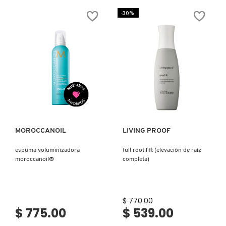
BOND
EXPRESSION
SHAPER™
REVIVER
-30%
CURL
(REACTIVADOR
DEFINING
DE
GEL
RIZOS)
(GEL
DE
PEINADO
REPARADOR
DE
RIZOS)
Ver más
Ver más
MOROCCANOIL
LIVING PROOF
espuma voluminizadora
full root lift (elevación de raíz
moroccanoil®
completa)
$ 770.00
$ 775.00
$ 539.00