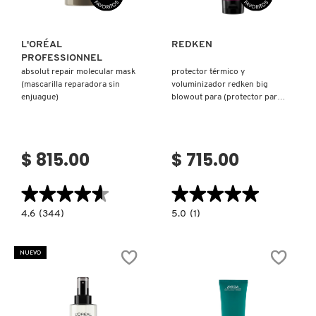
FRESH
L'ORÉAL
REDKEN
PROFESSIONNEL
absolut repair molecular mask
protector térmico y
(mascarilla reparadora sin
voluminizador redken big
GIORGIO ARMANI
enjuague)
blowout para (protector para
cabello)
GIVENCHY
$ 815.00
$ 715.00
GLOSSIER
★★★★★
★★★★★
★★★★★
★★★★★
4.6
5.0
4.6
(344)
5.0
(1)
constructor.search.bazaarvoice.read.label
constructor.search.bazaarvoice.read.la
GLOW RECIPE
ABSOLUT
PROTECTOR
REPAIR
TÉRMICO
MOLECULAR
Y
NUEVO
MASK
VOLUMINIZADOR
(MASCARILLA
REDKEN
GUCCI
REPARADORA
BIG
SIN
BLOWOUT
ENJUAGUE)
PARA
(PROTECTOR
PARA