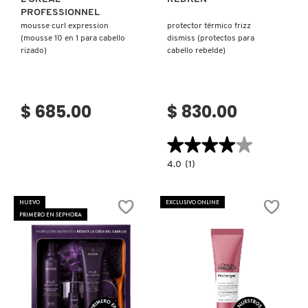
PROFESSIONNEL
mousse curl expression
protector térmico frizz
PATRICK TA
(mousse 10 en 1 para cabello
dismiss (protectos para
rizado)
cabello rebelde)
PEACE OUT SKINCARE
$ 685.00
$ 830.00
PETER THOMAS ROTH
★★★★★
★★★★★
4.0
4.0
(1)
PHLUR
constructor.search.bazaarvoice.read.la
PROTECTOR
TÉRMICO
FRIZZ
NUEVO
EXCLUSIVO ONLINE
DISMISS
PRIMERO EN SEPHORA
PRADA
(PROTECTOS
PARA
CABELLO
REBELDE)
RABANNE
Ver más
Ver más
RARE BEAUTY