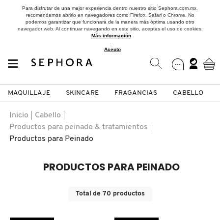
Para disfrutar de una mejor experiencia dentro nuestro sitio Sephora.com.mx,
recomendamos abrirlo en navegadores como Firefox, Safari o Chrome. No
podemos garantizar que funcionará de la manera más óptima usando otro
navegador web. Al continuar navegando en este sitio, aceptas el uso de cookies.
Más información
.
Acepto
MAQUILLAJE
SKINCARE
FRAGANCIAS
CABELLO
SEPHORA COLLECTION
Fragancias
Maquillaje
Skincare
Cabello
Marcas
Inicio
Cabello
Productos para peinado & tratamientos
VER
VER
VER
VER
VER
VER
Productos para Peinado
A
PRODUCTOS PARA PEINADO
ROSTRO
PRODUCTOS ESPECIALIZADOS
MUJER
SETS DE VALOR & PARA
MAQUILLAJE
ADIDAS
REGALAR
B
Total de
70
productos
MEJILLAS
SKINCARE COREANO
HOMBRE
CUIDADO DE LA PIEL
AESTURA
C
TAMAÑOS DE VIAJE