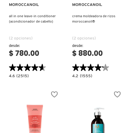
MOROCCANOIL
MOROCCANOIL
all in one leave-in conditioner
crema moldeadora de rizos
(acondicionador de cabello)
moroccanoil®
(2 opciones)
(2 opciones)
desde:
desde:
$ 780.00
$ 880.00
★★★★★
★★★★★
★★★★★
★★★★★
4.6
4.2
4.6
(2515)
4.2
(1555)
constructor.search.bazaarvoice.read.label
constructor.search.bazaarvoice.read.la
ALL
CREMA
IN
MOLDEADORA
ONE
DE
LEAVE-
RIZOS
IN
MOROCCANOIL®
CONDITIONER
(ACONDICIONADOR
DE
CABELLO)