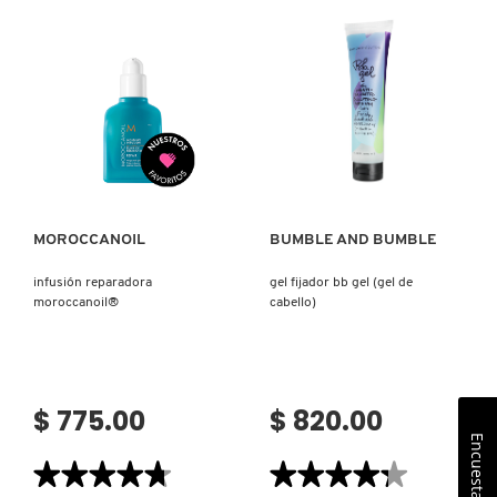
PARA
CREAM
RIZOS)
(CREMA
ACONDICIONADORA
PARA
PEINAR)
Ver más
Ver más
MOROCCANOIL
BUMBLE AND BUMBLE
infusión reparadora
gel fijador bb gel (gel de
moroccanoil®
cabello)
$ 775.00
$ 820.00
Encuesta
★★★★★
★★★★★
★★★★★
★★★★★