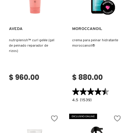
Ver más
Ver más
AVEDA
MOROCCANOIL
nutriplenish™ curl gelée (gel
crema para peinar hidratante
de peinado reparador de
moroccanoil®
rizos)
$ 960.00
$ 880.00
★★★★★
★★★★★
4.5
4.5
(1539)
constructor.search.bazaarvoice.read.la
CREMA
PARA
PEINAR
EXCLUSIVO ONLINE
HIDRATANTE
MOROCCANOIL®