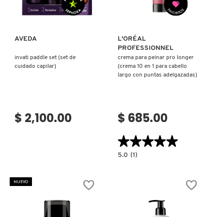
REDKEN
AVEDA
L'ORÉAL
PROFESSIONNEL
invati paddle set (set de
crema para peinar pro longer
SARELLY
cuidado capilar)
(crema 10 en 1 para cabello
largo con puntas adelgazadas)
SEPHORA COLLECTION
$ 2,100.00
$ 685.00
SEPHORA FAVORITES
★★★★★
★★★★★
5.0
5.0
(1)
SHARK
constructor.search.bazaarvoice.read.la
CREMA
PARA
PEINAR
NUEVO
PRO
SHISEIDO
LONGER
(CREMA
10
EN
1