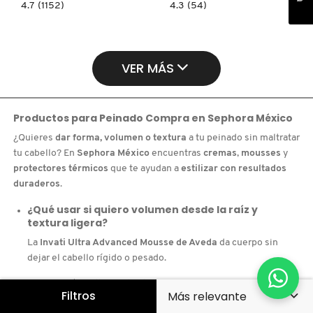
4.7
4.3
4.7
(1152)
4.3
(54)
constructor.search.bazaarvoice.read.label
constructor.search.bazaarvoice.read.la
INFUSIÓN
GEL
REPARADORA
FIJADOR
MOROCCANOIL®
BB
GEL
(GEL
VER MÁS
DE
CABELLO)
Productos para Peinado
Compra en
Sephora México
¿Quieres
dar forma, volumen o textura
a tu peinado sin maltratar
tu cabello? En
Sephora México
encuentras
cremas
,
mousses
y
protectores térmicos
que te ayudan a
estilizar con resultados
duraderos
.
¿Qué usar si quiero volumen desde la raíz y
textura ligera?
La
Invati Ultra Advanced Mousse de Aveda
da cuerpo sin
dejar el cabello rígido o pesado.
¿Con qué defino mis rizos y los mantengo
Filtros
hidratados todo el día?