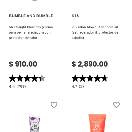
BUMBLE AND BUMBLE
K18
bb straight blow dry (crema
k18 salón blowout at home kit
para peinar alaciadora con
(set reparador & protector de
protector de calor)
cabello)
$ 910.00
$ 2,890.00
★★★★★
★★★★★
★★★★★
★★★★★
4.4
4.7
4.4
(797)
4.7
(3)
constructor.search.bazaarvoice.read.label
constructor.search.bazaarvoice.read.la
BB
K18
STRAIGHT
SALÓN
BLOW
BLOWOUT
DRY
AT
(CREMA
HOME
PARA
KIT
PEINAR
(SET
ALACIADORA
REPARADOR
CON
&
PROTECTOR
PROTECTOR
DE
DE