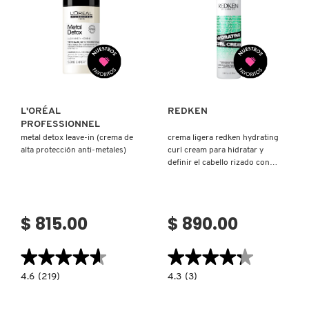
SKIN 1004
PARA
CABELLO
LARGO
CON
PUNTAS
SMASHBOX
Ver más
Ver más
ADELGAZADAS)
SOL DE JANEIRO
L'ORÉAL
REDKEN
PROFESSIONNEL
metal detox leave-in (crema de
crema ligera redken hydrating
SUPERGOOP!
alta protección anti-metales)
curl cream para hidratar y
definir el cabello rizado con
protección térmica (crema
THE INKEY LIST
para cabello con protección
térmica)
$ 815.00
$ 890.00
THE ORDINARY
★★★★★
★★★★★
★★★★★
★★★★★
TOCOBO
4.6
4.3
4.6
(219)
4.3
(3)
constructor.search.bazaarvoice.read.label
constructor.search.bazaarvoice.read.la
METAL
CREMA
DETOX
LIGERA