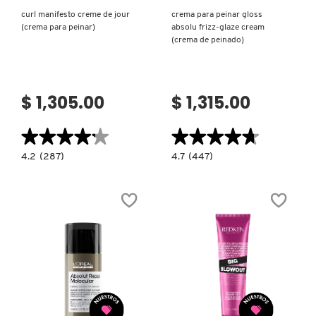
curl manifesto creme de jour
crema para peinar gloss
(crema para peinar)
absolu frizz-glaze cream
DRUNK ELEPHANT
(crema de peinado)
DYSON
$ 1,305.00
$ 1,315.00
E.L.F. COSMETICS
★★★★★
★★★★★
★★★★★
★★★★★
4.2
4.7
4.2
(287)
4.7
(447)
constructor.search.bazaarvoice.read.label
constructor.search.bazaarvoice.read.la
CURL
CREMA
E.L.F. SKIN
MANIFESTO
PARA
CREME
PEINAR
DE
GLOSS
JOUR
ABSOLU
(CREMA
FRIZZ-
ESTÉE LAUDER
PARA
GLAZE
PEINAR)
CREAM
(CREMA
DE
PEINADO)
FENTY BEAUTY
Ver más
Ver más
FENTY SKIN