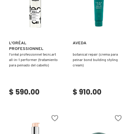
GUERLAIN
CABELLO)
Ver más
Ver más
HUDA BEAUTY
HUGO BOSS
L'ORÉAL
AVEDA
PROFESSIONNEL
l'oréal professionnel tecni.art
botanical repair (crema para
ICONIC LONDON
all-in-1 performer (tratamiento
peinar bond building styling
para peinado del cabello)
cream)
ILIA
$ 590.00
$ 910.00
INNISFREE
ISDIN