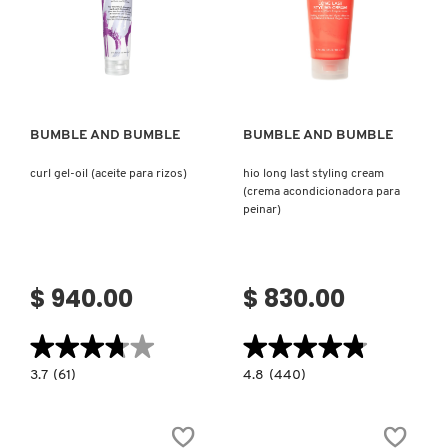
CALOR)
CABELLO)
Ver más
Ver más
BUMBLE AND BUMBLE
BUMBLE AND BUMBLE
curl gel-oil (aceite para rizos)
hio long last styling cream
(crema acondicionadora para
peinar)
$ 940.00
$ 830.00
★★★★★
★★★★★
★★★★★
★★★★★
3.7
4.8
3.7
(61)
4.8
(440)
constructor.search.bazaarvoice.read.label
constructor.search.bazaarvoice.read.la
CURL
HIO
GEL-
LONG
OIL
LAST
(ACEITE
STYLING