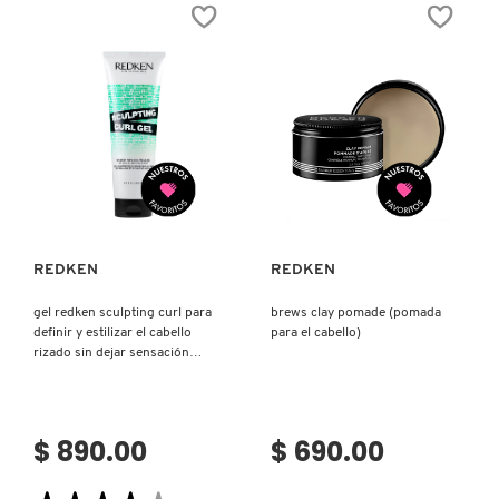
LEAVE-
REDKEN
TOM FORD
IN
HYDRATING
(CREMA
CURL
DE
CREAM
ALTA
PARA
PROTECCIÓN
HIDRATAR
TONYMOLY
ANTI-
Y
METALES)
DEFINIR
EL
CABELLO
RIZADO
TOO FACED
CON
Ver más
Ver más
PROTECCIÓN
TÉRMICA
(CREMA
PARA
TRULY BEAUTY
CABELLO
CON
PROTECCIÓN
REDKEN
REDKEN
TÉRMICA)
TWEEZERMAN
gel redken sculpting curl para
brews clay pomade (pomada
definir y estilizar el cabello
para el cabello)
rizado sin dejar sensación
crunchy ni pegajosa (gel para
URBAN DECAY
definir y estilizar)
$ 890.00
$ 690.00
VALENTINO