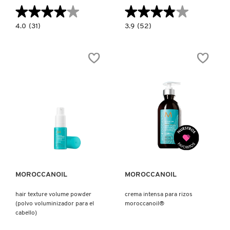
★★★★★
★★★★★
★★★★★
★★★★★
4.0
3.9
4.0
(31)
3.9
(52)
constructor.search.bazaarvoice.read.label
constructor.search.bazaarvoice.read.la
ESPUMA
FULL
VOLUMINIZADORA
ROOT
MOROCCANOIL®
LIFT
(ELEVACIÓN
DE
RAÍZ
COMPLETA)
Ver más
Ver más
MOROCCANOIL
MOROCCANOIL
hair texture volume powder
crema intensa para rizos
(polvo voluminizador para el
moroccanoil®
cabello)