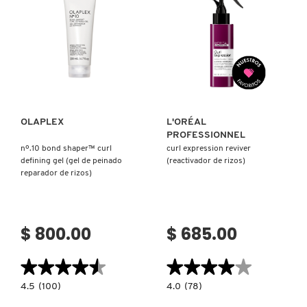
Ver más
Ver más
OLAPLEX
L'ORÉAL
PROFESSIONNEL
nº.10 bond shaper™ curl
curl expression reviver
defining gel (gel de peinado
(reactivador de rizos)
reparador de rizos)
$ 800.00
$ 685.00
★★★★★
★★★★★
★★★★★
★★★★★
4.5
4.0
4.5
(100)
4.0
(78)
constructor.search.bazaarvoice.read.label
constructor.search.bazaarvoice.read.la
Nº.10
CURL