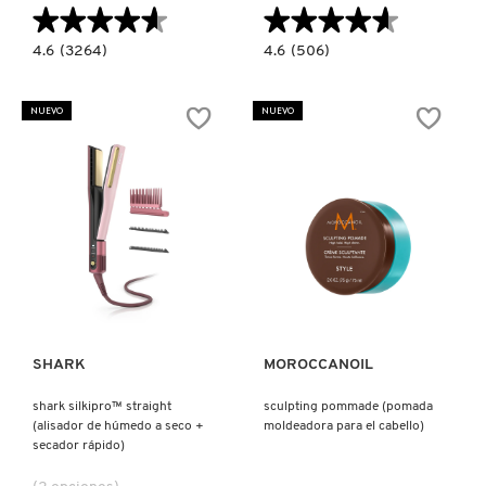
★★★★★
★★★★★
★★★★★
★★★★★
LIVING PROOF
4.6
4.6
4.6
(3264)
4.6
(506)
constructor.search.bazaarvoice.read.label
constructor.search.bazaarvoice.read.la
JUMBO
HEATBOUNCE
PERFECT
CONDITIONING
MAC COSMETICS
DEFENSE
HEAT
NUEVO
NUEVO
(PROTECTOR
PROTECTANT
TÉRMICO
(PROTECTOR
EN
TÉRMICO)
SPRAY)
MAISON LOUIS MARIE
MAKEUP BY MARIO
Ver más
Ver más
MARC JACOBS PERFUMES
SHARK
MOROCCANOIL
MEDICUBE
shark silkipro™ straight
sculpting pommade (pomada
(alisador de húmedo a seco +
moldeadora para el cabello)
secador rápido)
MONTBLANC