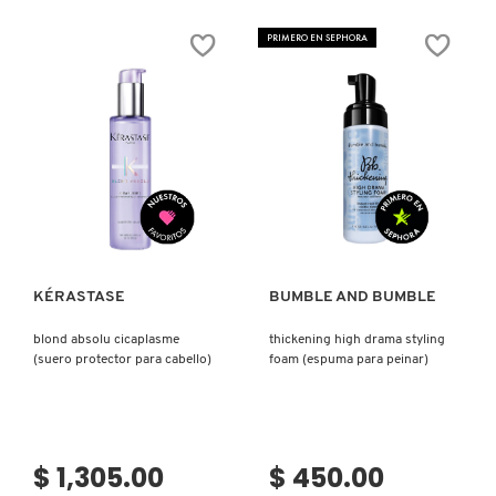
N
BEAUTY OF JOSEON
PRIMERO EN SEPHORA
BRONCEADORES Y
O
AUTOBRONCEADORES
BENEFIT COSMETICS
P
TRATAMIENTOS PARA LABIOS
Q
BILLIE EILISH
Ver más
Ver más
R
HERRAMIENTAS DE ALTA
TECNOLOGÍA
BIODANCE
S
KÉRASTASE
BUMBLE AND BUMBLE
T
SETS DE VALOR & PARA
BRIOGEO
REGALAR
blond absolu cicaplasme
thickening high drama styling
U
(suero protector para cabello)
foam (espuma para peinar)
BUMBLE AND BUMBLE
V
TAMAÑOS DE VIAJE
W
BURBERRY
$ 1,305.00
$ 450.00
BAÑO Y CUERPO