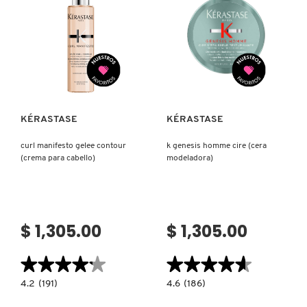
IT COSMETICS
JEAN PAUL GAULTIER
Ver más
Ver más
JULIETTE HAS A GUN
KÉRASTASE
KÉRASTASE
K18
curl manifesto gelee contour
k genesis homme cire (cera
(crema para cabello)
modeladora)
KAYALI
$ 1,305.00
$ 1,305.00
KÉRASTASE
★★★★★
★★★★★
★★★★★
★★★★★
KIEHL’S
4.2
4.6
4.2
(191)
4.6
(186)
constructor.search.bazaarvoice.read.label
constructor.search.bazaarvoice.read.la
CURL
K