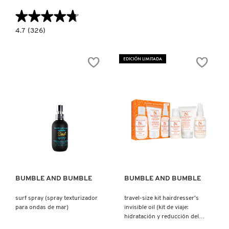
X
★★★★★
★★★★★
CALVIN KLEIN
INGREDIENTES ACTIVOS DE
Y
4.7
4.7
(326)
constructor.search.bazaarvoice.read.label
SKINCARE
BLOND
ABSOLU
CAROLINA HERRERA
Z
CICAPLASME
EDICIÓN LIMITADA
(SUERO
PROTECTOR
#
PARA
CABELLO)
CAUDALIE
CHANEL
Ver más
Ver más
CHARLOTTE TILBURY
BUMBLE AND BUMBLE
BUMBLE AND BUMBLE
CLARINS
surf spray (spray texturizador
travel-size kit hairdresser’s
para ondas de mar)
invisible oil (kit de viaje:
hidratación y reducción del
CLINIQUE
frizz)