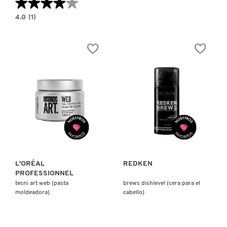
★★★★★
★★★★★
VERSACE
4.0
4.0
(1)
constructor.search.bazaarvoice.read.label
GEL
REDKEN
SCULPTING
YVES SAINT LAURENT
CURL
PARA
DEFINIR
Y
ESTILIZAR
EL
CABELLO
RIZADO
SIN
DEJAR
SENSACIÓN
Ver más
Ver más
CRUNCHY
NI
PEGAJOSA
(GEL
PARA
DEFINIR
Y
L'ORÉAL
REDKEN
ESTILIZAR)
PROFESSIONNEL
tecni art web (pasta
brews dishlevel (cera para el
moldeadora)
cabello)