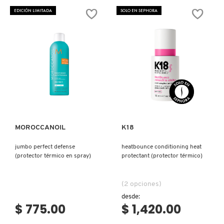
MANIFESTO
GENESIS
GELEE
HOMME
KYLIE COSMETICS
EDICIÓN LIMITADA
SOLO EN SEPHORA
CONTOUR
CIRE
(CREMA
(CERA
PARA
MODELADORA)
CABELLO)
KYLIE JENNER FRAGRANCES
L'ORÉAL PROFESSIONNEL
Ver más
Ver más
LANCÔME
MOROCCANOIL
K18
LANEIGE
jumbo perfect defense
heatbounce conditioning heat
(protector térmico en spray)
protectant (protector térmico)
LAURA MERCIER
(2 opciones)
desde:
$ 775.00
$ 1,420.00
LILASH