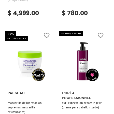
(2 opciones)
MOROCCANOIL
$ 4,999.00
$ 780.00
MOSCHINO
-30%
EXCLUSIVO ONLINE
SOLO EN SEPHORA
MURAD
NARS
Ver más
Ver más
NATASHA DENONA
NEST New York
PAI-SHAU
L'ORÉAL
PROFESSIONNEL
mascarilla de hidratación
curl expression cream in jelly
suprema (mascarilla
(crema para cabello rizado)
NUDESTIX
revitalizante)