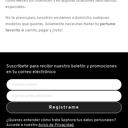
como Meses sin Intereses y en algunas ocasiones descuentos
especiales.
COMMODITY
No te preocupes, nosotros enviamos a domicilio cualquier
modelos que quieras. Solamente necesitas meter tu
perfume
favorito
al carrito, pagar y ¡listo!
DERMALOGICA
DIOR
Suscríbete para recibir nuestro boletín y promociones
DIOR BACKSTAGE
en tu correo electrónico
DOLCE&GABBANA
DR. DENNIS GROSS SKINCARE
Registrame
¿Quieres entender cómo trata Sephora tus datos personales?
DR. JART+
Accede a nuestro
Aviso de Privacidad.