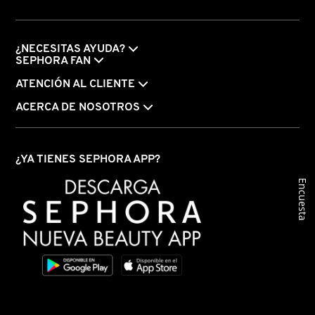
DRUNK ELEPHANT
¿NECESITAS AYUDA?
SEPHORA FAN
DYSON
ATENCIÓN AL CLIENTE
ACERCA DE NOSOTROS
E.L.F. COSMETICS
¿YA TIENES SEPHORA APP?
E.L.F. SKIN
Encuesta
ESTÉE LAUDER
FENTY BEAUTY
FENTY SKIN