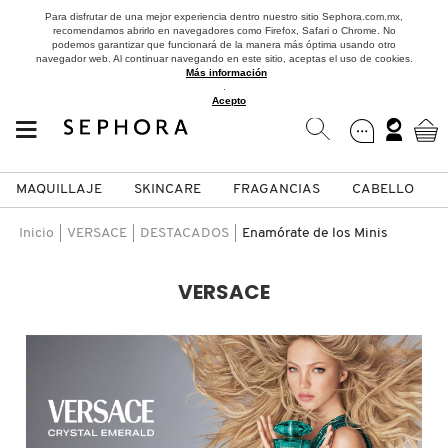
Para disfrutar de una mejor experiencia dentro nuestro sitio Sephora.com.mx,
recomendamos abrirlo en navegadores como Firefox, Safari o Chrome. No
podemos garantizar que funcionará de la manera más óptima usando otro
navegador web. Al continuar navegando en este sitio, aceptas el uso de cookies.
Más información
.
Acepto
MAQUILLAJE
SKINCARE
FRAGANCIAS
CABELLO
SEPHORA COLLECTION
Fragancias
Maquillaje
Skincare
Cabello
Marcas
Inicio
VERSACE
DESTACADOS
Enamórate de los Minis
VER
VER
VER
VER
VER
VER
VERSACE
A
ROSTRO
PRODUCTOS ESPECIALIZADOS
MUJER
SETS DE VALOR & PARA
MAQUILLAJE
ADIDAS
REGALAR
B
MEJILLAS
SKINCARE COREANO
HOMBRE
CUIDADO DE LA PIEL
AESTURA
C
TAMAÑOS DE VIAJE