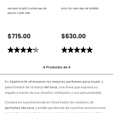
X
versace bright crystal eau de
eros for men eau de toilette
CALVIN KLEIN
parum roller ball
INGREDIENTES ACTIVOS DE
Y
SKINCARE
CAROLINA HERRERA
Z
$715.00
$630.00
#
CAUDALIE
★★★★★
★★★★★
★★★★★
★★★★★
4.2
5
CHANEL
de
de
5
5
estrellas.
estrellas.
4
Productos de
4
Leer
Leer
reseñas
reseñas
CHARLOTTE TILBURY
de
de
VERSACE
EROS
En
Sephora te ofrecemos los mejores perfumes para mujer
y
BRIGHT
FOR
CRYSTAL
MEN
para hombre de la marca
Versace
, una línea que expresa su
EAU
EAU
CLARINS
DE
DE
legado a través de sus diseños intrépidos y con personalidad.
PARUM
TOILETTE
ROLLER
Compra en nuestra tienda en línea todos los modelos de
BALL
CLINIQUE
perfumes Versace
y estáte pendiente de nuestras promociones