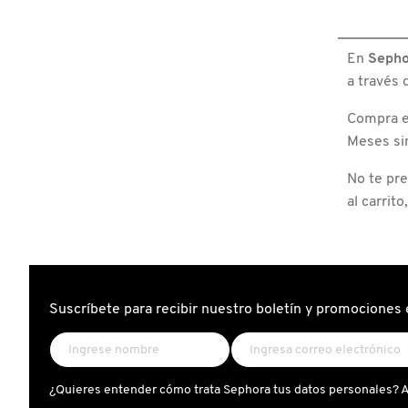
EROS
X
FLAME
CALVIN KLEIN
EAU
DE
INGREDIENTES ACTIVOS DE
Y
PARFU
En
Sepho
TRAVE
SKINCARE
SPRAY
a través 
CAROLINA HERRERA
Z
Compra e
#
Meses si
CAUDALIE
No te pr
al carrito
CHANEL
CHARLOTTE TILBURY
Suscríbete para recibir nuestro boletín y promociones 
CLARINS
CLINIQUE
¿Quieres entender cómo trata Sephora tus datos personales? 