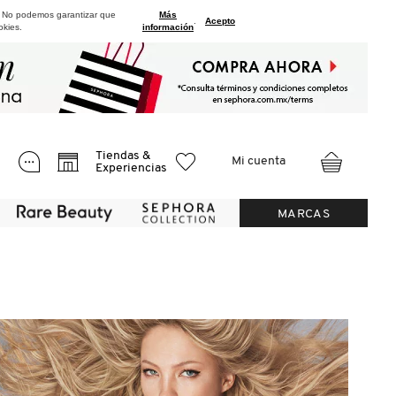
. No podemos garantizar que
Más
.
Acepto
okies.
información
Tiendas &
Mi cuenta
Experiencias
MARCAS