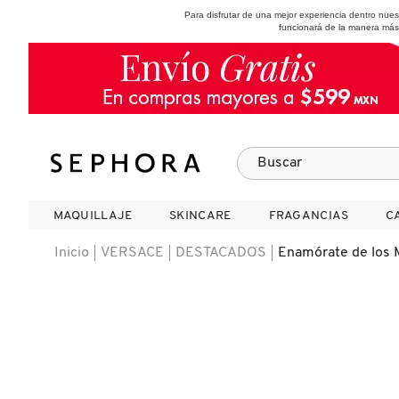
Para disfrutar de una mejor experiencia dentro nu
funcionará de la manera más
SEPHORA COLLECTION
Fragancias
Maquillaje
Skincare
Cabello
Marcas
MAQUILLAJE
MAQUILLAJE
SKINCARE
SKINCARE
FRAGANCIAS
FRAGANCIAS
C
C
VER
VER
VER
VER
VER
VER
Inicio
VERSACE
DESTACADOS
Enamórate de los 
A
ROSTRO
PRODUCTOS ESPECIALIZADOS
MUJER
SETS DE VALOR & PARA
MAQUILLAJE
ADIDAS
REGALAR
B
MEJILLAS
SKINCARE COREANO
HOMBRE
CUIDADO DE LA PIEL
AESTURA
C
TAMAÑOS DE VIAJE