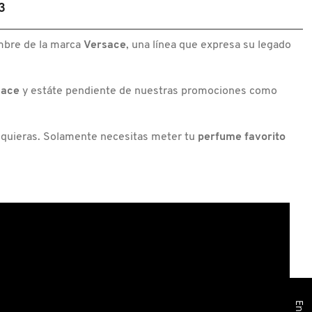
3
VERSACE
BRIGHT
CRYSTAL
EAU
DE
mbre de la marca
Versace
, una línea que expresa su legado
PARUM
ROLLER
BALL
sace
y estáte pendiente de nuestras promociones como
 quieras. Solamente necesitas meter tu
perfume favorito