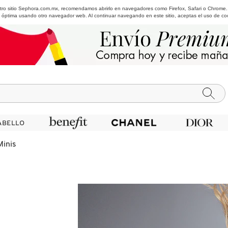
estro sitio Sephora.com.mx, recomendamos abrirlo en navegadores como Firefox, Safari o Chrome
 óptima usando otro navegador web. Al continuar navegando en este sitio, aceptas el uso de co
ABELLO
ABELLO
Minis