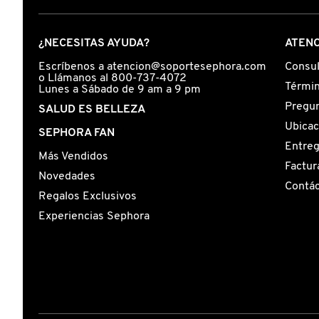
COMMODITY
¿NECESITAS AYUDA?
ATENC
Escríbenos a atencion@soportesephora.com
Consul
DERMALOGICA
o Llámanos al 800-737-4072
Términ
Lunes a Sábado de 9 am a 9 pm
Pregun
SALUD ES BELLEZA
DIOR
Ubicac
SEPHORA FAN
Entre
Más Vendidos
Factur
DIOR BACKSTAGE
Novedades
Contá
Regalos Exclusivos
Experiencias Sephora
DOLCE&GABBANA
DR. DENNIS GROSS SKINCARE
DR. JART+