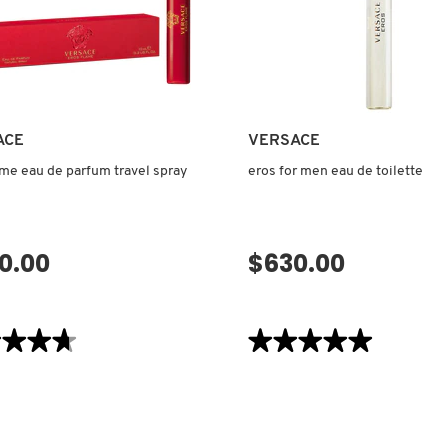
ACE
VERSACE
ame eau de parfum travel spray
eros for men eau de toilette
0.00
$630.00
VISTA RÁPIDA
No disponible por el m
★★★★
★★★★
★★★★★
★★★★★
5
de
5
estrellas.
Leer
reseñas
de