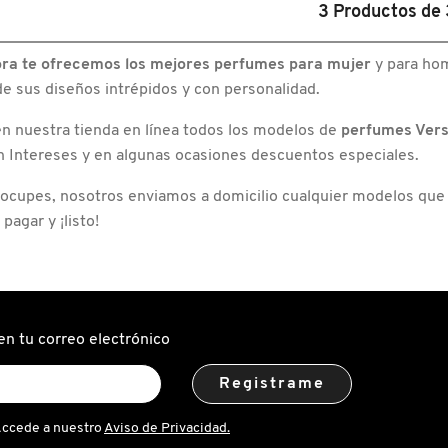
EROS
3
Productos de
FOR
MEN
EAU
M
DE
ra te ofrecemos los mejores perfumes para mujer
y para ho
L
TOILETTE
de sus diseños intrépidos y con personalidad.
n nuestra tienda en línea todos los modelos de
perfumes Ver
n Intereses y en algunas ocasiones descuentos especiales.
eocupes, nosotros enviamos a domicilio cualquier modelos que
, pagar y ¡listo!
en tu correo electrónico
Registrame
Accede a nuestro
Aviso de Privacidad.