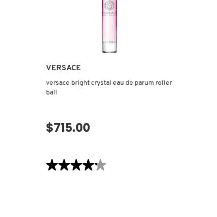
VERSACE
versace bright crystal eau de parum roller
ball
$715.00
omento
No disponible por el momento
★★★★★
★★★★★
4.2
de
5
estrellas.
Leer
reseñas
de