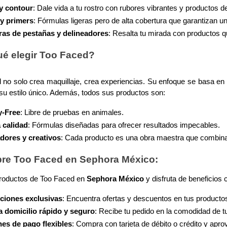
y contour
: Dale vida a tu rostro con rubores vibrantes y productos 
y primers
: Fórmulas ligeras pero de alta cobertura que garantizan 
as de pestañas y delineadores
: Resalta tu mirada con productos 
ué elegir Too Faced?
 no solo crea maquillaje, crea experiencias. Su enfoque se basa en 
su estilo único. Además, todos sus productos son:
y-Free
: Libre de pruebas en animales.
a calidad
: Fórmulas diseñadas para ofrecer resultados impecables.
dores y creativos
: Cada producto es una obra maestra que combina 
re Too Faced en Sephora México:
oductos de Too Faced en 
Sephora México
 y disfruta de beneficios
iones exclusivas
: Encuentra ofertas y descuentos en tus productos
a domicilio rápido y seguro
: Recibe tu pedido en la comodidad de t
es de pago flexibles
: Compra con tarjeta de débito o crédito y apro