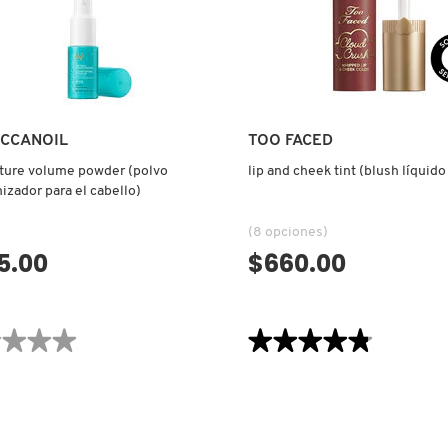
CCANOIL
TOO FACED
xture volume powder (polvo
lip and cheek tint (blush líquid
izador para el cabello)
(8 opciones)
5.00
$660.00
VISTA RÁPIDA
VISTA RÁPIDA
★★★★
★★★★
★★★★★
★★★★★
4.8
de
ones
5
estrellas.
Leer
RE
reseñas
E
de