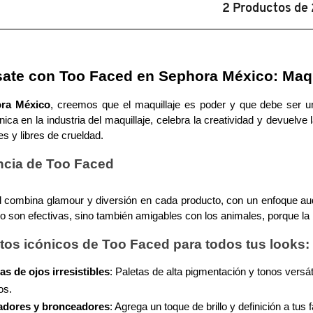
R
LIP
2
Productos de
AND
INIZADOR
CHEEK
TINT
(BLUSH
O)
LÍQUIDO
MULTIUSOS)
ate con Too Faced en Sephora México: Maqu
ra México
, creemos que el maquillaje es poder y que debe ser un
ica en la industria del maquillaje, celebra la creatividad y devuelve 
s y libres de crueldad.
ncia de Too Faced
 combina glamour y diversión en cada producto, con un enfoque auda
o son efectivas, sino también amigables con los animales, porque la 
tos icónicos de Too Faced para todos tus looks:
s de ojos irresistibles
: Paletas de alta pigmentación y tonos versá
os.
adores y bronceadores
: Agrega un toque de brillo y definición a tu