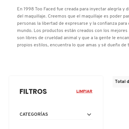
D
AHAL
OJOS
POR NECESIDAD
POR FAMILIA
CABELLO
En 1998 Too Faced fue creada para inyectar alegría y 
SHAMPOOS &
E
del maquillaje. Creemos que el maquillaje es poder par
ACONDICIONADORES
personas la libertad de expresarse y la confianza para 
ANASTASIA BEVERLY HILLS
LABIOS
TRATAMIENTOS
TENDENCIAS EN FRAGANCIAS
BROCHAS Y ACCESORIOS
F
mundo. Los productos están creados con los mejores 
son libres de crueldad animal y que a la gente le encan
PRODUCTOS PARA PEINADO &
G
ANUA
UÑAS
HIDRATANTES
SETS DE VALOR & PARA
BAÑO Y CUERPO
propios estilos, encuentra lo que amas y sé dueñx de t
TRATAMIENTOS
REGALAR
H
ARAMIS
BROCHAS Y APLICADORES
LIMPIADORES Y EXFOLIANTES
MENOS DE $300
HERRAMIENTAS PARA CABELLO
I
TAMAÑOS DE VIAJE
J
ARIANA GRANDE
Total 
ACCESORIOS
MASCARILLAS
MASCARILLAS
PRODUCTOS DE CABELLO POR
FILTROS
UNISEX
NECESIDAD
LIMPIAR
K
AVEDA
MAQUILLAJE SEPHORA
CUIDADO DE OJOS
L
COLLECTION
BODY MIST
CATEGORÍAS
BEAUTYBLENDER
M
PROTECTORES SOLARES