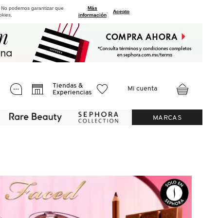
. No podemos garantizar que
Más
.
Acepto
okies.
información
Tiendas &
Mi cuenta
Experiencias
MARCAS