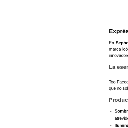
POWDE
X
(POLVO
CALVIN KLEIN
VOLUM
PARA
INGREDIENTES ACTIVOS DE
Y
EL
CABELL
SKINCARE
CAROLINA HERRERA
Z
Exprés
#
En 
Sepho
CAUDALIE
marca icón
innovadore
CHANEL
La ese
Too Faced
CHARLOTTE TILBURY
que no sol
Produc
CLARINS
Sombra
atrevid
CLINIQUE
Ilumin