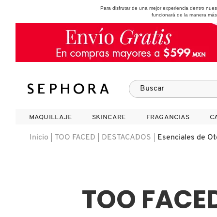
Para disfrutar de una mejor experiencia dentro nu
funcionará de la manera más
SEPHORA COLLECTION
Fragancias
Maquillaje
Skincare
Cabello
Marcas
MAQUILLAJE
MAQUILLAJE
SKINCARE
SKINCARE
FRAGANCIAS
FRAGANCIAS
C
C
VER
VER
VER
VER
VER
VER
Inicio
TOO FACED
DESTACADOS
Esenciales de O
A
ROSTRO
PRODUCTOS ESPECIALIZADOS
MUJER
SETS DE VALOR & PARA
MAQUILLAJE
ADIDAS
REGALAR
B
TOO FACE
MEJILLAS
SKINCARE COREANO
HOMBRE
CUIDADO DE LA PIEL
AESTURA
C
TAMAÑOS DE VIAJE