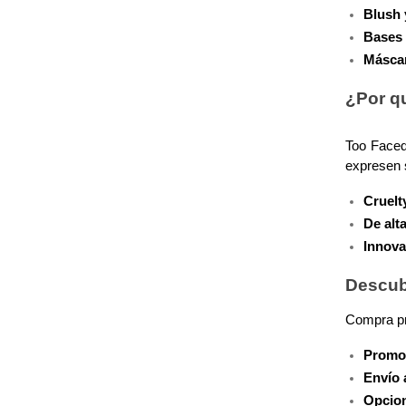
Blush 
Bases 
COMMODITY
Máscar
¿Por q
DERMALOGICA
Too Faced
DIOR
expresen 
Cruelt
DIOR BACKSTAGE
De alt
Innova
DOLCE&GABBANA
Descub
Compra pr
DR. DENNIS GROSS SKINCARE
Promoc
Envío 
DR. JART+
Opcion