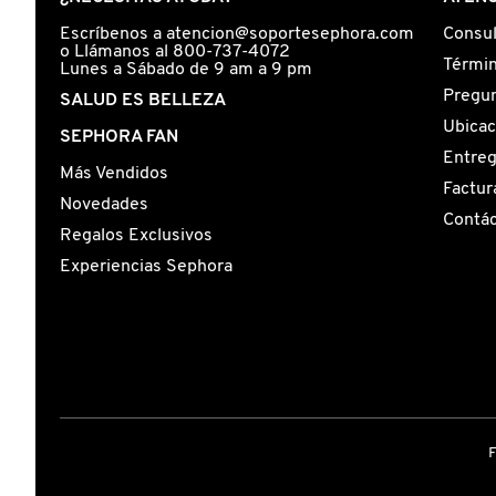
Escríbenos a atencion@soportesephora.com
Consul
o Llámanos al 800-737-4072
Términ
FRESH
Lunes a Sábado de 9 am a 9 pm
Pregun
SALUD ES BELLEZA
Ubicac
SEPHORA FAN
GIORGIO ARMANI
Entre
Más Vendidos
Factur
Novedades
GIVENCHY
Contá
Regalos Exclusivos
Experiencias Sephora
GLOSSIER
GLOW RECIPE
GUCCI