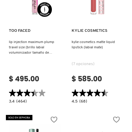
Ver más
Ver más
PATRICK TA
TOO FACED
KYLIE COSMETICS
PEACE OUT SKINCARE
lip injection maximum plump
kylie cosmetics matte liquid
travel size (brillo labial
lipstick (labial mate)
voluminizador tamaño de
PETER THOMAS ROTH
viaje)
(7 opciones)
PHLUR
$ 495.00
$ 585.00
★★★★★
★★★★★
★★★★★
★★★★★
PRADA
3.4
4.5
3.4
(464)
4.5
(68)
constructor.search.bazaarvoice.read.label
constructor.search.bazaarvoice.read.la
LIP
KYLIE
RABANNE
INJECTION
COSMETICS
MAXIMUM
MATTE
SOLO EN SEPHORA
PLUMP
LIQUID
TRAVEL
LIPSTICK
SIZE
(LABIAL
RARE BEAUTY
(BRILLO
MATE)