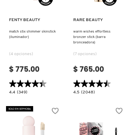
FRESH
FENTY BEAUTY
RARE BEAUTY
match stix shimmer skinstick
warm wishes effortless
(iluminador)
bronzer stick (barra
GIORGIO ARMANI
bronceadora)
(4 opciones)
(7 opciones)
GIVENCHY
$ 775.00
$ 765.00
GLOSSIER
★★★★★
★★★★★
★★★★★
★★★★★
4.4
4.5
4.4
(349)
4.5
(2048)
constructor.search.bazaarvoice.read.label
constructor.search.bazaarvoice.read.la
GLOW RECIPE
MATCH
WARM
STIX
WISHES
SHIMMER
EFFORTLESS
SOLO EN SEPHORA
SKINSTICK
BRONZER
(ILUMINADOR)
STICK
GUCCI
(BARRA
BRONCEADORA)