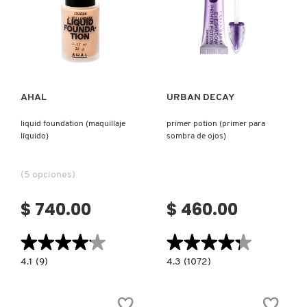
A
PRUEBA
DE
AGUA
Ver más
Ver más
MINI)
AHAL
URBAN DECAY
liquid foundation (maquillaje
primer potion (primer para
líquido)
sombra de ojos)
(5 opciones)
$ 740.00
$ 460.00
★★★★★
★★★★★
★★★★★
★★★★★
4.1
4.3
4.1
(9)
4.3
(1072)
constructor.search.bazaarvoice.read.label
constructor.search.bazaarvoice.read.la
LIQUID
PRIMER
FOUNDATION
POTION
(MAQUILLAJE
(PRIMER
LÍQUIDO)
PARA