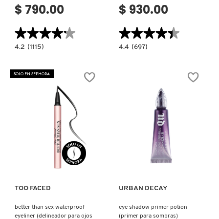
$ 790.00
$ 930.00
★★★★★
★★★★★
★★★★★
★★★★★
4.2
4.4
4.2
(1115)
4.4
(697)
constructor.search.bazaarvoice.read.label
constructor.search.bazaarvoice.read.la
NUDE
BORN
OBSESSIONS
THIS
EYESHADOW
WAY
SOLO EN SEPHORA
PALETTE
ETHEREAL
(PALETA
SETTING
DE
POWDER
SOMBRAS
REFORM
DE
TRANSLUSCENT
OJOS)
(POLVO
TRANSLÚCIDO)
Ver más
Ver más
TOO FACED
URBAN DECAY
better than sex waterproof
eye shadow primer potion
eyeliner (delineador para ojos
(primer para sombras)