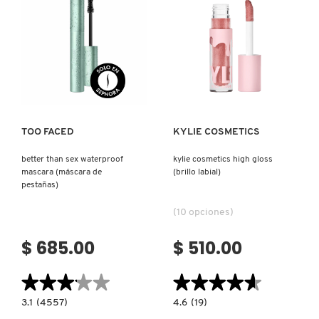
LABIAL
VOLUMINIZADOR
TAMAÑO
DE
REDKEN
VIAJE)
Ver más
Ver más
SARELLY
TOO FACED
KYLIE COSMETICS
SEPHORA COLLECTION
better than sex waterproof
kylie cosmetics high gloss
mascara (máscara de
(brillo labial)
SEPHORA FAVORITES
pestañas)
(10 opciones)
SHARK
$ 685.00
$ 510.00
SHISEIDO
★★★★★
★★★★★
★★★★★
★★★★★
3.1
4.6
3.1
(4557)
4.6
(19)
constructor.search.bazaarvoice.read.label
constructor.search.bazaarvoice.read.la
BETTER
KYLIE