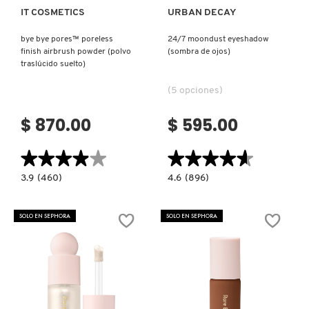
IT COSMETICS
URBAN DECAY
bye bye pores™ poreless
24/7 moondust eyeshadow
finish airbrush powder (polvo
(sombra de ojos)
traslúcido suelto)
(5 opciones)
$ 870.00
$ 595.00
★★★★★
★★★★★
★★★★★
★★★★★
3.9
4.6
3.9
(460)
4.6
(896)
constructor.search.bazaarvoice.read.label
constructor.search.bazaarvoice.read.la
BYE
24/7
BYE
MOONDUST
PORES™
EYESHADOW
SOLO EN SEPHORA
SOLO EN SEPHORA
PORELESS
(SOMBRA
FINISH
DE
AIRBRUSH
OJOS)
POWDER
(POLVO
TRASLÚCIDO
SUELTO)