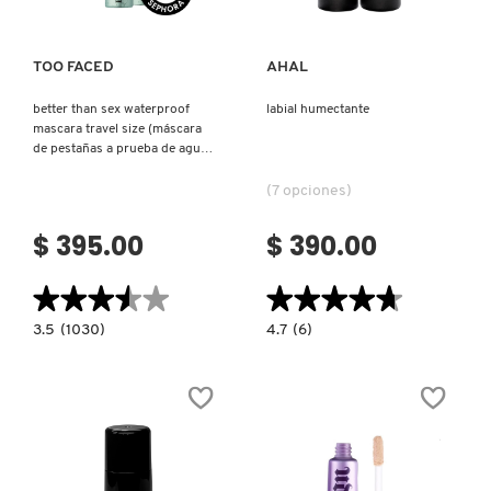
TOO FACED
AHAL
better than sex waterproof
labial humectante
mascara travel size (máscara
de pestañas a prueba de agua
mini)
(7 opciones)
$ 395.00
$ 390.00
★★★★★
★★★★★
★★★★★
★★★★★
3.5
4.7
3.5
(1030)
4.7
(6)
constructor.search.bazaarvoice.read.label
constructor.search.bazaarvoice.read.la
BETTER
LABIAL
THAN
HUMECTANTE
SEX
WATERPROOF
MASCARA
TRAVEL
SIZE
(MÁSCARA
DE
PESTAÑAS