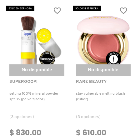
NIGHTER
MATTE
ORIGINAL
ULTRA-
SOLO EN SEPHORA
SOLO EN SEPHORA
SETTING
COMFORT
SPRAY
TRANSFER-
(SPRAY
PROOF
FIJADOR
LIPSTICK(LABIAL
DE
LÍQUIDO
MAQUILLAJE)
MATE)
No disponible
No disponible
SUPERGOOP!
RARE BEAUTY
setting 100% mineral powder
stay vulnerable melting blush
spf 35 (polvo fijador)
(rubor)
(3 opciones)
(3 opciones)
$ 830.00
$ 610.00