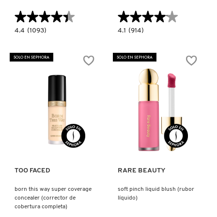
X
★★★★★
★★★★★
★★★★★
★★★★★
CALVIN KLEIN
INGREDIENTES ACTIVOS DE
Y
4.4
4.1
4.4
(1093)
4.1
(914)
constructor.search.bazaarvoice.read.label
constructor.search.bazaarvoice.read.la
SKINCARE
GLOSS
EAZE
BOMB
DROP
CAROLINA HERRERA
Z
HEAT
BLURRING
SOLO EN SEPHORA
SOLO EN SEPHORA
LIPGLOSS
SKIN
(BRILLO
TINT
#
LABIAL)
(BASE
DE
CAUDALIE
MAQUILLAJE)
CHANEL
Ver más
Ver más
CHARLOTTE TILBURY
TOO FACED
RARE BEAUTY
CLARINS
born this way super coverage
soft pinch liquid blush (rubor
concealer (corrector de
líquido)
CLINIQUE
cobertura completa)