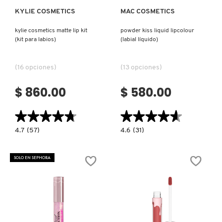
KYLIE COSMETICS
MAC COSMETICS
NUXE
kylie cosmetics matte lip kit
powder kiss liquid lipcolour
(kit para labios)
(labial líquido)
OLAPLEX
(16 opciones)
(13 opciones)
OLLIE
$ 860.00
$ 580.00
★★★★★
★★★★★
★★★★★
★★★★★
ONE SIZE
4.7
4.6
4.7
(57)
4.6
(31)
constructor.search.bazaarvoice.read.label
constructor.search.bazaarvoice.read.la
KYLIE
POWDER
COSMETICS
KISS
OUAI HAIRCARE
MATTE
LIQUID
SOLO EN SEPHORA
LIP
LIPCOLOUR
KIT
(LABIAL
(KIT
LÍQUIDO)
PARA
PAI-SHAU
LABIOS)
PATCHOLOGY