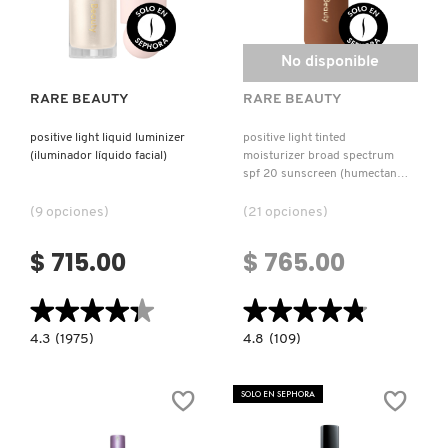
Ver más
No disponible
RARE BEAUTY
RARE BEAUTY
positive light liquid luminizer
positive light tinted
(iluminador líquido facial)
moisturizer broad spectrum
spf 20 sunscreen (humectante
con color)
(9 opciones)
(21 opciones)
$ 715.00
$ 765.00
★★★★★
★★★★★
★★★★★
★★★★★
4.3
4.8
4.3
(1975)
4.8
(109)
constructor.search.bazaarvoice.read.label
constructor.search.bazaarvoice.read.la
POSITIVE
POSITIVE
LIGHT
LIGHT
LIQUID
TINTED
SOLO EN SEPHORA
LUMINIZER
MOISTURIZER
(ILUMINADOR
BROAD
LÍQUIDO
SPECTRUM
FACIAL)
SPF