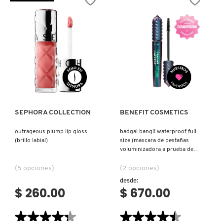
CONCEALER
MINI
IT COSMETICS
(CORRECTOR)
(GEL
VOLUMINIZADOR
DE
CEJAS)
JEAN PAUL GAULTIER
JULIETTE HAS A GUN
Ver más
Ver más
K18
SEPHORA COLLECTION
BENEFIT COSMETICS
outrageous plump lip gloss
badgal bang!! waterproof full
KAYALI
(brillo labial)
size (mascara de pestañas
voluminizadora a prueba de
agua)
KÉRASTASE
(5 opciones)
(2 opciones)
desde:
$ 260.00
$ 670.00
KIEHL’S
★★★★★
★★★★★
★★★★★
★★★★★