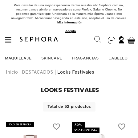
Para disfrutar de una mejor experiencia dentro nuestro sitio Sephora.com.mx,
recomendamos abrirlo en navegadores como Firefox, Safari o Chrome. No
podemos garantizar que funcionará de la manera más óptima usando otro
navegador web. Al continuar navegando en este sitio, aceptas el uso de cookies.
Más información
.
Acepto
MAQUILLAJE
SKINCARE
FRAGANCIAS
CABELLO
SEPHORA COLLECTION
Fragancias
Maquillaje
Skincare
Cabello
Marcas
Inicio
DESTACADOS
Looks Festivales
VER
VER
VER
VER
VER
VER
LOOKS FESTIVALES
A
ROSTRO
PRODUCTOS ESPECIALIZADOS
MUJER
SETS DE VALOR & PARA
MAQUILLAJE
ADIDAS
Total de
52
productos
REGALAR
B
-50%
MEJILLAS
SKINCARE COREANO
HOMBRE
CUIDADO DE LA PIEL
AESTURA
SOLO EN SEPHORA
C
SOLO EN SEPHORA
TAMAÑOS DE VIAJE