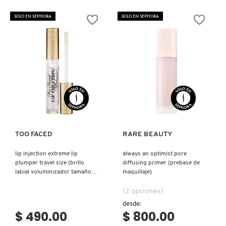
SKIN 1004
THAN
COSMETICS
SEX
HIGH
SOLO EN SEPHORA
SOLO EN SEPHORA
WATERPROOF
GLOSS
MASCARA
(BRILLO
(MÁSCARA
LABIAL)
SMASHBOX
DE
PESTAÑAS)
SOL DE JANEIRO
Ver más
Ver más
SUPERGOOP!
TOO FACED
RARE BEAUTY
THE INKEY LIST
lip injection extreme lip
always an optimist pore
plumper travel size (brillo
diffusing primer (prebase de
THE ORDINARY
labial voluminizador tamaño
maquillaje)
de viaje)
(2 opciones)
TOCOBO
desde:
$ 490.00
$ 800.00