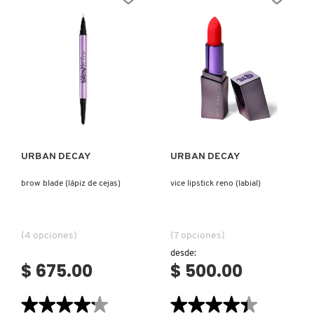
SOMBRA
DE
OJOS)
Ver más
Ver más
URBAN DECAY
URBAN DECAY
brow blade (lápiz de cejas)
vice lipstick reno (labial)
(4 opciones)
(7 opciones)
desde:
$ 675.00
$ 500.00
★★★★★
★★★★★
★★★★★
★★★★★