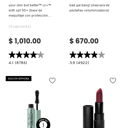
your skin but better™ cc+™
bad gal bang! (mascara de
with spf 50+ (base de
pestañas voluminizadora)
maquillaje con protección
solar)
(9 opciones)
$ 1,010.00
$ 670.00
★★★★★
★★★★★
★★★★★
★★★★★
4.1
3.9
4.1
(8786)
3.9
(4922)
constructor.search.bazaarvoice.read.label
constructor.search.bazaarvoice.read.la
YOUR
BAD
SKIN
GAL
BUT
BANG!
SOLO EN SEPHORA
BETTER™
(MASCARA
CC+™
DE
WITH
PESTAÑAS
SPF
VOLUMINIZADORA)
50+
(BASE
DE
MAQUILLAJE
CON
PROTECCIÓN
SOLAR)
Ver más
Ver más