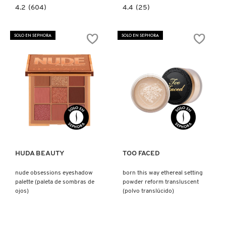
4.2
4.4
4.2
(604)
4.4
(25)
constructor.search.bazaarvoice.read.label
constructor.search.bazaarvoice.read.la
BROW
VICE
BLADE
LIPSTICK
(LÁPIZ
RENO
SOLO EN SEPHORA
SOLO EN SEPHORA
DE
(LABIAL)
CEJAS)
Ver más
Ver más
HUDA BEAUTY
TOO FACED
nude obsessions eyeshadow
born this way ethereal setting
palette (paleta de sombras de
powder reform transluscent
ojos)
(polvo translúcido)