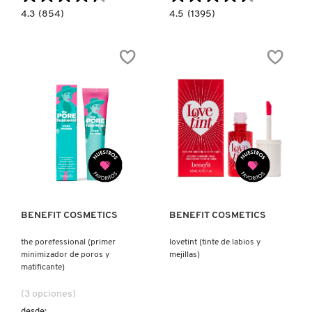
4.3
4.5
4.3
(854)
4.5
(1395)
KYLIE COSMETICS
constructor.search.bazaarvoice.read.label
constructor.search.bazaarvoice.read.la
OUTRAGEOUS
BADGAL
PLUMP
BANG!!
LIP
WATERPROOF
GLOSS
FULL
KYLIE JENNER FRAGRANCES
(BRILLO
SIZE
LABIAL)
(MASCARA
DE
PESTAÑAS
VOLUMINIZADORA
L'ORÉAL PROFESSIONNEL
A
PRUEBA
DE
AGUA)
LANCÔME
Ver más
Ver más
LANEIGE
BENEFIT COSMETICS
BENEFIT COSMETICS
LAURA MERCIER
the porefessional (primer
lovetint (tinte de labios y
minimizador de poros y
mejillas)
matificante)
LILASH
(3 opciones)
desde: