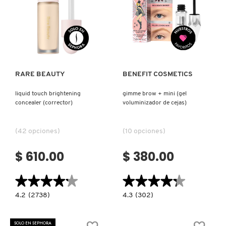
GUERLAIN
Ver más
Ver más
HUDA BEAUTY
HUGO BOSS
RARE BEAUTY
BENEFIT COSMETICS
liquid touch brightening
gimme brow + mini (gel
ICONIC LONDON
concealer (corrector)
voluminizador de cejas)
(42 opciones)
(10 opciones)
ILIA
$ 610.00
$ 380.00
INNISFREE
★★★★★
★★★★★
★★★★★
★★★★★
4.2
4.3
4.2
(2738)
4.3
(302)
ISDIN
constructor.search.bazaarvoice.read.label
constructor.search.bazaarvoice.read.la
LIQUID
GIMME
TOUCH
BROW
BRIGHTENING
+
SOLO EN SEPHORA