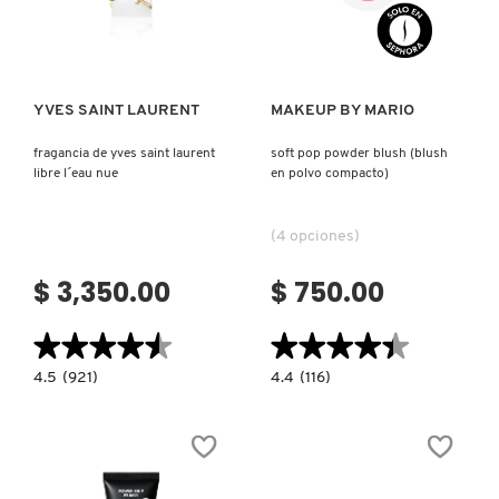
POROS)
Ver más
Ver más
YVES SAINT LAURENT
MAKEUP BY MARIO
fragancia de yves saint laurent
soft pop powder blush (blush
libre l´eau nue
en polvo compacto)
(4 opciones)
$ 3,350.00
$ 750.00
★★★★★
★★★★★
★★★★★
★★★★★
4.5
4.4
4.5
(921)
4.4
(116)
constructor.search.bazaarvoice.read.label
constructor.search.bazaarvoice.read.la
FRAGANCIA
SOFT
DE
POP
YVES
POWDER
SAINT
BLUSH
LAURENT
(BLUSH
LIBRE
EN
L
POLVO