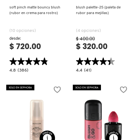
soft pinch matte bouncy blush
blush palette-25 (paleta de
(rubor en crema para rostro)
rubor para mejillas)
DRUNK ELEPHANT
(10 opciones)
(4 opciones)
DYSON
$ 400.00
desde:
$ 720.00
$ 320.00
E.L.F. COSMETICS
★★★★★
★★★★★
★★★★★
★★★★★
4.8
4.4
4.8
(386)
4.4
(41)
constructor.search.bazaarvoice.read.label
constructor.search.bazaarvoice.read.la
E.L.F. SKIN
SOFT
BLUSH
PINCH
PALETTE-
MATTE
25
SOLO EN SEPHORA
SOLO EN SEPHORA
BOUNCY
(PALETA
BLUSH
DE
ESTÉE LAUDER
(RUBOR
RUBOR
EN
PARA
CREMA
MEJILLAS)
PARA
ROSTRO)
FENTY BEAUTY
Ver más
Ver más
FENTY SKIN