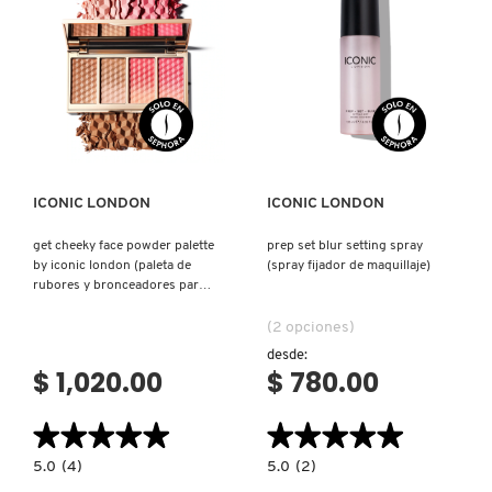
LABIOS)
REDKEN
Ver más
Ver más
SARELLY
ICONIC LONDON
ICONIC LONDON
SEPHORA COLLECTION
get cheeky face powder palette
prep set blur setting spray
by iconic london (paleta de
(spray fijador de maquillaje)
SEPHORA FAVORITES
rubores y bronceadores para
mejillas)
(2 opciones)
desde:
SHARK
$ 1,020.00
$ 780.00
SHISEIDO
★★★★★
★★★★★
★★★★★
★★★★★
5.0
5.0
5.0
(4)
5.0
(2)
constructor.search.bazaarvoice.read.label
constructor.search.bazaarvoice.read.la
GET
PREP