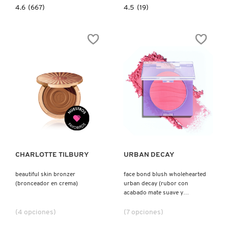
4.6
4.5
4.6
(667)
4.5
(19)
constructor.search.bazaarvoice.read.label
constructor.search.bazaarvoice.read.la
PRISME
YSL
LIBRE
THE
PRESSED
INKS
POWDER
SHINE
4
(TINTA
TONO
LÍQUIDA
POLVO
PARA
FIJADOR
LABIOS
MATIFICANTE
CON
Y
ACABADO
DIFUMINADOR
BRILLOSO)
DE
ACABADO
MATE
Ver más
Ver más
DE
LARGA
DURACIÓN
(POLVO
MATIFICADOR
PARA
ROSTRO)
CHARLOTTE TILBURY
URBAN DECAY
beautiful skin bronzer
face bond blush wholehearted
(bronceador en crema)
urban decay (rubor con
acabado mate suave y
difuminado)
(4 opciones)
(7 opciones)