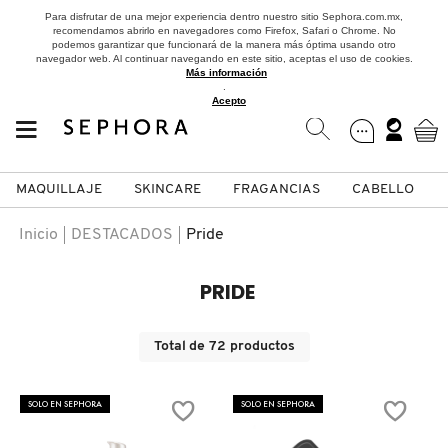
Para disfrutar de una mejor experiencia dentro nuestro sitio Sephora.com.mx,
recomendamos abrirlo en navegadores como Firefox, Safari o Chrome. No
podemos garantizar que funcionará de la manera más óptima usando otro
navegador web. Al continuar navegando en este sitio, aceptas el uso de cookies.
Más información
.
Acepto
MAQUILLAJE
SKINCARE
FRAGANCIAS
CABELLO
SEPHORA COLLECTION
Fragancias
Maquillaje
Skincare
Cabello
Marcas
Inicio
DESTACADOS
Pride
VER
VER
VER
VER
VER
VER
PRIDE
A
ROSTRO
PRODUCTOS ESPECIALIZADOS
MUJER
SETS DE VALOR & PARA
MAQUILLAJE
ADIDAS
Total de
72
productos
REGALAR
B
MEJILLAS
SKINCARE COREANO
HOMBRE
CUIDADO DE LA PIEL
AESTURA
SOLO EN SEPHORA
SOLO EN SEPHORA
C
TAMAÑOS DE VIAJE