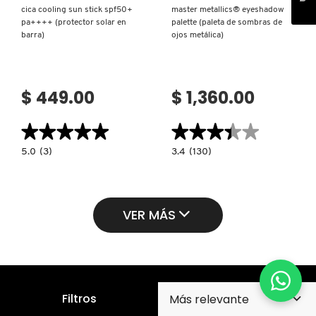
cica cooling sun stick spf50+
master metallics® eyeshadow
pa++++ (protector solar en
palette (paleta de sombras de
barra)
ojos metálica)
$ 449.00
$ 1,360.00
★★★★★
★★★★★
★★★★★
★★★★★
5.0
3.4
5.0
(3)
3.4
(130)
constructor.search.bazaarvoice.read.label
constructor.search.bazaarvoice.read.la
CICA
MASTER
COOLING
METALLICS®
SUN
EYESHADOW
STICK
PALETTE
SPF50+
(PALETA
VER MÁS
PA++++
DE
(PROTECTOR
SOMBRAS
SOLAR
DE
EN
OJOS
BARRA)
METÁLICA)
Filtros
Suscríbete para recibir nuestro boletín y promociones
en tu correo electrónico