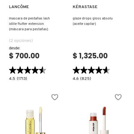
LANCÔME
KÉRASTASE
NUXE
mascara de pestañas lash
glaze drops gloss absolu
idôle flutter extension
(aceite capilar)
(máscara para pestañas)
OLAPLEX
(2 opciones)
desde:
OLLIE
$ 700.00
$ 1,325.00
★★★★★
★★★★★
★★★★★
★★★★★
ONE SIZE
4.5
4.6
4.5
(1713)
4.6
(825)
constructor.search.bazaarvoice.read.label
constructor.search.bazaarvoice.read.la
MASCARA
GLAZE
DE
DROPS
OUAI HAIRCARE
PESTAÑAS
GLOSS
LASH
ABSOLU
IDÔLE
(ACEITE
FLUTTER
CAPILAR)
EXTENSION
PAI-SHAU
(MÁSCARA
PARA
PESTAÑAS)
PATCHOLOGY