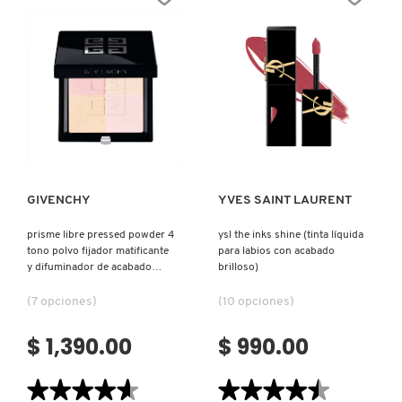
(BROCHA
DONNA
PARA
BASE
DE
MAQUILLAJE)
Ver más
Ver más
GIVENCHY
YVES SAINT LAURENT
prisme libre pressed powder 4
ysl the inks shine (tinta líquida
tono polvo fijador matificante
para labios con acabado
y difuminador de acabado
brilloso)
mate de larga duración (polvo
matificador para rostro)
(7 opciones)
(10 opciones)
$ 1,390.00
$ 990.00
★★★★★
★★★★★
★★★★★
★★★★★