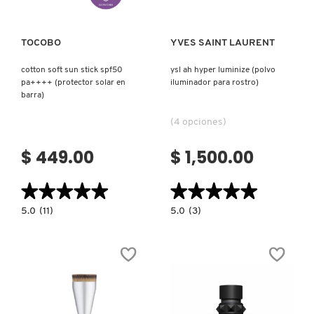
TOCOBO
YVES SAINT LAURENT
cotton soft sun stick spf50
ysl ah hyper luminize (polvo
pa++++ (protector solar en
iluminador para rostro)
barra)
(4 opciones)
$ 449.00
$ 1,500.00
★★★★★
★★★★★
★★★★★
★★★★★
5.0
5.0
5.0
(11)
5.0
(3)
constructor.search.bazaarvoice.read.label
constructor.search.bazaarvoice.read.la
COTTON
YSL
SOFT
AH
SUN
HYPER
STICK
LUMINIZE
SPF50
(POLVO
PA++++
ILUMINADOR
(PROTECTOR
PARA
SOLAR
ROSTRO)
EN
BARRA)