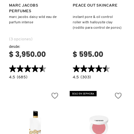
MARC JACOBS
PEACE OUT SKINCARE
PERFUMES
marc jacobs daisy wild eau de
instant pore & oil control
parfum intense
roller with halloysite clay
(rodillo para control de poros)
(3 opciones)
desde:
$ 3,950.00
$ 595.00
★★★★★
★★★★★
★★★★★
★★★★★
4.5
4.5
4.5
(685)
4.5
(303)
constructor.search.bazaarvoice.read.label
constructor.search.bazaarvoice.read.la
MARC
INSTANT
JACOBS
PORE
DAISY
&
SOLO EN SEPHORA
WILD
OIL
EAU
CONTROL
DE
ROLLER
PARFUM
WITH
INTENSE
HALLOYSITE
CLAY
(RODILLO
PARA
CONTROL
DE