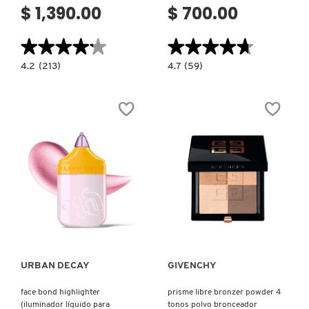
$ 1,390.00
$ 700.00
★★★★★
★★★★★
★★★★★
★★★★★
4.2
4.7
4.2
(213)
4.7
(59)
constructor.search.bazaarvoice.read.label
constructor.search.bazaarvoice.read.la
BEAUTIFUL
FACE
SKIN
BOND
BRONZER
BLUSH
(BRONCEADOR
WHOLEHEARTED
EN
URBAN
CREMA)
DECAY
(RUBOR
CON
ACABADO
MATE
SUAVE
Y
DIFUMINADO)
Ver más
Ver más
URBAN DECAY
GIVENCHY
face bond highlighter
prisme libre bronzer powder 4
(iluminador líquido para
tonos polvo bronceador