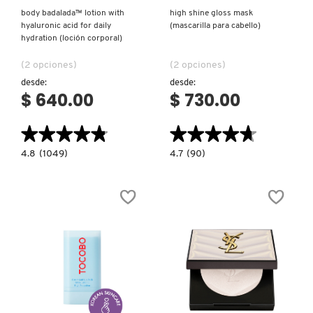
body badalada™ lotion with
high shine gloss mask
hyaluronic acid for daily
(mascarilla para cabello)
hydration (loción corporal)
(2 opciones)
(2 opciones)
desde:
desde:
$ 640.00
$ 730.00
★★★★★
★★★★★
★★★★★
★★★★★
4.8
4.7
4.8
(1049)
4.7
(90)
constructor.search.bazaarvoice.read.label
constructor.search.bazaarvoice.read.la
BODY
HIGH
BADALADA™
SHINE
LOTION
GLOSS
WITH
MASK
HYALURONIC
(MASCARILLA
ACID
PARA
FOR
CABELLO)
DAILY
HYDRATION
(LOCIÓN
CORPORAL)
Ver más
Ver más