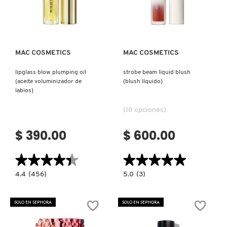
Ver más
Ver más
PATRICK TA
MAC COSMETICS
MAC COSMETICS
PEACE OUT SKINCARE
lipglass blow plumping oil
strobe beam liquid blush
(aceite voluminizador de
(blush líquido)
labios)
PETER THOMAS ROTH
(10 opciones)
PHLUR
$ 390.00
$ 600.00
★★★★★
★★★★★
★★★★★
★★★★★
PRADA
4.4
5.0
4.4
(456)
5.0
(3)
constructor.search.bazaarvoice.read.label
constructor.search.bazaarvoice.read.la
LIPGLASS
STROBE
RABANNE
BLOW
BEAM
PLUMPING
LIQUID
SOLO EN SEPHORA
SOLO EN SEPHORA
OIL
BLUSH
(ACEITE
(BLUSH
VOLUMINIZADOR
LÍQUIDO)
RARE BEAUTY
DE