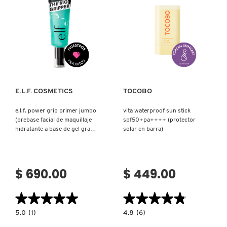
´EAU
COMPACTO)
NUE
Ver más
Ver más
E.L.F. COSMETICS
TOCOBO
e.l.f. power grip primer jumbo
vita waterproof sun stick
(prebase facial de maquillaje
spf50+pa++++ (protector
hidratante a base de gel gran
solar en barra)
tamaño)
$ 690.00
$ 449.00
★★★★★
★★★★★
★★★★★
★★★★★
5.0
4.8
5.0
(1)
4.8
(6)
constructor.search.bazaarvoice.read.label
constructor.search.bazaarvoice.read.la
E.L.F.
VITA