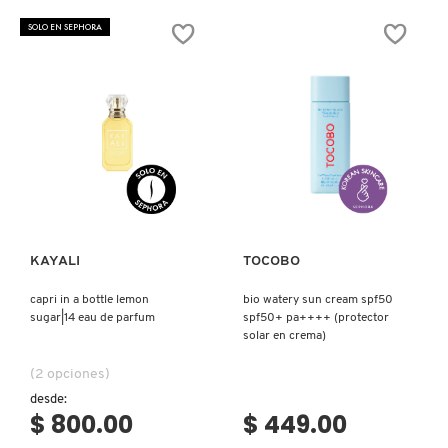
POWER
WATERPROOF
GRIP
SUN
SOLO EN SEPHORA
PRIMER
STICK
JUMBO
SPF50+PA++++
(PREBASE
(PROTECTOR
FACIAL
SOLAR
DE
EN
MAQUILLAJE
BARRA)
HIDRATANTE
A
BASE
DE
GEL
Ver más
Ver más
GRAN
TAMAÑO)
KAYALI
TOCOBO
capri in a bottle lemon
bio watery sun cream spf50
sugar|14 eau de parfum
spf50+ pa++++ (protector
solar en crema)
(2 opciones)
desde:
$ 800.00
$ 449.00