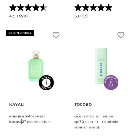
★★★★★
★★★★★
★★★★★
★★★★★
4.5
5.0
4.5
(690)
5.0
(3)
constructor.search.bazaarvoice.read.label
constructor.search.bazaarvoice.read.la
CAPRI
BIO
IN
WATERY
A
SUN
SOLO EN SEPHORA
BOTTLE
CREAM
LEMON
SPF50
SUGAR|14
SPF50+
EAU
PA++++
DE
(PROTECTOR
PARFUM
SOLAR
EN
CREMA)
Ver más
Ver más
KAYALI
TOCOBO
maui in a bottle sweet
cica calming sun serum
banana|37 eau de parfum
spf50+ pa++++ ( protector
solar en suero)