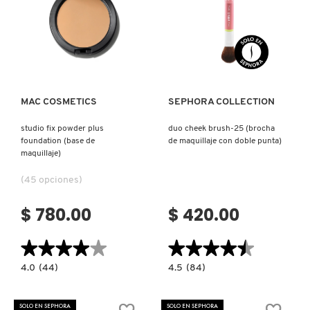
GUERLAIN
Ver más
Ver más
HUDA BEAUTY
HUGO BOSS
MAC COSMETICS
SEPHORA COLLECTION
studio fix powder plus
duo cheek brush-25 (brocha
ICONIC LONDON
foundation (base de
de maquillaje con doble punta)
maquillaje)
(45 opciones)
ILIA
$ 780.00
$ 420.00
INNISFREE
★★★★★
★★★★★
★★★★★
★★★★★
4.0
4.5
4.0
(44)
4.5
(84)
ISDIN
constructor.search.bazaarvoice.read.label
constructor.search.bazaarvoice.read.la
STUDIO
DUO
FIX
CHEEK
POWDER
BRUSH-
SOLO EN SEPHORA
SOLO EN SEPHORA