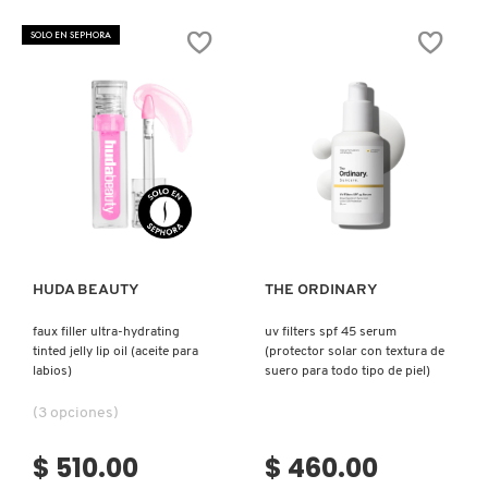
SKIN 1004
CHEEKY
SET
FACE
BLUR
SOLO EN SEPHORA
POWDER
SETTING
PALETTE
SPRAY
BY
(SPRAY
SMASHBOX
ICONIC
FIJADOR
LONDON
DE
(PALETA
MAQUILLAJE)
DE
RUBORES
SOL DE JANEIRO
Y
BRONCEADORES
PARA
Ver más
Ver más
MEJILLAS)
SUPERGOOP!
HUDA BEAUTY
THE ORDINARY
THE INKEY LIST
faux filler ultra-hydrating
uv filters spf 45 serum
tinted jelly lip oil (aceite para
(protector solar con textura de
THE ORDINARY
labios)
suero para todo tipo de piel)
(3 opciones)
TOCOBO
$ 510.00
$ 460.00