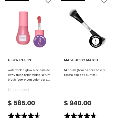
PLUS
25
IT COSMETICS
FOUNDATION
(BROCHA
(BASE
DE
DE
MAQUILLAJE
MAQUILLAJE)
CON
DOBLE
JEAN PAUL GAULTIER
PUNTA)
JULIETTE HAS A GUN
Ver más
Ver más
K18
GLOW RECIPE
MAKEUP BY MARIO
watermelon glow niacinamide
f4 brush (brocha para base y
KAYALI
dewy flush brightening serum
rostro con dos puntas)
blush (suero con color para
mejillas)
KÉRASTASE
(4 opciones)
$ 585.00
$ 940.00
KIEHL’S
★★★★★
★★★★★
★★★★★
★★★★★