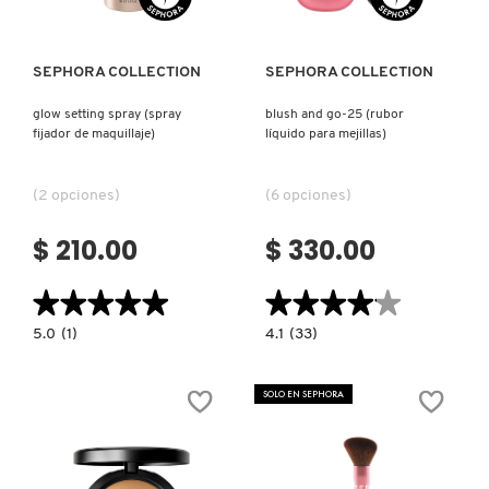
FRESH
SEPHORA COLLECTION
SEPHORA COLLECTION
glow setting spray (spray
blush and go-25 (rubor
fijador de maquillaje)
líquido para mejillas)
GIORGIO ARMANI
(2 opciones)
(6 opciones)
GIVENCHY
$ 210.00
$ 330.00
GLOSSIER
★★★★★
★★★★★
★★★★★
★★★★★
5.0
4.1
5.0
(1)
4.1
(33)
constructor.search.bazaarvoice.read.label
constructor.search.bazaarvoice.read.la
GLOW RECIPE
GLOW
BLUSH
SETTING
AND
SPRAY
GO-
SOLO EN SEPHORA
(SPRAY
25
FIJADOR
(RUBOR
GUCCI
DE
LÍQUIDO
MAQUILLAJE)
PARA
MEJILLAS)