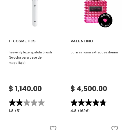
Ver más
Ver más
IT COSMETICS
VALENTINO
heavenly luxe spatula brush
born in roma extradose donna
(brocha para base de
maquillaje)
$ 1,140.00
$ 4,500.00
★★★★★
★★★★★
★★★★★
★★★★★
1.8
4.8
1.8
(5)
4.8
(1626)
constructor.search.bazaarvoice.read.label
constructor.search.bazaarvoice.read.la
HEAVENLY
BORN
LUXE
IN
SPATULA
ROMA
BRUSH
EXTRADOSE