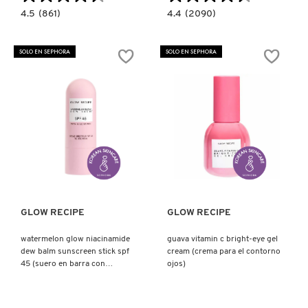
4.5
4.4
4.5
(861)
4.4
(2090)
KYLIE COSMETICS
constructor.search.bazaarvoice.read.label
constructor.search.bazaarvoice.read.la
WATERMELON
PLUM
GLOW
PLUMP
AHA
HYALURONIC
SOLO EN SEPHORA
SOLO EN SEPHORA
NIGHT
CREAM
KYLIE JENNER FRAGRANCES
TREATMENT
(CREMA
(MASCARILLA
HIDRATANTE)
PARA
LA
NOCHE)
L'ORÉAL PROFESSIONNEL
LANCÔME
Ver más
Ver más
LANEIGE
GLOW RECIPE
GLOW RECIPE
LAURA MERCIER
watermelon glow niacinamide
guava vitamin c bright-eye gel
dew balm sunscreen stick spf
cream (crema para el contorno
45 (suero en barra con
ojos)
protección solar)
LILASH