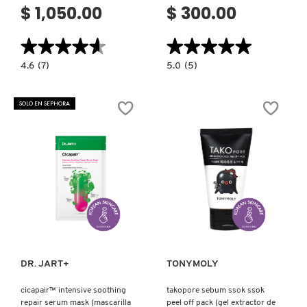
$ 1,050.00
$ 300.00
★★★★★
★★★★★
★★★★★
★★★★★
4.6
5.0
4.6
(7)
5.0
(5)
constructor.search.bazaarvoice.read.label
constructor.search.bazaarvoice.read.la
INTENSE
ALOE
CARE
99%
GOLD
CHOCK
SOLO EN SEPHORA
SNAIL
CHOCK
EYE
SHOTING
MASK
GEL
POT
MIST
(PARCHES
(BRUMA
PARA
FACIAL
OJOS)
HIDRATANTE
Y
REFRESCANTE
DE
ALOE)
Ver más
Ver más
DR. JART+
TONYMOLY
cicapair™ intensive soothing
takopore sebum ssok ssok
repair serum mask (mascarilla
peel off pack (gel extractor de