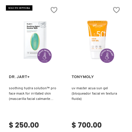
SKIN
BARRIER
SOLO EN SEPHORA
SERUM
TONER
(SUERO
Y
TÓNICO)
Ver más
Ver más
DR. JART+
TONYMOLY
soothing hydra solution™ pro
uv master acua sun gel
face mask for irritated skin
(bloqueador facial en textura
(mascarilla facial calmante
fluida)
hydra solution™ pro para
pieles irritadas)
$ 250.00
$ 700.00