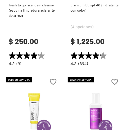
fresh to go rice foam cleanser
premium bb spf 40 (hidratante
(espuma limpiadora aclarante
con color)
de arroz)
(4 opciones)
$ 250.00
$ 1,225.00
★★★★★
★★★★★
★★★★★
★★★★★
4.2
4.2
4.2
(9)
4.2
(394)
constructor.search.bazaarvoice.read.label
constructor.search.bazaarvoice.read.la
FRESH
PREMIUM
TO
BB
GO
SPF
SOLO EN SEPHORA
SOLO EN SEPHORA
RICE
40
FOAM
(HIDRATANTE
CLEANSER
CON
(ESPUMA
COLOR)
LIMPIADORA
ACLARANTE
DE
ARROZ)
Ver más
Ver más