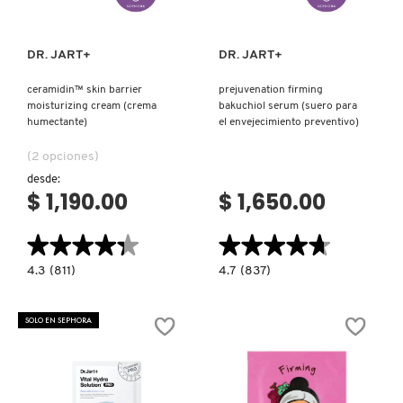
DR. JART+
DR. JART+
ceramidin™ skin barrier
prejuvenation firming
moisturizing cream (crema
bakuchiol serum (suero para
humectante)
el envejecimiento preventivo)
(2 opciones)
desde:
$ 1,190.00
$ 1,650.00
★★★★★
★★★★★
★★★★★
★★★★★
4.3
4.7
4.3
(811)
4.7
(837)
constructor.search.bazaarvoice.read.label
constructor.search.bazaarvoice.read.la
CERAMIDIN™
PREJUVENATION
SKIN
FIRMING
BARRIER
BAKUCHIOL
SOLO EN SEPHORA
MOISTURIZING
SERUM
CREAM
(SUERO
(CREMA
PARA
HUMECTANTE)
EL
ENVEJECIMIENTO
PREVENTIVO)