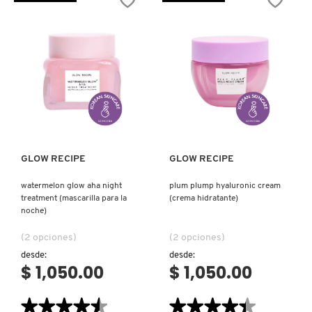
CLEANSER
SERUM
IT COSMETICS
(LIMPIADOR
(SUERO
Y
PARA
DESMAQUILLANTE
LA
FACIAL)
PIEL)
JEAN PAUL GAULTIER
JULIETTE HAS A GUN
Ver más
Ver más
K18
GLOW RECIPE
GLOW RECIPE
watermelon glow aha night
plum plump hyaluronic cream
KAYALI
treatment (mascarilla para la
(crema hidratante)
noche)
KÉRASTASE
(2 opciones)
(2 opciones)
desde:
desde:
$ 1,050.00
$ 1,050.00
KIEHL’S
★★★★★
★★★★★
★★★★★
★★★★★