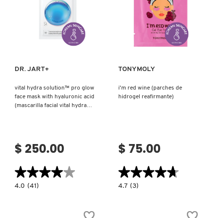
Ver más
Ver más
DR. JART+
TONYMOLY
vital hydra solution™ pro glow
i'm red wine (parches de
face mask with hyaluronic acid
hidrogel reafirmante)
(mascarilla facial vital hydra
solution™ pro glow con ácido
hialurónico)
$ 250.00
$ 75.00
★★★★★
★★★★★
★★★★★
★★★★★
4.0
4.7
4.0
(41)
4.7
(3)
constructor.search.bazaarvoice.read.label
constructor.search.bazaarvoice.read.la
VITAL
I'M
HYDRA
RED
SOLUTION™
WINE
PRO
(PARCHES