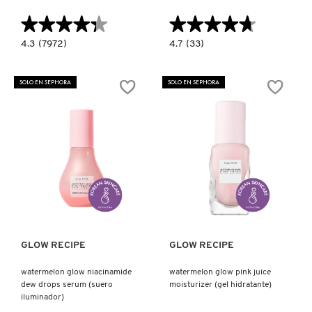
X
★★★★★
★★★★★
★★★★★
★★★★★
CALVIN KLEIN
INGREDIENTES ACTIVOS DE
Y
4.3
4.7
4.3
(7972)
4.7
(33)
constructor.search.bazaarvoice.read.label
constructor.search.bazaarvoice.read.la
SKINCARE
WATERMELON
TINTA
GLOW
PARA
CAROLINA HERRERA
Z
PHA
LABIOS
SOLO EN SEPHORA
SOLO EN SEPHORA
+
BHA
#
PORE-
TIGHT
CAUDALIE
TONER
(TÓNICO
EXFOLIANTE)
CHANEL
Ver más
Ver más
CHARLOTTE TILBURY
GLOW RECIPE
GLOW RECIPE
CLARINS
watermelon glow niacinamide
watermelon glow pink juice
dew drops serum (suero
moisturizer (gel hidratante)
CLINIQUE
iluminador)