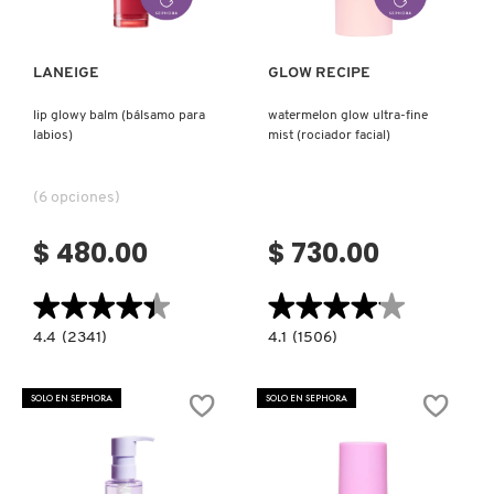
FRESH
LANEIGE
GLOW RECIPE
lip glowy balm (bálsamo para
watermelon glow ultra-fine
labios)
mist (rociador facial)
GIORGIO ARMANI
(6 opciones)
GIVENCHY
$ 480.00
$ 730.00
GLOSSIER
★★★★★
★★★★★
★★★★★
★★★★★
4.4
4.1
4.4
(2341)
4.1
(1506)
constructor.search.bazaarvoice.read.label
constructor.search.bazaarvoice.read.la
GLOW RECIPE
LIP
WATERMELON
GLOWY
GLOW
BALM
ULTRA-
SOLO EN SEPHORA
SOLO EN SEPHORA
(BÁLSAMO
FINE
PARA
MIST
GUCCI
LABIOS)
(ROCIADOR
FACIAL)