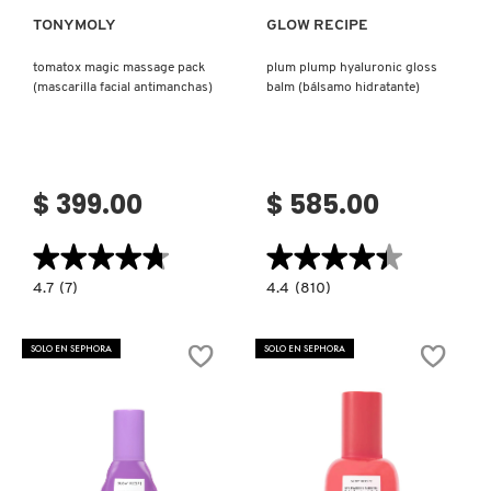
TONYMOLY
GLOW RECIPE
NUXE
tomatox magic massage pack
plum plump hyaluronic gloss
(mascarilla facial antimanchas)
balm (bálsamo hidratante)
OLAPLEX
OLLIE
$ 399.00
$ 585.00
★★★★★
★★★★★
★★★★★
★★★★★
ONE SIZE
4.7
4.4
4.7
(7)
4.4
(810)
constructor.search.bazaarvoice.read.label
constructor.search.bazaarvoice.read.la
TOMATOX
PLUM
MAGIC
PLUMP
OUAI HAIRCARE
MASSAGE
HYALURONIC
SOLO EN SEPHORA
SOLO EN SEPHORA
PACK
GLOSS
(MASCARILLA
BALM
FACIAL
(BÁLSAMO
ANTIMANCHAS)
HIDRATANTE)
PAI-SHAU
PATCHOLOGY