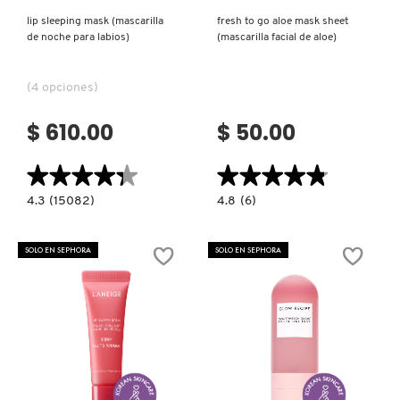
lip sleeping mask (mascarilla
fresh to go aloe mask sheet
de noche para labios)
(mascarilla facial de aloe)
DRUNK ELEPHANT
(4 opciones)
DYSON
$ 610.00
$ 50.00
E.L.F. COSMETICS
★★★★★
★★★★★
★★★★★
★★★★★
4.3
4.8
4.3
(15082)
4.8
(6)
constructor.search.bazaarvoice.read.label
constructor.search.bazaarvoice.read.la
E.L.F. SKIN
LIP
FRESH
SLEEPING
TO
MASK
GO
SOLO EN SEPHORA
SOLO EN SEPHORA
(MASCARILLA
ALOE
DE
MASK
ESTÉE LAUDER
NOCHE
SHEET
PARA
(MASCARILLA
LABIOS)
FACIAL
DE
ALOE)
FENTY BEAUTY
Ver más
Ver más
FENTY SKIN