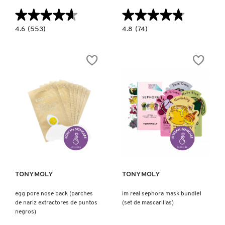
TOM FORD
★★★★★
★★★★★
★★★★★
★★★★★
4.6
4.8
4.6
(553)
4.8
(74)
constructor.search.bazaarvoice.read.label
constructor.search.bazaarvoice.read.la
TONYMOLY
POMEGRANTE
I'M
PEPTIDE
TOMATO
SERUM
MASK
(SUERO
–
REAFIRMANTE
SKIN
TOO FACED
PARA
GLOW
EL
(MASCARILLA
ROSTRO)
FACIAL
LUMINOSA)
TRULY BEAUTY
Ver más
Ver más
TWEEZERMAN
URBAN DECAY
TONYMOLY
TONYMOLY
egg pore nose pack (parches
im real sephora mask bundle1
de nariz extractores de puntos
(set de mascarillas)
VALENTINO
negros)