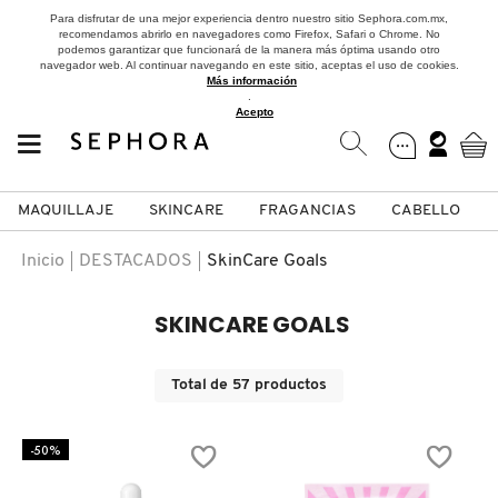
Para disfrutar de una mejor experiencia dentro nuestro sitio Sephora.com.mx,
recomendamos abrirlo en navegadores como Firefox, Safari o Chrome. No
podemos garantizar que funcionará de la manera más óptima usando otro
navegador web. Al continuar navegando en este sitio, aceptas el uso de cookies.
Más información
.
Acepto
MAQUILLAJE
SKINCARE
FRAGANCIAS
CABELLO
SEPHORA COLLECTION
Fragancias
Maquillaje
Skincare
Cabello
Marcas
Inicio
DESTACADOS
SkinCare Goals
VER
VER
VER
VER
VER
VER
SKINCARE GOALS
A
ROSTRO
PRODUCTOS ESPECIALIZADOS
MUJER
SETS DE VALOR & PARA
MAQUILLAJE
ADIDAS
Total de
57
productos
REGALAR
B
-50%
MEJILLAS
SKINCARE COREANO
HOMBRE
CUIDADO DE LA PIEL
AESTURA
C
TAMAÑOS DE VIAJE