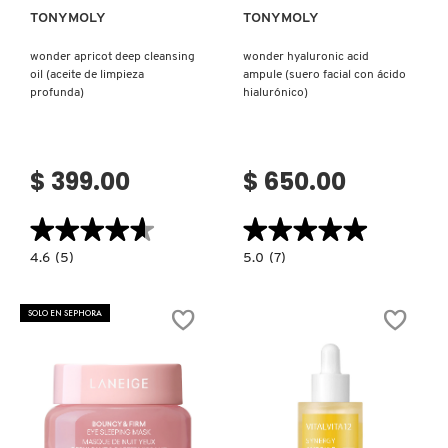
TONYMOLY
TONYMOLY
wonder apricot deep cleansing
wonder hyaluronic acid
oil (aceite de limpieza
ampule (suero facial con ácido
profunda)
hialurónico)
$ 399.00
$ 650.00
★★★★★
★★★★★
★★★★★
★★★★★
4.6
5.0
4.6
(5)
5.0
(7)
constructor.search.bazaarvoice.read.label
constructor.search.bazaarvoice.read.la
WONDER
WONDER
APRICOT
HYALURONIC
DEEP
ACID
SOLO EN SEPHORA
CLEANSING
AMPULE
OIL
(SUERO
(ACEITE
FACIAL
DE
CON
LIMPIEZA
ÁCIDO
PROFUNDA)
HIALURÓNICO)