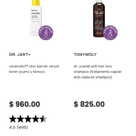
NOCTURNA
PARA
CONTORNO
DE
OJOS)
Ver más
Ver más
DR. JART+
TONYMOLY
ceramidin™ skin barrier serum
dr. scarlet anti hair loss
toner (suero y tónico)
shampoo (tratamiento capilar
anti-caída en shampoo)
$ 960.00
$ 825.00
★★★★★
★★★★★
4.5
4.5
(495)
constructor.search.bazaarvoice.read.label
CERAMIDIN™