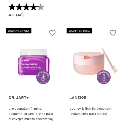
★★★★★
★★★★★
4.2
4.2
(46)
constructor.search.bazaarvoice.read.label
SOOTHING
HYDRA
SOLUTION™
SOLO EN SEPHORA
SOLO EN SEPHORA
PRO
FACE
MASK
FOR
IRRITATED
SKIN
(MASCARILLA
FACIAL
CALMANTE
HYDRA
SOLUTION™
Ver más
Ver más
PRO
PARA
PIELES
IRRITADAS)
DR. JART+
LANEIGE
prejuvenation firming
bouncy & firm lip treatment
bakuchiol cream (crema para
(tratamiento para labios)
el envejecimiento preventivo)