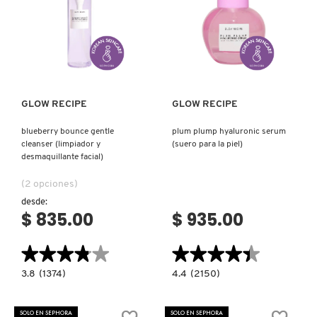
GUERLAIN
Ver más
Ver más
HUDA BEAUTY
HUGO BOSS
GLOW RECIPE
GLOW RECIPE
blueberry bounce gentle
plum plump hyaluronic serum
ICONIC LONDON
cleanser (limpiador y
(suero para la piel)
desmaquillante facial)
(2 opciones)
ILIA
desde:
$ 835.00
$ 935.00
INNISFREE
★★★★★
★★★★★
★★★★★
★★★★★
3.8
4.4
3.8
(1374)
4.4
(2150)
ISDIN
constructor.search.bazaarvoice.read.label
constructor.search.bazaarvoice.read.la
BLUEBERRY
PLUM
BOUNCE
PLUMP
GENTLE
HYALURONIC
SOLO EN SEPHORA
SOLO EN SEPHORA