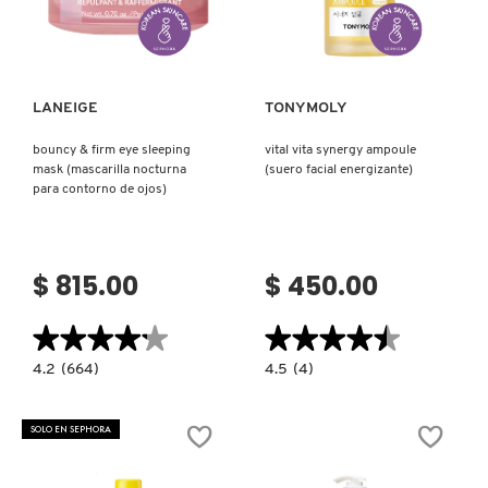
Ver más
Ver más
LANEIGE
TONYMOLY
bouncy & firm eye sleeping
vital vita synergy ampoule
mask (mascarilla nocturna
(suero facial energizante)
para contorno de ojos)
$ 815.00
$ 450.00
★★★★★
★★★★★
★★★★★
★★★★★
4.2
4.5
4.2
(664)
4.5
(4)
constructor.search.bazaarvoice.read.label
constructor.search.bazaarvoice.read.la
BOUNCY
VITAL
&
VITA
FIRM
SYNERGY
SOLO EN SEPHORA
EYE
AMPOULE
SLEEPING
(SUERO
MASK
FACIAL
(MASCARILLA
ENERGIZANTE)