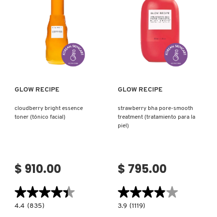
RETINOIDE)
EL
ROSTRO)
REDKEN
Ver más
Ver más
SARELLY
GLOW RECIPE
GLOW RECIPE
SEPHORA COLLECTION
cloudberry bright essence
strawberry bha pore-smooth
toner (tónico facial)
treatment (tratamiento para la
SEPHORA FAVORITES
piel)
SHARK
$ 910.00
$ 795.00
SHISEIDO
★★★★★
★★★★★
★★★★★
★★★★★
4.4
3.9
4.4
(835)
3.9
(1119)
constructor.search.bazaarvoice.read.label
constructor.search.bazaarvoice.read.la
CLOUDBERRY
STRAWBERRY