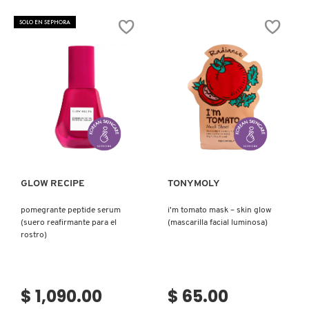
SKIN 1004
BRIGHT
BHA
ESSENCE
PORE-
SOLO EN SEPHORA
TONER
SMOOTH
(TÓNICO
TREATMENT
FACIAL)
(TRATAMIENTO
SMASHBOX
PARA
LA
PIEL)
SOL DE JANEIRO
Ver más
Ver más
SUPERGOOP!
GLOW RECIPE
TONYMOLY
THE INKEY LIST
pomegrante peptide serum
i'm tomato mask – skin glow
(suero reafirmante para el
(mascarilla facial luminosa)
THE ORDINARY
rostro)
TOCOBO
$ 1,090.00
$ 65.00