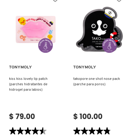
GLOW
DE
FACE
HIDROGEL
MASK
REAFIRMANTE)
WITH
HYALURONIC
ACID
(MASCARILLA
FACIAL
VITAL
HYDRA
Ver más
Ver más
SOLUTION™
PRO
GLOW
CON
ÁCIDO
HIALURÓNICO)
TONYMOLY
TONYMOLY
kiss kiss lovely lip patch
takopore one shot nose pack
(parches hidratantes de
(parche para poros)
hidrogel para labios)
$ 79.00
$ 100.00
★★★★★
★★★★★
★★★★★
★★★★★