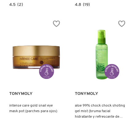
4.5
4.8
4.5
(2)
4.8
(19)
constructor.search.bazaarvoice.read.label
constructor.search.bazaarvoice.read.la
KISS
TAKOPORE
KISS
ONE
LOVELY
SHOT
LIP
NOSE
PATCH
PACK
(PARCHES
(PARCHE
HIDRATANTES
PARA
DE
POROS)
HIDROGEL
PARA
LABIOS)
Ver más
Ver más
TONYMOLY
TONYMOLY
intense care gold snail eye
aloe 99% chock chock shoting
mask pot (parches para ojos)
gel mist (bruma facial
hidratante y refrescante de
aloe)