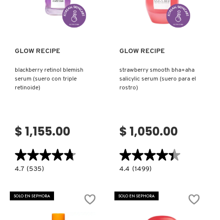
Ver más
Ver más
PATRICK TA
GLOW RECIPE
GLOW RECIPE
PEACE OUT SKINCARE
blackberry retinol blemish
strawberry smooth bha+aha
serum (suero con triple
salicylic serum (suero para el
retinoide)
rostro)
PETER THOMAS ROTH
PHLUR
$ 1,155.00
$ 1,050.00
★★★★★
★★★★★
★★★★★
★★★★★
PRADA
4.7
4.4
4.7
(535)
4.4
(1499)
constructor.search.bazaarvoice.read.label
constructor.search.bazaarvoice.read.la
BLACKBERRY
STRAWBERRY
RABANNE
RETINOL
SMOOTH
BLEMISH
BHA+AHA
SOLO EN SEPHORA
SOLO EN SEPHORA
SERUM
SALICYLIC
(SUERO
SERUM
CON
(SUERO
RARE BEAUTY
TRIPLE
PARA