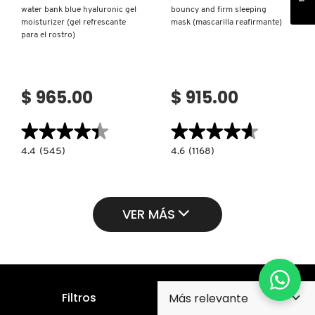
water bank blue hyaluronic gel
bouncy and firm sleeping
moisturizer (gel refrescante
mask (mascarilla reafirmante)
para el rostro)
$ 965.00
$ 915.00
★★★★★
★★★★★
★★★★★
★★★★★
4.4
4.6
4.4
(545)
4.6
(1168)
constructor.search.bazaarvoice.read.label
constructor.search.bazaarvoice.read.la
WATER
BOUNCY
BANK
AND
BLUE
FIRM
HYALURONIC
SLEEPING
GEL
MASK
VER MÁS
MOISTURIZER
(MASCARILLA
(GEL
REAFIRMANTE)
REFRESCANTE
PARA
EL
ROSTRO)
Filtros
Suscríbete para recibir nuestro boletín y promociones
en tu correo electrónico