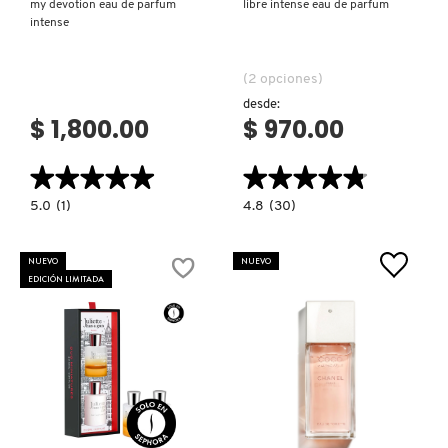
my devotion eau de parfum
libre intense eau de parfum
intense
(2 opciones)
desde:
$ 1,800.00
$ 970.00
★★★★★
★★★★★
★★★★★
★★★★★
5.0
4.8
5.0
(1)
4.8
(30)
constructor.search.bazaarvoice.read.label
constructor.search.bazaarvoice.read.la
MY
LIBRE
DEVOTION
INTENSE
EAU
EAU
NUEVO
NUEVO
DE
DE
EDICIÓN LIMITADA
PARFUM
PARFUM
INTENSE
Ver más
VER MÁS