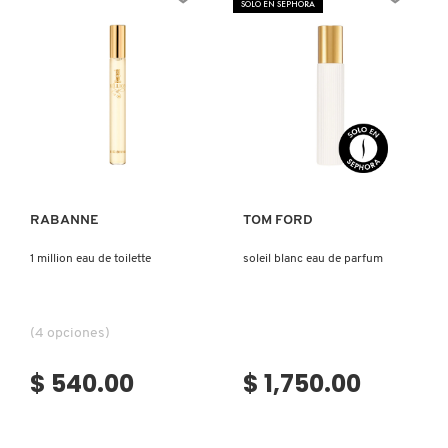
SOLO EN SEPHORA
N
BEAUTY OF JOSEON
BRONCEADORES Y
O
AUTOBRONCEADORES
BENEFIT COSMETICS
P
TRATAMIENTOS PARA LABIOS
Ver más
Ver más
Q
BILLIE EILISH
R
HERRAMIENTAS DE ALTA
TECNOLOGÍA
RABANNE
TOM FORD
BIODANCE
S
1 million eau de toilette
soleil blanc eau de parfum
T
SETS DE VALOR & PARA
BRIOGEO
REGALAR
U
(4 opciones)
BUMBLE AND BUMBLE
V
TAMAÑOS DE VIAJE
$ 540.00
$ 1,750.00
W
BURBERRY
BAÑO Y CUERPO