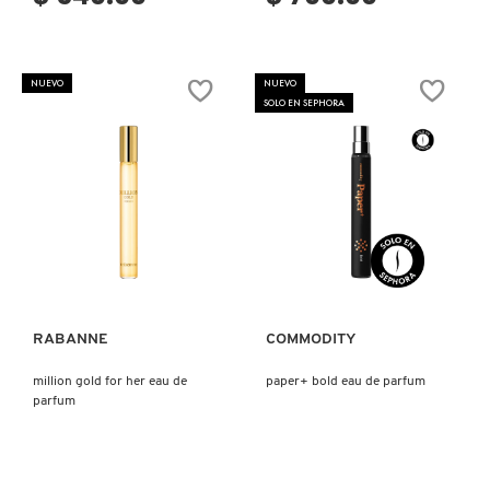
DRUNK ELEPHANT
NUEVO
NUEVO
SOLO EN SEPHORA
DYSON
E.L.F. COSMETICS
Ver más
Ver más
E.L.F. SKIN
RABANNE
COMMODITY
ESTÉE LAUDER
million gold for her eau de
paper+ bold eau de parfum
parfum
FENTY BEAUTY
FENTY SKIN