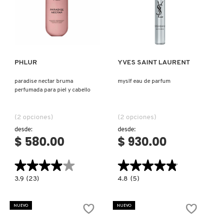
Ver más
Ver más
PHLUR
YVES SAINT LAURENT
paradise nectar bruma
myslf eau de parfum
perfumada para piel y cabello
(2 opciones)
(2 opciones)
desde:
desde:
$ 580.00
$ 930.00
★★★★★
★★★★★
★★★★★
★★★★★
3.9
4.8
3.9
(23)
4.8
(5)
constructor.search.bazaarvoice.read.label
constructor.search.bazaarvoice.read.la
PARADISE
MYSLF
NECTAR
EAU
BRUMA
DE
NUEVO
NUEVO
PERFUMADA
PARFUM
PARA