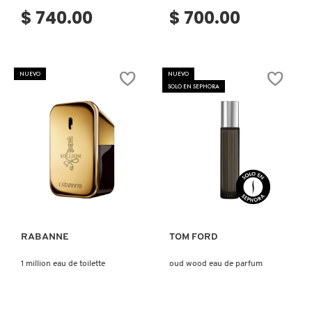
$ 740.00
$ 700.00
FRESH
NUEVO
NUEVO
SOLO EN SEPHORA
GIORGIO ARMANI
GIVENCHY
GLOSSIER
Ver más
Ver más
GLOW RECIPE
RABANNE
TOM FORD
1 million eau de toilette
oud wood eau de parfum
GUCCI