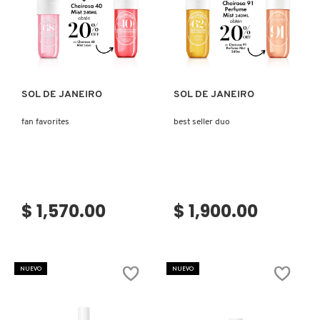
SKIN 1004
Ver más
Ver más
SMASHBOX
SOL DE JANEIRO
SOL DE JANEIRO
SOL DE JANEIRO
fan favorites
best seller duo
SUPERGOOP!
THE INKEY LIST
$ 1,570.00
$ 1,900.00
THE ORDINARY
NUEVO
NUEVO
TOCOBO