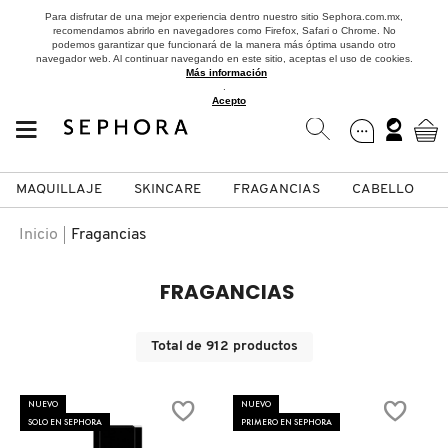
Para disfrutar de una mejor experiencia dentro nuestro sitio Sephora.com.mx,
recomendamos abrirlo en navegadores como Firefox, Safari o Chrome. No
podemos garantizar que funcionará de la manera más óptima usando otro
navegador web. Al continuar navegando en este sitio, aceptas el uso de cookies.
Más información
.
Acepto
MAQUILLAJE
SKINCARE
FRAGANCIAS
CABELLO
SEPHORA COLLECTION
Fragancias
Maquillaje
Skincare
Cabello
Marcas
Inicio
Fragancias
VER
VER
VER
VER
VER
VER
FRAGANCIAS
A
ROSTRO
PRODUCTOS ESPECIALIZADOS
MUJER
SETS DE VALOR & PARA
MAQUILLAJE
ADIDAS
Total de
912
productos
REGALAR
B
MEJILLAS
SKINCARE COREANO
HOMBRE
CUIDADO DE LA PIEL
AESTURA
NUEVO
NUEVO
C
SOLO EN SEPHORA
PRIMERO EN SEPHORA
TAMAÑOS DE VIAJE