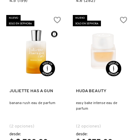
4.5
(159)
4.6
(282)
constructor.search.bazaarvoice.read.label
constructor.search.bazaarvoice.read.la
LIGHT
LIGHT
BLUE
BLUE
EAU
POUR
NUEVO
NUEVO
DE
HOMME
SOLO EN SEPHORA
SOLO EN SEPHORA
PARFUM
EAU
DE
PARFUM
Ver más
Ver más
JULIETTE HAS A GUN
HUDA BEAUTY
banana rush eau de parfum
easy bake intense eau de
parfum
(2 opciones)
(2 opciones)
desde:
desde: