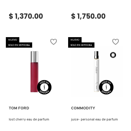
GUERLAIN
$ 1,370.00
$ 1,750.00
HUDA BEAUTY
HUGO BOSS
NUEVO
NUEVO
SOLO EN SEPHORA
SOLO EN SEPHORA
ICONIC LONDON
ILIA
Ver más
Ver más
INNISFREE
TOM FORD
COMMODITY
ISDIN
lost cherry eau de parfum
juice- personal eau de parfum