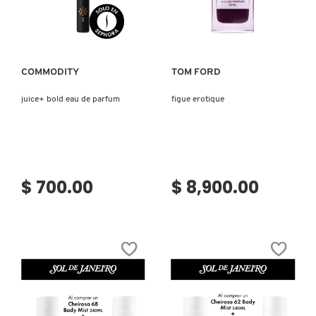
Ver más
Ver más
REDKEN
COMMODITY
TOM FORD
SARELLY
juice+ bold eau de parfum
figue erotique
SEPHORA COLLECTION
$ 700.00
$ 8,900.00
SEPHORA FAVORITES
SHARK
SHISEIDO