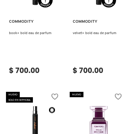
PATRICK TA
COMMODITY
COMMODITY
book+ bold eau de parfum
velvet+ bold eau de parfum
PEACE OUT SKINCARE
PETER THOMAS ROTH
$ 700.00
$ 700.00
PHLUR
PRADA
NUEVO
NUEVO
SOLO EN SEPHORA
RABANNE
RARE BEAUTY