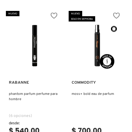
COMMODITY
NUEVO
NUEVO
SOLO EN SEPHORA
DERMALOGICA
DIOR
Ver más
Ver más
DIOR BACKSTAGE
RABANNE
COMMODITY
DOLCE&GABBANA
phantom parfum perfume para
moss+ bold eau de parfum
hombre
DR. DENNIS GROSS SKINCARE
(6 opciones)
desde:
$ 540.00
$ 700.00
DR. JART+