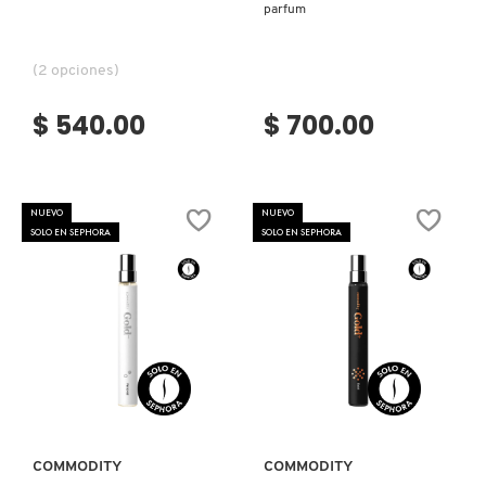
parfum
KYLIE COSMETICS
(2 opciones)
KYLIE JENNER FRAGRANCES
$ 540.00
$ 700.00
L'ORÉAL PROFESSIONNEL
NUEVO
NUEVO
SOLO EN SEPHORA
SOLO EN SEPHORA
LANCÔME
LANEIGE
LAURA MERCIER
Ver más
Ver más
LILASH
COMMODITY
COMMODITY