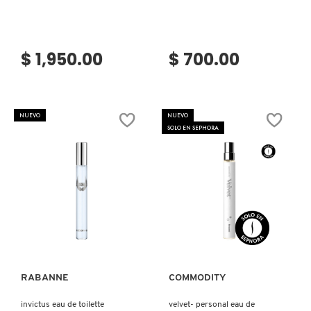
IT COSMETICS
$ 1,950.00
$ 700.00
JEAN PAUL GAULTIER
JULIETTE HAS A GUN
NUEVO
NUEVO
SOLO EN SEPHORA
K18
KAYALI
Ver más
Ver más
KÉRASTASE
RABANNE
COMMODITY
KIEHL’S
invictus eau de toilette
velvet- personal eau de