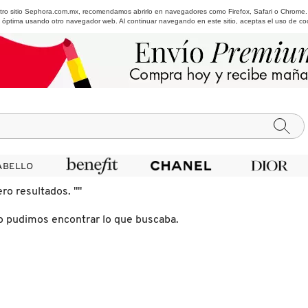
estro sitio Sephora.com.mx, recomendamos abrirlo en navegadores como Firefox, Safari o Chrome
 óptima usando otro navegador web. Al continuar navegando en este sitio, aceptas el uso de co
ABELLO
ABELLO
ero resultados.
""
o pudimos encontrar lo que buscaba.