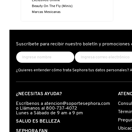
Exclusivos Online
D
AHAL
OJOS
POR NECESIDAD
POR FAMILIA
CABELLO
Beauty On The Fly (Minis)
Marcas Mexicanas
SHAMPOOS &
E
ACONDICIONADORES
ANASTASIA BEVERLY HILLS
LABIOS
TRATAMIENTOS
TENDENCIAS EN FRAGANCIAS
BROCHAS Y ACCESORIOS
F
PRODUCTOS PARA PEINADO &
G
Suscríbete para recibir nuestro boletín y promociones 
ANUA
UÑAS
HIDRATANTES
SETS DE VALOR & PARA
BAÑO Y CUERPO
TRATAMIENTOS
REGALAR
H
ARAMIS
BROCHAS Y APLICADORES
LIMPIADORES Y EXFOLIANTES
MENOS DE $300
HERRAMIENTAS PARA CABELLO
I
¿Quieres entender cómo trata Sephora tus datos personales? 
TAMAÑOS DE VIAJE
J
ARIANA GRANDE
ACCESORIOS
MASCARILLAS
MASCARILLAS
PRODUCTOS DE CABELLO POR
UNISEX
NECESIDAD
¿NECESITAS AYUDA?
ATENC
K
AVEDA
MAQUILLAJE SEPHORA
CUIDADO DE OJOS
Escríbenos a atencion@soportesephora.com
Consul
o Llámanos al 800-737-4072
L
COLLECTION
BODY MIST
Términ
Lunes a Sábado de 9 am a 9 pm
Pregun
BEAUTYBLENDER
SALUD ES BELLEZA
M
PROTECTORES SOLARES
Ubicac
SEPHORA FAN