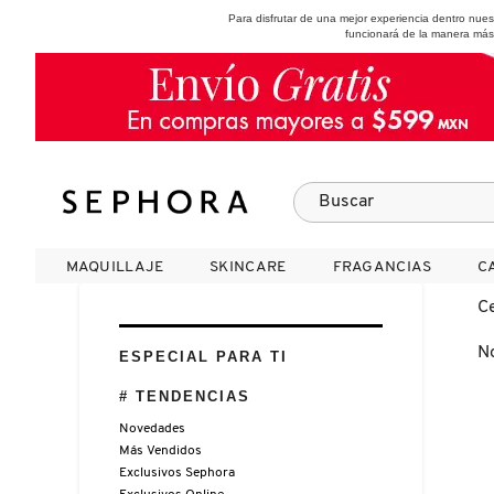
Para disfrutar de una mejor experiencia dentro nu
funcionará de la manera más
SEPHORA COLLECTION
Fragancias
Maquillaje
Skincare
Cabello
Marcas
MAQUILLAJE
MAQUILLAJE
SKINCARE
SKINCARE
FRAGANCIAS
FRAGANCIAS
C
C
VER
VER
VER
VER
VER
VER
C
N
A
ESPECIAL PARA TI
ROSTRO
PRODUCTOS ESPECIALIZADOS
MUJER
SETS DE VALOR & PARA
MAQUILLAJE
ADIDAS
# TENDENCIAS
REGALAR
B
Novedades
MEJILLAS
SKINCARE COREANO
HOMBRE
CUIDADO DE LA PIEL
AESTURA
Más Vendidos
C
TAMAÑOS DE VIAJE
Exclusivos Sephora