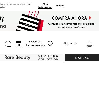
. No podemos garantizar que
Más
.
Acepto
okies.
información
Tiendas &
Mi cuenta
Experiencias
MARCAS