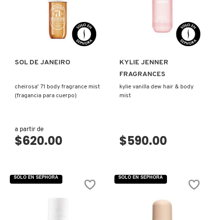
N
BEAUTY OF JOSEON
BRONCEADORES Y
VISTA RÁPIDA
VISTA RÁPIDA
O
AUTOBRONCEADORES
BENEFIT COSMETICS
P
TRATAMIENTOS PARA LABIOS
SOL DE JANEIRO
KYLIE JENNER
Q
FRAGRANCES
BILLIE EILISH
cheirosa' 71 body fragrance mist
kylie vanilla dew hair & body
R
HERRAMIENTAS DE ALTA
(fragancia para cuerpo)
mist
TECNOLOGÍA
BIODANCE
S
a partir de
$620.00
$590.00
T
SETS DE VALOR & PARA
BRIOGEO
REGALAR
U
BUMBLE AND BUMBLE
SOLO EN SEPHORA
SOLO EN SEPHORA
V
TAMAÑOS DE VIAJE
W
BURBERRY
BAÑO Y CUERPO