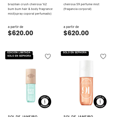
brazilian crush cheirosa ’62
cheirosa 59 perfume mist
bum bum hair & body fragrance
(fragancia corporal)
NUXE
mist(spray coporal perfumado)
a partir de
a partir de
OLAPLEX
$620.00
$620.00
OLLIE
EDICIÓN LIMITADA
SOLO EN SEPHORA
SOLO EN SEPHORA
ONE SIZE
OUAI HAIRCARE
VISTA RÁPIDA
VISTA RÁPIDA
PAI-SHAU
PATCHOLOGY
SOL DE JANEIRO
SOL DE JANEIRO