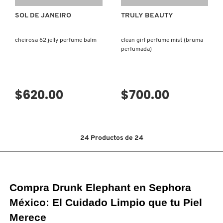
SOL DE JANEIRO
TRULY BEAUTY
REDKEN
cheirosa 62 jelly perfume balm
clean girl perfume mist (bruma
perfumada)
SARELLY
$620.00
$700.00
SEPHORA COLLECTION
SEPHORA FAVORITES
24
Productos de
24
SHARK
Compra Drunk Elephant en Sephora 
SHISEIDO
México: El Cuidado Limpio que tu Piel 
Merece