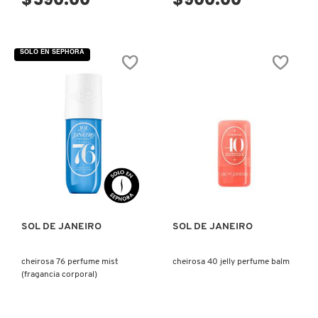
IT COSMETICS
SOLO EN SEPHORA
JEAN PAUL GAULTIER
JULIETTE HAS A GUN
K18
VISTA RÁPIDA
VISTA RÁPIDA
KAYALI
SOL DE JANEIRO
SOL DE JANEIRO
KÉRASTASE
cheirosa 76 perfume mist
cheirosa 40 jelly perfume balm
(fragancia corporal)
KIEHL’S