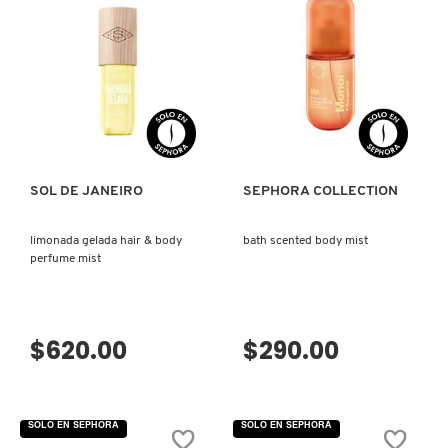
COMMODITY
VISTA RÁPIDA
VISTA RÁPIDA
DERMALOGICA
DIOR
SOL DE JANEIRO
SEPHORA COLLECTION
DIOR BACKSTAGE
limonada gelada hair & body
bath scented body mist
perfume mist
DOLCE&GABBANA
$620.00
$290.00
DR. DENNIS GROSS SKINCARE
SOLO EN SEPHORA
SOLO EN SEPHORA
DR. JART+