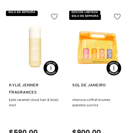
GUERLAIN
SOLO EN SEPHORA
EDICIÓN LIMITADA
SOLO EN SEPHORA
HUDA BEAUTY
HUGO BOSS
ICONIC LONDON
VISTA RÁPIDA
VISTA RÁPIDA
ILIA
KYLIE JENNER
SOL DE JANEIRO
FRAGRANCES
INNISFREE
kylie caramel cloud hair & body
cheirosa coffret brumes
mist
ipanema sunrise
ISDIN
$590.00
$900.00