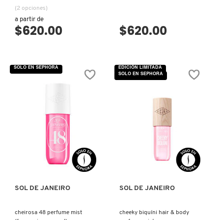
(2 opciones)
LIVING PROOF
a partir de
$620.00
$620.00
MAC COSMETICS
SOLO EN SEPHORA
EDICIÓN LIMITADA
SOLO EN SEPHORA
MAISON LOUIS MARIE
MAKEUP BY MARIO
MARC JACOBS PERFUMES
VISTA RÁPIDA
VISTA RÁPIDA
MEDICUBE
SOL DE JANEIRO
SOL DE JANEIRO
MONTBLANC
cheirosa 48 perfume mist
cheeky biquíni hair & body