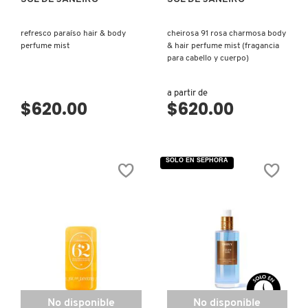
refresco paraíso hair & body
cheirosa 91 rosa charmosa body
PATRICK TA
perfume mist
& hair perfume mist (fragancia
para cabello y cuerpo)
PEACE OUT SKINCARE
a partir de
$620.00
$620.00
PETER THOMAS ROTH
SOLO EN SEPHORA
PHLUR
PRADA
RABANNE
No disponible
No disponible
RARE BEAUTY