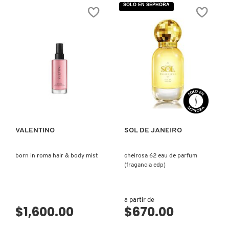
SOLO EN SEPHORA
FRESH
GIORGIO ARMANI
VISTA RÁPIDA
VISTA RÁPIDA
GIVENCHY
VALENTINO
SOL DE JANEIRO
GLOSSIER
born in roma hair & body mist
cheirosa 62 eau de parfum
GLOW RECIPE
(fragancia edp)
GUCCI
a partir de
$1,600.00
$670.00