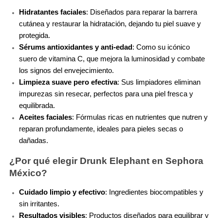
TOM FORD
Hidratantes faciales
: Diseñados para reparar la barrera 
cutánea y restaurar la hidratación, dejando tu piel suave y 
protegida.
TONYMOLY
Sérums antioxidantes y anti-edad
: Como su icónico 
suero de vitamina C, que mejora la luminosidad y combate 
TOO FACED
los signos del envejecimiento.
Limpieza suave pero efectiva
: Sus limpiadores eliminan 
impurezas sin resecar, perfectos para una piel fresca y 
TRULY BEAUTY
equilibrada.
Aceites faciales
: Fórmulas ricas en nutrientes que nutren y 
reparan profundamente, ideales para pieles secas o 
TWEEZERMAN
dañadas.
¿Por qué elegir Drunk Elephant en Sephora 
URBAN DECAY
México?
Cuidado limpio y efectivo
: Ingredientes biocompatibles y 
VALENTINO
sin irritantes.
Resultados visibles
: Productos diseñados para equilibrar y 