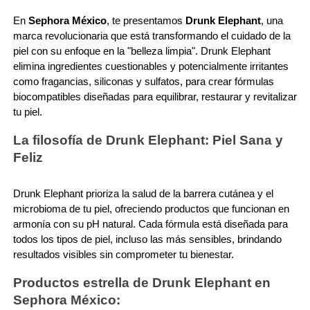
SKIN 1004
En 
Sephora México
, te presentamos 
Drunk Elephant
, una 
marca revolucionaria que está transformando el cuidado de la 
SMASHBOX
piel con su enfoque en la "belleza limpia". Drunk Elephant 
elimina ingredientes cuestionables y potencialmente irritantes 
como fragancias, siliconas y sulfatos, para crear fórmulas 
SOL DE JANEIRO
biocompatibles diseñadas para equilibrar, restaurar y revitalizar 
tu piel.
La filosofía de Drunk Elephant: Piel Sana y 
SUPERGOOP!
Feliz
THE INKEY LIST
Drunk Elephant prioriza la salud de la barrera cutánea y el 
microbioma de tu piel, ofreciendo productos que funcionan en 
armonía con su pH natural. Cada fórmula está diseñada para 
THE ORDINARY
todos los tipos de piel, incluso las más sensibles, brindando 
resultados visibles sin comprometer tu bienestar.
TOCOBO
Productos estrella de Drunk Elephant en 
Sephora México: