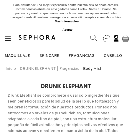
Para disfrutar de una mejor experiencia dentro nuestro sitio Sephora.com.mx,
recomendamos abrirlo en navegadores como Firefox, Safari o Chrome. No
podemos garantizar que funcionará de la manera más óptima usando otro
navegador web. Al continuar navegando en este sitio, aceptas el uso de cookies.
Más información
.
Acepto
MAQUILLAJE
SKINCARE
FRAGANCIAS
CABELLO
SEPHORA COLLECTION
Fragancias
Maquillaje
Skincare
Cabello
Marcas
Inicio
DRUNK ELEPHANT
Fragancias
Body Mist
VER
VER
VER
VER
VER
VER
DRUNK ELEPHANT
A
Drunk Elephant se compromete a usar solo ingredientes que
ROSTRO
PRODUCTOS ESPECIALIZADOS
MUJER
SETS DE VALOR & PARA
MAQUILLAJE
ADIDAS
sean beneficiosos para la salud de la piel o que fortalezcan y
REGALAR
mejoren la formulación de nuestros productos. Por eso nos
B
enfocamos en niveles de pH saludables, formulaciones
MEJILLAS
SKINCARE COREANO
HOMBRE
CUIDADO DE LA PIEL
AESTURA
adaptadas a cada tipo de piel, con una estructura molecular
C
pequeña de fácil asimilación y principios activos efectivos que
TAMAÑOS DE VIAJE
además apoyan y mantienen el manto ácido de la piel. Todos