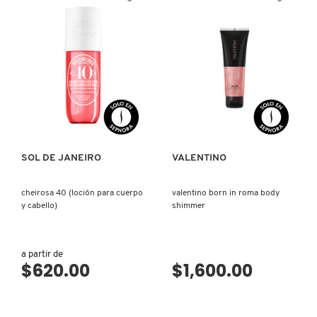
DRUNK ELEPHANT
DYSON
VISTA RÁPIDA
VISTA RÁPIDA
E.L.F. COSMETICS
SOL DE JANEIRO
VALENTINO
E.L.F. SKIN
cheirosa 40 (loción para cuerpo
valentino born in roma body
y cabello)
shimmer
ESTÉE LAUDER
a partir de
$620.00
$1,600.00
FENTY BEAUTY
FENTY SKIN