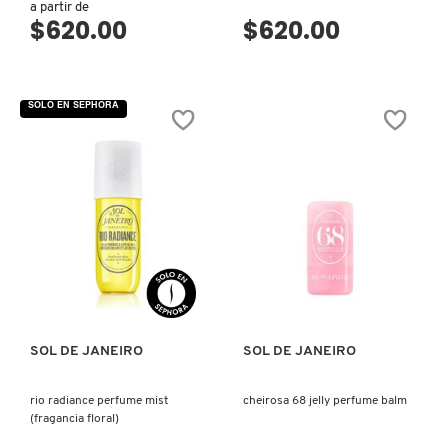
a partir de
KYLIE COSMETICS
$620.00
$620.00
KYLIE JENNER FRAGRANCES
SOLO EN SEPHORA
L'ORÉAL PROFESSIONNEL
LANCÔME
VISTA RÁPIDA
VISTA RÁPIDA
LANEIGE
LAURA MERCIER
SOL DE JANEIRO
SOL DE JANEIRO
rio radiance perfume mist
cheirosa 68 jelly perfume balm
LILASH
(fragancia floral)