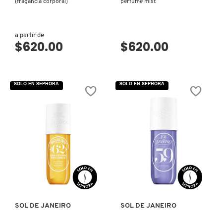
(fragancia corporal)
perfume mist
MOROCCANOIL
a partir de
$620.00
$620.00
MOSCHINO
MURAD
SOLO EN SEPHORA
SOLO EN SEPHORA
NARS
NATASHA DENONA
VISTA RÁPIDA
VISTA RÁPIDA
NEST New York
SOL DE JANEIRO
SOL DE JANEIRO
NUDESTIX