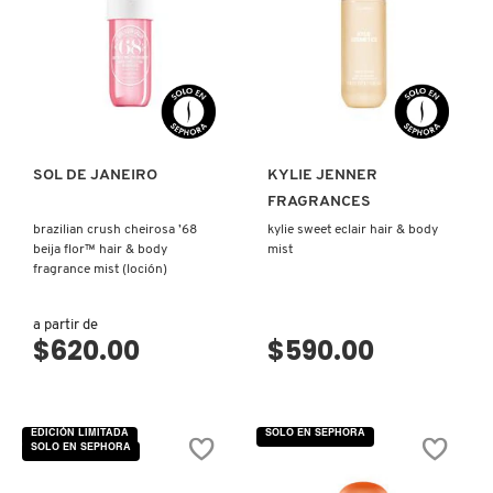
X
CALVIN KLEIN
INGREDIENTES ACTIVOS DE
Y
VISTA RÁPIDA
VISTA RÁPIDA
SKINCARE
CAROLINA HERRERA
Z
#
SOL DE JANEIRO
KYLIE JENNER
CAUDALIE
FRAGRANCES
brazilian crush cheirosa ’68
kylie sweet eclair hair & body
beija flor™ hair & body
mist
CHANEL
fragrance mist (loción)
CHARLOTTE TILBURY
a partir de
$620.00
$590.00
CLARINS
EDICIÓN LIMITADA
SOLO EN SEPHORA
SOLO EN SEPHORA
CLINIQUE