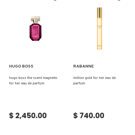
N
BEAUTY OF JOSEON
BRONCEADORES Y
O
AUTOBRONCEADORES
BENEFIT COSMETICS
P
TRATAMIENTOS PARA LABIOS
Ver más
Ver más
Q
BILLIE EILISH
R
HERRAMIENTAS DE ALTA
TECNOLOGÍA
HUGO BOSS
RABANNE
BIODANCE
S
hugo boss the scent magnetic
million gold for her eau de
for her eau de parfum
parfum
T
SETS DE VALOR & PARA
BRIOGEO
REGALAR
U
BUMBLE AND BUMBLE
V
TAMAÑOS DE VIAJE
$ 2,450.00
$ 740.00
W
BURBERRY
BAÑO Y CUERPO