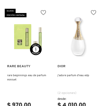
COMMODITY
NUEVO
EDICIÓN LIMITADA
DERMALOGICA
DIOR
Ver más
Ver más
DIOR BACKSTAGE
RARE BEAUTY
DIOR
DOLCE&GABBANA
rare beginnings eau de parfum
j'adore parfum d'eau edp
miniset
DR. DENNIS GROSS SKINCARE
(2 opciones)
desde:
$ 970.00
$ 4,010.00
DR. JART+