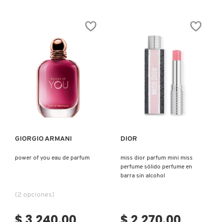
constructor.search.bazaarvoice.read.label
constructor.search.bazaarvoice.read.la
LIMONADA
CHEIROSA
GELADA
40
HAIR
(LOCIÓN
&
PARA
BODY
CUERPO
PERFUME
Y
MIST
CABELLO)
Ver más
Ver más
GIORGIO ARMANI
DIOR
power of you eau de parfum
miss dior parfum mini miss
perfume sólido perfume en
barra sin alcohol
(2 opciones)
$ 3,240.00
$ 2,270.00