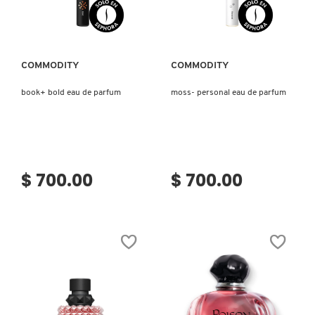
Ver más
Ver más
NUXE
COMMODITY
COMMODITY
OLAPLEX
book+ bold eau de parfum
moss- personal eau de parfum
OLLIE
ONE SIZE
$ 700.00
$ 700.00
OUAI HAIRCARE
PAI-SHAU
PATCHOLOGY