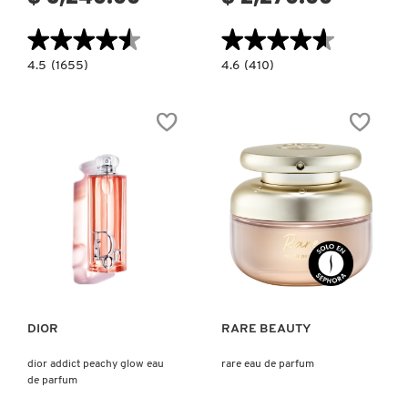
★★★★★
★★★★★
★★★★★
★★★★★
4.5
4.6
4.5
(1655)
4.6
(410)
constructor.search.bazaarvoice.read.label
constructor.search.bazaarvoice.read.la
POWER
MISS
OF
DIOR
YOU
PARFUM
EAU
MINI
DE
MISS
PARFUM
PERFUME
SÓLIDO
PERFUME
EN
BARRA
SIN
ALCOHOL
Ver más
Ver más
DIOR
RARE BEAUTY
dior addict peachy glow eau
rare eau de parfum
de parfum