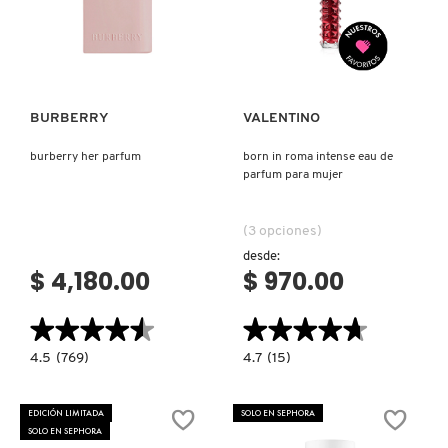
Ver más
Ver más
BURBERRY
VALENTINO
burberry her parfum
born in roma intense eau de
parfum para mujer
(3 opciones)
desde:
$ 4,180.00
$ 970.00
★★★★★
★★★★★
★★★★★
★★★★★
4.5
4.7
4.5
(769)
4.7
(15)
constructor.search.bazaarvoice.read.label
constructor.search.bazaarvoice.read.la
BURBERRY
BORN
HER
IN
PARFUM
ROMA
EDICIÓN LIMITADA
SOLO EN SEPHORA
INTENSE
SOLO EN SEPHORA
EAU
DE