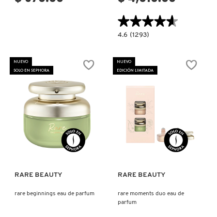
★★★★★
★★★★★
DRUNK ELEPHANT
4.6
4.6
(1293)
constructor.search.bazaarvoice.read.la
J'ADORE
PARFUM
DYSON
D'EAU
NUEVO
NUEVO
EDP
SOLO EN SEPHORA
EDICIÓN LIMITADA
E.L.F. COSMETICS
E.L.F. SKIN
Ver más
Ver más
ESTÉE LAUDER
RARE BEAUTY
RARE BEAUTY
FENTY BEAUTY
rare beginnings eau de parfum
rare moments duo eau de
parfum
FENTY SKIN