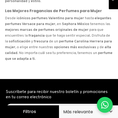
personalidad
y
estilo
.
Las Mejores Fragancias de Perfumes para Mujer
Desde
icónicos perfumes Valentino para mujer
hasta
elegantes
perfumes Versace para mujer
, en
Sephora México
tenemos las
mejores marcas de perfumes originales de mujer
para que
encuentres la
fragancia
que te haga sentir especial. Disfruta de
la
sofisticación
y
frescura
de un
perfume Carolina Herrera para
mujer
, o elige entre nuestras
opciones más exclusivas
y de
alta
calidad
. No importa cuál sea tu preferencia, tenemos un
perfume
que se adapta a ti
.
Suscríbete para recibir nuestro boletín y promociones
en tu correo electrónico
Filtros