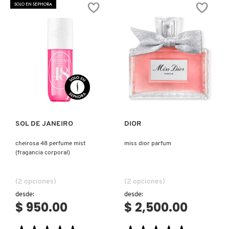
ESSENCE
EAU
SOLO EN SEPHORA
DE
DE
PARFUM
PARFUM
Ver más
Ver más
SOL DE JANEIRO
DIOR
cheirosa 48 perfume mist
miss dior parfum
(fragancia corporal)
(2 opciones)
(2 opciones)
desde:
desde:
$ 950.00
$ 2,500.00