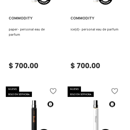
MOROCCANOIL
COMMODITY
COMMODITY
MOSCHINO
paper- personal eau de
ice(d)- personal eau de parfum
parfum
MURAD
$ 700.00
$ 700.00
NARS
NATASHA DENONA
NUEVO
NUEVO
SOLO EN SEPHORA
SOLO EN SEPHORA
NEST New York
NUDESTIX