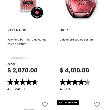
Ver más
Ver más
PATRICK TA
PEACE OUT SKINCARE
VALENTINO
DIOR
valentino born in roma donna
poison girl eau de parfum
eau de parfum
PETER THOMAS ROTH
(3 opciones)
PHLUR
desde:
$ 2,870.00
$ 4,010.00
PRADA
★★★★★
★★★★★
★★★★★
★★★★★
4.6
4.3
4.6
(2402)
4.3
(7)
constructor.search.bazaarvoice.read.label
constructor.search.bazaarvoice.read.la
RABANNE
VALENTINO
POISON
BORN
GIRL
IN
EAU
SOLO EN SEPHORA
ROMA
DE
DONNA
PARFUM
RARE BEAUTY