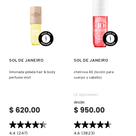
PARFUM
PARA
MUJER
Ver más
Ver más
SOL DE JANEIRO
SOL DE JANEIRO
limonada gelada hair & body
cheirosa 40 (loción para
perfume mist
cuerpo y cabello)
(2 opciones)
desde:
$ 620.00
$ 950.00
★★★★★
★★★★★
★★★★★
★★★★★
4.4
4.6
4.4
(247)
4.6
(3823)