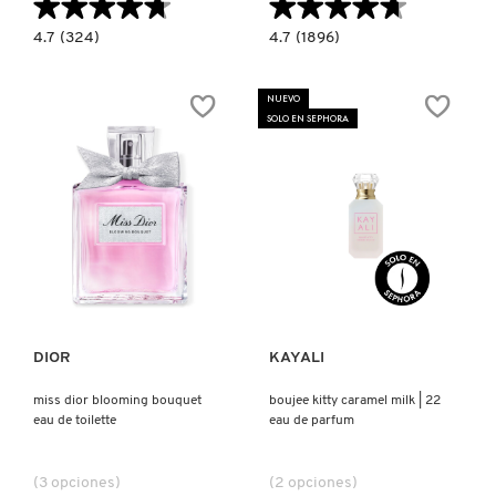
★★★★★
★★★★★
★★★★★
★★★★★
4.7
4.7
4.7
(324)
4.7
(1896)
constructor.search.bazaarvoice.read.label
constructor.search.bazaarvoice.read.la
CHEIROSA
MISS
48
DIOR
PERFUME
PARFUM
NUEVO
MIST
SOLO EN SEPHORA
(FRAGANCIA
CORPORAL)
Ver más
Ver más
DIOR
KAYALI
miss dior blooming bouquet
boujee kitty caramel milk | 22
eau de toilette
eau de parfum
(3 opciones)
(2 opciones)