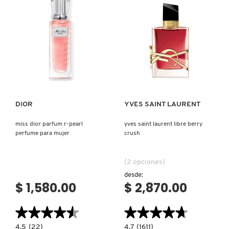
EAU
DE
PARFUM
REDKEN
Ver más
Ver más
SARELLY
SEPHORA COLLECTION
DIOR
YVES SAINT LAURENT
miss dior parfum r-pearl
yves saint laurent libre berry
SEPHORA FAVORITES
perfume para mujer
crush
(2 opciones)
SHARK
desde:
$ 1,580.00
$ 2,870.00
SHISEIDO
★★★★★
★★★★★
★★★★★
★★★★★
4.5
4.7
4.5
(22)
4.7
(1611)