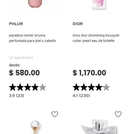
PHLUR
DIOR
paradise nectar bruma
miss dior blomming bouquet
perfumada para piel y cabello
roller-pearl eau de toilette
(2 opciones)
desde:
$ 580.00
$ 1,170.00
★★★★★
★★★★★
★★★★★
★★★★★
3.9
4.1
3.9
(23)
4.1
(230)
constructor.search.bazaarvoice.read.label
constructor.search.bazaarvoice.read.la
PARADISE
MISS
NECTAR
DIOR
BRUMA
BLOMMING
PERFUMADA
BOUQUET
PARA
ROLLER-
PIEL
PEARL
Y
EAU
CABELLO
DE
TOILETTE