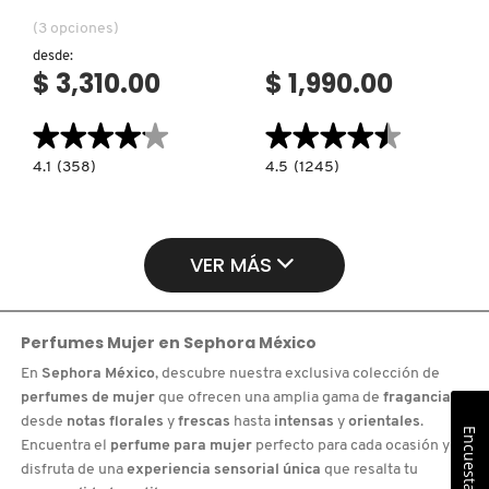
(3 opciones)
desde:
$ 3,310.00
$ 1,990.00
★★★★★
★★★★★
★★★★★
★★★★★
4.1
4.5
4.1
(358)
4.5
(1245)
constructor.search.bazaarvoice.read.label
constructor.search.bazaarvoice.read.la
DIOR
RARE
ADDICT
EAU
PEACHY
DE
GLOW
PARFUM
EAU
VER MÁS
DE
PARFUM
Perfumes Mujer
en
Sephora México
En
Sephora México
, descubre nuestra exclusiva colección de
perfumes de mujer
que ofrecen una amplia gama de
fragancias
,
desde
notas florales
y
frescas
hasta
intensas
y
orientales
.
Encuesta
Encuentra el
perfume para mujer
perfecto para cada ocasión y
disfruta de una
experiencia sensorial única
que resalta tu