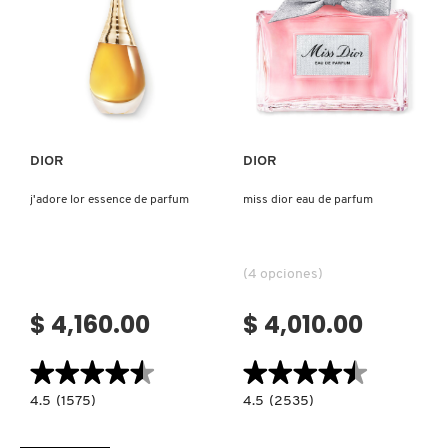
Ver más
Ver más
DIOR
DIOR
j'adore lor essence de parfum
miss dior eau de parfum
(4 opciones)
$ 4,160.00
$ 4,010.00
★★★★★
★★★★★
★★★★★
★★★★★
4.5
4.5
4.5
(1575)
4.5
(2535)
constructor.search.bazaarvoice.read.label
constructor.search.bazaarvoice.read.la
J'ADORE
MISS
LOR
DIOR