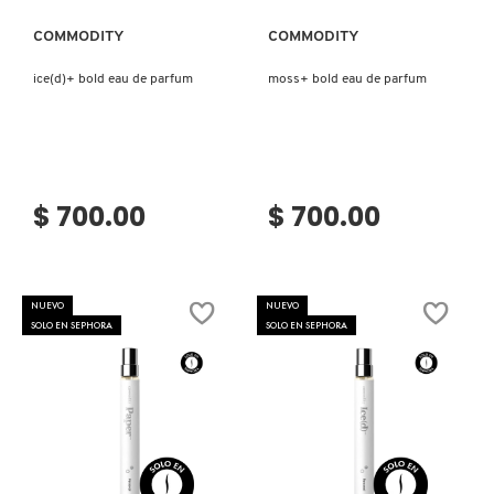
LIVING PROOF
COMMODITY
COMMODITY
ice(d)+ bold eau de parfum
moss+ bold eau de parfum
MAC COSMETICS
MAISON LOUIS MARIE
$ 700.00
$ 700.00
MAKEUP BY MARIO
NUEVO
NUEVO
MARC JACOBS PERFUMES
SOLO EN SEPHORA
SOLO EN SEPHORA
MEDICUBE
MONTBLANC
Ver más
Ver más