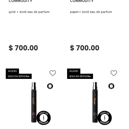
COMMODITY
COMMODITY
KYLIE COSMETICS
gold + bold eau de parfum
paper+ bold eau de parfum
KYLIE JENNER FRAGRANCES
L'ORÉAL PROFESSIONNEL
$ 700.00
$ 700.00
LANCÔME
NUEVO
NUEVO
SOLO EN SEPHORA
SOLO EN SEPHORA
LANEIGE
LAURA MERCIER
Ver más
Ver más
LILASH