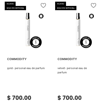
X
NUEVO
NUEVO
SOLO EN SEPHORA
SOLO EN SEPHORA
CALVIN KLEIN
INGREDIENTES ACTIVOS DE
Y
SKINCARE
CAROLINA HERRERA
Z
#
CAUDALIE
Ver más
Ver más
CHANEL
COMMODITY
COMMODITY
gold- personal eau de parfum
velvet- personal eau de
CHARLOTTE TILBURY
parfum
CLARINS
$ 700.00
$ 700.00
CLINIQUE