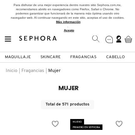
Para disfrutar de una mejor experiencia dentro nuestro sitio Sephora.com.mx,
recomendamos abrirlo en navegadores como Firefox, Safari o Chrome. No
podemos garantizar que funcionará de la manera más óptima usando otro
navegador web. Al continuar navegando en este sitio, aceptas el uso de cookies.
Más información
.
Acepto
MAQUILLAJE
SKINCARE
FRAGANCIAS
CABELLO
SEPHORA COLLECTION
Fragancias
Maquillaje
Skincare
Cabello
Marcas
Inicio
Fragancias
Mujer
VER
VER
VER
VER
VER
VER
MUJER
A
ROSTRO
PRODUCTOS ESPECIALIZADOS
MUJER
SETS DE VALOR & PARA
MAQUILLAJE
ADIDAS
Total de
571
productos
REGALAR
B
MEJILLAS
SKINCARE COREANO
HOMBRE
CUIDADO DE LA PIEL
AESTURA
NUEVO
C
PRIMERO EN SEPHORA
TAMAÑOS DE VIAJE