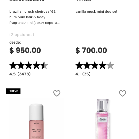
brazilian crush cheirosa ’62
vanilla musk mini duo set
bum bum hair & body
fragrance mist(spray coporal
perfumado)
(2 opciones)
desde:
$ 950.00
$ 700.00
★★★★★
★★★★★
★★★★★
★★★★★
4.5
4.1
4.5
(3478)
4.1
(35)
constructor.search.bazaarvoice.read.label
constructor.search.bazaarvoice.read.la
BRAZILIAN
VANILLA
CRUSH
MUSK
CHEIROSA
MINI
NUEVO
’62
DUO
BUM
SET
BUM
HAIR
&
BODY
FRAGRANCE
MIST(SPRAY
COPORAL
PERFUMADO)
Ver más
Ver más