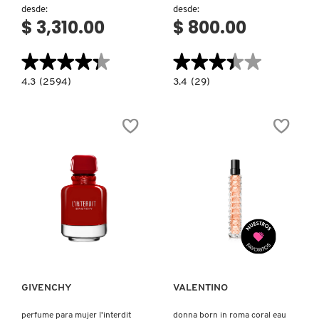
desde:
desde:
$ 3,310.00
$ 800.00
★★★★★
★★★★★
★★★★★
★★★★★
4.3
3.4
4.3
(2594)
3.4
(29)
constructor.search.bazaarvoice.read.label
constructor.search.bazaarvoice.read.la
MISS
BOUJEE
DIOR
KITTY
BLOOMING
CARAMEL
BOUQUET
MILK
EAU
|
DE
22
TOILETTE
EAU
DE
PARFUM
Ver más
Ver más
GIVENCHY
VALENTINO
perfume para mujer l'interdit
donna born in roma coral eau