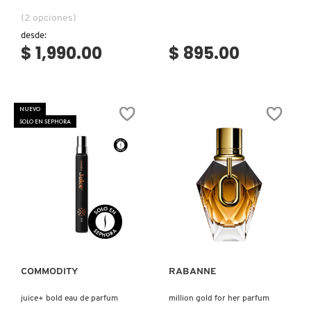
(2 opciones)
desde:
FRESH
$ 1,990.00
$ 895.00
GIORGIO ARMANI
NUEVO
SOLO EN SEPHORA
GIVENCHY
GLOSSIER
Ver más
Ver más
GLOW RECIPE
GUCCI
COMMODITY
RABANNE
juice+ bold eau de parfum
million gold for her parfum