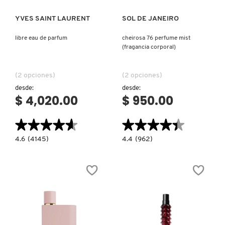
YVES SAINT LAURENT
SOL DE JANEIRO
libre eau de parfum
cheirosa 76 perfume mist
(fragancia corporal)
(2 opciones)
(2 opciones)
desde:
desde:
$ 4,020.00
$ 950.00
★★★★★
★★★★★
★★★★★
★★★★★
4.6
4.4
4.6
(4145)
4.4
(962)
constructor.search.bazaarvoice.read.label
constructor.search.bazaarvoice.read.la
LIBRE
CHEIROSA
EAU
76
DE
PERFUME
PARFUM
MIST
(FRAGANCIA
CORPORAL)