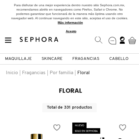
Para disfrutar de una mejor experiencia dentro nuestro sitio Sephora.com.mx,
recomendamos abrirlo en navegadores como Firefox, Safari o Chrome. No
podemos garantizar que funcionará de la manera más óptima usando otro
navegador web. Al continuar navegando en este sitio, aceptas el uso de cookies.
Más información
.
Acepto
MAQUILLAJE
SKINCARE
FRAGANCIAS
CABELLO
SEPHORA COLLECTION
Fragancias
Maquillaje
Skincare
Cabello
Marcas
Inicio
Fragancias
Por familia
Floral
VER
VER
VER
VER
VER
VER
FLORAL
A
ROSTRO
PRODUCTOS ESPECIALIZADOS
MUJER
SETS DE VALOR & PARA
MAQUILLAJE
ADIDAS
Total de
331
productos
REGALAR
B
MEJILLAS
SKINCARE COREANO
HOMBRE
CUIDADO DE LA PIEL
AESTURA
NUEVO
C
SOLO EN SEPHORA
TAMAÑOS DE VIAJE