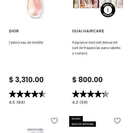
KYLIE COSMETICS
Ver más
Ver más
KYLIE JENNER FRAGRANCES
DIOR
OUAI HAIRCARE
j'adore eau de toilette
fragrance mist edt deluxe kit
L'ORÉAL PROFESSIONNEL
(set de fragancias para cabello
y cuerpo)
LANCÔME
$ 3,310.00
$ 800.00
LANEIGE
★★★★★
★★★★★
★★★★★
★★★★★
4.5
4.3
4.5
(84)
4.3
(59)
LAURA MERCIER
constructor.search.bazaarvoice.read.label
constructor.search.bazaarvoice.read.la
J'ADORE
FRAGRANCE
EAU
MIST
DE
EDT
NUEVO
TOILETTE
DELUXE
LILASH
SOLO EN SEPHORA
KIT
(SET
DE