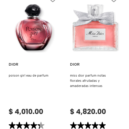
PARFUM
VERSACE
MINI
MISS
PERFUME
SÓLIDO
-
PERFUME
YVES SAINT LAURENT
EN
BARRA
SIN
Ver más
Ver más
ALCOHOL
DIOR
DIOR
poison girl eau de parfum
miss dior parfum notas
florales afrutadas y
amaderadas intensas
$ 4,010.00
$ 4,820.00
★★★★★
★★★★★
★★★★★
★★★★★