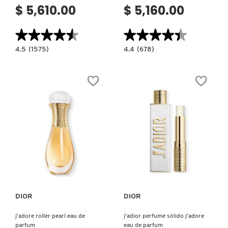
$ 5,610.00
$ 5,160.00
★★★★★
★★★★★
★★★★★
★★★★★
4.5
4.4
4.5
(1575)
4.4
(678)
constructor.search.bazaarvoice.read.label
constructor.search.bazaarvoice.read.la
J'ADORE
DIOR
L'OR
HOMME
PERFUME
PARFUM
PARA
MUJER
DIOR
Ver más
Ver más
DIOR
DIOR
j'adore roller pearl eau de
j’adior perfume sólido j’adore
parfum
eau de parfum