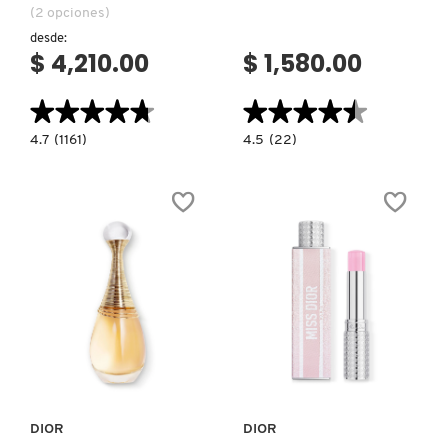
(2 opciones)
desde:
$ 4,210.00
$ 1,580.00
PATRICK TA
★★★★★
★★★★★
★★★★★
★★★★★
PEACE OUT SKINCARE
4.7
4.5
4.7
(1161)
4.5
(22)
constructor.search.bazaarvoice.read.label
constructor.search.bazaarvoice.read.la
J'ADORE
MISS
INTENSE
DIOR
PETER THOMAS ROTH
PERFUME
PARFUM
R-
PEARL
PERFUME
PARA
PHLUR
MUJER
PRADA
Ver más
Ver más
RABANNE
DIOR
DIOR
RARE BEAUTY