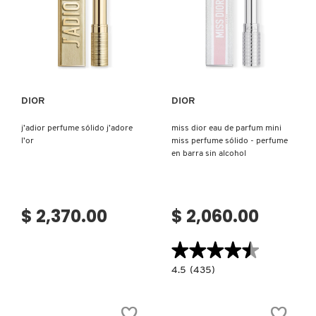
SIN
TOM FORD
ALCOHOL
Ver más
Ver más
TONYMOLY
DIOR
DIOR
TOO FACED
j’adior perfume sólido j’adore
miss dior eau de parfum mini
l’or
miss perfume sólido - perfume
TRULY BEAUTY
en barra sin alcohol
TWEEZERMAN
$ 2,370.00
$ 2,060.00
URBAN DECAY
★★★★★
★★★★★
4.5
4.5
(435)
constructor.search.bazaarvoice.read.la
VALENTINO
MISS
DIOR
EAU
DE