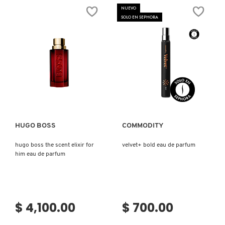
X
NUEVO
SOLO EN SEPHORA
CALVIN KLEIN
INGREDIENTES ACTIVOS DE
Y
SKINCARE
CAROLINA HERRERA
Z
#
CAUDALIE
Ver más
Ver más
CHANEL
HUGO BOSS
COMMODITY
hugo boss the scent elixir for
velvet+ bold eau de parfum
CHARLOTTE TILBURY
him eau de parfum
CLARINS
$ 4,100.00
$ 700.00
CLINIQUE