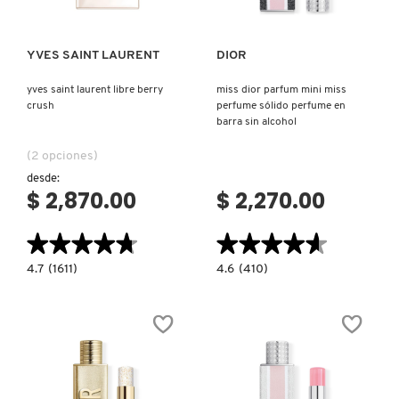
SKIN 1004
YVES SAINT LAURENT
DIOR
SMASHBOX
yves saint laurent libre berry
miss dior parfum mini miss
crush
perfume sólido perfume en
SOL DE JANEIRO
barra sin alcohol
(2 opciones)
desde:
SUPERGOOP!
$ 2,870.00
$ 2,270.00
THE INKEY LIST
★★★★★
★★★★★
★★★★★
★★★★★
4.7
4.6
4.7
(1611)
4.6
(410)
constructor.search.bazaarvoice.read.label
constructor.search.bazaarvoice.read.la
YVES
MISS
THE ORDINARY
SAINT
DIOR
LAURENT
PARFUM
LIBRE
MINI
BERRY
MISS
CRUSH
PERFUME
TOCOBO
SÓLIDO
PERFUME
EN
BARRA