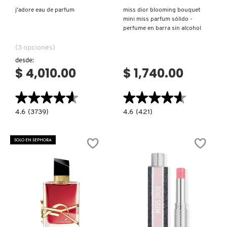
j'adore eau de parfum
miss dior blooming bouquet
mini miss parfum sólido -
perfume en barra sin alcohol
REDKEN
(3 opciones)
desde:
SARELLY
$ 4,010.00
$ 1,740.00
★★★★★
★★★★★
★★★★★
★★★★★
SEPHORA COLLECTION
4.6
4.6
4.6
(3739)
4.6
(421)
constructor.search.bazaarvoice.read.label
constructor.search.bazaarvoice.read.la
J'ADORE
MISS
EAU
DIOR
SEPHORA FAVORITES
DE
BLOOMING
SOLO EN SEPHORA
PARFUM
BOUQUET
MINI
MISS
PARFUM
SHARK
SÓLIDO
-
PERFUME
EN
BARRA
SHISEIDO
SIN
ALCOHOL
Ver más
Ver más