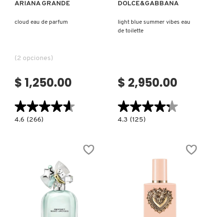
ARIANA GRANDE
DOLCE&GABBANA
cloud eau de parfum
light blue summer vibes eau
de toilette
(2 opciones)
$ 1,250.00
$ 2,950.00
★★★★★
★★★★★
★★★★★
★★★★★
4.6
4.3
4.6
(266)
4.3
(125)
constructor.search.bazaarvoice.read.label
constructor.search.bazaarvoice.read.la
CLOUD
LIGHT
EAU
BLUE
DE
SUMMER
PARFUM
VIBES
EAU
DE
TOILETTE