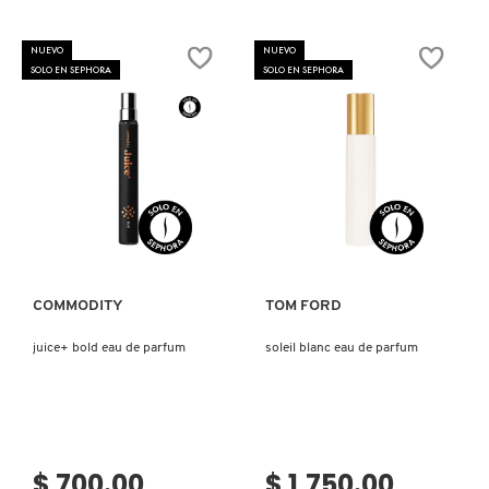
COMMODITY
NUEVO
NUEVO
SOLO EN SEPHORA
SOLO EN SEPHORA
DERMALOGICA
DIOR
Ver más
Ver más
DIOR BACKSTAGE
COMMODITY
TOM FORD
DOLCE&GABBANA
juice+ bold eau de parfum
soleil blanc eau de parfum
DR. DENNIS GROSS SKINCARE
$ 700.00
$ 1,750.00
DR. JART+