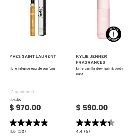
Ver más
Ver más
YVES SAINT LAURENT
KYLIE JENNER
FRAGRANCES
libre intense eau de parfum
kylie vanilla dew hair & body
mist
(2 opciones)
desde:
$ 970.00
$ 590.00
★★★★★
★★★★★
★★★★★
★★★★★
4.8
4.4
4.8
(30)
4.4
(5)
constructor.search.bazaarvoice.read.label
constructor.search.bazaarvoice.read.la
LIBRE
KYLIE