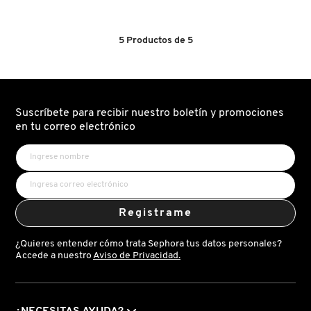
5
de
5
DRUNK ELEPHANT
estrellas.
5
Productos de
5
Leer
reseñas
de
NO.13
DYSON
NOUVELLE
VAGUE
EAU
DE
Suscríbete para recibir nuestro boletín y promociones
PARFUM
en tu correo electrónico
E.L.F. COSMETICS
TRAVEL
SPRAY
E.L.F. SKIN
Registrame
ESTÉE LAUDER
¿Quieres entender cómo trata Sephora tus datos personales?
Accede a nuestro
Aviso de Privacidad.
FENTY BEAUTY
FENTY SKIN