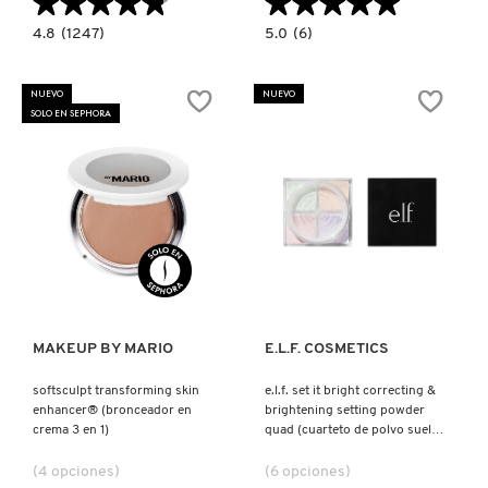
★★★★★
★★★★★
★★★★★
★★★★★
4.8
5.0
4.8
(1247)
5.0
(6)
constructor.search.bazaarvoice.read.label
constructor.search.bazaarvoice.read.la
BLUSH
E.L.F.
RUSH
SOFT
LIQUID
GLAM
NUEVO
NUEVO
BLUSH
CREAM
SOLO EN SEPHORA
(RUBOR
BLUSH
LÍQUIDO)
(BARRA
DE
RUBOR
CREMOSA)
Ver más
Ver más
MAKEUP BY MARIO
E.L.F. COSMETICS
softsculpt transforming skin
e.l.f. set it bright correcting &
enhancer® (bronceador en
brightening setting powder
crema 3 en 1)
quad (cuarteto de polvo suelto
para rostro)
(4 opciones)
(6 opciones)