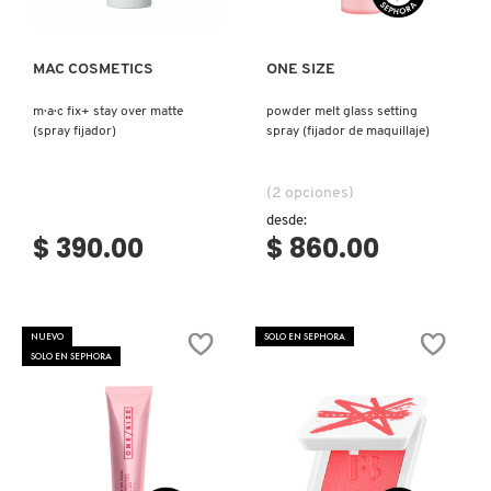
MOROCCANOIL
MAC COSMETICS
ONE SIZE
MOSCHINO
m·a·c fix+ stay over matte
powder melt glass setting
(spray fijador)
spray (fijador de maquillaje)
MURAD
(2 opciones)
desde:
$ 390.00
$ 860.00
NARS
NATASHA DENONA
NUEVO
SOLO EN SEPHORA
SOLO EN SEPHORA
NEST New York
NUDESTIX