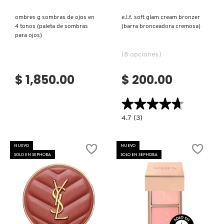
ombres g sombras de ojos en
e.l.f. soft glam cream bronzer
4 tonos (paleta de sombras
(barra bronceadora cremosa)
para ojos)
(8 opciones)
$ 1,850.00
$ 200.00
★★★★★
★★★★★
4.7
4.7
(3)
constructor.search.bazaarvoice.read.la
E.L.F.
SOFT
GLAM
NUEVO
NUEVO
CREAM
SOLO EN SEPHORA
SOLO EN SEPHORA
BRONZER
(BARRA
BRONCEADORA
CREMOSA)
Ver más
Ver más