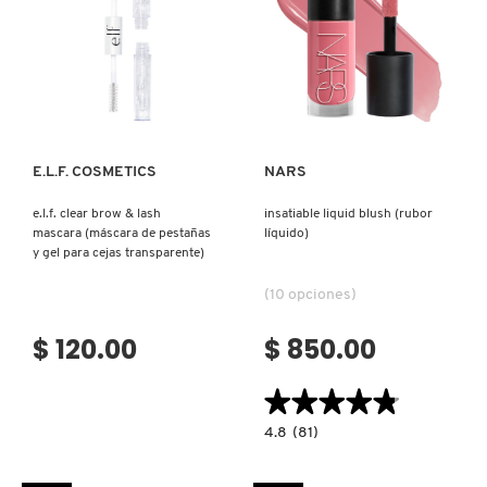
Ver más
Ver más
E.L.F. COSMETICS
NARS
e.l.f. clear brow & lash
insatiable liquid blush (rubor
mascara (máscara de pestañas
líquido)
y gel para cejas transparente)
(10 opciones)
$ 120.00
$ 850.00
★★★★★
★★★★★
4.8
4.8
(81)
constructor.search.bazaarvoice.read.la
INSATIABLE
LIQUID
BLUSH