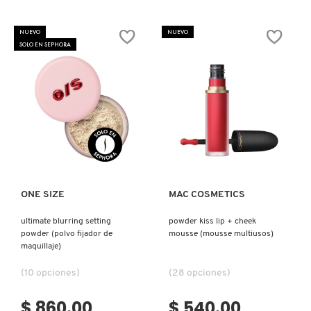
COMMODITY
NUEVO
NUEVO
SOLO EN SEPHORA
DERMALOGICA
DIOR
Ver más
Ver más
DIOR BACKSTAGE
ONE SIZE
MAC COSMETICS
DOLCE&GABBANA
ultimate blurring setting
powder kiss lip + cheek
powder (polvo fijador de
mousse (mousse multiusos)
maquillaje)
DR. DENNIS GROSS SKINCARE
(10 opciones)
(28 opciones)
$ 860.00
$ 540.00
DR. JART+