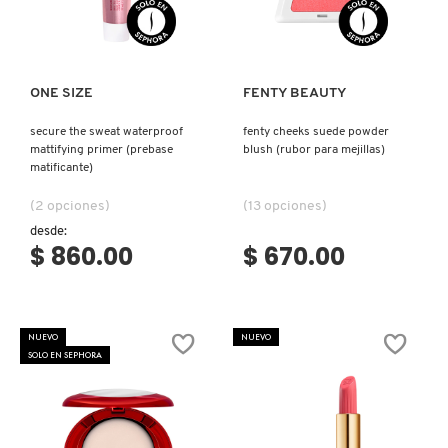
Ver más
Ver más
NUXE
ONE SIZE
FENTY BEAUTY
OLAPLEX
secure the sweat waterproof
fenty cheeks suede powder
mattifying primer (prebase
blush (rubor para mejillas)
matificante)
OLLIE
(2 opciones)
(13 opciones)
desde:
ONE SIZE
$ 860.00
$ 670.00
OUAI HAIRCARE
NUEVO
NUEVO
SOLO EN SEPHORA
PAI-SHAU
PATCHOLOGY