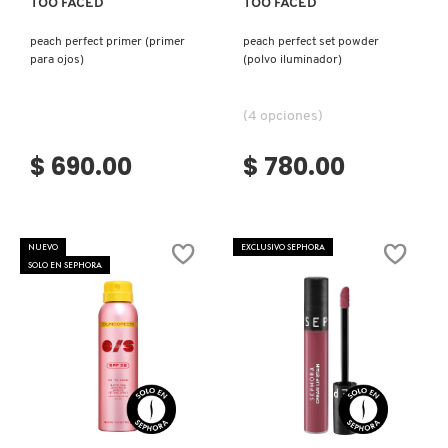
TOO FACED
TOO FACED
KYLIE COSMETICS
peach perfect primer (primer
peach perfect set powder
para ojos)
(polvo iluminador)
KYLIE JENNER FRAGRANCES
(4 opciones)
L'ORÉAL PROFESSIONNEL
$ 690.00
$ 780.00
LANCÔME
NUEVO
EXCLUSIVO SEPHORA
SOLO EN SEPHORA
LANEIGE
LAURA MERCIER
Ver más
Ver más
LILASH