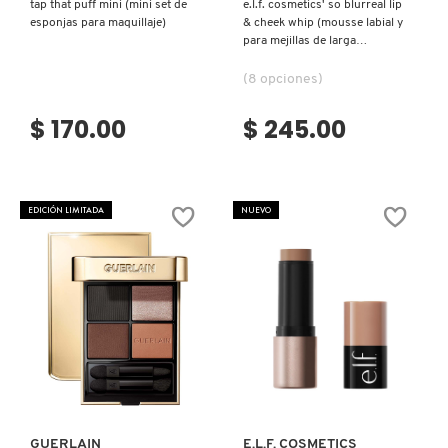
tap that puff mini (mini set de
e.l.f. cosmetics' so blurreal lip
esponjas para maquillaje)
& cheek whip (mousse labial y
para mejillas de larga
duración)
(8 opciones)
$ 170.00
$ 245.00
EDICIÓN LIMITADA
NUEVO
Ver más
Ver más
GUERLAIN
E.L.F. COSMETICS