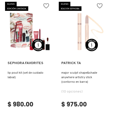
X
NUEVO
NUEVO
EDICIÓN LIMITADA
SOLO EN SEPHORA
CALVIN KLEIN
INGREDIENTES ACTIVOS DE
Y
SKINCARE
CAROLINA HERRERA
Z
#
CAUDALIE
Ver más
Ver más
CHANEL
SEPHORA FAVORITES
PATRICK TA
lip pout kit (set de cuidado
major sculpt shape&shade
CHARLOTTE TILBURY
labial)
anywhere artistry stick
(contorno en barra)
CLARINS
(10 opciones)
$ 980.00
$ 975.00
CLINIQUE