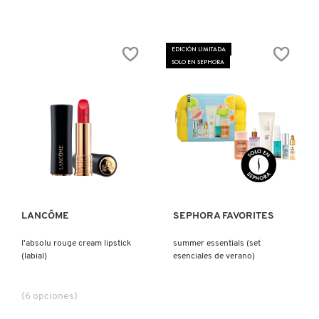
EDICIÓN LIMITADA
SOLO EN SEPHORA
Ver más
Ver más
LANCÔME
SEPHORA FAVORITES
l'absolu rouge cream lipstick
summer essentials (set
(labial)
esenciales de verano)
(6 opciones)