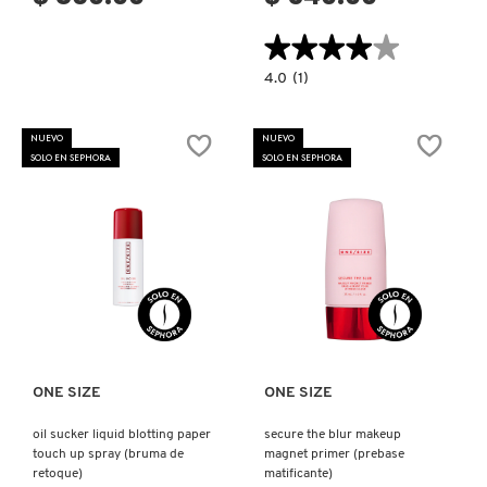
★★★★★
★★★★★
DRUNK ELEPHANT
4.0
4.0
(1)
constructor.search.bazaarvoice.read.la
POWDER
KISS
DYSON
LIP
NUEVO
NUEVO
+
SOLO EN SEPHORA
SOLO EN SEPHORA
CHEEK
MOUSSE
(MOUSSE
E.L.F. COSMETICS
MULTIUSOS)
E.L.F. SKIN
Ver más
Ver más
ESTÉE LAUDER
ONE SIZE
ONE SIZE
FENTY BEAUTY
oil sucker liquid blotting paper
secure the blur makeup
touch up spray (bruma de
magnet primer (prebase
retoque)
matificante)
FENTY SKIN