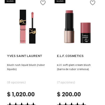
NUEVO
NUEVO
(RUBOR
LÍQUIDO)
Ver más
Ver más
YVES SAINT LAURENT
E.L.F. COSMETICS
blush rush liquid blush (rubor
e.l.f. soft glam cream blush
líquido)
(barra de rubor cremosa)
(8 opciones)
(7 opciones)
$ 1,020.00
$ 200.00