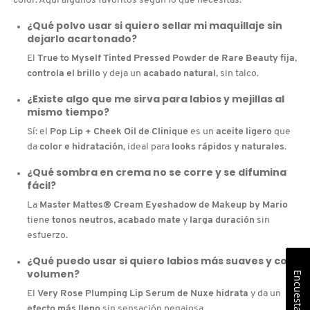
color. Aquí algunos favoritos según lo que necesitas.
¿Qué polvo usar si quiero sellar mi maquillaje sin
dejarlo acartonado?
El
True to Myself Tinted Pressed Powder de Rare Beauty
fija
,
controla el brillo
y deja un
acabado natural
, sin talco.
¿Existe algo que me sirva para labios y mejillas al
mismo tiempo?
Sí: el
Pop Lip + Cheek Oil de Clinique
es un
aceite ligero
que
da
color e hidratación
, ideal para
looks rápidos y naturales
.
¿Qué sombra en crema no se corre y se difumina
fácil?
La
Master Mattes® Cream Eyeshadow de Makeup by Mario
tiene
tonos neutros
,
acabado mate
y
larga duración
sin
esfuerzo.
¿Qué puedo usar si quiero labios más suaves y con
volumen?
Encuesta
El
Very Rose Plumping Lip Serum de Nuxe
hidrata
y da un
efecto más lleno
sin sensación pegajosa.