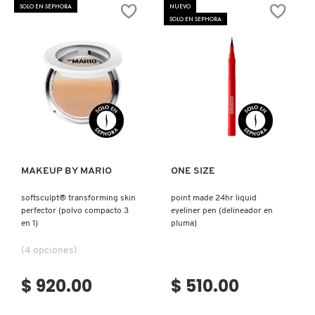
SOLO EN SEPHORA
NUEVO
VERSACE
SOLO EN SEPHORA
YVES SAINT LAURENT
Ver más
Ver más
MAKEUP BY MARIO
ONE SIZE
softsculpt® transforming skin
point made 24hr liquid
perfector (polvo compacto 3
eyeliner pen (delineador en
en 1)
pluma)
(4 opciones)
$ 920.00
$ 510.00