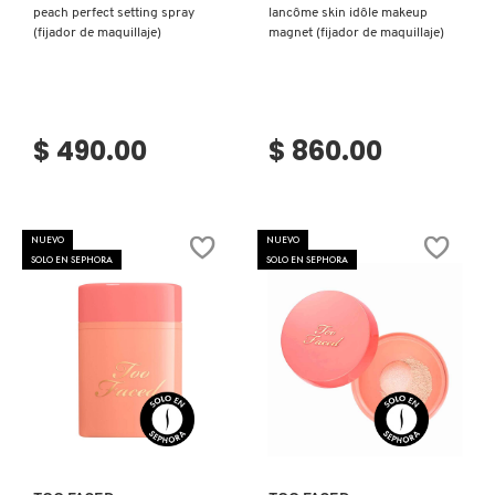
IT COSMETICS
peach perfect setting spray
lancôme skin idôle makeup
(fijador de maquillaje)
magnet (fijador de maquillaje)
JEAN PAUL GAULTIER
$ 490.00
$ 860.00
JULIETTE HAS A GUN
K18
NUEVO
NUEVO
SOLO EN SEPHORA
SOLO EN SEPHORA
KAYALI
KÉRASTASE
Ver más
Ver más
KIEHL’S