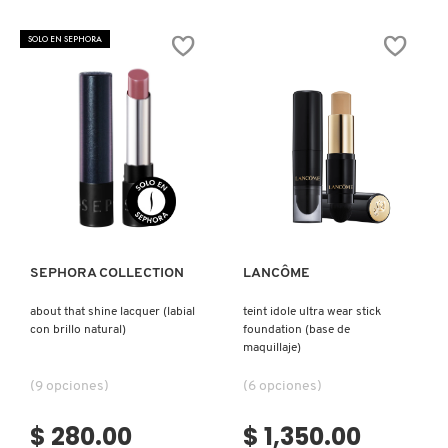
SOLO EN SEPHORA
Ver más
Ver más
SEPHORA COLLECTION
LANCÔME
about that shine lacquer (labial
teint idole ultra wear stick
con brillo natural)
foundation (base de
maquillaje)
(9 opciones)
(6 opciones)
$ 280.00
$ 1,350.00