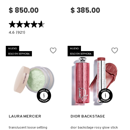
$ 850.00
$ 385.00
★★★★★
★★★★★
4.6
4.6
(921)
constructor.search.bazaarvoice.read.label
SOFTSCULPT
TRANSFORMING
SKIN
NUEVO
NUEVO
ENHANCER®
SOLO EN SEPHORA
SOLO EN SEPHORA
(BRONCEADOR
EN
CREMA
3
EN
1)
Ver más
Ver más
LAURA MERCIER
DIOR BACKSTAGE
translucent loose setting
dior backstage rosy glow stick