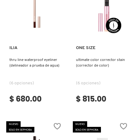
REDKEN
Ver más
Ver más
SARELLY
ILIA
ONE SIZE
thru line waterproof eyeliner
ultimate color corrector stain
SEPHORA COLLECTION
(delineador a prueba de agua)
(corrector de color)
SEPHORA FAVORITES
(6 opciones)
(6 opciones)
$ 680.00
$ 815.00
SHARK
SHISEIDO
NUEVO
NUEVO
SOLO EN SEPHORA
SOLO EN SEPHORA