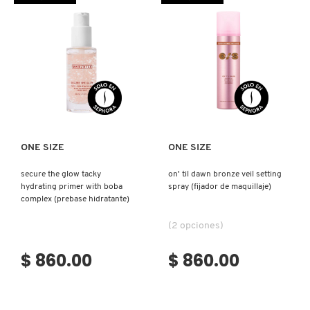
TOM FORD
TONYMOLY
Ver más
Ver más
TOO FACED
TRULY BEAUTY
ONE SIZE
ONE SIZE
secure the glow tacky
on' til dawn bronze veil setting
hydrating primer with boba
spray (fijador de maquillaje)
TWEEZERMAN
complex (prebase hidratante)
(2 opciones)
URBAN DECAY
$ 860.00
$ 860.00
VALENTINO