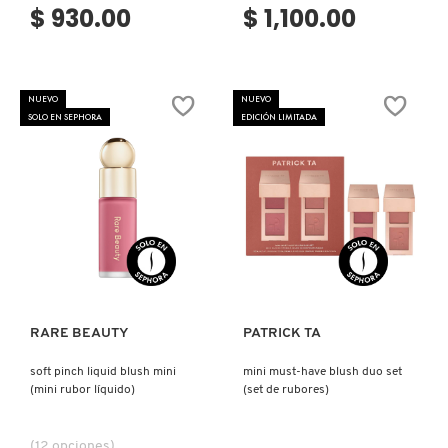
$ 930.00
$ 1,100.00
NUEVO
NUEVO
SOLO EN SEPHORA
EDICIÓN LIMITADA
Ver más
Ver más
RARE BEAUTY
PATRICK TA
soft pinch liquid blush mini
mini must-have blush duo set
(mini rubor líquido)
(set de rubores)
(12 opciones)