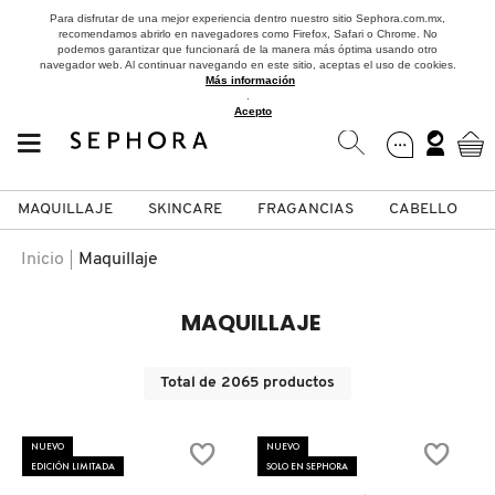
Para disfrutar de una mejor experiencia dentro nuestro sitio Sephora.com.mx,
recomendamos abrirlo en navegadores como Firefox, Safari o Chrome. No
podemos garantizar que funcionará de la manera más óptima usando otro
navegador web. Al continuar navegando en este sitio, aceptas el uso de cookies.
Más información
.
Acepto
MAQUILLAJE
SKINCARE
FRAGANCIAS
CABELLO
SEPHORA COLLECTION
Fragancias
Maquillaje
Skincare
Cabello
Marcas
Inicio
Maquillaje
VER
VER
VER
VER
VER
VER
MAQUILLAJE
A
ROSTRO
PRODUCTOS ESPECIALIZADOS
MUJER
SETS DE VALOR & PARA
MAQUILLAJE
ADIDAS
Total de
2065
productos
REGALAR
B
MEJILLAS
SKINCARE COREANO
HOMBRE
CUIDADO DE LA PIEL
AESTURA
NUEVO
NUEVO
C
EDICIÓN LIMITADA
SOLO EN SEPHORA
TAMAÑOS DE VIAJE