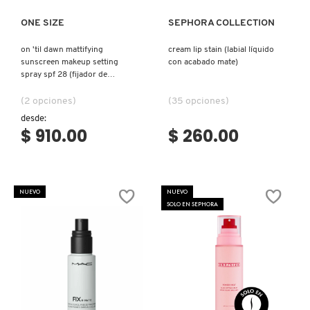
LIVING PROOF
ONE SIZE
SEPHORA COLLECTION
on 'til dawn mattifying
cream lip stain (labial líquido
sunscreen makeup setting
con acabado mate)
MAC COSMETICS
spray spf 28 (fijador de
maquillaje con protección
solar)
(2 opciones)
(35 opciones)
MAISON LOUIS MARIE
desde:
$ 910.00
$ 260.00
MAKEUP BY MARIO
NUEVO
NUEVO
MARC JACOBS PERFUMES
SOLO EN SEPHORA
MEDICUBE
MONTBLANC
Ver más
Ver más