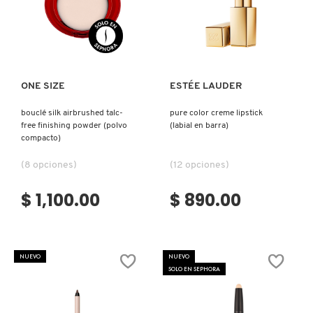
Ver más
Ver más
PATRICK TA
PEACE OUT SKINCARE
ONE SIZE
ESTÉE LAUDER
bouclé silk airbrushed talc-
pure color creme lipstick
free finishing powder (polvo
(labial en barra)
PETER THOMAS ROTH
compacto)
(8 opciones)
(12 opciones)
PHLUR
$ 1,100.00
$ 890.00
PRADA
NUEVO
NUEVO
RABANNE
SOLO EN SEPHORA
RARE BEAUTY