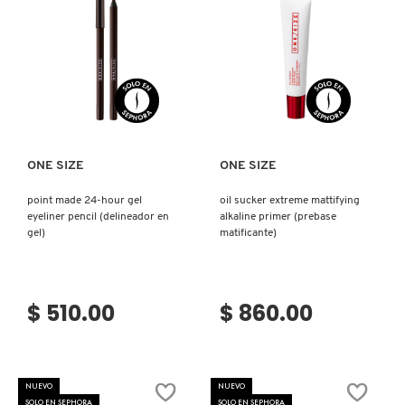
SKIN 1004
SMASHBOX
Ver más
Ver más
SOL DE JANEIRO
ONE SIZE
ONE SIZE
SUPERGOOP!
point made 24-hour gel
oil sucker extreme mattifying
eyeliner pencil (delineador en
alkaline primer (prebase
gel)
matificante)
THE INKEY LIST
THE ORDINARY
$ 510.00
$ 860.00
TOCOBO
NUEVO
NUEVO
SOLO EN SEPHORA
SOLO EN SEPHORA