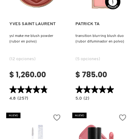
YVES SAINT LAURENT
PATRICK TA
ysl make me blush powder
transition blurring blush duo
(rubor en polvo)
(rubor difuminador en polvo)
(12 opciones)
(5 opciones)
$ 1,260.00
$ 785.00
★★★★★
★★★★★
★★★★★
★★★★★
4.8
5.0
4.8
(257)
5.0
(2)
constructor.search.bazaarvoice.read.label
constructor.search.bazaarvoice.read.la
YSL
TRANSITION
MAKE
BLURRING
ME
BLUSH
NUEVO
NUEVO
BLUSH
DUO
POWDER
(RUBOR
(RUBOR
DIFUMINADOR
EN
EN
POLVO)
POLVO)