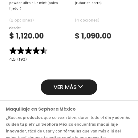
powder ultra blur mint (polvo
(rubor en barra)
fijador)
(2 opciones)
(4 opciones)
desde:
$ 1,120.00
$ 1,090.00
★★★★★
★★★★★
4.5
4.5
(193)
constructor.search.bazaarvoice.read.label
TRANSLUCENT
LOOSE
SETTING
POWDER
ULTRA
VER MÁS
BLUR
MINT
(POLVO
FIJADOR)
Maquillaje
en
Sephora México
¿Buscas
productos
que se vean bien, duren todo el día y además
cuiden tu piel
? En
Sephora México
encuentras
maquillaje
innovador
, fácil de usar y con
fórmulas
que van más allá del