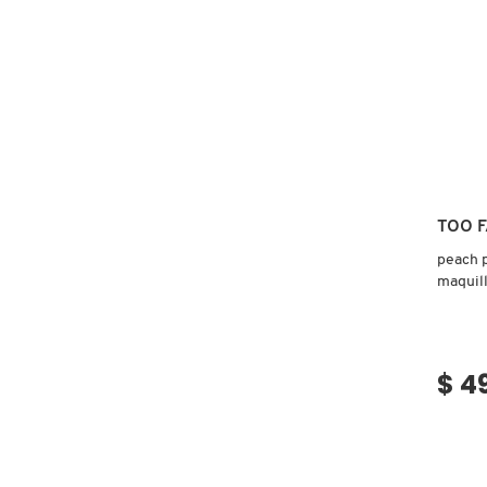
FRESH
GIORGIO ARMANI
GIVENCHY
TOO 
peach p
GLOSSIER
maquill
GLOW RECIPE
$ 4
GUCCI