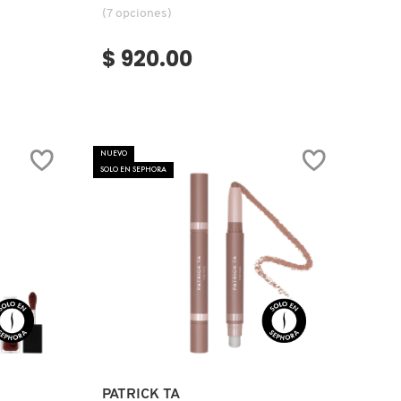
(7 opciones)
$ 920.00
NUEVO
SOLO EN SEPHORA
Ver más
PATRICK TA