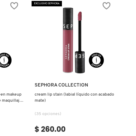
EXCLUSIVO SEPHORA
Ver más
SEPHORA COLLECTION
reen makeup
cream lip stain (labial líquido con acabado
e maquillaje
mate)
(35 opciones)
$ 260.00