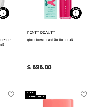
Ver más
FENTY BEAUTY
g powder
gloss bomb burst (brillo labial)
ni)
$ 595.00
NUEVO
SOLO EN SEPHORA