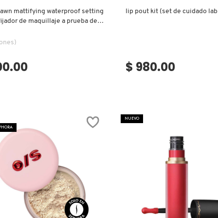
 dawn mattifying waterproof setting
lip pout kit (set de cuidado lab
fijador de maquillaje a prueba de
iones)
00.00
$ 980.00
NUEVO
EPHORA