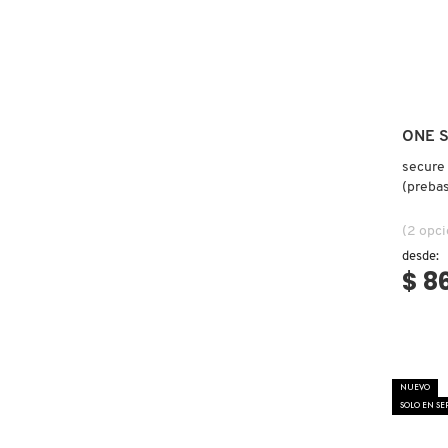
DRUNK ELEPHANT
DYSON
ONE S
secure
E.L.F. COSMETICS
(prebas
(2 opc
E.L.F. SKIN
desde:
$ 8
ESTÉE LAUDER
FENTY BEAUTY
NUEVO
SOLO EN S
FENTY SKIN