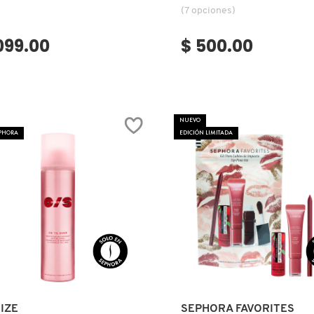
(7 opciones)
,099.00
$ 500.00
NUEVO
EPHORA
EDICIÓN LIMITADA
Ver más
Ver más
IZE
SEPHORA FAVORITES