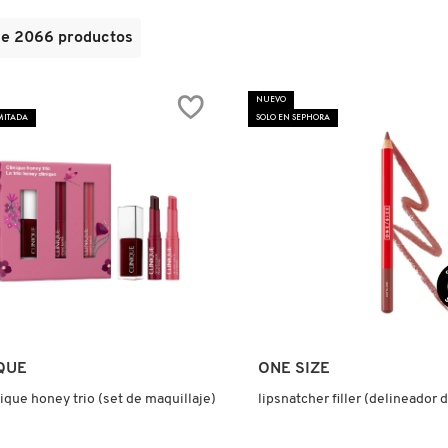
de
2066
productos
NUEVO
MITADA
SOLO EN SEPHORA
Ver más
Ver más
QUE
ONE SIZE
nique honey trio (set de maquillaje)
lipsnatcher filler (delineador d