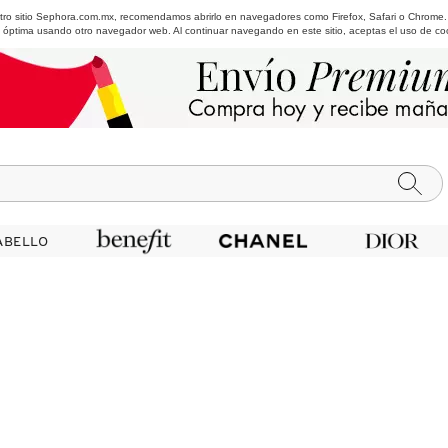
estro sitio Sephora.com.mx, recomendamos abrirlo en navegadores como Firefox, Safari o Chrome
 óptima usando otro navegador web. Al continuar navegando en este sitio, aceptas el uso de co
ABELLO
ABELLO