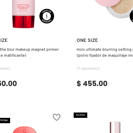
Ver más
Ver más
IZE
ONE SIZE
 the blur makeup magnet primer
mini ultimate blurring settin
e matificante)
(polvo fijador de maquillaje mi
iones)
(7 opciones)
60.00
$ 455.00
NUEVO
EPHORA