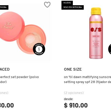
NUEVO
EPHORA
SOLO EN SEPHORA
Ver más
Ver más
FACED
ONE SIZE
erfect set powder (polvo
on 'til dawn mattifying sunsc
dor)
setting spray spf 28 (fijador d
con protección solar)
iones)
(2 opciones)
desde:
80.00
$ 910.00