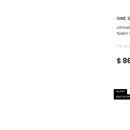
COMMODITY
ONE S
ultimat
DERMALOGICA
fijador
(10 opc
DIOR
$ 8
DIOR BACKSTAGE
DOLCE&GABBANA
NUEVO
SOLO EN S
DR. DENNIS GROSS SKINCARE
DR. JART+