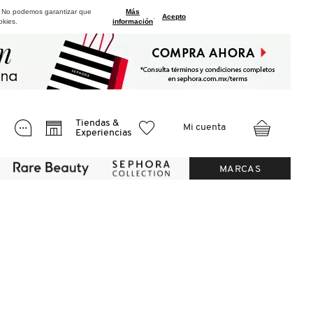
. No podemos garantizar que
Más
.
Acepto
okies.
información
Tiendas &
Mi cuenta
Experiencias
MARCAS