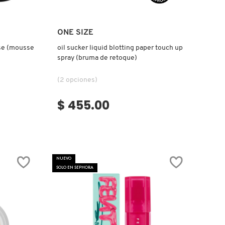
Ver más
ONE SIZE
se (mousse
oil sucker liquid blotting paper touch up
spray (bruma de retoque)
(2 opciones)
$ 455.00
NUEVO
SOLO EN SEPHORA