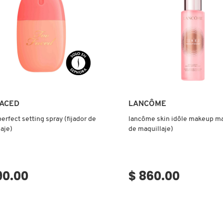
Ver más
Ver más
FACED
LANCÔME
erfect setting spray (fijador de
lancôme skin idôle makeup ma
aje)
de maquillaje)
90.00
$ 860.00