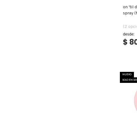
X
on 'til
CALVIN KLEIN
spray (
INGREDIENTES ACTIVOS DE
Y
agua)
SKINCARE
(2 opc
CAROLINA HERRERA
Z
desde:
$ 8
#
CAUDALIE
CHANEL
NUEVO
SOLO EN S
CHARLOTTE TILBURY
CLARINS
CLINIQUE