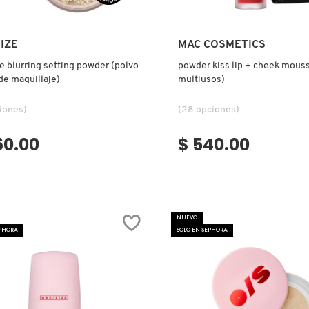
Ver más
Ver más
IZE
MAC COSMETICS
e blurring setting powder (polvo
powder kiss lip + cheek mous
 de maquillaje)
multiusos)
iones)
(28 opciones)
60.00
$ 540.00
NUEVO
EPHORA
SOLO EN SEPHORA