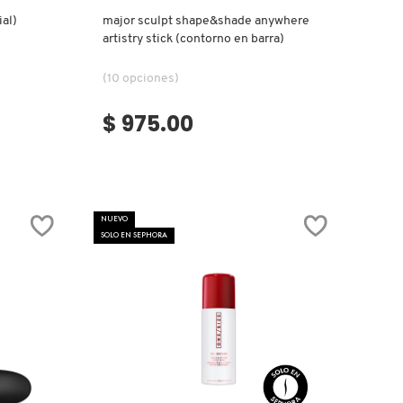
ial)
major sculpt shape&shade anywhere
artistry stick (contorno en barra)
(10 opciones)
$ 975.00
NUEVO
SOLO EN SEPHORA