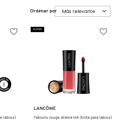
Ordenar por
NUEVO
Ver más
LANCÔME
e labios)
l'absolu rouge drama ink (tinta para labios)