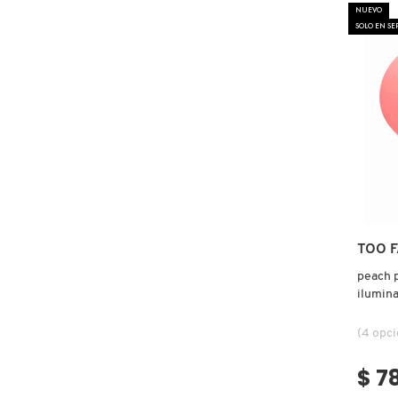
GUERLAIN
NUEVO
SOLO EN S
HUDA BEAUTY
HUGO BOSS
ICONIC LONDON
ILIA
TOO 
peach p
INNISFREE
ilumina
(4 opc
ISDIN
$ 7