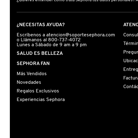
¿Quieres entender cómo trata Sephora tus datos personales? 
FRESH
¿NECESITAS AYUDA?
ATENC
Escríbenos a atencion@soportesephora.com
Consul
GIORGIO ARMANI
o Llámanos al 800-737-4072
Términ
Lunes a Sábado de 9 am a 9 pm
Pregun
SALUD ES BELLEZA
GIVENCHY
Ubicac
SEPHORA FAN
Entre
Más Vendidos
Factur
GLOSSIER
Novedades
Contá
Regalos Exclusivos
GLOW RECIPE
Experiencias Sephora
GUCCI