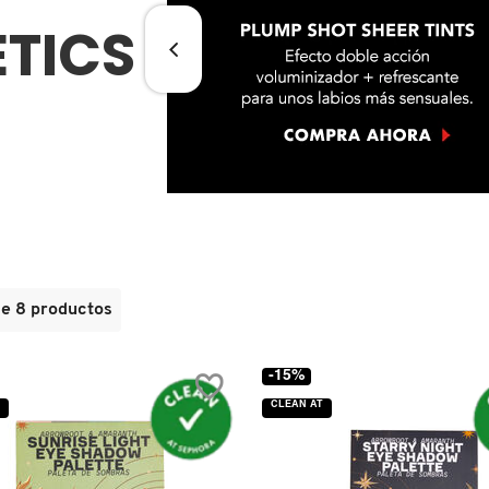
TICS
de 8 productos
-15%
CLEAN AT