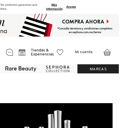
. No podemos garantizar que
Más
.
Acepto
okies.
información
Tiendas &
Mi cuenta
Experiencias
MARCAS