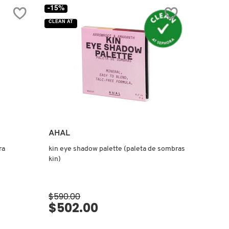
CONCEALER
-15%
(CORRECTOR)
CLEAN AT
AHAL
ra
kin eye shadow palette (paleta de sombras
kin)
$590.00
$502.00