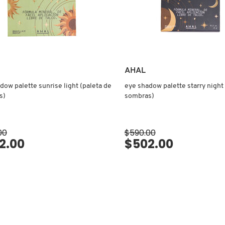
AHAL
dow palette sunrise light (paleta de
eye shadow palette starry night
s)
sombras)
00
$590.00
2.00
$502.00
VISTA RÁPIDA
VISTA RÁPIDA