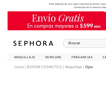
Para disfrutar de una mejor experiencia dentro nu
funcionará de la manera más
SEPHORA COLLECTION
Fragancias
Maquillaje
Skincare
Cabello
Marcas
MAQUILLAJE
MAQUILLAJE
SKINCARE
SKINCARE
FRAGANCIAS
FRAGANCIAS
C
C
VER
VER
VER
VER
VER
VER
Inicio
BUXOM COSMETICS
Maquillaje
Ojos
A
ROSTRO
PRODUCTOS ESPECIALIZADOS
MUJER
SETS DE VALOR & PARA
MAQUILLAJE
ADIDAS
REGALAR
B
MEJILLAS
SKINCARE COREANO
HOMBRE
CUIDADO DE LA PIEL
AESTURA
C
TAMAÑOS DE VIAJE