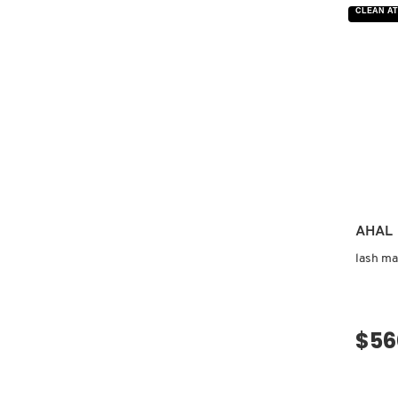
X
CLEAN AT
CALVIN KLEIN
INGREDIENTES ACTIVOS DE
Y
SKINCARE
CAROLINA HERRERA
Z
#
CAUDALIE
CHANEL
AHAL
lash ma
CHARLOTTE TILBURY
CLARINS
$56
CLINIQUE