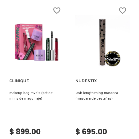
MASCARA™
THAN
(MÁSCARA
SEX
PARA
MASCARA
PESTAÑAS)
CHOCOLATE
(MÁSCARA
DE
PESTAÑAS)
Ver más
Ver más
CLINIQUE
NUDESTIX
makeup bag mvp's (set de
lash lengthening mascara
minis de maquillaje)
(mascara de pestañas)
$ 899.00
$ 695.00