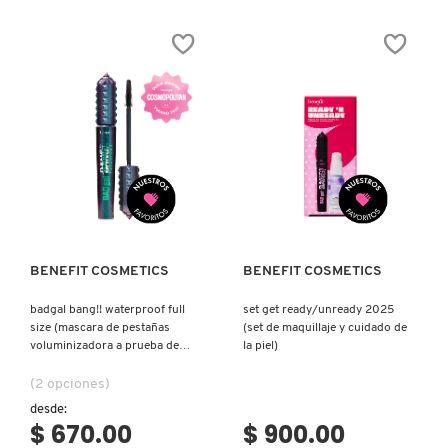
BAD
BAD
N
GAL
GAL
BEAUTY OF JOSEON
BANG!
BANG!
BRONCEADORES Y
(MASCARA
MINI
O
DE
(MASCARA
AUTOBRONCEADORES
PESTAÑAS
DE
VOLUMINIZADORA)
PESTAÑAS
BENEFIT COSMETICS
VOLUMINIZADORA)
P
TRATAMIENTOS PARA LABIOS
Q
BILLIE EILISH
Ver más
Ver más
R
HERRAMIENTAS DE ALTA
TECNOLOGÍA
BIODANCE
S
BENEFIT COSMETICS
BENEFIT COSMETICS
T
SETS DE VALOR & PARA
BRIOGEO
REGALAR
badgal bang!! waterproof full
set get ready/unready 2025
U
size (mascara de pestañas
(set de maquillaje y cuidado de
voluminizadora a prueba de
la piel)
BUMBLE AND BUMBLE
agua)
V
TAMAÑOS DE VIAJE
(2 opciones)
desde:
W
BURBERRY
$ 670.00
$ 900.00
BAÑO Y CUERPO