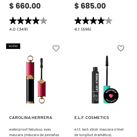
$ 660.00
$ 685.00
★★★★★
★★★★★
★★★★★
★★★★★
4.0
4.1
4.0
(349)
4.1
(696)
constructor.search.bazaarvoice.read.label
constructor.search.bazaarvoice.read.la
SUPERHERO
BETTER
WATERPROOF
THAN
MASCARA
SEX
NUEVO
(MÁSCARA
FOREPLAY
PARA
MASCARA
PESTAÑAS)
PRIMER
(PRIMER
DE
PESTAÑAS)
Ver más
Ver más
CAROLINA HERRERA
E.L.F. COSMETICS
waterproof fabulous eyes
e.l.f. lash xtndr mascara (rímel
mascara (máscara de pestañas
de longitud dramática)