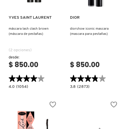
YVES SAINT LAURENT
DIOR
máscara lash clash brown
diorshow iconic mascara
(máscara de pestañas)
(mascara para pestañas)
(2 opciones)
desde:
$ 850.00
$ 850.00
★★★★★
★★★★★
★★★★★
★★★★★
4.0
3.8
4.0
(1054)
3.8
(2873)
constructor.search.bazaarvoice.read.label
constructor.search.bazaarvoice.read.la
MÁSCARA
DIORSHOW
LASH
ICONIC
CLASH
MASCARA
BROWN
(MASCARA
(MÁSCARA
PARA
DE
PESTAÑAS)
PESTAÑAS)