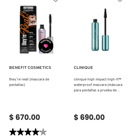
PESTAÑAS
MINI
RIZADORA)
(MASCARA
DE
PESTAÑAS)
Ver más
Ver más
BENEFIT COSMETICS
CLINIQUE
they´re real! (mascara de
clinique high impact high-fi™
pestañas)
waterproof mascara (máscara
para pestañas a prueba de
agua)
$ 670.00
$ 690.00
★★★★★
★★★★★