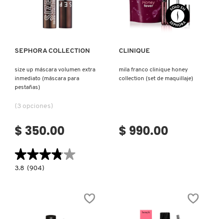
Ver más
Ver más
PATRICK TA
SEPHORA COLLECTION
CLINIQUE
PEACE OUT SKINCARE
size up máscara volumen extra
mila franco clinique honey
inmediato (máscara para
collection (set de maquillaje)
pestañas)
PETER THOMAS ROTH
(3 opciones)
PHLUR
$ 350.00
$ 990.00
★★★★★
★★★★★
PRADA
3.8
3.8
(904)
constructor.search.bazaarvoice.read.label
SIZE
RABANNE
UP
MÁSCARA
VOLUMEN
EXTRA
INMEDIATO
RARE BEAUTY
(MÁSCARA