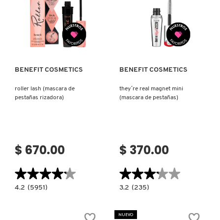
Ver más
Ver más
BENEFIT COSMETICS
BENEFIT COSMETICS
roller lash (mascara de
they´re real magnet mini
pestañas rizadora)
(mascara de pestañas)
$ 670.00
$ 370.00
★★★★★
★★★★★
★★★★★
★★★★★
4.2
3.2
4.2
(5951)
3.2
(235)
constructor.search.bazaarvoice.read.label
constructor.search.bazaarvoice.read.la
ROLLER
THEY
LASH
´RE
(MASCARA
REAL
NUEVO
DE
MAGNET