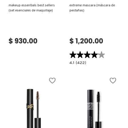
makeup essentials best sellers
extreme mascara (máscara de
(set esenciales de maquillaje)
pestañas)
$ 930.00
$ 1,200.00
★★★★★
★★★★★
4.1
4.1
(422)
constructor.search.bazaarvoice.read.la
EXTREME
MASCARA
(MÁSCARA
DE
PESTAÑAS)
Ver más
Ver más