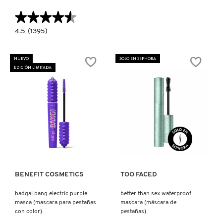
X
★★★★★
★★★★★
CALVIN KLEIN
INGREDIENTES ACTIVOS DE
Y
4.5
4.5
(1395)
constructor.search.bazaarvoice.read.label
SKINCARE
BADGAL
BANG!!
CAROLINA HERRERA
Z
WATERPROOF
NUEVO
SOLO EN SEPHORA
FULL
EDICIÓN LIMITADA
SIZE
#
(MASCARA
DE
CAUDALIE
PESTAÑAS
VOLUMINIZADORA
A
PRUEBA
DE
CHANEL
AGUA)
Ver más
Ver más
CHARLOTTE TILBURY
BENEFIT COSMETICS
TOO FACED
CLARINS
badgal bang electric purple
better than sex waterproof
masca (mascara para pestañas
mascara (máscara de
CLINIQUE
con color)
pestañas)