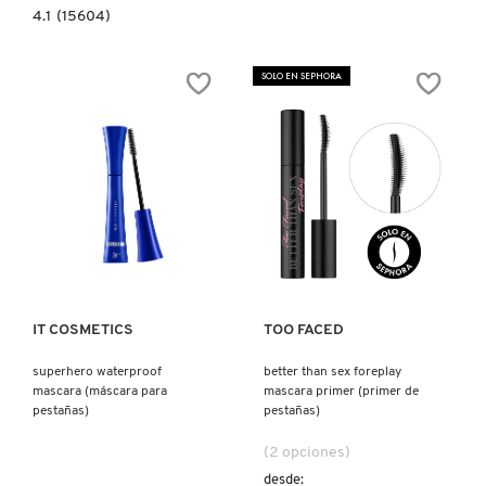
4.1
4.1
(15604)
constructor.search.bazaarvoice.read.label
THEY
´RE
REAL!
SOLO EN SEPHORA
(MASCARA
DE
PESTAÑAS)
Ver más
Ver más
IT COSMETICS
TOO FACED
superhero waterproof
better than sex foreplay
mascara (máscara para
mascara primer (primer de
pestañas)
pestañas)
(2 opciones)
desde: