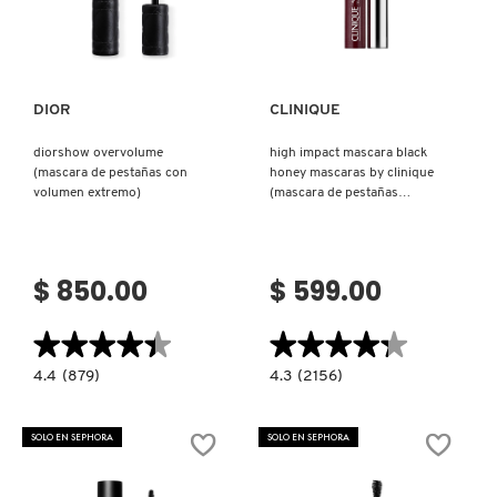
Ver más
Ver más
DIOR
CLINIQUE
diorshow overvolume
high impact mascara black
(mascara de pestañas con
honey mascaras by clinique
volumen extremo)
(mascara de pestañas
voluminizadora)
$ 850.00
$ 599.00
★★★★★
★★★★★
★★★★★
★★★★★
4.4
4.3
4.4
(879)
4.3
(2156)
constructor.search.bazaarvoice.read.label
constructor.search.bazaarvoice.read.la
DIORSHOW
HIGH
OVERVOLUME
IMPACT
(MASCARA
MASCARA
SOLO EN SEPHORA
SOLO EN SEPHORA
DE
BLACK
PESTAÑAS
HONEY
CON
MASCARAS
VOLUMEN
BY