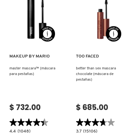
EXTREMO)
CLINIQUE
(MASCARA
DE
PESTAÑAS
VOLUMINIZADORA)
Ver más
Ver más
MAKEUP BY MARIO
TOO FACED
master mascara™ (máscara
better than sex mascara
para pestañas)
chocolate (máscara de
pestañas)
$ 732.00
$ 685.00
★★★★★
★★★★★
★★★★★
★★★★★
4.4
3.7
4.4
(1048)
3.7
(15106)
constructor.search.bazaarvoice.read.label
constructor.search.bazaarvoice.read.la
MASTER
BETTER