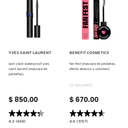
PARA
PESTAÑAS)
REDKEN
Ver más
Ver más
SARELLY
YVES SAINT LAURENT
BENEFIT COSMETICS
SEPHORA COLLECTION
lash clash waterproof yves
fan fest (mascara de pestañas,
saint laurent (mascara de
efecto abanico y volumen)
SEPHORA FAVORITES
pestañas)
(2 opciones)
SHARK
$ 850.00
$ 670.00
SHISEIDO
★★★★★
★★★★★
★★★★★
★★★★★
4.3
4.6
4.3
(669)
4.6
(3157)
constructor.search.bazaarvoice.read.label
constructor.search.bazaarvoice.read.la
LASH
FAN