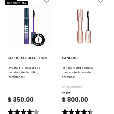
FI
MAGNET
IT COSMETICS
SOLO EN SEPHORA
FULL
(MASCARA
VOLUME
DE
MASCARA
PESTAÑAS)
BLACK
HONEY
JEAN PAUL GAULTIER
(MÁSCARA
PARA
PESTAÑAS
VOLUMINIZADORA)
JULIETTE HAS A GUN
Ver más
Ver más
K18
SEPHORA COLLECTION
LANCÔME
love the lift (máscara de
lash idôle curl goddess
KAYALI
pestañas efecto lifiting
mascara (máscara de
instantáneo)
pestañas)
KÉRASTASE
(2 opciones)
desde:
$ 350.00
$ 800.00
KIEHL’S
★★★★★
★★★★★
★★★★★
★★★★★