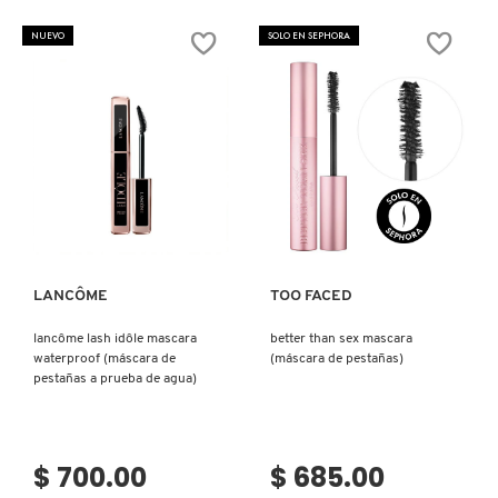
SKIN 1004
CLASH
FEST
WATERPROOF
(MASCARA
NUEVO
SOLO EN SEPHORA
YVES
DE
SAINT
PESTAÑAS,
LAURENT
EFECTO
SMASHBOX
(MASCARA
ABANICO
DE
Y
PESTAÑAS)
VOLUMEN)
SOL DE JANEIRO
Ver más
Ver más
SUPERGOOP!
LANCÔME
TOO FACED
THE INKEY LIST
lancôme lash idôle mascara
better than sex mascara
waterproof (máscara de
(máscara de pestañas)
THE ORDINARY
pestañas a prueba de agua)
TOCOBO
$ 700.00
$ 685.00