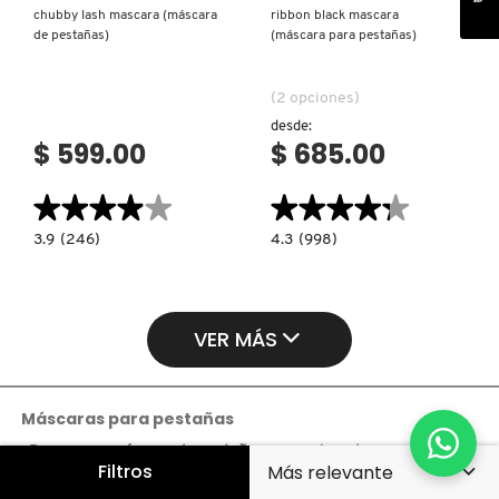
chubby lash mascara (máscara
ribbon black mascara
de pestañas)
(máscara para pestañas)
(2 opciones)
desde:
$ 599.00
$ 685.00
★★★★★
★★★★★
★★★★★
★★★★★
3.9
4.3
3.9
(246)
4.3
(998)
constructor.search.bazaarvoice.read.label
constructor.search.bazaarvoice.read.la
CHUBBY
RIBBON
LASH
BLACK
MASCARA
MASCARA
(MÁSCARA
(MÁSCARA
DE
PARA
VER MÁS
PESTAÑAS)
PESTAÑAS)
Máscaras para pestañas
¿Buscas una
máscara de pestañas
que realmente marque la
Filtros
diferencia? En
Sephora México
encuentras opciones para