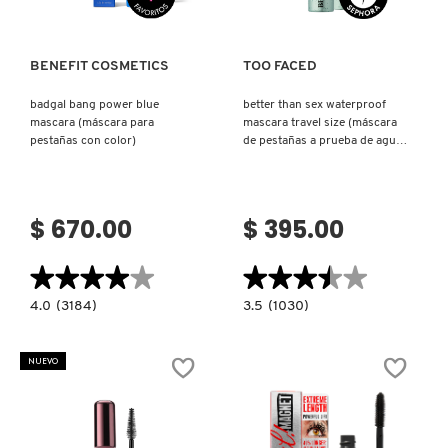
FRESH
BENEFIT COSMETICS
TOO FACED
badgal bang power blue
better than sex waterproof
mascara (máscara para
mascara travel size (máscara
GIORGIO ARMANI
pestañas con color)
de pestañas a prueba de agua
mini)
GIVENCHY
$ 670.00
$ 395.00
GLOSSIER
★★★★★
★★★★★
★★★★★
★★★★★
4.0
3.5
4.0
(3184)
3.5
(1030)
constructor.search.bazaarvoice.read.label
constructor.search.bazaarvoice.read.la
GLOW RECIPE
BADGAL
BETTER
BANG
THAN
POWER
SEX
NUEVO
BLUE
WATERPROOF
MASCARA
MASCARA
GUCCI
(MÁSCARA
TRAVEL
PARA
SIZE
PESTAÑAS
(MÁSCARA
CON
DE
COLOR)
PESTAÑAS