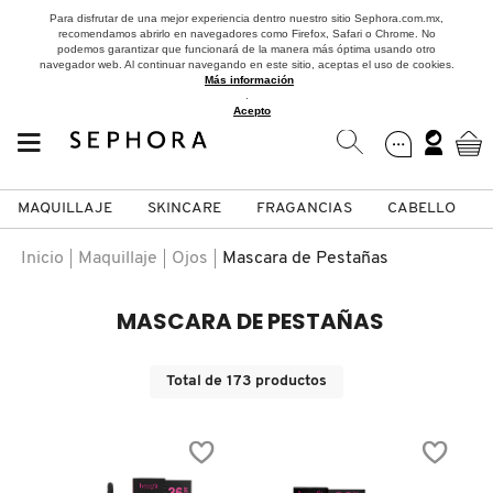
Para disfrutar de una mejor experiencia dentro nuestro sitio Sephora.com.mx,
recomendamos abrirlo en navegadores como Firefox, Safari o Chrome. No
podemos garantizar que funcionará de la manera más óptima usando otro
navegador web. Al continuar navegando en este sitio, aceptas el uso de cookies.
Más información
.
Acepto
MAQUILLAJE
SKINCARE
FRAGANCIAS
CABELLO
SEPHORA COLLECTION
Fragancias
Maquillaje
Skincare
Cabello
Marcas
Inicio
Maquillaje
Ojos
Mascara de Pestañas
VER
VER
VER
VER
VER
VER
MASCARA DE PESTAÑAS
A
ROSTRO
PRODUCTOS ESPECIALIZADOS
MUJER
SETS DE VALOR & PARA
MAQUILLAJE
ADIDAS
Total de
173
productos
REGALAR
B
MEJILLAS
SKINCARE COREANO
HOMBRE
CUIDADO DE LA PIEL
AESTURA
C
TAMAÑOS DE VIAJE