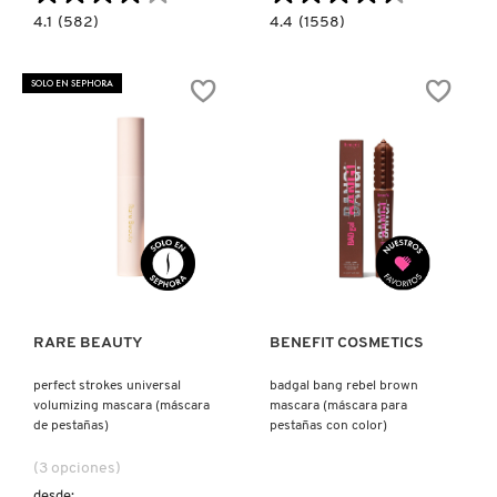
4.1
4.4
4.1
(582)
4.4
(1558)
KYLIE COSMETICS
constructor.search.bazaarvoice.read.label
constructor.search.bazaarvoice.read.la
LOVE
LASH
THE
IDÔLE
LIFT
CURL
SOLO EN SEPHORA
(MÁSCARA
GODDESS
KYLIE JENNER FRAGRANCES
DE
MASCARA
PESTAÑAS
(MÁSCARA
EFECTO
DE
LIFITING
PESTAÑAS)
INSTANTÁNEO)
L'ORÉAL PROFESSIONNEL
LANCÔME
Ver más
Ver más
LANEIGE
RARE BEAUTY
BENEFIT COSMETICS
LAURA MERCIER
perfect strokes universal
badgal bang rebel brown
volumizing mascara (máscara
mascara (máscara para
de pestañas)
pestañas con color)
LILASH
(3 opciones)
desde: