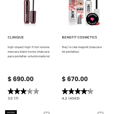
GUERLAIN
A
PRUEBA
DE
AGUA
Ver más
Ver más
MINI)
HUDA BEAUTY
HUGO BOSS
CLINIQUE
BENEFIT COSMETICS
high impact high-fi full volume
they´re real magnet (mascara
ICONIC LONDON
mascara black honey (máscara
de pestañas)
para pestañas voluminizadora)
ILIA
$ 690.00
$ 670.00
INNISFREE
★★★★★
★★★★★
★★★★★
★★★★★
3.0
4.2
3.0
(7)
4.2
(4563)
ISDIN
constructor.search.bazaarvoice.read.label
constructor.search.bazaarvoice.read.la
HIGH
THEY
IMPACT
´RE
HIGH-
REAL
NUEVO