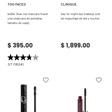
TOO FACED
CLINIQUE
better than sex mascara travel
day-to-night eye makeup (set
size (máscara de pestañas
de maquillaje de día y noche)
tamaño de viaje)
$ 395.00
$ 1,899.00
★★★★★
★★★★★
3.7
3.7
(1824)
constructor.search.bazaarvoice.read.label
BETTER
THAN
SEX
MASCARA
TRAVEL
SIZE
(MÁSCARA
DE
PESTAÑAS
TAMAÑO
DE
VIAJE)