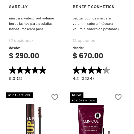
SARELLY
BENEFIT COSMETICS
NUXE
máscara waterproof volume
badgal bounce mascara
horse lashes para pestañas
voluminizadora (máscara
latinas (máscara para
voluminizadora de pestañas)
OLAPLEX
pestañas)
(2 opciones)
(2 opciones)
desde:
desde:
OLLIE
$ 290.00
$ 670.00
★★★★★
★★★★★
★★★★★
★★★★★
ONE SIZE
5.0
4.2
5.0
(2)
4.2
(3224)
constructor.search.bazaarvoice.read.label
constructor.search.bazaarvoice.read.la
MÁSCARA
BADGAL
WATERPROOF
BOUNCE
OUAI HAIRCARE
VOLUME
MASCARA
SOLO EN SEPHORA
NUEVO
HORSE
VOLUMINIZADORA
EDICIÓN LIMITADA
LASHES
(MÁSCARA
PARA
VOLUMINIZADORA
PESTAÑAS
DE
PAI-SHAU
LATINAS
PESTAÑAS)
(MÁSCARA
PARA
PESTAÑAS)
PATCHOLOGY