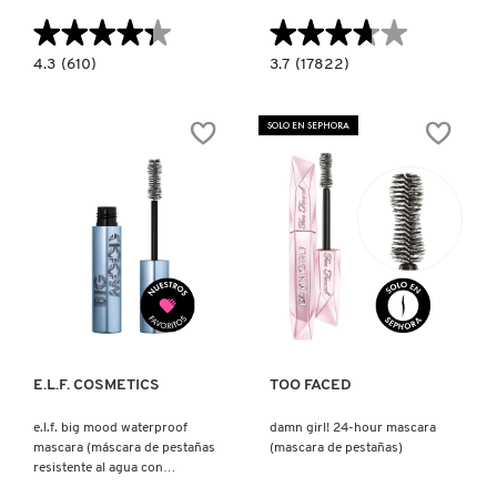
TOM FORD
★★★★★
★★★★★
★★★★★
★★★★★
4.3
3.7
4.3
(610)
3.7
(17822)
constructor.search.bazaarvoice.read.label
constructor.search.bazaarvoice.read.la
TONYMOLY
LANCÔME
BETTER
LASH
THAN
IDÔLE
SEX
SOLO EN SEPHORA
MASCARA
MASCARA
WATERPROOF
(MÁSCARA
TOO FACED
(MÁSCARA
DE
DE
PESTAÑAS)
PESTAÑAS
A
PRUEBA
TRULY BEAUTY
DE
AGUA)
Ver más
Ver más
TWEEZERMAN
URBAN DECAY
E.L.F. COSMETICS
TOO FACED
e.l.f. big mood waterproof
damn girl! 24-hour mascara
mascara (máscara de pestañas
(mascara de pestañas)
VALENTINO
resistente al agua con
volumen extra)