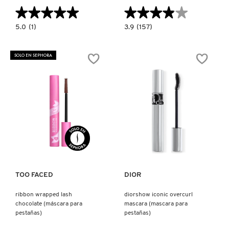
★★★★★
★★★★★
★★★★★
★★★★★
5.0
3.9
5.0
(1)
3.9
(157)
constructor.search.bazaarvoice.read.label
constructor.search.bazaarvoice.read.la
MAKEUP
LASH
BAG
LENGTHENING
MVP'S
MASCARA
SOLO EN SEPHORA
(SET
(MASCARA
DE
DE
MINIS
PESTAÑAS)
DE
MAQUILLAJE)
Ver más
Ver más
TOO FACED
DIOR
ribbon wrapped lash
diorshow iconic overcurl
chocolate (máscara para
mascara (mascara para
pestañas)
pestañas)