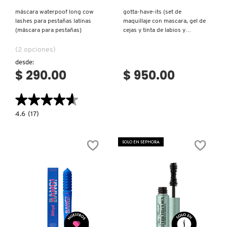
máscara waterpoof long cow
gotta-have-its (set de
lashes para pestañas latinas
maquillaje con mascara, gel de
DRUNK ELEPHANT
(máscara para pestañas)
cejas y tinta de labios y
mejillas)
(2 opciones)
DYSON
desde:
$ 290.00
$ 950.00
E.L.F. COSMETICS
★★★★★
★★★★★
4.6
4.6
(17)
constructor.search.bazaarvoice.read.label
E.L.F. SKIN
MÁSCARA
WATERPOOF
LONG
SOLO EN SEPHORA
COW
LASHES
ESTÉE LAUDER
PARA
PESTAÑAS
LATINAS
(MÁSCARA
PARA
FENTY BEAUTY
PESTAÑAS)
Ver más
Ver más
FENTY SKIN