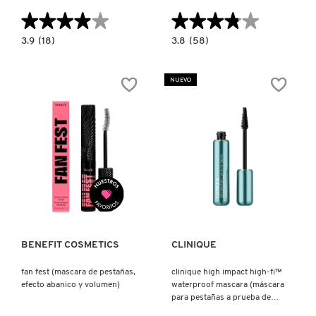
TOM FORD
★★★★★
★★★★★
★★★★★
★★★★★
3.9
3.8
3.9
(18)
3.8
(58)
constructor.search.bazaarvoice.read.label
constructor.search.bazaarvoice.read.la
TONYMOLY
BADGAL
MAC
BANG
STACK
WILD
MASCARA
NUEVO
PLUM
(MÁSCARA
MASCARA
DE
TOO FACED
(MÁSCARA
PESTAÑAS)
PARA
PESTAÑAS
CON
COLOR)
TRULY BEAUTY
Ver más
Ver más
TWEEZERMAN
URBAN DECAY
BENEFIT COSMETICS
CLINIQUE
fan fest (mascara de pestañas,
clinique high impact high-fi™
efecto abanico y volumen)
waterproof mascara (máscara
VALENTINO
para pestañas a prueba de
agua)