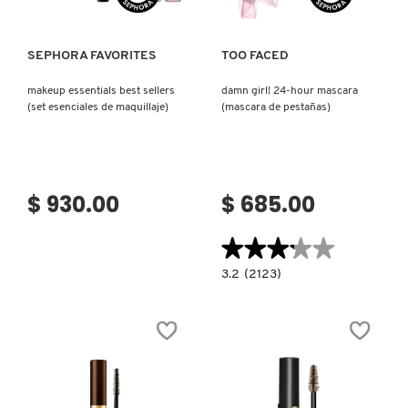
SEPHORA FAVORITES
TOO FACED
makeup essentials best sellers
damn girl! 24-hour mascara
(set esenciales de maquillaje)
(mascara de pestañas)
$ 930.00
$ 685.00
★★★★★
★★★★★
3.2
3.2
(2123)
constructor.search.bazaarvoice.read.la
DAMN
GIRL!
24-
HOUR
MASCARA
(MASCARA
DE
PESTAÑAS)