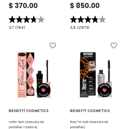
$ 370.00
$ 850.00
★★★★★
★★★★★
★★★★★
★★★★★
3.7
3.8
3.7
(744)
3.8
(2873)
constructor.search.bazaarvoice.read.label
constructor.search.bazaarvoice.read.la
THEY
DIORSHOW
´RE
ICONIC
REAL!
MASCARA
MINI
(MASCARA
(MASCARA
PARA
DE
PESTAÑAS)
PESTAÑAS)
Ver más
Ver más
BENEFIT COSMETICS
BENEFIT COSMETICS
roller lash (mascara de
they´re real! (mascara de
pestañas rizadora)
pestañas)