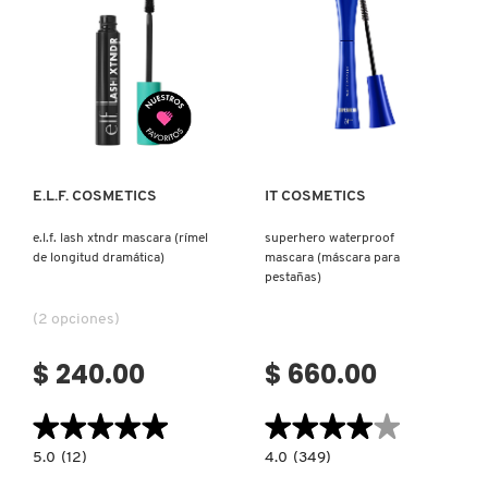
Ver más
Ver más
E.L.F. COSMETICS
IT COSMETICS
e.l.f. lash xtndr mascara (rímel
superhero waterproof
de longitud dramática)
mascara (máscara para
pestañas)
(2 opciones)
$ 240.00
$ 660.00
★★★★★
★★★★★
★★★★★
★★★★★
5.0
4.0
5.0
(12)
4.0
(349)
constructor.search.bazaarvoice.read.label
constructor.search.bazaarvoice.read.la
E.L.F.
SUPERHERO