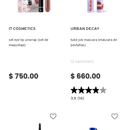
Ver más
Ver más
IT COSMETICS
URBAN DECAY
set eye lip unwrap (set de
tube job mascara (máscara de
maquillaje)
pestañas)
(2 opciones)
$ 750.00
$ 660.00
★★★★★
★★★★★
3.9
3.9
(16)
constructor.search.bazaarvoice.read.la
TUBE
JOB
MASCARA
(MÁSCARA
DE
PESTAÑAS)