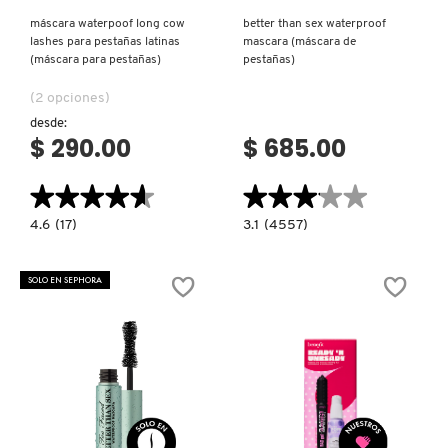
máscara waterpoof long cow
better than sex waterproof
lashes para pestañas latinas
mascara (máscara de
DRUNK ELEPHANT
(máscara para pestañas)
pestañas)
(2 opciones)
DYSON
desde:
$ 290.00
$ 685.00
E.L.F. COSMETICS
★★★★★
★★★★★
★★★★★
★★★★★
4.6
3.1
4.6
(17)
3.1
(4557)
constructor.search.bazaarvoice.read.label
constructor.search.bazaarvoice.read.la
E.L.F. SKIN
MÁSCARA
BETTER
WATERPOOF
THAN
LONG
SEX
SOLO EN SEPHORA
COW
WATERPROOF
LASHES
MASCARA
ESTÉE LAUDER
PARA
(MÁSCARA
PESTAÑAS
DE
LATINAS
PESTAÑAS)
(MÁSCARA
PARA
FENTY BEAUTY
PESTAÑAS)
Ver más
Ver más
FENTY SKIN