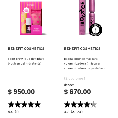
PESTAÑAS
MAQUILLAJE)
RESISTENTE
AL
AGUA
REDKEN
CON
VOLUMEN
EXTRA)
Ver más
Ver más
SARELLY
BENEFIT COSMETICS
BENEFIT COSMETICS
SEPHORA COLLECTION
color crew (dúo de tinta y
badgal bounce mascara
blush en gel hidratante)
voluminizadora (máscara
SEPHORA FAVORITES
voluminizadora de pestañas)
(2 opciones)
desde:
SHARK
$ 950.00
$ 670.00
SHISEIDO
★★★★★
★★★★★
★★★★★
★★★★★
5.0
4.2
5.0
(1)
4.2
(3224)
constructor.search.bazaarvoice.read.label
constructor.search.bazaarvoice.read.la
COLOR
BADGAL