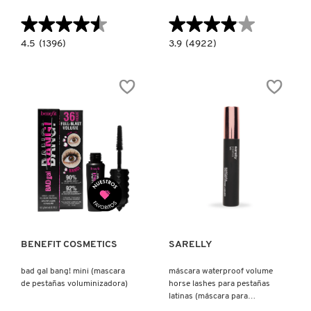
X
★★★★★
★★★★★
★★★★★
★★★★★
CALVIN KLEIN
INGREDIENTES ACTIVOS DE
Y
4.5
3.9
4.5
(1396)
3.9
(4922)
constructor.search.bazaarvoice.read.label
constructor.search.bazaarvoice.read.la
SKINCARE
BADGAL
BAD
BANG!!
GAL
CAROLINA HERRERA
Z
WATERPROOF
BANG!
FULL
(MASCARA
SIZE
DE
#
(MASCARA
PESTAÑAS
DE
VOLUMINIZADORA)
CAUDALIE
PESTAÑAS
VOLUMINIZADORA
A
PRUEBA
DE
CHANEL
AGUA)
Ver más
Ver más
CHARLOTTE TILBURY
BENEFIT COSMETICS
SARELLY
CLARINS
bad gal bang! mini (mascara
máscara waterproof volume
de pestañas voluminizadora)
horse lashes para pestañas
CLINIQUE
latinas (máscara para
pestañas)