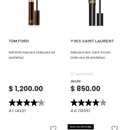
Ver más
Ver más
TOM FORD
YVES SAINT LAURENT
extreme mascara (máscara de
máscara lash clash brown
pestañas)
(máscara de pestañas)
(2 opciones)
desde:
$ 1,200.00
$ 850.00
★★★★★
★★★★★
★★★★★
★★★★★
4.1
4.0
4.1
(422)
4.0
(1055)
constructor.search.bazaarvoice.read.label
constructor.search.bazaarvoice.read.la
EXTREME
MÁSCARA
MASCARA
LASH
(MÁSCARA
CLASH
SOLO EN SEPHORA
DE
BROWN