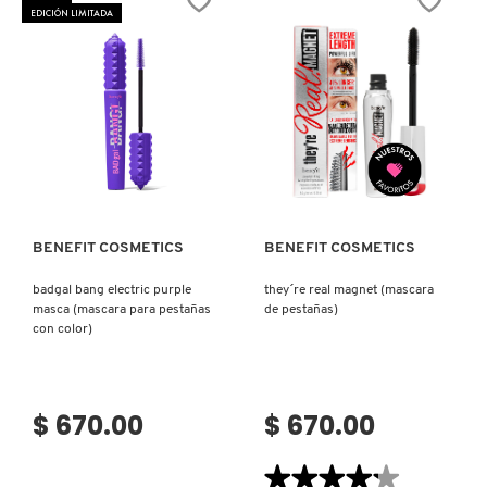
BROWN
VOLUMEN
IT COSMETICS
EDICIÓN LIMITADA
MASCARA
EXTRA
(MÁSCARA
INMEDIATO
PARA
(MÁSCARA
PESTAÑAS
PARA
CON
PESTAÑAS)
JEAN PAUL GAULTIER
COLOR)
JULIETTE HAS A GUN
Ver más
Ver más
K18
BENEFIT COSMETICS
BENEFIT COSMETICS
badgal bang electric purple
they´re real magnet (mascara
KAYALI
masca (mascara para pestañas
de pestañas)
con color)
KÉRASTASE
$ 670.00
$ 670.00
KIEHL’S
★★★★★
★★★★★