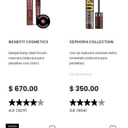
GUERLAIN
A
PRUEBA
DE
AGUA
Ver más
Ver más
MINI)
HUDA BEAUTY
HUGO BOSS
BENEFIT COSMETICS
SEPHORA COLLECTION
badgal bang rebel brown
size up máscara volumen extra
ICONIC LONDON
mascara (máscara para
inmediato (máscara para
pestañas con color)
pestañas)
(3 opciones)
ILIA
$ 670.00
$ 350.00
INNISFREE
★★★★★
★★★★★
★★★★★
★★★★★
4.0
3.8
4.0
(3211)
3.8
(904)
ISDIN
constructor.search.bazaarvoice.read.label
constructor.search.bazaarvoice.read.la
BADGAL
SIZE
BANG
UP
REBEL
MÁSCARA
NUEVO