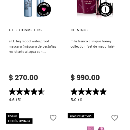
Ver más
Ver más
PATRICK TA
E.L.F. COSMETICS
CLINIQUE
PEACE OUT SKINCARE
e.l.f. big mood waterproof
mila franco clinique honey
mascara (máscara de pestañas
collection (set de maquillaje)
resistente al agua con
PETER THOMAS ROTH
volumen extra)
PHLUR
$ 270.00
$ 990.00
★★★★★
★★★★★
★★★★★
★★★★★
PRADA
4.6
5.0
4.6
(5)
5.0
(1)
constructor.search.bazaarvoice.read.label
constructor.search.bazaarvoice.read.la
E.L.F.
MILA
RABANNE
BIG
FRANCO
MOOD
CLINIQUE
NUEVO
SOLO EN SEPHORA
WATERPROOF
HONEY
EDICIÓN LIMITADA
MASCARA
COLLECTION
(MÁSCARA
(SET
RARE BEAUTY
DE
DE