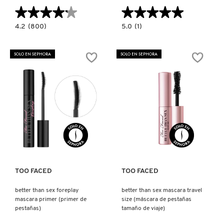
★★★★★
★★★★★
★★★★★
★★★★★
4.2
5.0
4.2
(800)
5.0
(1)
constructor.search.bazaarvoice.read.label
constructor.search.bazaarvoice.read.la
VOLUME
WATERPROOF
DISTURBIA
FABULOUS
(MASCARA
EYES
SOLO EN SEPHORA
SOLO EN SEPHORA
DE
MASCARA
PESTAÑAS
(MÁSCARA
-
DE
24
PESTAÑAS
HORAS)
A
PRUEBA
DE
AGUA)
Ver más
Ver más
TOO FACED
TOO FACED
better than sex foreplay
better than sex mascara travel
mascara primer (primer de
size (máscara de pestañas
pestañas)
tamaño de viaje)