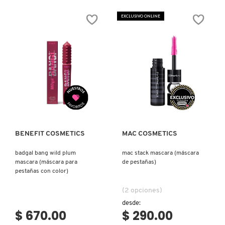
SKIN 1004
CREW
BOUNCE
(DÚO
MASCARA
EXCLUSIVO ONLINE
DE
VOLUMINIZADORA
TINTA
(MÁSCARA
Y
VOLUMINIZADORA
SMASHBOX
BLUSH
DE
EN
PESTAÑAS)
GEL
HIDRATANTE)
SOL DE JANEIRO
Ver más
Ver más
SUPERGOOP!
BENEFIT COSMETICS
MAC COSMETICS
THE INKEY LIST
badgal bang wild plum
mac stack mascara (máscara
mascara (máscara para
de pestañas)
THE ORDINARY
pestañas con color)
(2 opciones)
TOCOBO
desde:
$ 670.00
$ 290.00