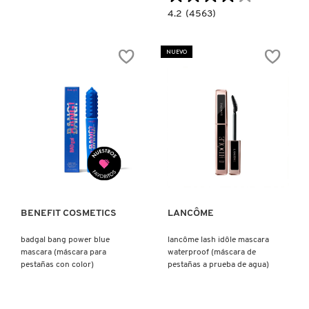
4.2
4.2
(4563)
KYLIE COSMETICS
constructor.search.bazaarvoice.read.la
THEY
´RE
REAL
NUEVO
MAGNET
KYLIE JENNER FRAGRANCES
(MASCARA
DE
PESTAÑAS)
L'ORÉAL PROFESSIONNEL
LANCÔME
Ver más
Ver más
LANEIGE
BENEFIT COSMETICS
LANCÔME
LAURA MERCIER
badgal bang power blue
lancôme lash idôle mascara
mascara (máscara para
waterproof (máscara de
pestañas con color)
pestañas a prueba de agua)
LILASH