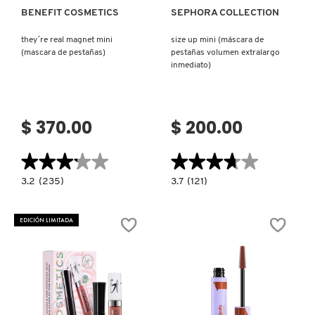
BENEFIT COSMETICS
SEPHORA COLLECTION
they´re real magnet mini
size up mini (máscara de
(mascara de pestañas)
pestañas volumen extralargo
inmediato)
$ 370.00
$ 200.00
★★★★★
★★★★★
★★★★★
★★★★★
3.2
3.7
3.2
(235)
3.7
(121)
constructor.search.bazaarvoice.read.label
constructor.search.bazaarvoice.read.la
THEY
SIZE
´RE
UP
REAL
MINI
EDICIÓN LIMITADA
MAGNET
(MÁSCARA
MINI
DE
(MASCARA
PESTAÑAS
DE
VOLUMEN
PESTAÑAS)
EXTRALARGO
INMEDIATO)