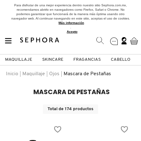
Para disfrutar de una mejor experiencia dentro nuestro sitio Sephora.com.mx,
recomendamos abrirlo en navegadores como Firefox, Safari o Chrome. No
podemos garantizar que funcionará de la manera más óptima usando otro
navegador web. Al continuar navegando en este sitio, aceptas el uso de cookies.
Más información
.
Acepto
MAQUILLAJE
SKINCARE
FRAGANCIAS
CABELLO
SEPHORA COLLECTION
Fragancias
Maquillaje
Skincare
Cabello
Marcas
Inicio
Maquillaje
Ojos
Mascara de Pestañas
VER
VER
VER
VER
VER
VER
MASCARA DE PESTAÑAS
A
ROSTRO
PRODUCTOS ESPECIALIZADOS
MUJER
SETS DE VALOR & PARA
MAQUILLAJE
ADIDAS
Total de
174
productos
REGALAR
B
MEJILLAS
SKINCARE COREANO
HOMBRE
CUIDADO DE LA PIEL
AESTURA
C
TAMAÑOS DE VIAJE