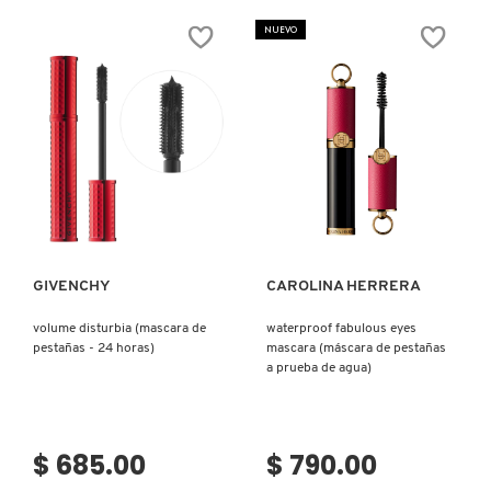
LASH
WATERPROOF
XTNDR
MASCARA
NUEVO
MASCARA
(MÁSCARA
(RÍMEL
PARA
DE
PESTAÑAS)
LONGITUD
DRAMÁTICA)
Ver más
Ver más
GIVENCHY
CAROLINA HERRERA
volume disturbia (mascara de
waterproof fabulous eyes
pestañas - 24 horas)
mascara (máscara de pestañas
a prueba de agua)
$ 685.00
$ 790.00