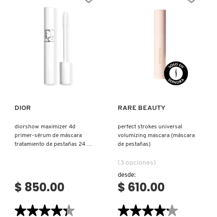
PESTAÑAS)
(MÁSCARA
DE
PESTAÑAS)
Ver más
Ver más
DIOR
RARE BEAUTY
diorshow maximizer 4d
perfect strokes universal
primer-sérum de máscara
volumizing mascara (máscara
tratamiento de pestañas 24 h
de pestañas)
(tratamiento para pestañas)
(3 opciones)
desde:
$ 850.00
$ 610.00
★★★★★
★★★★★
★★★★★
★★★★★