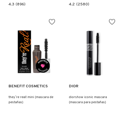
4.3
4.2
4.3
(896)
4.2
(2580)
constructor.search.bazaarvoice.read.label
constructor.search.bazaarvoice.read.la
DIORSHOW
PERFECT
MAXIMIZER
STROKES
4D
UNIVERSAL
PRIMER-
VOLUMIZING
SÉRUM
MASCARA
DE
(MÁSCARA
MÁSCARA
DE
TRATAMIENTO
PESTAÑAS)
DE
PESTAÑAS
24
H
(TRATAMIENTO
PARA
Ver más
Ver más
PESTAÑAS)
BENEFIT COSMETICS
DIOR
they´re real! mini (mascara de
diorshow iconic mascara
pestañas)
(mascara para pestañas)