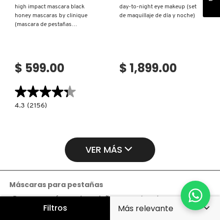
high impact mascara black
day-to-night eye makeup (set
honey mascaras by clinique
de maquillaje de día y noche)
(mascara de pestañas
voluminizadora)
$ 599.00
$ 1,899.00
★★★★★
★★★★★
4.3
4.3
(2156)
constructor.search.bazaarvoice.read.label
HIGH
IMPACT
MASCARA
BLACK
HONEY
VER MÁS
MASCARAS
BY
CLINIQUE
(MASCARA
DE
PESTAÑAS
Máscaras para pestañas
VOLUMINIZADORA)
¿Buscas una
máscara de pestañas
que realmente marque la
Filtros
diferencia? En
Sephora México
encuentras opciones para