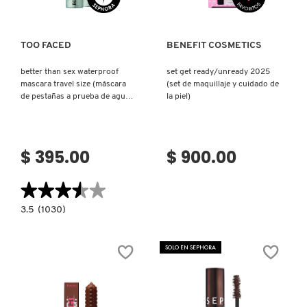
FRESH
TOO FACED
BENEFIT COSMETICS
better than sex waterproof
set get ready/unready 2025
mascara travel size (máscara
(set de maquillaje y cuidado de
GIORGIO ARMANI
de pestañas a prueba de agua
la piel)
mini)
GIVENCHY
$ 395.00
$ 900.00
GLOSSIER
★★★★★
★★★★★
3.5
3.5
(1030)
constructor.search.bazaarvoice.read.label
GLOW RECIPE
BETTER
THAN
SEX
SOLO EN SEPHORA
WATERPROOF
MASCARA
GUCCI
TRAVEL
SIZE
(MÁSCARA
DE
PESTAÑAS