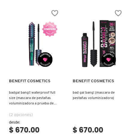
LASH
N
CLASH
BEAUTY OF JOSEON
WATERPROOF
BRONCEADORES Y
YVES
O
SAINT
AUTOBRONCEADORES
LAURENT
(MASCARA
BENEFIT COSMETICS
DE
P
PESTAÑAS)
TRATAMIENTOS PARA LABIOS
Q
BILLIE EILISH
Ver más
Ver más
R
HERRAMIENTAS DE ALTA
TECNOLOGÍA
BIODANCE
S
BENEFIT COSMETICS
BENEFIT COSMETICS
T
SETS DE VALOR & PARA
BRIOGEO
REGALAR
badgal bang!! waterproof full
bad gal bang! (mascara de
U
size (mascara de pestañas
pestañas voluminizadora)
voluminizadora a prueba de
BUMBLE AND BUMBLE
agua)
V
TAMAÑOS DE VIAJE
(2 opciones)
desde:
W
BURBERRY
$ 670.00
$ 670.00
BAÑO Y CUERPO