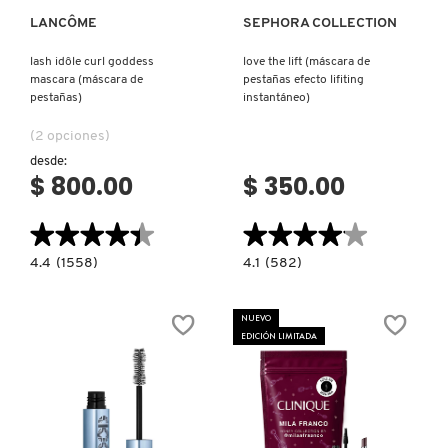
LANCÔME
SEPHORA COLLECTION
NUXE
lash idôle curl goddess
love the lift (máscara de
mascara (máscara de
pestañas efecto lifiting
pestañas)
instantáneo)
OLAPLEX
(2 opciones)
desde:
OLLIE
$ 800.00
$ 350.00
★★★★★
★★★★★
★★★★★
★★★★★
ONE SIZE
4.4
4.1
4.4
(1558)
4.1
(582)
constructor.search.bazaarvoice.read.label
constructor.search.bazaarvoice.read.la
LASH
LOVE
IDÔLE
THE
OUAI HAIRCARE
CURL
LIFT
NUEVO
GODDESS
(MÁSCARA
EDICIÓN LIMITADA
MASCARA
DE
(MÁSCARA
PESTAÑAS
DE
EFECTO
PAI-SHAU
PESTAÑAS)
LIFITING
INSTANTÁNEO)
PATCHOLOGY