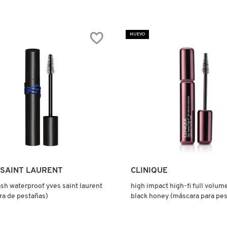
tor.search.bazaarvoice.read.label
L
NUEVO
N
RA
ARA
ÑAS
)
Ver más
Ver más
 SAINT LAURENT
CLINIQUE
ash waterproof yves saint laurent
high impact high-fi full volu
ra de pestañas)
black honey (máscara para pe
voluminizadora)