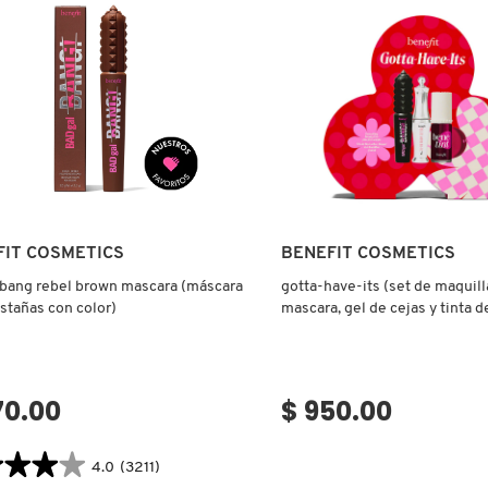
PESTAÑAS
ARA
LATINAS
(MÁSCARA
ÑAS
PARA
PESTAÑAS)
A
Ver más
Ver más
FIT COSMETICS
BENEFIT COSMETICS
 bang rebel brown mascara (máscara
gotta-have-its (set de maquill
stañas con color)
mascara, gel de cejas y tinta d
mejillas)
70.00
$ 950.00
★★★★
★★★★
4.0
(3211)