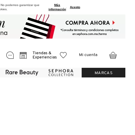
. No podemos garantizar que
Más
.
Acepto
okies.
información
Tiendas &
Mi cuenta
Experiencias
MARCAS