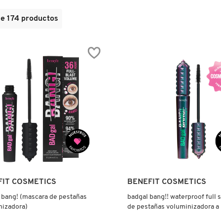
de
174
productos
Ver más
Ver más
FIT COSMETICS
BENEFIT COSMETICS
 bang! (mascara de pestañas
badgal bang!! waterproof full 
nizadora)
de pestañas voluminizadora a
agua)