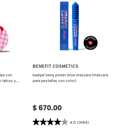
Ver más
BENEFIT COSMETICS
aje con
badgal bang power blue mascara (máscara
e labios y
para pestañas con color)
$ 670.00
★★★★★
★★★★★
4.0
(3184)