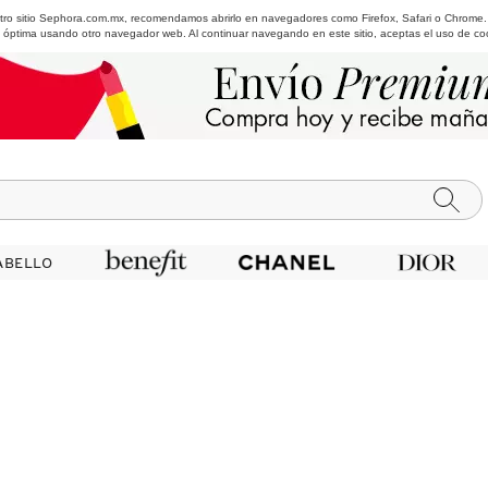
estro sitio Sephora.com.mx, recomendamos abrirlo en navegadores como Firefox, Safari o Chrome
 óptima usando otro navegador web. Al continuar navegando en este sitio, aceptas el uso de co
ABELLO
ABELLO