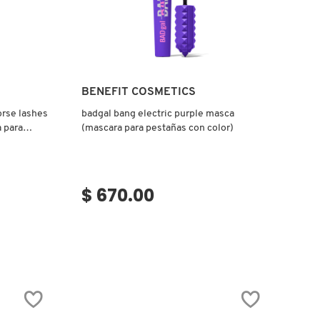
Ver más
BENEFIT COSMETICS
rse lashes
badgal bang electric purple masca
 para
(mascara para pestañas con color)
$ 670.00
.label