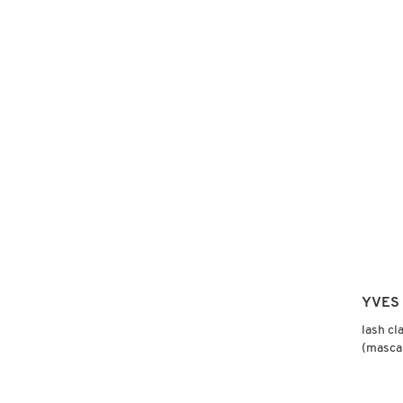
4.0
construc
BADGA
BANG
REBEL
FRESH
BROW
MASCA
(MÁSC
PARA
PESTA
GIORGIO ARMANI
CON
COLOR
GIVENCHY
GLOSSIER
GLOW RECIPE
YVES
lash cl
GUCCI
(masca