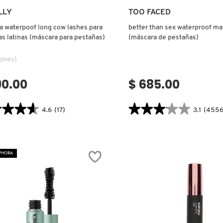
Ver más
Ver más
LLY
TOO FACED
 waterpoof long cow lashes para
better than sex waterproof ma
s latinas (máscara para pestañas)
(máscara de pestañas)
iones)
90.00
$ 685.00
★★★★
★★★★
★★★★★
★★★★★
4.6
(17)
3.1
(4556
3.1
tor.search.bazaarvoice.read.label
constructor.search.bazaarvoice.read
RA
BETTER
POOF
THAN
SEX
EPHORA
WATERPROOF
S
MASCARA
(MÁSCARA
ÑAS
DE
S
PESTAÑAS)
ARA
AS)