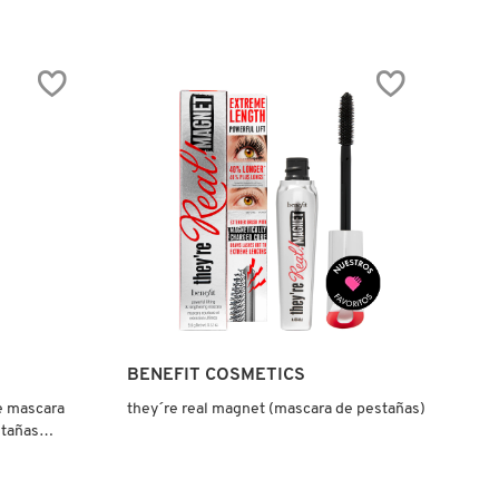
4.0
constructor.search.bazaarvoice.read.label
BADGAL
BANG
POWER
BLUE
MASCARA
(MÁSCARA
PARA
PESTAÑAS
CON
COLOR)
Ver más
BENEFIT COSMETICS
me mascara
they´re real magnet (mascara de pestañas)
stañas