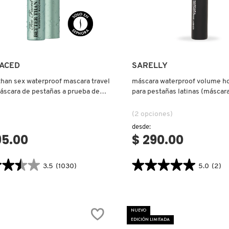
Ver más
Ver más
FACED
SARELLY
than sex waterproof mascara travel
máscara waterproof volume ho
áscara de pestañas a prueba de
para pestañas latinas (máscara
ni)
pestañas)
(2 opciones)
desde:
95.00
$ 290.00
★★★★
★★★★
★★★★★
★★★★★
3.5
(1030)
5.0
(2)
5.0
tor.search.bazaarvoice.read.label
constructor.search.bazaarvoice.read
R
MÁSCARA
WATERPROOF
VOLUME
NUEVO
PROOF
HORSE
RA
LASHES
EDICIÓN LIMITADA
L
PARA