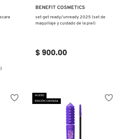
Ver más
BENEFIT COSMETICS
scara
set get ready/unready 2025 (set de
maquillaje y cuidado de la piel)
$ 900.00
)
.label
NUEVO
EDICIÓN LIMITADA