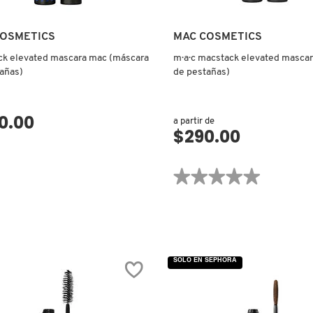
COSMETICS
MAC COSMETICS
k elevated mascara mac (máscara
m·a·c macstack elevated mascar
añas)
de pestañas)
0.00
a partir de
$290.00
VISTA RÁPIDA
VISTA RÁPIDA
★★★★★
★★★★★
No
hay
valoraciones
de
M·A·C
MACSTACK
ELEVATED
MASCARA
SOLO EN SEPHORA
(MÁSCARA
DE
PESTAÑAS)