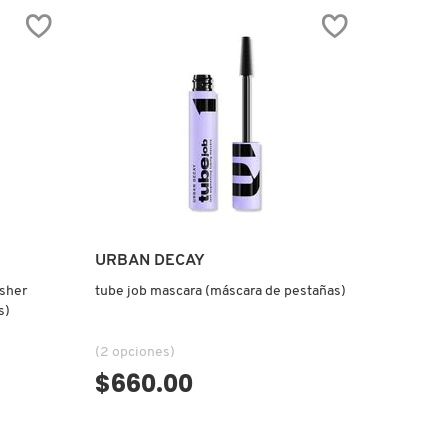
IN
EXTREME
DIMENSION
WATERPROOF
(MÁSCARA
DE
PESTAÑAS)
URBAN DECAY
sher
tube job mascara (máscara de pestañas)
s)
(2 opciones)
$660.00