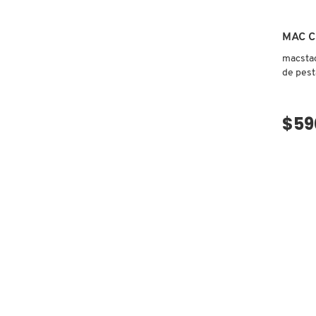
MAC 
FRESH
macstac
de pest
GIORGIO ARMANI
$59
GIVENCHY
GLOSSIER
GLOW RECIPE
GUCCI