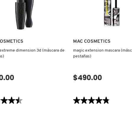
COSMETICS
MAC COSMETICS
 extreme dimension 3d (máscara de
magic extension mascara (másc
as)
pestañas)
0.00
$490.00
VISTA RÁPIDA
VISTA RÁPIDA
★★★★
★★★★
★★★★★
★★★★★
4.8
de
5
estrellas.
Leer
reseñas
de