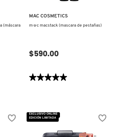
MAC COSMETICS
a (máscara
m·a·c macstack (mascara de pestañas)
$590.00
VISTA RÁPIDA
★★★★★
★★★★★
5
de
5
estrellas.
Leer
reseñas
de
M·A·C
EXCLUSIVO ONLINE
MACSTACK
EDICIÓN LIMITADA
(MASCARA
DE
PESTAÑAS)