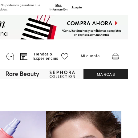
. No podemos garantizar que
Más
.
Acepto
okies.
información
Tiendas &
Mi cuenta
Experiencias
MARCAS