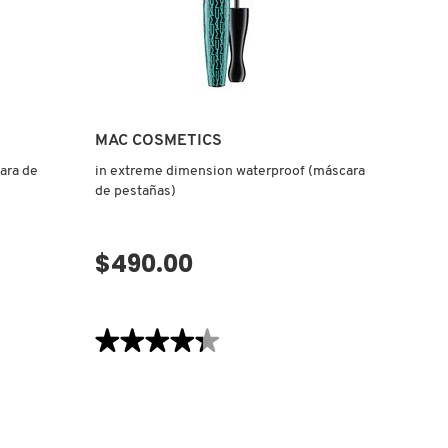
MAC COSMETICS
ara de
in extreme dimension waterproof (máscara
de pestañas)
$490.00
VISTA RÁPIDA
★★★★★
★★★★★
4.3
de
5
estrellas.
Leer
reseñas
de