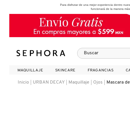
Para disfrutar de una mejor experiencia dentro nu
funcionará de la manera más
SEPHORA COLLECTION
Fragancias
Maquillaje
Skincare
Cabello
Marcas
MAQUILLAJE
MAQUILLAJE
SKINCARE
SKINCARE
FRAGANCIAS
FRAGANCIAS
C
C
VER
VER
VER
VER
VER
VER
Inicio
URBAN DECAY
Maquillaje
Ojos
Mascara de
A
ROSTRO
PRODUCTOS ESPECIALIZADOS
MUJER
SETS DE VALOR & PARA
MAQUILLAJE
ADIDAS
REGALAR
B
MEJILLAS
SKINCARE COREANO
HOMBRE
CUIDADO DE LA PIEL
AESTURA
C
TAMAÑOS DE VIAJE