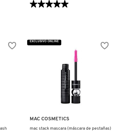
VISTA RÁPIDA
★★★★★
★★★★★
5
de
5
estrellas.
Leer
reseñas
de
TUBE
EXCLUSIVO ONLINE
JOB
MASCARA
(MÁSCARA
DE
PESTAÑAS)
MAC COSMETICS
lash
mac stack mascara (máscara de pestañas)