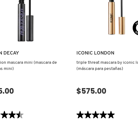
N DECAY
ICONIC LONDON
ion mascara mini (mascara de
triple threat mascara by iconic 
s mini)
(máscara para pestañas)
5.00
$575.00
disponible por el momento
No disponible por el m
★★★★
★★★★
★★★★★
★★★★★
5
de
5
estrellas.