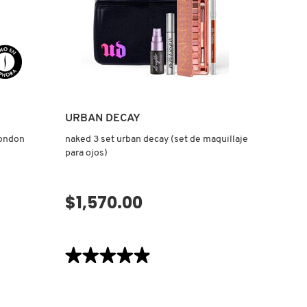
URBAN DECAY
london
naked 3 set urban decay (set de maquillaje
para ojos)
$1,570.00
omento
No disponible por el momento
★★★★★
★★★★★
4.9
de
5
estrellas.