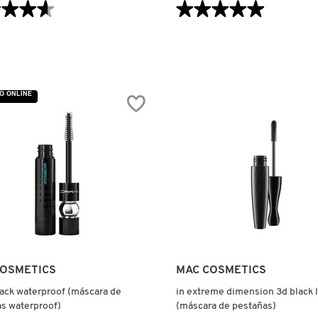
VISTA RÁPIDA
VISTA RÁPIDA
★★★★
★★★★
★★★★★
★★★★★
5
de
5
estrellas.
Leer
reseñas
de
LASH
O ONLINE
DRY
THING
SHAMPOO
MASCARA
RA
REFRESHER
ARA
(SHAMPOO
EN
AS)
SECO
PARA
PESTAÑAS)
COSMETICS
MAC COSMETICS
tack waterproof (máscara de
in extreme dimension 3d black 
s waterproof)
(máscara de pestañas)