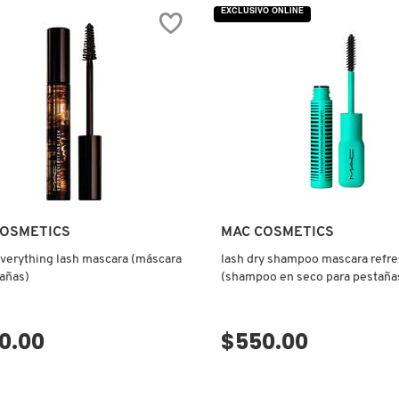
MAGIC
EXCLUSIVO ONLINE
EXTENSION
ME
MASCARA
ION
(MÁSCARA
DE
ARA
PESTAÑAS)
AS)
COSMETICS
MAC COSMETICS
everything lash mascara (máscara
lash dry shampoo mascara refre
añas)
(shampoo en seco para pestaña
0.00
$550.00