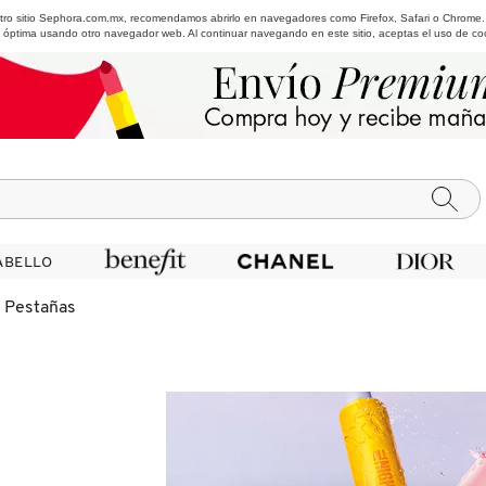
estro sitio Sephora.com.mx, recomendamos abrirlo en navegadores como Firefox, Safari o Chrome
 óptima usando otro navegador web. Al continuar navegando en este sitio, aceptas el uso de co
ABELLO
ABELLO
 Pestañas