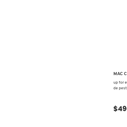
MINI
X
IN
CALVIN KLEIN
EXTRE
DIMENS
INGREDIENTES ACTIVOS DE
Y
3D
(MÁSC
SKINCARE
DE
CAROLINA HERRERA
PESTAÑ
Z
#
CAUDALIE
CHANEL
MAC 
up for 
CHARLOTTE TILBURY
de pest
CLARINS
$49
CLINIQUE