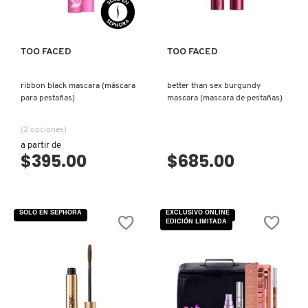
GUERLAIN
HUDA BEAUTY
TOO FACED
TOO FACED
ribbon black mascara (máscara
better than sex burgundy
HUGO BOSS
para pestañas)
mascara (mascara de pestañas)
(2 opciones)
ICONIC LONDON
a partir de
$395.00
$685.00
ILIA
SOLO EN SEPHORA
EXCLUSIVO ONLINE
EDICIÓN LIMITADA
INNISFREE
ISDIN