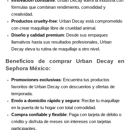
Innovación constante
: Urban Decay lidera la industria con 
fórmulas que combinan rendimiento, comodidad y 
NUXE
creatividad.
Productos cruelty-free
: Urban Decay está comprometido 
con crear maquillaje libre de crueldad animal.
OLAPLEX
Diseño y calidad premium
: Desde sus empaques 
llamativos hasta sus resultados profesionales, Urban 
Decay eleva tu rutina de maquillaje a otro nivel.
OLLIE
Beneficios de comprar Urban Decay en 
Sephora México:
ONE SIZE
Promociones exclusivas
: Encuentra tus productos 
favoritos de Urban Decay con descuentos y ofertas de 
OUAI HAIRCARE
temporada.
Envío a domicilio rápido y seguro
: Recibe tu maquillaje 
en la puerta de tu hogar con total comodidad.
PAI-SHAU
Compra confiable y flexible
: Paga con tarjeta de débito o 
crédito y disfruta de meses sin intereses con tarjetas 
PATCHOLOGY
participantes.