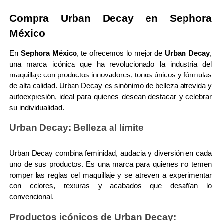
LIVING PROOF
Compra Urban Decay en Sephora 
México
MAC COSMETICS
En 
Sephora México
, te ofrecemos lo mejor de 
Urban Decay
, 
una marca icónica que ha revolucionado la industria del 
maquillaje con productos innovadores, tonos únicos y fórmulas 
MAISON LOUIS MARIE
de alta calidad. Urban Decay es sinónimo de belleza atrevida y 
autoexpresión, ideal para quienes desean destacar y celebrar 
su individualidad.
MAKEUP BY MARIO
Urban Decay: Belleza al límite
MARC JACOBS PERFUMES
Urban Decay combina feminidad, audacia y diversión en cada 
uno de sus productos. Es una marca para quienes no temen 
romper las reglas del maquillaje y se atreven a experimentar 
MEDICUBE
con colores, texturas y acabados que desafían lo 
convencional.
MONTBLANC
Productos icónicos de Urban Decay: