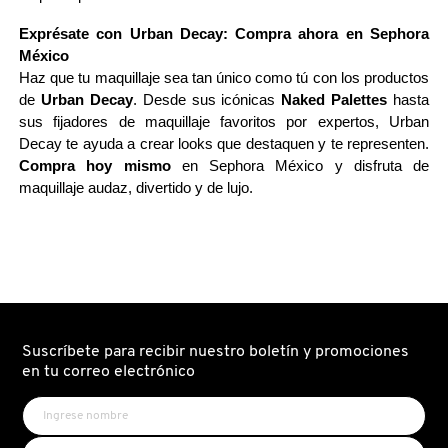
Exprésate con Urban Decay: Compra ahora en Sephora 
PATRICK TA
México
Haz que tu maquillaje sea tan único como tú con los productos 
de 
Urban Decay
. Desde sus icónicas 
Naked Palettes
 hasta 
PEACE OUT SKINCARE
sus fijadores de maquillaje favoritos por expertos, Urban 
Decay te ayuda a crear looks que destaquen y te representen. 
Compra hoy mismo
 en Sephora México y disfruta de 
PETER THOMAS ROTH
maquillaje audaz, divertido y de lujo.
PHLUR
PRADA
Suscríbete para recibir nuestro boletín y promociones
en tu correo electrónico
RABANNE
RARE BEAUTY