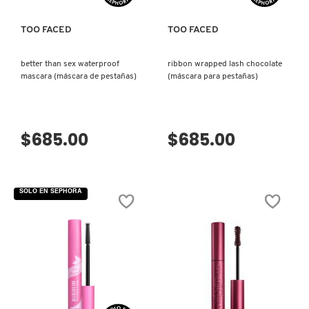
TOO FACED
TOO FACED
FRESH
better than sex waterproof
ribbon wrapped lash chocolate
mascara (máscara de pestañas)
(máscara para pestañas)
GIORGIO ARMANI
GIVENCHY
$685.00
$685.00
GLOSSIER
SOLO EN SEPHORA
GLOW RECIPE
GUCCI
VISTA RÁPIDA
VISTA RÁPIDA