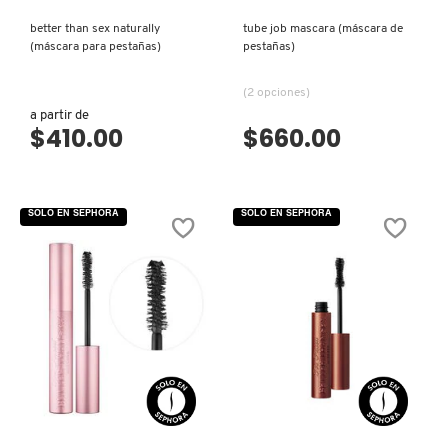
better than sex naturally
tube job mascara (máscara de
COMMODITY
(máscara para pestañas)
pestañas)
(2 opciones)
DERMALOGICA
a partir de
$410.00
$660.00
DIOR
SOLO EN SEPHORA
SOLO EN SEPHORA
DIOR BACKSTAGE
DOLCE&GABBANA
DR. DENNIS GROSS SKINCARE
VISTA RÁPIDA
VISTA RÁPIDA
DR. JART+