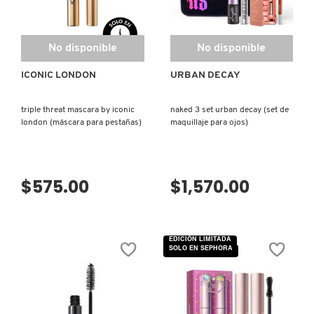
IT COSMETICS
No disponible
No disponible
JEAN PAUL GAULTIER
ICONIC LONDON
URBAN DECAY
JULIETTE HAS A GUN
triple threat mascara by iconic
naked 3 set urban decay (set de
london (máscara para pestañas)
maquillaje para ojos)
K18
$575.00
$1,570.00
KAYALI
KÉRASTASE
EDICIÓN LIMITADA
SOLO EN SEPHORA
KIEHL’S