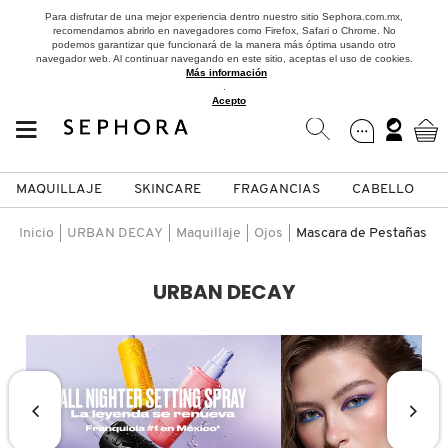
Para disfrutar de una mejor experiencia dentro nuestro sitio Sephora.com.mx,
recomendamos abrirlo en navegadores como Firefox, Safari o Chrome. No
podemos garantizar que funcionará de la manera más óptima usando otro
navegador web. Al continuar navegando en este sitio, aceptas el uso de cookies.
Más información
.
Acepto
MAQUILLAJE
SKINCARE
FRAGANCIAS
CABELLO
SEPHORA COLLECTION
Fragancias
Maquillaje
Skincare
Cabello
Marcas
Inicio
URBAN DECAY
Maquillaje
Ojos
Mascara de Pestañas
VER
VER
VER
VER
VER
VER
URBAN DECAY
A
ROSTRO
PRODUCTOS ESPECIALIZADOS
MUJER
SETS DE VALOR & PARA
MAQUILLAJE
ADIDAS
REGALAR
B
MEJILLAS
SKINCARE COREANO
HOMBRE
CUIDADO DE LA PIEL
AESTURA
C
TAMAÑOS DE VIAJE