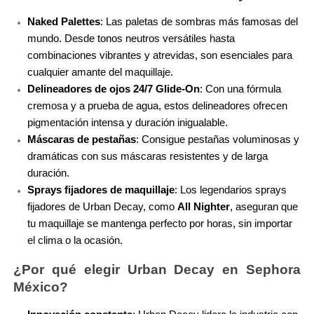
Naked Palettes
: Las paletas de sombras más famosas del 
MOROCCANOIL
mundo. Desde tonos neutros versátiles hasta 
combinaciones vibrantes y atrevidas, son esenciales para 
MOSCHINO
cualquier amante del maquillaje.
Delineadores de ojos 24/7 Glide-On
: Con una fórmula 
cremosa y a prueba de agua, estos delineadores ofrecen 
MURAD
pigmentación intensa y duración inigualable.
Máscaras de pestañas
: Consigue pestañas voluminosas y 
dramáticas con sus máscaras resistentes y de larga 
NARS
duración.
Sprays fijadores de maquillaje
: Los legendarios sprays 
fijadores de Urban Decay, como 
All Nighter
, aseguran que 
NATASHA DENONA
tu maquillaje se mantenga perfecto por horas, sin importar 
el clima o la ocasión.
NEST New York
¿Por qué elegir Urban Decay en Sephora 
México?
NUDESTIX