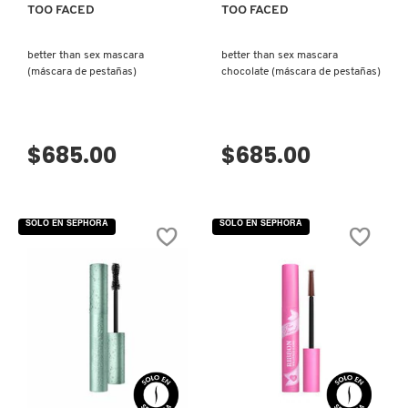
TOO FACED
TOO FACED
DRUNK ELEPHANT
better than sex mascara
better than sex mascara
(máscara de pestañas)
chocolate (máscara de pestañas)
DYSON
$685.00
$685.00
E.L.F. COSMETICS
E.L.F. SKIN
SOLO EN SEPHORA
SOLO EN SEPHORA
ESTÉE LAUDER
FENTY BEAUTY
VISTA RÁPIDA
VISTA RÁPIDA
FENTY SKIN