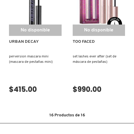
KYLIE COSMETICS
KYLIE JENNER FRAGRANCES
No disponible
No disponible
URBAN DECAY
TOO FACED
L'ORÉAL PROFESSIONNEL
perversion mascara mini
set lashes ever after (set de
(mascara de pestañas mini)
máscara de pestañas)
LANCÔME
LANEIGE
$415.00
$990.00
LAURA MERCIER
16
Productos de
16
LILASH