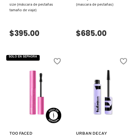
X
size (máscara de pestañas
(mascara de pestañas)
tamaño de viaje)
CALVIN KLEIN
INGREDIENTES ACTIVOS DE
Y
SKINCARE
$395.00
$685.00
CAROLINA HERRERA
Z
#
CAUDALIE
SOLO EN SEPHORA
CHANEL
CHARLOTTE TILBURY
VISTA RÁPIDA
VISTA RÁPIDA
CLARINS
CLINIQUE
TOO FACED
URBAN DECAY