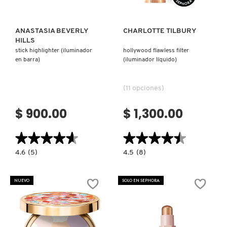
ANASTASIA BEVERLY
CHARLOTTE TILBURY
HILLS
stick highlighter (iluminador
hollywood flawless filter
en barra)
(iluminador líquido)
(11 opciones)
$ 900.00
$ 1,300.00
★★★★★
★★★★★
★★★★★
★★★★★
4.6
4.5
4.6
(5)
4.5
(8)
constructor.search.bazaarvoice.read.label
constructor.search.bazaarvoice.read.la
STICK
HOLLYWOOD
HIGHLIGHTER
FLAWLESS
(ILUMINADOR
FILTER
NUEVO
SOLO EN SEPHORA
EN
(ILUMINADOR
BARRA)
LÍQUIDO)