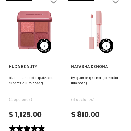
HIGHLIGHT
FPS
IT COSMETICS
BEAUTY
50
WAND
(ILUMINADOR
(ILUMINADOR
FACIAL
LÍQUIDO)
CON
PROTECCIÓN
JEAN PAUL GAULTIER
SOLAR)
JULIETTE HAS A GUN
Ver más
Ver más
K18
HUDA BEAUTY
NATASHA DENONA
blush filter palette (paleta de
hy-glam brightener (corrector
KAYALI
rubores e iluminador)
luminoso)
KÉRASTASE
(4 opciones)
(4 opciones)
$ 1,125.00
$ 810.00
KIEHL’S
★★★★★
★★★★★