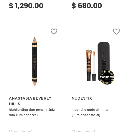
$ 1,290.00
$ 680.00
Ver más
Ver más
ANASTASIA BEVERLY
NUDESTIX
HILLS
highlighting duo pencil (lápiz
magnetic nude glimmer
duo iluminadores)
(iluminador facial)
(2 opciones)
(2 opciones)