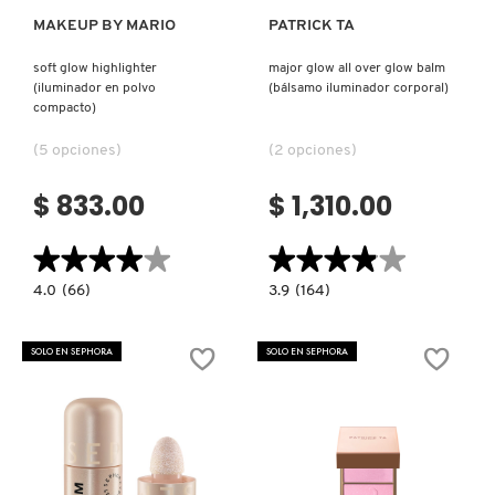
MAKEUP BY MARIO
PATRICK TA
NUXE
soft glow highlighter
major glow all over glow balm
(iluminador en polvo
(bálsamo iluminador corporal)
compacto)
OLAPLEX
(5 opciones)
(2 opciones)
OLLIE
$ 833.00
$ 1,310.00
★★★★★
★★★★★
★★★★★
★★★★★
ONE SIZE
4.0
3.9
4.0
(66)
3.9
(164)
constructor.search.bazaarvoice.read.label
constructor.search.bazaarvoice.read.la
SOFT
MAJOR
GLOW
GLOW
OUAI HAIRCARE
HIGHLIGHTER
ALL
SOLO EN SEPHORA
SOLO EN SEPHORA
(ILUMINADOR
OVER
EN
GLOW
POLVO
BALM
COMPACTO)
(BÁLSAMO
PAI-SHAU
ILUMINADOR
CORPORAL)
PATCHOLOGY