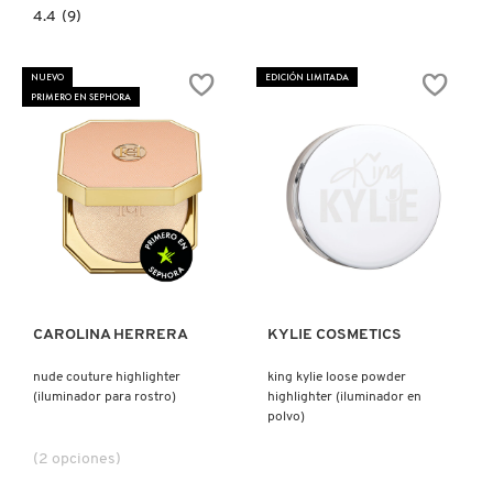
4.4
4.4
(9)
constructor.search.bazaarvoice.read.label
BODY
LAVA
(ILUMINADOR
NUEVO
EDICIÓN LIMITADA
CORPORAL)
PRIMERO EN SEPHORA
Ver más
Ver más
CAROLINA HERRERA
KYLIE COSMETICS
nude couture highlighter
king kylie loose powder
(iluminador para rostro)
highlighter (iluminador en
polvo)
(2 opciones)