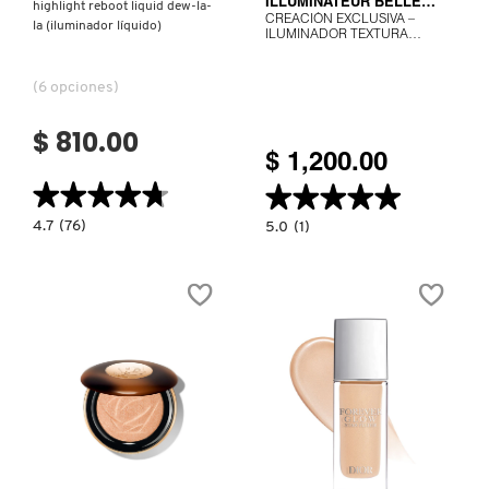
ILLUMINATEUR BELLE
highlight reboot liquid dew-la-
CREACIÓN EXCLUSIVA –
MINE
la (iluminador líquido)
ILUMINADOR TEXTURA
FRESCA
(6 opciones)
$ 810.00
$ 1,200.00
★★★★★
★★★★★
★★★★★
★★★★★
4.7
4.7
(76)
5.0
5.0
(1)
constructor.search.bazaarvoice.read.label
constructor.search.bazaarvoice.read.la
HIGHLIGHT
CREACIÓN
REBOOT
EXCLUSIVA
LIQUID
–
DEW-
ILUMINADOR
LA-
TEXTURA
LA
FRESCA
(ILUMINADOR
LÍQUIDO)
Ver más
Ver más