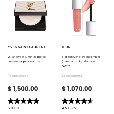
REDKEN
Ver más
Ver más
SARELLY
YVES SAINT LAURENT
DIOR
SEPHORA COLLECTION
ysl ah hyper luminize (polvo
dior forever glow maximizer
iluminador para rostro)
(iluminador líquido para
SEPHORA FAVORITES
rostro)
(4 opciones)
(8 opciones)
SHARK
$ 1,500.00
$ 1,070.00
SHISEIDO
★★★★★
★★★★★
★★★★★
★★★★★
5.0
4.6
5.0
(3)
4.6
(325)
constructor.search.bazaarvoice.read.label
constructor.search.bazaarvoice.read.la
YSL
DIOR