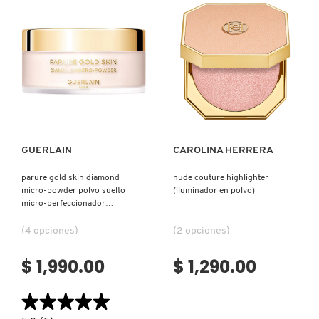
(BRONCEADOR
EFECTO
LÍQUIDO
NATURAL
ILUMINADOR)
(POLVOS
ILUMINADORES)
Ver más
Ver más
GUERLAIN
CAROLINA HERRERA
parure gold skin diamond
nude couture highlighter
micro-powder polvo suelto
(iluminador en polvo)
micro-perfeccionador
traslúcido y luminoso (polvo
traslúcido para rostro)
(4 opciones)
(2 opciones)
$ 1,990.00
$ 1,290.00
★★★★★
★★★★★