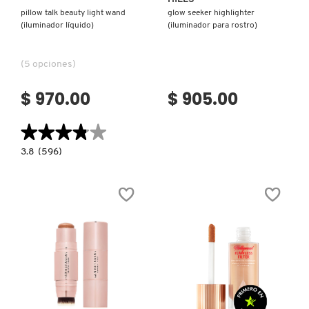
pillow talk beauty light wand
glow seeker highlighter
(iluminador líquido)
(iluminador para rostro)
(5 opciones)
$ 970.00
$ 905.00
★★★★★
★★★★★
3.8
3.8
(596)
constructor.search.bazaarvoice.read.label
PILLOW
TALK
BEAUTY
LIGHT
WAND
(ILUMINADOR
LÍQUIDO)
Ver más
Ver más