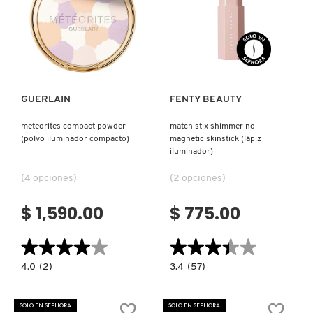
Ver más
Ver más
GUERLAIN
FENTY BEAUTY
meteorites compact powder
match stix shimmer no
(polvo iluminador compacto)
magnetic skinstick (lápiz
iluminador)
(4 opciones)
(2 opciones)
$ 1,590.00
$ 775.00
★★★★★
★★★★★
★★★★★
★★★★★
4.0
3.4
4.0
(2)
3.4
(57)
constructor.search.bazaarvoice.read.label
constructor.search.bazaarvoice.read.la
METEORITES
MATCH
COMPACT
STIX
POWDER
SHIMMER
SOLO EN SEPHORA
SOLO EN SEPHORA
(POLVO
NO