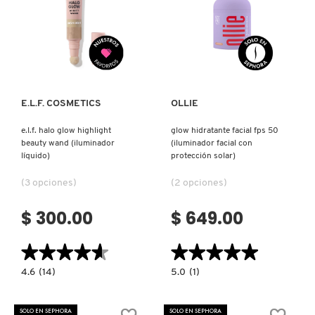
GUERLAIN
Ver más
Ver más
HUDA BEAUTY
HUGO BOSS
E.L.F. COSMETICS
OLLIE
e.l.f. halo glow highlight
glow hidratante facial fps 50
ICONIC LONDON
beauty wand (iluminador
(iluminador facial con
líquido)
protección solar)
(3 opciones)
(2 opciones)
ILIA
$ 300.00
$ 649.00
INNISFREE
★★★★★
★★★★★
★★★★★
★★★★★
4.6
5.0
4.6
(14)
5.0
(1)
ISDIN
constructor.search.bazaarvoice.read.label
constructor.search.bazaarvoice.read.la
E.L.F.
GLOW
HALO
HIDRATANTE
GLOW
FACIAL
SOLO EN SEPHORA
SOLO EN SEPHORA