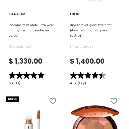
LANCÔME
DIOR
lancome teint idole ultra wear
dior forever glow star filter
highlighter (iluminador en
(iluminador líquido para
polvo)
rostro)
(3 opciones)
(4 opciones)
$ 1,330.00
$ 1,400.00
★★★★★
★★★★★
★★★★★
★★★★★
5.0
4.5
5.0
(1)
4.5
(179)
constructor.search.bazaarvoice.read.label
constructor.search.bazaarvoice.read.la
LANCOME
DIOR
TEINT
FOREVER
IDOLE
GLOW
NUEVO
ULTRA
STAR
WEAR
FILTER
HIGHLIGHTER
(ILUMINADOR
(ILUMINADOR
LÍQUIDO
EN
PARA
POLVO)
ROSTRO)