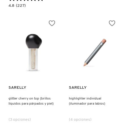
4.8
4.8
(227)
KYLIE COSMETICS
constructor.search.bazaarvoice.read.label
BLUSH
FILTER
PALETTE
(PALETA
KYLIE JENNER FRAGRANCES
DE
RUBORES
E
ILUMINADOR)
L'ORÉAL PROFESSIONNEL
LANCÔME
Ver más
Ver más
LANEIGE
SARELLY
SARELLY
LAURA MERCIER
glitter cherry on top (brillos
highlighter individual
líquidos para párpados y piel)
(iluminador para labios)
LILASH
(3 opciones)
(4 opciones)