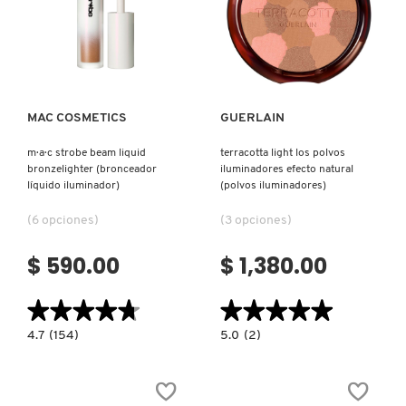
Ver más
Ver más
MAC COSMETICS
GUERLAIN
m·a·c strobe beam liquid
terracotta light los polvos
bronzelighter (bronceador
iluminadores efecto natural
líquido iluminador)
(polvos iluminadores)
(6 opciones)
(3 opciones)
$ 590.00
$ 1,380.00
★★★★★
★★★★★
★★★★★
★★★★★
4.7
5.0
4.7
(154)
5.0
(2)
constructor.search.bazaarvoice.read.label
constructor.search.bazaarvoice.read.la
M·A·C
TERRACOTTA
STROBE
LIGHT
BEAM
LOS
LIQUID
POLVOS
BRONZELIGHTER
ILUMINADORES