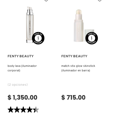
ILUMINADOR
MAGNETIC
COMPACTO)
SKINSTICK
(LÁPIZ
ILUMINADOR)
Ver más
Ver más
FENTY BEAUTY
FENTY BEAUTY
body lava (iluminador
match stix glow skinstick
corporal)
(iluminador en barra)
(2 opciones)
$ 1,350.00
$ 715.00
★★★★★
★★★★★