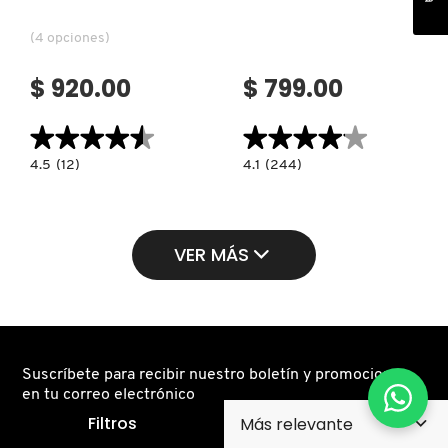
(4 opciones)
$ 920.00
$ 799.00
★★★★★
★★★★★
★★★★★
★★★★★
4.5
4.1
4.5
(12)
4.1
(244)
constructor.search.bazaarvoice.read.label
constructor.search.bazaarvoice.read.la
EXTRA
CHUBBY
DIMENSION
STICK
SKINFINISH
SCULTPING
(ILUMINADOR
HIGHLIGHT
FACIAL)
(ILUMINADOR
VER MÁS
EN
BARRA)
Suscríbete para recibir nuestro boletín y promociones
en tu correo electrónico
Filtros