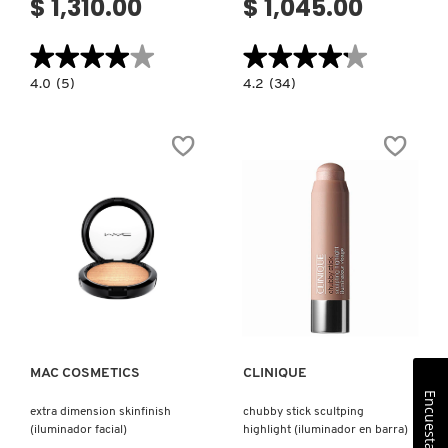
$ 1,310.00
$ 1,045.00
★★★★★
★★★★★
★★★★★
★★★★★
4.0
4.2
4.0
(5)
4.2
(34)
constructor.search.bazaarvoice.read.label
constructor.search.bazaarvoice.read.la
TERRACOTTA
SILK
COMPACT
GLOW
LUMINIZER
DUO
(POLVO
(RUBOR
ILUMINADOR)
E
ILUMINADOR)
Ver más
Ver más
MAC COSMETICS
CLINIQUE
Encuesta
extra dimension skinfinish
chubby stick scultping
(iluminador facial)
highlight (iluminador en barra)