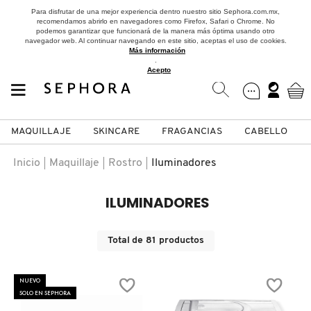
Para disfrutar de una mejor experiencia dentro nuestro sitio Sephora.com.mx,
recomendamos abrirlo en navegadores como Firefox, Safari o Chrome. No
podemos garantizar que funcionará de la manera más óptima usando otro
navegador web. Al continuar navegando en este sitio, aceptas el uso de cookies.
Más información
.
Acepto
MAQUILLAJE
SKINCARE
FRAGANCIAS
CABELLO
SEPHORA COLLECTION
Fragancias
Maquillaje
Skincare
Cabello
Marcas
Inicio
Maquillaje
Rostro
Iluminadores
VER
VER
VER
VER
VER
VER
ILUMINADORES
A
ROSTRO
PRODUCTOS ESPECIALIZADOS
MUJER
SETS DE VALOR & PARA
MAQUILLAJE
ADIDAS
Total de
81
productos
REGALAR
B
MEJILLAS
SKINCARE COREANO
HOMBRE
CUIDADO DE LA PIEL
AESTURA
NUEVO
C
SOLO EN SEPHORA
TAMAÑOS DE VIAJE