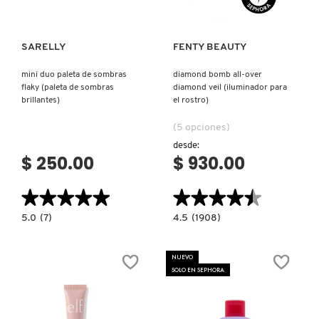
FRESH
SARELLY
FENTY BEAUTY
mini duo paleta de sombras
diamond bomb all-over
flaky (paleta de sombras
diamond veil (iluminador para
GIORGIO ARMANI
brillantes)
el rostro)
(5 opciones)
GIVENCHY
desde:
$ 250.00
$ 930.00
GLOSSIER
★★★★★
★★★★★
★★★★★
★★★★★
5.0
4.5
5.0
(7)
4.5
(1908)
constructor.search.bazaarvoice.read.label
constructor.search.bazaarvoice.read.la
GLOW RECIPE
MINI
DIAMOND
DUO
BOMB
PALETA
ALL-
NUEVO
DE
OVER
SOLO EN SEPHORA
SOMBRAS
DIAMOND
GUCCI
FLAKY
VEIL
(PALETA
(ILUMINADOR
DE
PARA
SOMBRAS
EL
BRILLANTES)
ROSTRO)