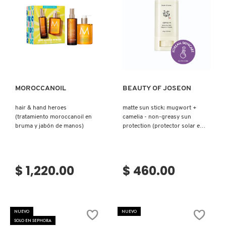
PATRICK TA
Ver más
Ver más
PEACE OUT SKINCARE
MOROCCANOIL
BEAUTY OF JOSEON
PETER THOMAS ROTH
hair & hand heroes
matte sun stick: mugwort +
(tratamiento moroccanoil en
camelia - non-greasy sun
PHLUR
bruma y jabón de manos)
protection (protector solar en
barra)
PRADA
$ 1,220.00
$ 460.00
RABANNE
NUEVO
NUEVO
SOLO EN SEPHORA
RARE BEAUTY