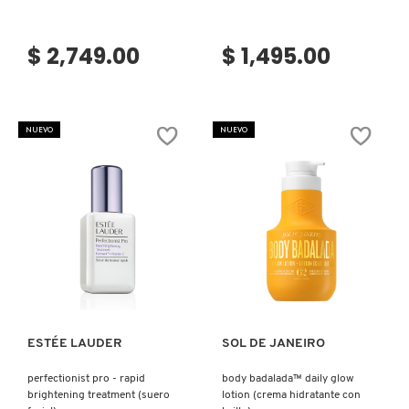
$ 2,749.00
$ 1,495.00
NUEVO
NUEVO
Ver más
Ver más
ESTÉE LAUDER
SOL DE JANEIRO
perfectionist pro - rapid
body badalada™ daily glow
brightening treatment (suero
lotion (crema hidratante con