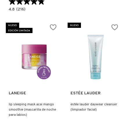
★★★★★
★★★★★
4.8
4.8
(216)
constructor.search.bazaarvoice.read.label
BALANCE
MODE
RICE
NUEVO
NUEVO
FOAMING
EDICIÓN LIMITADA
DEEP
GEL
CLEANSER
(GEL
LIMPIADOR
ESPUMANTE)
Ver más
Ver más
LANEIGE
ESTÉE LAUDER
lip sleeping mask acai mango
estée lauder daywear cleanser
smoothie (mascarilla de noche
(limpiador facial)
para labios)