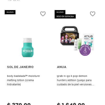
SKIN 1004
constructor.search.bazaarvoice.read.label
LIP
SCRUB
(EXFOLIANTE
NUEVO
NUEVO
DE
SMASHBOX
SOLO EN SEPHORA
LABIOS)
SOL DE JANEIRO
SUPERGOOP!
Ver más
Ver más
THE INKEY LIST
SOL DE JANEIRO
ANUA
body badalada™ moisture
grab-n-go k pop demon
THE ORDINARY
melting lotion (crema
hunters edition (juego para
hidratante)
cuidado de la piel versiones
mini)
TOCOBO