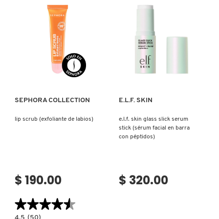
REDKEN
Ver más
Ver más
SARELLY
SEPHORA COLLECTION
SEPHORA COLLECTION
E.L.F. SKIN
lip scrub (exfoliante de labios)
e.l.f. skin glass slick serum
SEPHORA FAVORITES
stick (sérum facial en barra
con péptidos)
SHARK
$ 190.00
$ 320.00
SHISEIDO
★★★★★
★★★★★
4.5
4.5
(50)