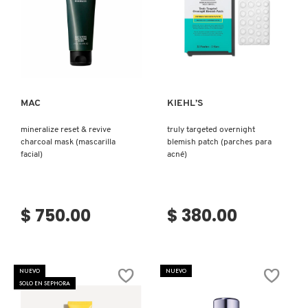
Ver más
Ver más
MAC
KIEHL’S
mineralize reset & revive
truly targeted overnight
charcoal mask (mascarilla
blemish patch (parches para
facial)
acné)
$ 750.00
$ 380.00
NUEVO
NUEVO
SOLO EN SEPHORA