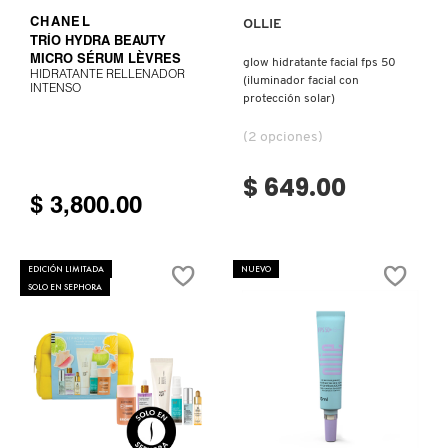
IT COSMETICS
CHANEL
OLLIE
TRÍO HYDRA BEAUTY
MICRO SÉRUM LÈVRES
glow hidratante facial fps 50
HIDRATANTE RELLENADOR
JEAN PAUL GAULTIER
(iluminador facial con
INTENSO
protección solar)
(2 opciones)
JULIETTE HAS A GUN
$ 649.00
$ 3,800.00
K18
EDICIÓN LIMITADA
NUEVO
KAYALI
SOLO EN SEPHORA
KÉRASTASE
KIEHL’S
Ver más
Ver más