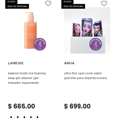
NUEVO
NUEVO
SOLO EN SEPHORA
SOLO EN SEPHORA
Ver más
Ver más
LANEIGE
ANUA
balance mode rice foaming
ultra-thin spot cover patch
deep gel cleanser (gel
(parches para imperfecciones)
limpiador espumante)
$ 665.00
$ 699.00