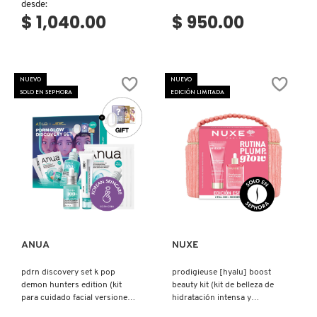
desde:
$ 1,040.00
$ 950.00
VERSACE
YVES SAINT LAURENT
NUEVO
NUEVO
SOLO EN SEPHORA
EDICIÓN LIMITADA
Ver más
Ver más
ANUA
NUXE
pdrn discovery set k pop
prodigieuse [hyalu] boost
demon hunters edition (kit
beauty kit (kit de belleza de
para cuidado facial versiones
hidratación intensa y
mini)
luminosidad)