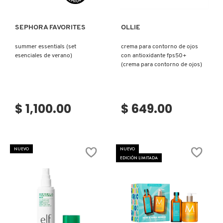
KYLIE COSMETICS
SEPHORA FAVORITES
OLLIE
KYLIE JENNER FRAGRANCES
summer essentials (set
crema para contorno de ojos
esenciales de verano)
con antioxidante fps50+
(crema para contorno de ojos)
L'ORÉAL PROFESSIONNEL
$ 1,100.00
$ 649.00
LANCÔME
LANEIGE
NUEVO
NUEVO
EDICIÓN LIMITADA
LAURA MERCIER
LILASH