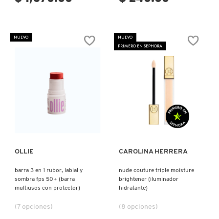
DRUNK ELEPHANT
NUEVO
NUEVO
PRIMERO EN SEPHORA
DYSON
E.L.F. COSMETICS
Ver más
Ver más
E.L.F. SKIN
OLLIE
CAROLINA HERRERA
ESTÉE LAUDER
barra 3 en 1 rubor, labial y
nude couture triple moisture
sombra fps 50+ (barra
brightener (iluminador
FENTY BEAUTY
multiusos con protector)
hidratante)
(7 opciones)
(8 opciones)
FENTY SKIN