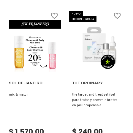
COMMODITY
NUEVO
EDICIÓN LIMITADA
DERMALOGICA
DIOR
Ver más
Ver más
DIOR BACKSTAGE
SOL DE JANEIRO
THE ORDINARY
DOLCE&GABBANA
mix & match
the target and treat set (set
para tratar y prevenir brotes
en piel propensa a
DR. DENNIS GROSS SKINCARE
imperfecciones.)
$ 1,570.00
$ 240.00
DR. JART+