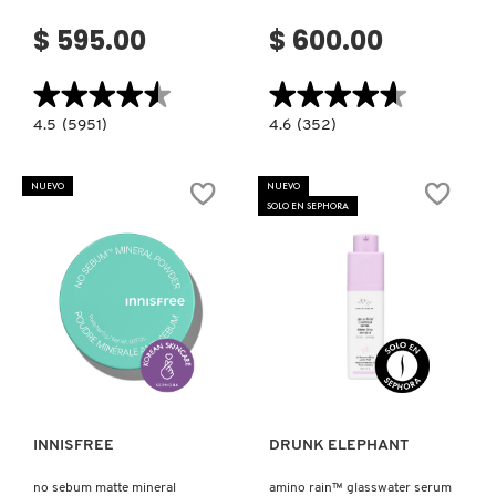
$ 595.00
$ 600.00
★★★★★
★★★★★
★★★★★
★★★★★
4.5
4.6
4.5
(5951)
4.6
(352)
constructor.search.bazaarvoice.read.label
constructor.search.bazaarvoice.read.la
LIP
ESTÉE
SLEEPING
LAUDER
MASK
DAYWEAR
NUEVO
NUEVO
ACAI
CLEANSER
SOLO EN SEPHORA
MANGO
(LIMPIADOR
SMOOTHIE
FACIAL)
(MASCARILLA
DE
NOCHE
PARA
LABIOS)
Ver más
Ver más
INNISFREE
DRUNK ELEPHANT
no sebum matte mineral
amino rain™ glasswater serum