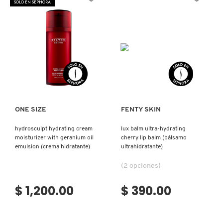
SOLO EN SEPHORA
N
BEAUTY OF JOSEON
BRONCEADORES Y
O
AUTOBRONCEADORES
BENEFIT COSMETICS
P
TRATAMIENTOS PARA LABIOS
Ver más
Ver más
Q
BILLIE EILISH
R
HERRAMIENTAS DE ALTA
TECNOLOGÍA
ONE SIZE
FENTY SKIN
BIODANCE
S
hydrosculpt hydrating cream
lux balm ultra-hydrating
moisturizer with geranium oil
cherry lip balm (bálsamo
T
SETS DE VALOR & PARA
BRIOGEO
emulsion (crema hidratante)
ultrahidratante)
REGALAR
U
(2 opciones)
BUMBLE AND BUMBLE
V
TAMAÑOS DE VIAJE
$ 1,200.00
$ 390.00
W
BURBERRY
BAÑO Y CUERPO