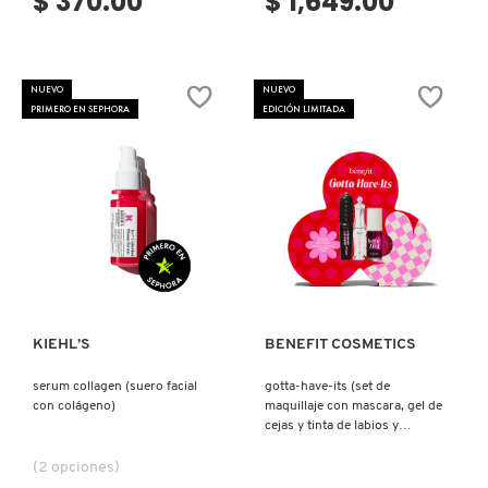
$ 370.00
$ 1,649.00
TOM FORD
TONYMOLY
NUEVO
NUEVO
PRIMERO EN SEPHORA
EDICIÓN LIMITADA
TOO FACED
TRULY BEAUTY
Ver más
Ver más
TWEEZERMAN
KIEHL’S
BENEFIT COSMETICS
URBAN DECAY
serum collagen (suero facial
gotta-have-its (set de
con colágeno)
maquillaje con mascara, gel de
cejas y tinta de labios y
VALENTINO
mejillas)
(2 opciones)