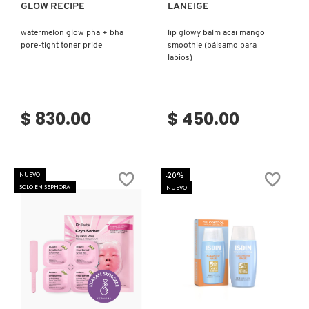
GLOW RECIPE
LANEIGE
watermelon glow pha + bha
lip glowy balm acai mango
pore-tight toner pride
smoothie (bálsamo para
labios)
$ 830.00
$ 450.00
-20%
NUEVO
SOLO EN SEPHORA
NUEVO
Ver más
Ver más