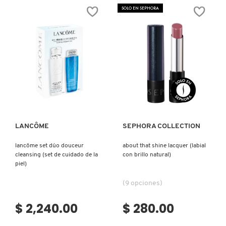
X
SOLO EN SEPHORA
CALVIN KLEIN
INGREDIENTES ACTIVOS DE
Y
SKINCARE
CAROLINA HERRERA
Z
#
CAUDALIE
Ver más
Ver más
CHANEL
LANCÔME
SEPHORA COLLECTION
lancôme set dúo douceur
about that shine lacquer (labial
CHARLOTTE TILBURY
cleansing (set de cuidado de la
con brillo natural)
piel)
CLARINS
(9 opciones)
$ 2,240.00
$ 280.00
CLINIQUE