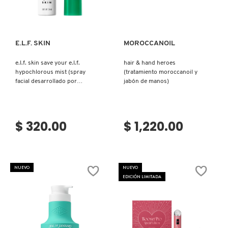
Ver más
Ver más
LIVING PROOF
E.L.F. SKIN
MOROCCANOIL
MAC COSMETICS
e.l.f. skin save your e.l.f.
hair & hand heroes
hypochlorous mist (spray
(tratamiento moroccanoil y
MAISON LOUIS MARIE
facial desarrollado por
jabón de manos)
dermatólogos con ácido
hipocloroso)
MAKEUP BY MARIO
$ 320.00
$ 1,220.00
MARC JACOBS PERFUMES
NUEVO
NUEVO
EDICIÓN LIMITADA
MEDICUBE
MONTBLANC