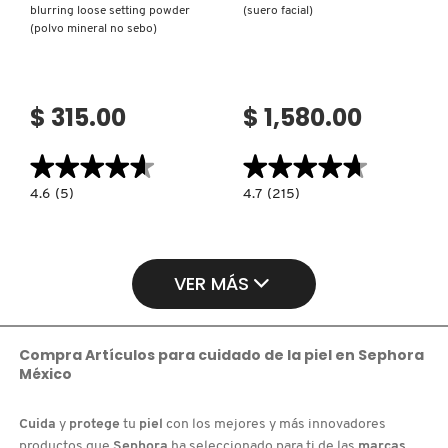
blurring loose setting powder
(suero facial)
(polvo mineral no sebo)
$ 315.00
$ 1,580.00
★★★★★
★★★★★
★★★★★
★★★★★
4.6
4.7
4.6
(5)
4.7
(215)
constructor.search.bazaarvoice.read.label
constructor.search.bazaarvoice.read.la
NO
AMINO
SEBUM
RAIN™
MATTE
GLASSWATER
MINERAL
SERUM
BLURRING
(SUERO
VER MÁS
LOOSE
FACIAL)
SETTING
POWDER
(POLVO
MINERAL
NO
Compra Artículos para cuidado de la piel en Sephora
SEBO)
México
Cuida
y
protege
tu
piel
con los mejores y más innovadores
productos que
Sephora
ha seleccionado para ti de las
marcas