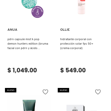
Ver más
Ver más
ANUA
OLLIE
pdrn capsule mist k pop
hidratante corporal con
demon hunters edition (bruma
protección solar fps 50+
facial con pdrn y ácido
(crema corporal)
hialurónico)
$ 1,049.00
$ 549.00
NUEVO
NUEVO