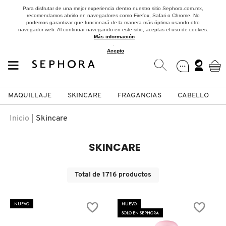
Para disfrutar de una mejor experiencia dentro nuestro sitio Sephora.com.mx,
recomendamos abrirlo en navegadores como Firefox, Safari o Chrome. No
podemos garantizar que funcionará de la manera más óptima usando otro
navegador web. Al continuar navegando en este sitio, aceptas el uso de cookies.
Más información
.
Acepto
MAQUILLAJE
SKINCARE
FRAGANCIAS
CABELLO
SEPHORA COLLECTION
Fragancias
Maquillaje
Skincare
Cabello
Marcas
Inicio
Skincare
VER
VER
VER
VER
VER
VER
SKINCARE
A
ROSTRO
PRODUCTOS ESPECIALIZADOS
MUJER
SETS DE VALOR & PARA
MAQUILLAJE
ADIDAS
Total de
1716
productos
REGALAR
B
MEJILLAS
SKINCARE COREANO
HOMBRE
CUIDADO DE LA PIEL
AESTURA
NUEVO
NUEVO
C
SOLO EN SEPHORA
TAMAÑOS DE VIAJE