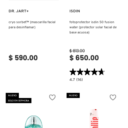
DR. JART+
ISDIN
cryo sorbet™ (mascarilla facial
fotoprotector isdin 50 fusion
para desinflamar)
water (protector solar facial de
base acuosa)
$ 813.00
$ 590.00
$ 650.00
★★★★★
★★★★★
4.7
4.7
(16)
constructor.search.bazaarvoice.read.la
FOTOPROTECTOR
ISDIN
50
NUEVO
NUEVO
FUSION
SOLO EN SEPHORA
WATER
(PROTECTOR
SOLAR
FACIAL
DE
BASE
ACUOSA)