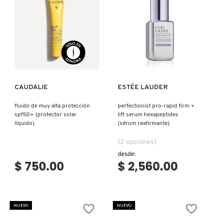
Ver más
Ver más
CAUDALIE
ESTÉE LAUDER
fluido de muy alta protección
perfectionist pro-rapid firm +
spf50+ (protector solar
lift serum hexapeptides
líquido)
(sérum reafirmante)
(2 opciones)
desde:
$ 750.00
$ 2,560.00
NUEVO
NUEVO