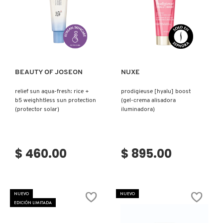
NUXE
Ver más
Ver más
OLAPLEX
BEAUTY OF JOSEON
NUXE
OLLIE
relief sun aqua-fresh: rice +
prodigieuse [hyalu] boost
b5 weighhtless sun protection
(gel-crema alisadora
(protector solar)
iluminadora)
ONE SIZE
$ 460.00
$ 895.00
OUAI HAIRCARE
PAI-SHAU
NUEVO
NUEVO
EDICIÓN LIMITADA
PATCHOLOGY