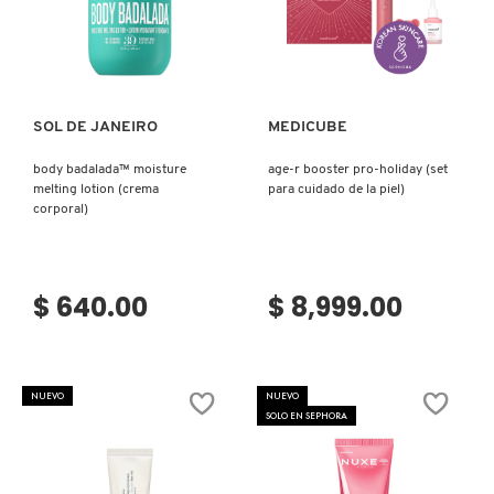
Ver más
Ver más
MOROCCANOIL
MOSCHINO
SOL DE JANEIRO
MEDICUBE
body badalada™ moisture
age-r booster pro-holiday (set
MURAD
melting lotion (crema
para cuidado de la piel)
corporal)
NARS
$ 640.00
$ 8,999.00
NATASHA DENONA
NUEVO
NUEVO
NEST New York
SOLO EN SEPHORA
NUDESTIX