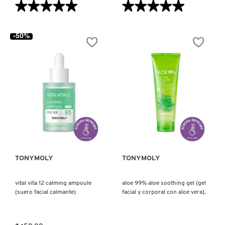
★★★★★
★★★★★
★★★★★
★★★★★
5
5
de
de
5
5
-50%
estrellas.
estrellas.
Leer
Leer
reseñas
reseñas
de
de
MINI
PRO
BERRY
CLEAN
LIP
SMOKY
BALM-
LIP
CHERRY
&
(MINI
EYE
BÁLSAMO
REMOVER
LABIAL
(REMOVEDOR
VISTA RÁPIDA
VISTA RÁPIDA
DE
DE
CEREZA)
MAQUILLAJE
PRO
CLEAN)
TONYMOLY
TONYMOLY
vital vita 12 calming ampoule
aloe 99% aloe soothing gel (gel
(suero facial calmante)
facial y corporal con aloe vera).