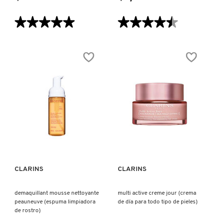
★★★★★
★★★★★
★★★★★
★★★★★
5
4.5
de
de
5
5
estrellas.
estrellas.
Leer
Leer
reseñas
reseñas
de
de
SOS
MULTI-
LASHES
ACTIVE
SERUM
NUIT
MASCARA
(CREMA
(MASCARA
DE
DE
NOCHE
PESTAÑAS
PARA
BASE
TODO
VISTA RÁPIDA
VISTA RÁPIDA
SERUM)
TIPO
DE
PIELES)
CLARINS
CLARINS
demaquillant mousse nettoyante
multi active creme jour (crema
peauneuve (espuma limpiadora
de día para todo tipo de pieles)
de rostro)