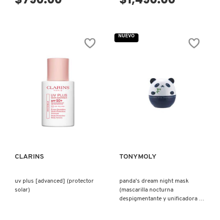
LIVING PROOF
NUEVO
MAC COSMETICS
MAISON LOUIS MARIE
MAKEUP BY MARIO
VISTA RÁPIDA
VISTA RÁPIDA
MARC JACOBS PERFUMES
CLARINS
TONYMOLY
MEDICUBE
uv plus [advanced] (protector
panda's dream night mask
solar)
(mascarilla nocturna
despigmentante y unificadora de
MONTBLANC
tono)