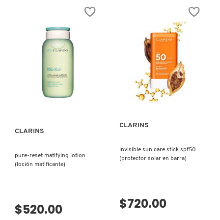
IT COSMETICS
JEAN PAUL GAULTIER
JULIETTE HAS A GUN
VISTA RÁPIDA
K18
CLARINS
CLARINS
KAYALI
invisible sun care stick spf50
pure-reset matifying lotion
(protector solar en barra)
(loción matificante)
KÉRASTASE
VISTA RÁPIDA
KIEHL’S
$720.00
$520.00