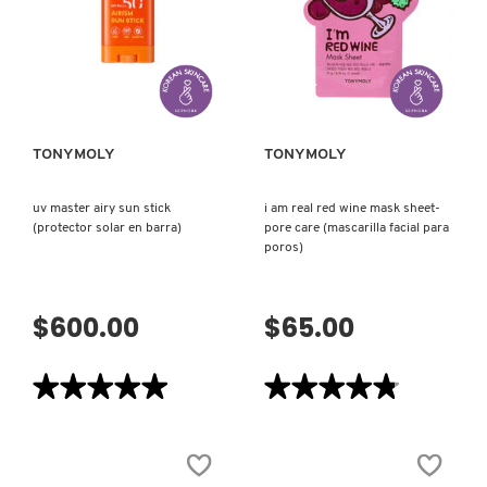
ROSTRO)
PARA
TOM FORD
CONTORNO
DE
OJOS)
VISTA RÁPIDA
VISTA RÁPIDA
TONYMOLY
TONYMOLY
TONYMOLY
TOO FACED
uv master airy sun stick
i am real red wine mask sheet-
TRULY BEAUTY
(protector solar en barra)
pore care (mascarilla facial para
poros)
TWEEZERMAN
$600.00
$65.00
URBAN DECAY
★★★★★
★★★★★
★★★★★
★★★★★
5
4.8
de
de
VALENTINO
5
5
estrellas.
estrellas.
Leer
Leer
reseñas
reseñas