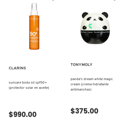
GUERLAIN
HUDA BEAUTY
HUGO BOSS
VISTA RÁPIDA
ICONIC LONDON
TONYMOLY
CLARINS
ILIA
panda's dream white magic
suncare body oil spf50+
cream (crema hidratante
(protector solar en aceite)
antimanchas)
INNISFREE
VISTA RÁPIDA
$375.00
$990.00
ISDIN