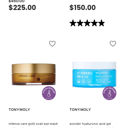
$450.00
$225.00
$150.00
★★★★★
★★★★★
4.9
de
5
estrellas.
Leer
reseñas
de
ALOE
99%
ALOE
SOOTHING
GEL
(GEL
FACIAL
Y
VISTA RÁPIDA
VISTA RÁPIDA
CORPORAL
CON
ALOE
VERA).
TONYMOLY
TONYMOLY
intense care gold snail eye mask
wonder hyaluronic acid gel