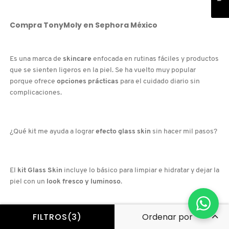
Compra
TonyMoly
en
Sephora México
Es una marca de
skincare
enfocada en rutinas fáciles y productos
que se sienten ligeros en la piel. Se ha vuelto muy popular
porque ofrece
opciones prácticas
para el cuidado diario sin
complicaciones.
¿Qué kit me ayuda a lograr
efecto glass skin
sin hacer mil pasos?
El
kit Glass Skin
incluye lo básico para limpiar e hidratar y dejar la
piel con un
look fresco y luminoso
.
FILTROS(3)
¿Qué puedo usar para refrescar el
contorno de ojos
en minutos?