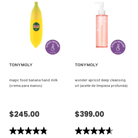
de
de
VERSACE
UV
I
MASTER
AM
AIRY
REAL
SUN
RED
STICK
WINE
(PROTECTOR
MASK
YVES SAINT LAURENT
SOLAR
SHEET-
EN
PORE
VISTA RÁPIDA
VISTA RÁPIDA
BARRA)
CARE
(MASCARILLA
FACIAL
PARA
POROS)
TONYMOLY
TONYMOLY
magic food banana hand milk
wonder apricot deep cleansing
(crema para manos)
oil (aceite de limpieza profunda)
$245.00
$399.00
★★★★★
★★★★★
★★★★★
★★★★★