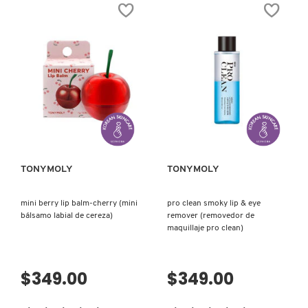
estrellas.
estrellas.
Leer
Leer
reseñas
reseñas
de
de
TAKOPORE
VITAL
SEBUM
VITA
SSOK
SYNERGY
SSOK
AMPOULE
PEEL
(SUERO
OFF
FACIAL
PACK
ENERGIZANTE)
(GEL
VISTA RÁPIDA
VISTA RÁPIDA
EXTRACTOR
DE
PUNTOS
NEGROS)
TONYMOLY
TONYMOLY
mini berry lip balm-cherry (mini
pro clean smoky lip & eye
bálsamo labial de cereza)
remover (removedor de
maquillaje pro clean)
$349.00
$349.00