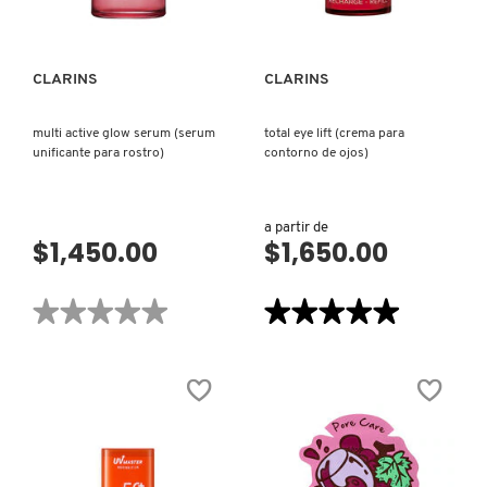
SUERO
SKIN 1004
ANTIEDAD)
SMASHBOX
CLARINS
CLARINS
multi active glow serum (serum
total eye lift (crema para
SOL DE JANEIRO
unificante para rostro)
contorno de ojos)
SUPERGOOP!
a partir de
$1,450.00
$1,650.00
THE INKEY LIST
★★★★★
★★★★★
★★★★★
★★★★★
No
5
hay
de
THE ORDINARY
valoraciones
5
de
estrellas.
MULTI
Leer
ACTIVE
reseñas
GLOW
de
TOCOBO
SERUM
TOTAL
(SERUM
EYE
UNIFICANTE
LIFT
PARA
(CREMA