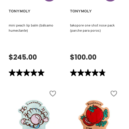
TONYMOLY
TONYMOLY
mini peach lip balm (bálsamo
takopore one shot nose pack
humectante)
(parche para poros)
$245.00
$100.00
★★★★★
★★★★★
★★★★★
★★★★★
5
4.8
de
de
5
5
estrellas.
estrellas.
Leer
Leer
reseñas
reseñas
de
de
MINI
TAKOPORE
PEACH
ONE
LIP
SHOT
BALM
NOSE
(BÁLSAMO
PACK
HUMECTANTE)
(PARCHE
PARA