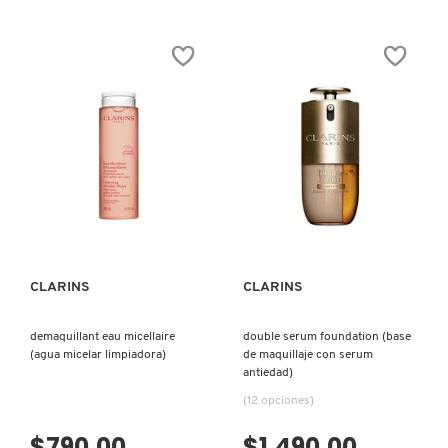
KYLIE COSMETICS
KYLIE JENNER FRAGRANCES
L'ORÉAL PROFESSIONNEL
VISTA RÁPIDA
VISTA RÁPIDA
LANCÔME
LANEIGE
CLARINS
CLARINS
demaquillant eau micellaire
double serum foundation (base
LAURA MERCIER
(agua micelar limpiadora)
de maquillaje con serum
antiedad)
(12 opciones)
LILASH
$790.00
$1,490.00