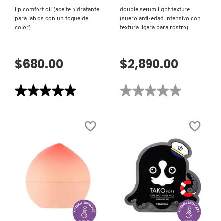
lip comfort oil (aceite hidratante
double serum light texture
para labios con un toque de
(suero anti-edad intensivo con
color)
textura ligera para rostro)
$680.00
$2,890.00
★★★★★
★★★★★
★★★★★
★★★★★
5
No
de
hay
5
valoraciones
estrellas.
de
Leer
DOUBLE
reseñas
SERUM
de
LIGHT
LIP
TEXTURE
COMFORT
(SUERO
OIL
ANTI-
(ACEITE
EDAD
HIDRATANTE
INTENSIVO
PARA
CON
LABIOS
TEXTURA
CON
LIGERA
VISTA RÁPIDA
VISTA RÁPIDA
UN
PARA
TOQUE
ROSTRO)
DE
COLOR)