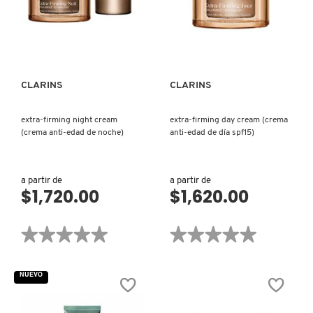
OJOS)
VISTA RÁPIDA
VISTA RÁPIDA
DRUNK ELEPHANT
DYSON
CLARINS
CLARINS
extra-firming night cream
extra-firming day cream (crema
E.L.F. COSMETICS
(crema anti-edad de noche)
anti-edad de día spf15)
E.L.F. SKIN
a partir de
a partir de
$1,720.00
$1,620.00
ESTÉE LAUDER
★★★★★
★★★★★
★★★★★
★★★★★
No
No
hay
hay
FENTY BEAUTY
valoraciones
valoraciones
NUEVO
de
de
EXTRA-
EXTRA-
FIRMING
FIRMING
NIGHT
DAY
FENTY SKIN