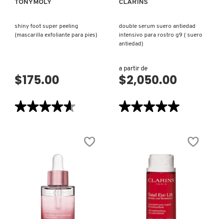
TONYMOLY
CLARINS
shiny foot super peeling
double serum suero antiedad
REDKEN
(mascarilla exfoliante para pies)
intensivo para rostro g9 ( suero
antiedad)
SARELLY
a partir de
$175.00
$2,050.00
SEPHORA COLLECTION
★★★★★
★★★★★
★★★★★
★★★★★
4.6
5
de
de
SEPHORA FAVORITES
5
5
estrellas.
estrellas.
Leer
Leer
reseñas
reseñas
de
de
SHARK
SHINY
DOUBLE
FOOT
SERUM
SUPER
SUERO
PEELING
ANTIEDAD
(MASCARILLA
INTENSIVO
SHISEIDO
EXFOLIANTE
PARA
PARA
ROSTRO
PIES)
G9
VISTA RÁPIDA
VISTA RÁPIDA
(