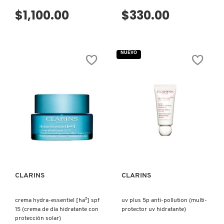
$1,100.00
$330.00
MOROCCANOIL
MOSCHINO
NUEVO
MURAD
NARS
VISTA RÁPIDA
VISTA RÁPIDA
NATASHA DENONA
CLARINS
CLARINS
NEST New York
crema hydra-essentiel [ha²] spf
uv plus 5p anti-pollution (multi-
15 (crema de día hidratante con
protector uv hidratante)
NUDESTIX
protección solar)