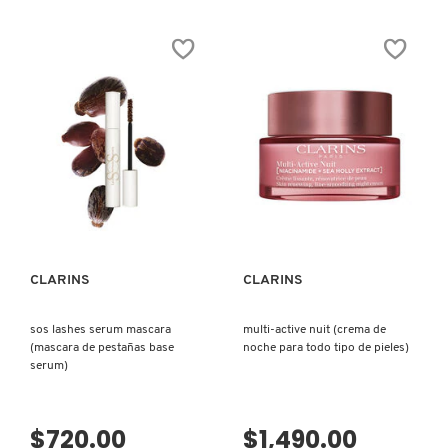
4.8
4.6
de
de
5
5
estrellas.
estrellas.
Leer
Leer
reseñas
reseñas
de
de
MAGIC
WONDER
FOOD
APRICOT
BANANA
DEEP
HAND
CLEANSING
MILK
OIL
(CREMA
(ACEITE
PARA
DE
MANOS)
LIMPIEZA
VISTA RÁPIDA
VISTA RÁPIDA
PROFUNDA)
CLARINS
CLARINS
sos lashes serum mascara
multi-active nuit (crema de
(mascara de pestañas base
noche para todo tipo de pieles)
serum)
$720.00
$1,490.00