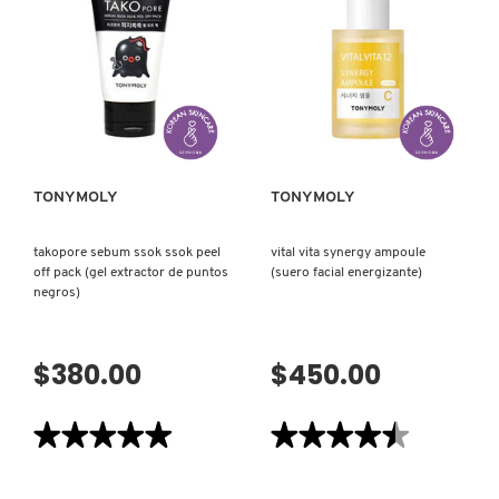
´M
TOMATO
REAL
MASK
MASK
–
SHEET
SKIN
(MASCARILLA)
GLOW
(MASCARILLA
FACIAL
VISTA RÁPIDA
VISTA RÁPIDA
LUMINOSA)
TONYMOLY
TONYMOLY
takopore sebum ssok ssok peel
vital vita synergy ampoule
off pack (gel extractor de puntos
(suero facial energizante)
negros)
$380.00
$450.00
★★★★★
★★★★★
★★★★★
★★★★★
5
4.5
de
de
5
5