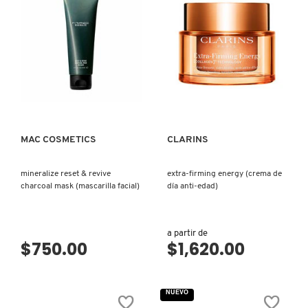
CREAM
CREAM
(CREMA
(CREMA
ANTI-
ANTI-
EDAD
EDAD
DE
DE
FRESH
NOCHE)
DÍA
SPF15)
GIORGIO ARMANI
GIVENCHY
MAC COSMETICS
CLARINS
mineralize reset & revive
extra-firming energy (crema de
GLOSSIER
charcoal mask (mascarilla facial)
día anti-edad)
VISTA RÁPIDA
VISTA RÁPIDA
GLOW RECIPE
a partir de
$750.00
$1,620.00
GUCCI
NUEVO