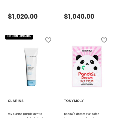
NUXE
$1,020.00
$1,040.00
OLAPLEX
EDICIÓN LIMITADA
OLLIE
ONE SIZE
VISTA RÁPIDA
VISTA RÁPIDA
OUAI HAIRCARE
PAI-SHAU
CLARINS
TONYMOLY
my clarins purple gentle
panda´s dream eye patch
PATCHOLOGY