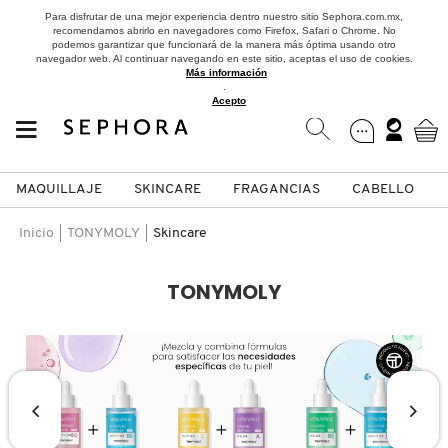
Para disfrutar de una mejor experiencia dentro nuestro sitio Sephora.com.mx,
recomendamos abrirlo en navegadores como Firefox, Safari o Chrome. No
podemos garantizar que funcionará de la manera más óptima usando otro
navegador web. Al continuar navegando en este sitio, aceptas el uso de cookies.
Más información
.
Acepto
MAQUILLAJE
SKINCARE
FRAGANCIAS
CABELLO
SEPHORA COLLECTION
Fragancias
Maquillaje
Skincare
Cabello
Marcas
Inicio
TONYMOLY
Skincare
VER
VER
VER
VER
VER
VER
TONYMOLY
A
ROSTRO
PRODUCTOS ESPECIALIZADOS
MUJER
SETS DE VALOR & PARA
MAQUILLAJE
ADIDAS
REGALAR
B
MEJILLAS
SKINCARE COREANO
HOMBRE
CUIDADO DE LA PIEL
AESTURA
C
TAMAÑOS DE VIAJE