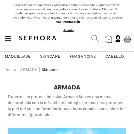
Para disfrutar de una mejor experiencia dentro nuestro sitio Sephora.com.mx,
recomendamos abrirlo en navegadores como Firefox, Safari o Chrome. No
podemos garantizar que funcionará de la manera más óptima usando otro
navegador web. Al continuar navegando en este sitio, aceptas el uso de cookies.
Más información
.
Acepto
MAQUILLAJE
SKINCARE
FRAGANCIAS
CABELLO
SEPHORA COLLECTION
Fragancias
Maquillaje
Skincare
Cabello
Marcas
Inicio
ARMADA
Skincare
VER
VER
VER
VER
VER
VER
ARMADA
A
Expertos en protección solar. Armada Sun es una marca
ROSTRO
PRODUCTOS ESPECIALIZADOS
MUJER
SETS DE VALOR & PARA
MAQUILLAJE
ADIDAS
desarrollada con la más alta tecnología coreana para proteger
REGALAR
la piel del sol con fórmulas innovadoras creadas para cuidar los
B
diferentes tipos de piel.
MEJILLAS
SKINCARE COREANO
HOMBRE
CUIDADO DE LA PIEL
AESTURA
C
TAMAÑOS DE VIAJE