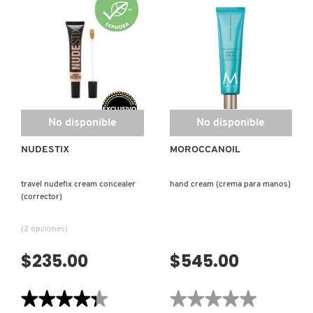
reseñas
LUMINOSO
de
PARA
NUDIES
CUERPO
BLUR
MOROCCANOIL
DRUNK ELEPHANT
SCULPT
BODY™
STICK
(BARRA
DE
CONTORNO)
DYSON
No disponible
No disponible
E.L.F. COSMETICS
NUDESTIX
MOROCCANOIL
E.L.F. SKIN
travel nudefix cream concealer
hand cream (crema para manos)
(corrector)
ESTÉE LAUDER
(2 opciones)
$235.00
$545.00
FENTY BEAUTY
★★★★★
★★★★★
★★★★★
★★★★★
FENTY SKIN