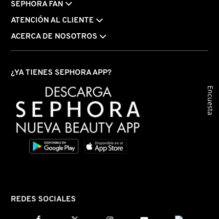
GUERLAIN
SEPHORA FAN
ATENCIÓN AL CLIENTE
HUDA BEAUTY
ACERCA DE NOSOTROS
HUGO BOSS
¿YA TIENES SEPHORA APP?
Encuesta
ICONIC LONDON
ILIA
INNISFREE
ISDIN
REDES SOCIALES