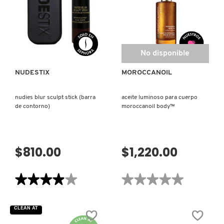
DE
PESTAÑAS)
COMMODITY
VISTA RÁPIDA
No disponible
DERMALOGICA
NUDESTIX
MOROCCANOIL
DIOR
nudies blur sculpt stick (barra
aceite luminoso para cuerpo
de contorno)
moroccanoil body™
DIOR BACKSTAGE
$810.00
$1,220.00
DOLCE&GABBANA
★★★★★
★★★★★
★★★★★
★★★★★
DR. DENNIS GROSS SKINCARE
3.9
No
de
hay
5
valoraciones
CLEAN AT
estrellas.
de
DR. JART+
Leer
ACEITE