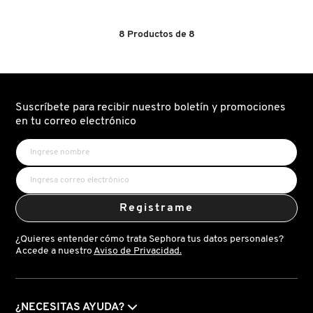
4.3
No
de
hay
5
valoraciones
estrellas.
de
8
Productos de
8
Leer
HAND
FRESH
reseñas
CREAM
de
(CREMA
TRAVEL
PARA
NUDEFIX
MANOS)
CREAM
GIORGIO ARMANI
CONCEALER
(CORRECTOR)
Suscríbete para recibir nuestro boletín y promociones
en tu correo electrónico
GIVENCHY
GLOSSIER
Registrame
GLOW RECIPE
¿Quieres entender cómo trata Sephora tus datos personales?
Accede a nuestro
Aviso de Privacidad.
GUCCI
¿NECESITAS AYUDA?