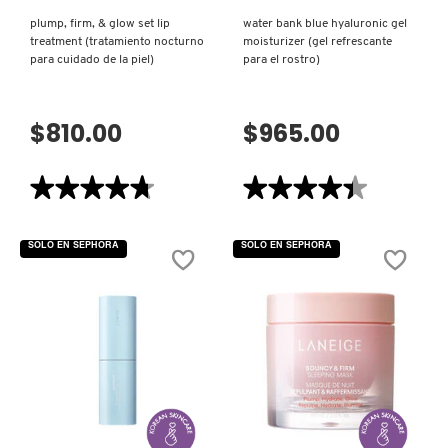
plump, firm, & glow set lip
water bank blue hyaluronic gel
treatment (tratamiento nocturno
moisturizer (gel refrescante
para cuidado de la piel)
para el rostro)
$810.00
$965.00
★★★★★
★★★★★
★★★★★
★★★★★
4.7
4.4
de
de
5
5
SOLO EN SEPHORA
SOLO EN SEPHORA
estrellas.
estrellas.
Leer
Leer
reseñas
reseñas
de
de
PLUMP,
WATER
FIRM,
BANK
&
BLUE
GLOW
HYALURONIC
SET
GEL
LIP
MOISTURIZER
TREATMENT
(GEL
(TRATAMIENTO
REFRESCANTE
VISTA RÁPIDA
VISTA RÁPIDA
NOCTURNO
PARA
PARA
EL
CUIDADO
ROSTRO)
DE