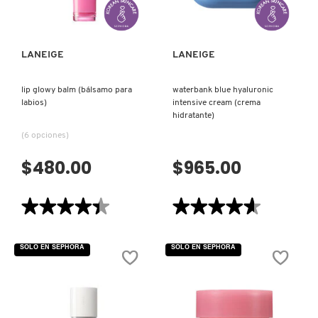
LANEIGE
LANEIGE
lip glowy balm (bálsamo para
waterbank blue hyaluronic
labios)
intensive cream (crema
hidratante)
(6 opciones)
$480.00
$965.00
★★★★★
★★★★★
★★★★★
★★★★★
4.4
4.6
de
de
5
5
SOLO EN SEPHORA
SOLO EN SEPHORA
estrellas.
estrellas.
Leer
Leer
reseñas
reseñas
de
de
LIP
WATERBANK
GLOWY
BLUE
BALM
HYALURONIC
(BÁLSAMO
INTENSIVE