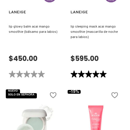
LIVING PROOF
LANEIGE
LANEIGE
lip glowy balm acai mango
lip sleeping mask acai mango
MAC COSMETICS
smoothie (bálsamo para labios)
smoothie (mascarilla de noche
para labios)
MAISON LOUIS MARIE
$450.00
$595.00
MAKEUP BY MARIO
★★★★★
★★★★★
★★★★★
★★★★★
No
5
MARC JACOBS PERFUMES
hay
de
valoraciones
5
NUEVO
-15%
de
estrellas.
SOLO EN SEPHORA
LIP
Leer
GLOWY
reseñas
MEDICUBE
BALM
de
ACAI
LIP
MANGO
SLEEPING
SMOOTHIE
MASK
(BÁLSAMO
ACAI
MONTBLANC
PARA
MANGO
LABIOS)
SMOOTHIE