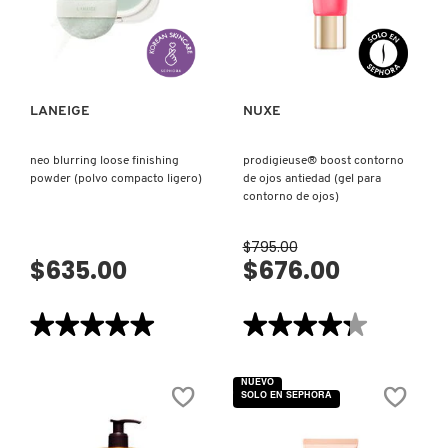
(MASCARILLA
DE
VISTA RÁPIDA
VISTA RÁPIDA
NOCHE
MOROCCANOIL
PARA
LABIOS)
MOSCHINO
LANEIGE
NUXE
neo blurring loose finishing
prodigieuse® boost contorno
MURAD
powder (polvo compacto ligero)
de ojos antiedad (gel para
contorno de ojos)
NARS
$795.00
$635.00
$676.00
NATASHA DENONA
★★★★★
★★★★★
★★★★★
★★★★★
5
4.3
NEST New York
de
de
5
5
NUEVO
estrellas.
estrellas.
SOLO EN SEPHORA
Leer
Leer
reseñas
reseñas
NUDESTIX
de
de
NEO
PRODIGIEUSE®