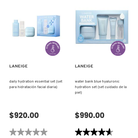
reseñas
reseñas
de
de
CREAM
LIP
SKIN
SLEEPING
TONER
MASK
&
(MASCARILLA
MOISTURIZER
DE
WITH
NOCHE
CERAMIDES
PARA
AND
LABIOS)
VISTA RÁPIDA
VISTA RÁPIDA
PEPTIDES
(TÓNICO
E
HIDRATANTE
PARA
LA
PIEL)
LANEIGE
LANEIGE
daily hydration essential set (set
water bank blue hyaluronic
para hidratación facial diaria)
hydration set (set cuidado de la
piel)
$920.00
$990.00
★★★★★
★★★★★
★★★★★
★★★★★