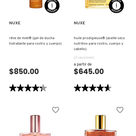
MANOS
X
Y
UÑAS)
CALVIN KLEIN
INGREDIENTES ACTIVOS DE
Y
NUXE
NUXE
SKINCARE
CAROLINA HERRERA
Z
rêve de miel® (gel de ducha
huile prodigieuse® (aceite seco
hidratante para rostro y cuerpo)
nutritivo para rostro, cuerpo y
#
cabello)
CAUDALIE
(2 opciones)
a partir de
$850.00
$645.00
CHANEL
★★★★★
★★★★★
★★★★★
★★★★★
CHARLOTTE TILBURY
4.3
4.6
de
de
5
5
estrellas.
estrellas.
CLARINS
Leer
Leer
reseñas
reseñas
de
de
RÊVE
HUILE
DE
PRODIGIEUSE®
CLINIQUE
MIEL®
(ACEITE
(GEL
SECO