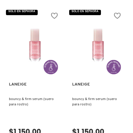
No
4.6
hay
de
valoraciones
5
SOLO EN SEPHORA
SOLO EN SEPHORA
de
estrellas.
DAILY
Leer
HYDRATION
reseñas
ESSENTIAL
de
SET
WATER
(SET
BANK
PARA
BLUE
HIDRATACIÓN
HYALURONIC
FACIAL
HYDRATION
DIARIA)
SET
(SET
CUIDADO
VISTA RÁPIDA
VISTA RÁPIDA
DE
LA
PIEL)
LANEIGE
LANEIGE
bouncy & firm serum (suero
bouncy & firm serum (suero
para rostro)
para rostro)
$1,150.00
$1,150.00