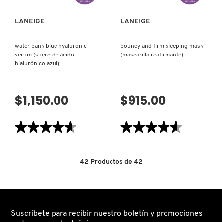
LA
PIEL)
LANEIGE
LANEIGE
water bank blue hyaluronic
bouncy and firm sleeping mask
serum (suero de ácido
(mascarilla reafirmante)
hialurónico azul)
$1,150.00
$915.00
★★★★★
★★★★★
★★★★★
★★★★★
4.6
4.6
de
de
5
5
estrellas.
estrellas.
42
Productos de
42
Leer
Leer
reseñas
reseñas
de
de
WATER
BOUNCY
BANK
AND
BLUE
FIRM
HYALURONIC
SLEEPING
SERUM
MASK
Suscríbete para recibir nuestro boletín y promociones
(SUERO
(MASCARILLA