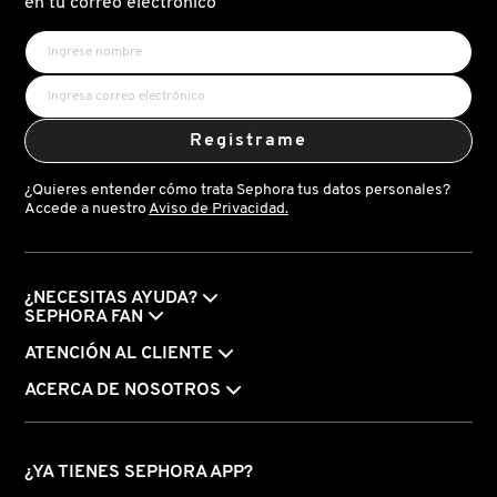
en tu correo electrónico
DE
REAFIRMANTE)
ÁCIDO
HIALURÓNICO
AZUL)
Registrame
¿Quieres entender cómo trata Sephora tus datos personales?
Accede a nuestro
Aviso de Privacidad.
¿NECESITAS AYUDA?
SEPHORA FAN
ATENCIÓN AL CLIENTE
ACERCA DE NOSOTROS
¿YA TIENES SEPHORA APP?