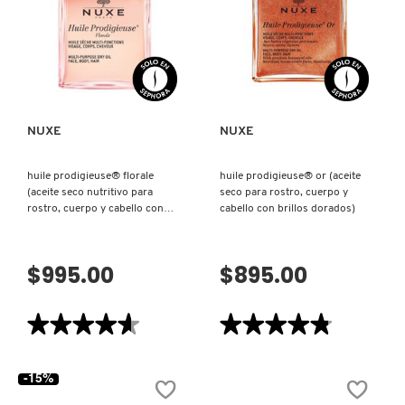
DE
NUTRITIVO
DUCHA
PARA
HIDRATANTE
ROSTRO,
COMMODITY
PARA
CUERPO
VISTA RÁPIDA
VISTA RÁPIDA
ROSTRO
Y
Y
CABELLO)
CUERPO)
DERMALOGICA
NUXE
NUXE
DIOR
huile prodigieuse® florale
huile prodigieuse® or (aceite
(aceite seco nutritivo para
seco para rostro, cuerpo y
rostro, cuerpo y cabello con
cabello con brillos dorados)
DIOR BACKSTAGE
aroma floral)
$995.00
$895.00
DOLCE&GABBANA
★★★★★
★★★★★
★★★★★
★★★★★
DR. DENNIS GROSS SKINCARE
4.6
4.8
de
de
5
5
-15%
estrellas.
estrellas.
DR. JART+
Leer
Leer