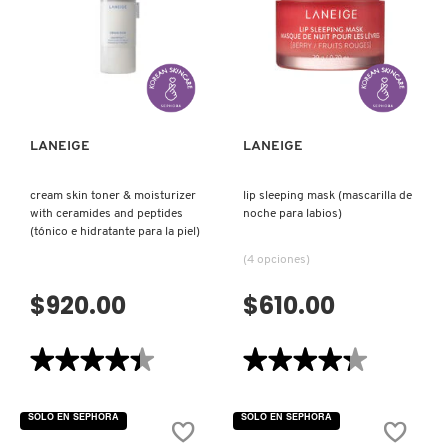
PARA
CREAM
LABIOS)
(CREMA
HIDRATANTE)
VISTA RÁPIDA
VISTA RÁPIDA
LANEIGE
LANEIGE
cream skin toner & moisturizer
lip sleeping mask (mascarilla de
with ceramides and peptides
noche para labios)
(tónico e hidratante para la piel)
(4 opciones)
$920.00
$610.00
★★★★★
★★★★★
★★★★★
★★★★★
4.4
4.3
de
de
5
5
SOLO EN SEPHORA
SOLO EN SEPHORA
estrellas.
estrellas.
Leer
Leer