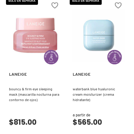
SOLO EN SEPHORA
SOLO EN SEPHORA
estrellas.
de
Leer
BALANCE
reseñas
MODE
de
PORE
PATRICK TA
RÊVE
POLISHING
DE
PEEL-
MIEL®
OFF
GEL
MASK
DERMOLIMPIADOR
(MASCARILLA
PEACE OUT SKINCARE
FACIAL
PEEL-
OFF)
VISTA RÁPIDA
VISTA RÁPIDA
PETER THOMAS ROTH
PHLUR
LANEIGE
LANEIGE
bouncy & firm eye sleeping
waterbank blue hyaluronic
PRADA
mask (mascarilla nocturna para
cream moisturizer (crema
contorno de ojos)
hidratante)
RABANNE
a partir de
$815.00
$565.00
RARE BEAUTY