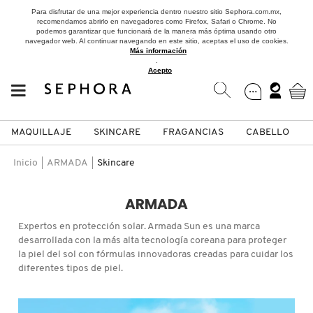
Para disfrutar de una mejor experiencia dentro nuestro sitio Sephora.com.mx,
recomendamos abrirlo en navegadores como Firefox, Safari o Chrome. No
podemos garantizar que funcionará de la manera más óptima usando otro
navegador web. Al continuar navegando en este sitio, aceptas el uso de cookies.
Más información
.
Acepto
MAQUILLAJE
SKINCARE
FRAGANCIAS
CABELLO
SEPHORA COLLECTION
Fragancias
Maquillaje
Skincare
Cabello
Marcas
Inicio
ARMADA
Skincare
VER
VER
VER
VER
VER
VER
ARMADA
A
Expertos en protección solar. Armada Sun es una marca
ROSTRO
PRODUCTOS ESPECIALIZADOS
MUJER
SETS DE VALOR & PARA
MAQUILLAJE
ADIDAS
desarrollada con la más alta tecnología coreana para proteger
REGALAR
la piel del sol con fórmulas innovadoras creadas para cuidar los
B
diferentes tipos de piel.
MEJILLAS
SKINCARE COREANO
HOMBRE
CUIDADO DE LA PIEL
AESTURA
C
TAMAÑOS DE VIAJE