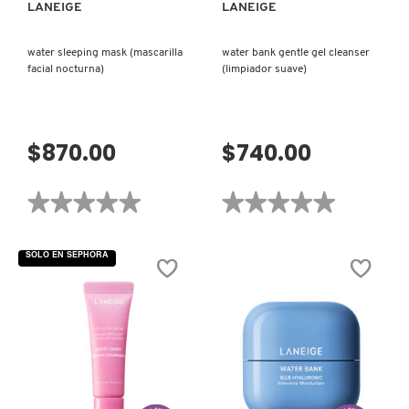
LANEIGE
LANEIGE
VERSACE
water sleeping mask (mascarilla
water bank gentle gel cleanser
facial nocturna)
(limpiador suave)
YVES SAINT LAURENT
$870.00
$740.00
★★★★★
★★★★★
★★★★★
★★★★★
No
No
hay
hay
valoraciones
valoraciones
SOLO EN SEPHORA
de
de
WATER
WATER
SLEEPING
BANK
MASK
GENTLE
(MASCARILLA
GEL
FACIAL
CLEANSER
NOCTURNA)
(LIMPIADOR
SUAVE)
VISTA RÁPIDA
VISTA RÁPIDA