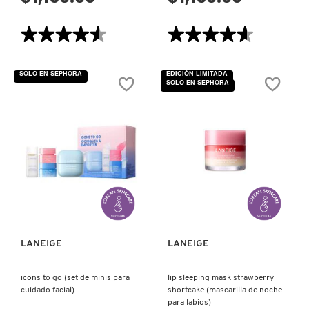
★★★★★
★★★★★
★★★★★
★★★★★
4.5
4.6
de
de
5
5
SOLO EN SEPHORA
EDICIÓN LIMITADA
estrellas.
estrellas.
SOLO EN SEPHORA
Leer
Leer
reseñas
reseñas
de
de
BOUNCY
BOUNCY
&
&
FIRM
FIRM
SERUM
SERUM
(SUERO
(SUERO
PARA
PARA
ROSTRO)
ROSTRO)
VISTA RÁPIDA
VISTA RÁPIDA
LANEIGE
LANEIGE
icons to go (set de minis para
lip sleeping mask strawberry
cuidado facial)
shortcake (mascarilla de noche
para labios)