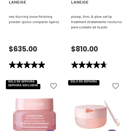
LANEIGE
LANEIGE
VERSACE
neo blurring loose finishing
plump, firm, & glow set lip
powder (polvo compacto ligero)
treatment (tratamiento nocturno
YVES SAINT LAURENT
para cuidado de la piel)
$635.00
$810.00
★★★★★
★★★★★
★★★★★
★★★★★
5
4.7
de
de
5
5
SOLO EN SEPHORA
SOLO EN SEPHORA
estrellas.
estrellas.
SEPHORA EXCLUSIVE
Leer
Leer
reseñas
reseñas
de
de
NEO
PLUMP,
BLURRING
FIRM,
LOOSE
&
FINISHING
GLOW
POWDER
SET
(POLVO
LIP
COMPACTO
TREATMENT
LIGERO)
(TRATAMIENTO
VISTA RÁPIDA
VISTA RÁPIDA
NOCTURNO