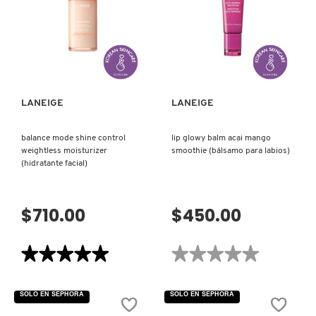
SLEEPING
TREATMENT
MASK
(TRATAMIENTO
(MASCARILLA
PARA
NOCTURNA
LABIOS)
VISTA RÁPIDA
VISTA RÁPIDA
PARA
CONTORNO
DE
OJOS)
LANEIGE
LANEIGE
balance mode shine control
lip glowy balm acai mango
weightless moisturizer
smoothie (bálsamo para labios)
(hidratante facial)
$710.00
$450.00
★★★★★
★★★★★
★★★★★
★★★★★
5
No
de
hay
5
valoraciones
SOLO EN SEPHORA
SOLO EN SEPHORA
estrellas.
de
Leer
LIP