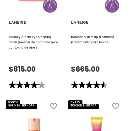
PARA
CUIDADO
DE
LA
PIEL)
LANEIGE
LANEIGE
bouncy & firm eye sleeping
bouncy & firm lip treatment
mask (mascarilla nocturna para
(tratamiento para labios)
contorno de ojos)
$815.00
$665.00
★★★★★
★★★★★
★★★★★
★★★★★
4.2
4.5
de
de
5
5
NUEVO
NUEVO
estrellas.
estrellas.
SOLO EN SEPHORA
EDICIÓN LIMITADA
Leer
Leer
reseñas
reseñas
de
de
BOUNCY
BOUNCY
&
&
FIRM
FIRM
EYE
LIP