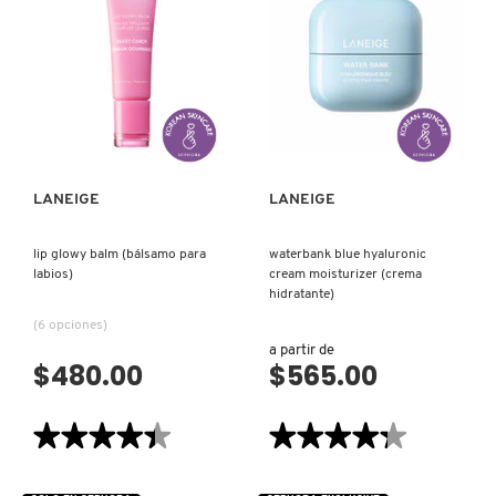
SLEEPING
SKIN
MASK
TONER
(MASCARILLA
&
NUXE
DE
MOISTURIZER
NOCHE
WITH
PARA
CERAMIDES
LABIOS)
AND
VISTA RÁPIDA
VISTA RÁPIDA
PEPTIDES
OLAPLEX
(TÓNICO
E
HIDRATANTE
PARA
LA
OLLIE
PIEL)
LANEIGE
LANEIGE
lip glowy balm (bálsamo para
waterbank blue hyaluronic
ONE SIZE
labios)
cream moisturizer (crema
hidratante)
(6 opciones)
OUAI HAIRCARE
a partir de
$480.00
$565.00
PAI-SHAU
★★★★★
★★★★★
★★★★★
★★★★★
4.4
4.3
de
de
PATCHOLOGY
5
5