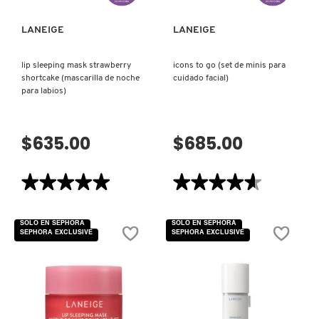
LIVING PROOF
LANEIGE
LANEIGE
lip sleeping mask strawberry
icons to go (set de minis para
MAC COSMETICS
shortcake (mascarilla de noche
cuidado facial)
para labios)
MAISON LOUIS MARIE
$635.00
$685.00
MAKEUP BY MARIO
★★★★★
★★★★★
★★★★★
★★★★★
5
4.6
MARC JACOBS PERFUMES
de
de
5
5
SOLO EN SEPHORA
SOLO EN SEPHORA
estrellas.
estrellas.
SEPHORA EXCLUSIVE
SEPHORA EXCLUSIVE
Leer
Leer
reseñas
reseñas
MEDICUBE
de
de
LIP
ICONS
SLEEPING
TO
MASK
GO
STRAWBERRY
(SET
MONTBLANC
SHORTCAKE
DE
(MASCARILLA
MINIS