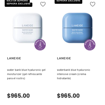
SOLO EN SEPHORA
SEPHORA EXCLUSIVE
estrellas.
estrellas.
SEPHORA EXCLUSIVE
Leer
Leer
reseñas
reseñas
de
de
PATRICK TA
LIP
WATERBANK
GLOWY
BLUE
BALM
HYALURONIC
(BÁLSAMO
CREAM
PARA
MOISTURIZER
PEACE OUT SKINCARE
LABIOS)
(CREMA
HIDRATANTE)
VISTA RÁPIDA
VISTA RÁPIDA
PETER THOMAS ROTH
PHLUR
LANEIGE
LANEIGE
water bank blue hyaluronic gel
waterbank blue hyaluronic
PRADA
moisturizer (gel refrescante
intensive cream (crema
para el rostro)
hidratante)
RABANNE
$965.00
$965.00
RARE BEAUTY