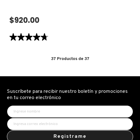
$920.00
★★★★★
★★★★★
4.7
de
5
estrellas.
37
Productos de
37
Leer
reseñas
de
WATER
BANK
AQUA
FACIAL
SERUM
Suscríbete para recibir nuestro boletín y promociones
(SÉRUM
en tu correo electrónico
FACIAL)
Registrame