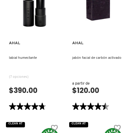
DE
CABRA
COMMODITY
VISTA RÁPIDA
VISTA RÁPIDA
DERMALOGICA
AHAL
AHAL
DIOR
labial humectante
jabón facial de carbón activado
DIOR BACKSTAGE
(7 opciones)
a partir de
$390.00
$120.00
DOLCE&GABBANA
★★★★★
★★★★★
★★★★★
★★★★★
DR. DENNIS GROSS SKINCARE
4.7
4.5
de
de
5
5
CLEAN AT
CLEAN AT
estrellas.
estrellas.
DR. JART+
Leer
Leer