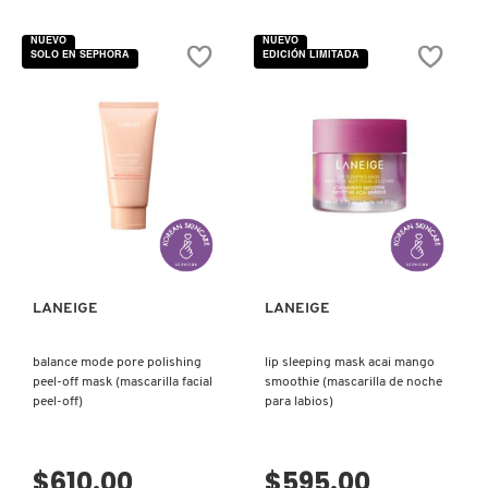
4.8
4.9
de
de
5
5
NUEVO
NUEVO
estrellas.
estrellas.
SOLO EN SEPHORA
EDICIÓN LIMITADA
Leer
Leer
FRESH
reseñas
reseñas
de
de
MASCARILLA
MARULA
-
SUERO
EXFOLIANTE
FACIAL
GIORGIO ARMANI
DE
TEPEZCOHUITE
GIVENCHY
VISTA RÁPIDA
VISTA RÁPIDA
GLOSSIER
LANEIGE
LANEIGE
GLOW RECIPE
balance mode pore polishing
lip sleeping mask acai mango
peel-off mask (mascarilla facial
smoothie (mascarilla de noche
peel-off)
para labios)
GUCCI
$610.00
$595.00