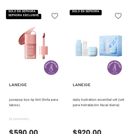
No
No
hay
hay
valoraciones
valoraciones
SOLO EN SEPHORA
SOLO EN SEPHORA
de
de
SEPHORA EXCLUSIVE
WATER
WATER
SLEEPING
BANK
MASK
GENTLE
(MASCARILLA
GEL
FACIAL
CLEANSER
NOCTURNA)
(LIMPIADOR
SUAVE)
VISTA RÁPIDA
VISTA RÁPIDA
LANEIGE
LANEIGE
juicepop box lip tint (tinta para
daily hydration essential set (set
labios)
para hidratación facial diaria)
(6 opciones)
$590.00
$920.00