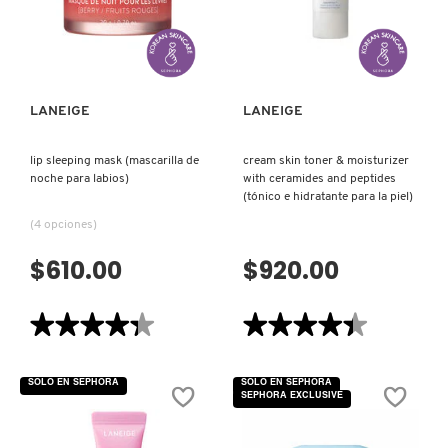
DE
PARA
NOCHE
CUIDADO
VISTA RÁPIDA
VISTA RÁPIDA
PARA
FACIAL)
MOROCCANOIL
LABIOS)
MOSCHINO
LANEIGE
LANEIGE
lip sleeping mask (mascarilla de
cream skin toner & moisturizer
MURAD
noche para labios)
with ceramides and peptides
(tónico e hidratante para la piel)
(4 opciones)
NARS
$610.00
$920.00
NATASHA DENONA
★★★★★
★★★★★
★★★★★
★★★★★
4.3
4.4
NEST New York
de
de
5
5
SOLO EN SEPHORA
SOLO EN SEPHORA
estrellas.
estrellas.
SEPHORA EXCLUSIVE
Leer
Leer
reseñas
reseñas
NUDESTIX
de
de
LIP
CREAM