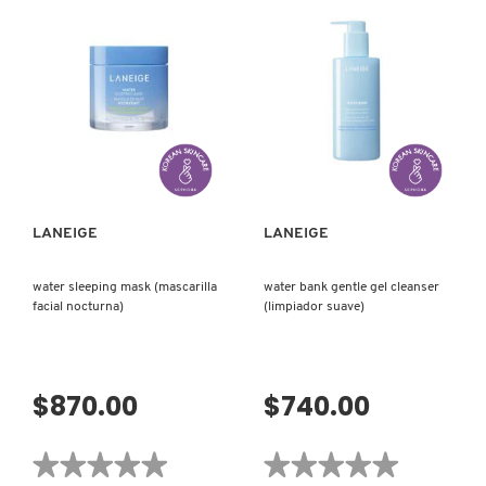
reseñas
GLOWY
de
BALM
BALANCE
ACAI
MODE
MANGO
SHINE
SMOOTHIE
CONTROL
(BÁLSAMO
WEIGHTLESS
PARA
MOISTURIZER
LABIOS)
(HIDRATANTE
FACIAL)
VISTA RÁPIDA
VISTA RÁPIDA
LANEIGE
LANEIGE
water sleeping mask (mascarilla
water bank gentle gel cleanser
facial nocturna)
(limpiador suave)
$870.00
$740.00
★★★★★
★★★★★
★★★★★
★★★★★