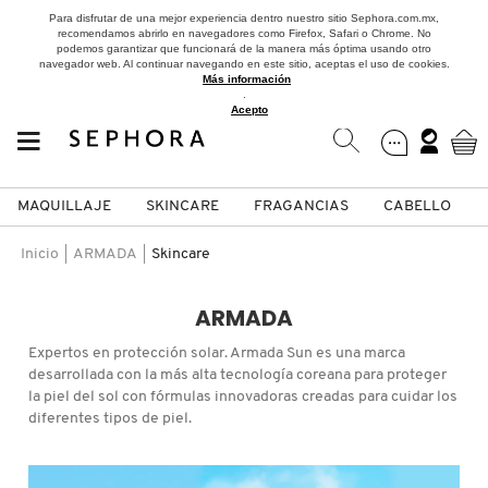
Para disfrutar de una mejor experiencia dentro nuestro sitio Sephora.com.mx,
recomendamos abrirlo en navegadores como Firefox, Safari o Chrome. No
podemos garantizar que funcionará de la manera más óptima usando otro
navegador web. Al continuar navegando en este sitio, aceptas el uso de cookies.
Más información
.
Acepto
MAQUILLAJE
SKINCARE
FRAGANCIAS
CABELLO
SEPHORA COLLECTION
Fragancias
Maquillaje
Skincare
Cabello
Marcas
Inicio
ARMADA
Skincare
VER
VER
VER
VER
VER
VER
ARMADA
A
Expertos en protección solar. Armada Sun es una marca
ROSTRO
PRODUCTOS ESPECIALIZADOS
MUJER
SETS DE VALOR & PARA
MAQUILLAJE
ADIDAS
desarrollada con la más alta tecnología coreana para proteger
REGALAR
la piel del sol con fórmulas innovadoras creadas para cuidar los
B
diferentes tipos de piel.
MEJILLAS
SKINCARE COREANO
HOMBRE
CUIDADO DE LA PIEL
AESTURA
C
TAMAÑOS DE VIAJE