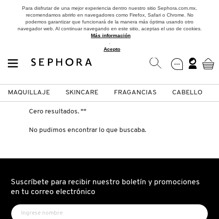
Para disfrutar de una mejor experiencia dentro nuestro sitio Sephora.com.mx,
recomendamos abrirlo en navegadores como Firefox, Safari o Chrome. No
podemos garantizar que funcionará de la manera más óptima usando otro
navegador web. Al continuar navegando en este sitio, aceptas el uso de cookies.
Más información
.
Acepto
MAQUILLAJE
SKINCARE
FRAGANCIAS
CABELLO
SEPHORA COLLECTION
Fragancias
Maquillaje
Skincare
Cabello
Marcas
Cero resultados.
""
No pudimos encontrar lo que buscaba.
VER
VER
VER
VER
VER
VER
A
ROSTRO
PRODUCTOS ESPECIALIZADOS
MUJER
SETS DE VALOR & PARA
MAQUILLAJE
ADIDAS
REGALAR
B
Suscríbete para recibir nuestro boletín y promociones
en tu correo electrónico
MEJILLAS
SKINCARE COREANO
HOMBRE
CUIDADO DE LA PIEL
AESTURA
C
TAMAÑOS DE VIAJE