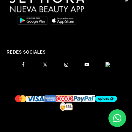
N
BEAUTY OF JOSEON
BRONCEADORES Y
O
AUTOBRONCEADORES
BENEFIT COSMETICS
P
TRATAMIENTOS PARA LABIOS
Q
BILLIE EILISH
REDES SOCIALES
R
HERRAMIENTAS DE ALTA
TECNOLOGÍA
BIODANCE
S
T
SETS DE VALOR & PARA
BRIOGEO
REGALAR
U
BUMBLE AND BUMBLE
V
TAMAÑOS DE VIAJE
W
BURBERRY
BAÑO Y CUERPO