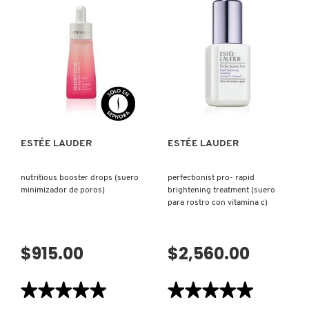
de
DAYWEAR
MICRO
CLEANSER
VERSACE
ESSENCE
(LIMPIADOR
TREATMENT
FACIAL)
LOTION
FRESH
(HIDRATANTE
YVES SAINT LAURENT
DE
ROSTRO
VISTA RÁPIDA
VISTA RÁPIDA
MINI)
ESTÉE LAUDER
ESTÉE LAUDER
nutritious booster drops (suero
perfectionist pro- rapid
minimizador de poros)
brightening treatment (suero
para rostro con vitamina c)
$915.00
$2,560.00
★★★★★
★★★★★
★★★★★
★★★★★
5
5