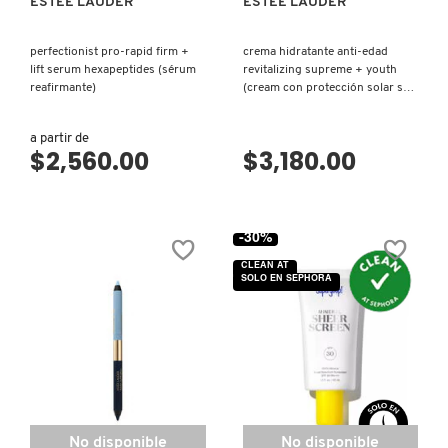
ESTÉE LAUDER
ESTÉE LAUDER
perfectionist pro-rapid firm +
crema hidratante anti-edad
lift serum hexapeptides (sérum
revitalizing supreme + youth
reafirmante)
(cream con protección solar spf
25)
a partir de
$2,560.00
$3,180.00
-30%
CLEAN AT
SOLO EN SEPHORA
No disponible
No disponible