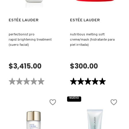
SKIN 1004
ESTÉE LAUDER
ESTÉE LAUDER
SMASHBOX
perfectionist pro
nutritious melting soft
SOL DE JANEIRO
rapid brightening treatment
creme/mask (hidratante para
(suero facial)
piel irritada)
SUPERGOOP!
$3,415.00
$300.00
THE INKEY LIST
★★★★★
★★★★★
★★★★★
★★★★★
No
5
hay
de
THE ORDINARY
valoraciones
5
NUEVO
de
estrellas.
PERFECTIONIST
Leer
PRO
reseñas
-
de
TOCOBO
RAPID
NUTRITIOUS
BRIGHTENING
MELTING
TREATMENT
SOFT
(SUERO
CREME/MASK