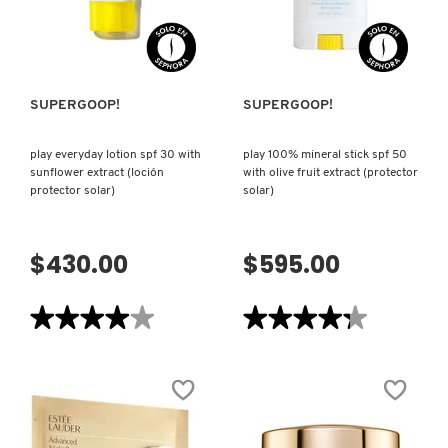
1)
VISTA RÁPIDA
VISTA RÁPIDA
SUPERGOOP!
SUPERGOOP!
play everyday lotion spf 30 with
play 100% mineral stick spf 50
sunflower extract (loción
with olive fruit extract (protector
protector solar)
solar)
$430.00
$595.00
★★★★★
★★★★★
★★★★★
★★★★★
4
4.3
de
de
5
5
estrellas.
estrellas.
Leer
Leer
reseñas
reseñas
de
de
PLAY
PLAY
EVERYDAY
100%