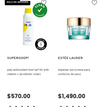
estrellas.
estrellas.
SOLO EN SEPHORA
Leer
Leer
reseñas
reseñas
de
de
ADVANCED
Resilience
NIGHT
Multi-
REPAIR
Effect
(MASCARILLA
Tri-
REPARADORA
Peptide
DE
Eye
OJOS)
Creme
SPF
VISTA RÁPIDA
VISTA RÁPIDA
15
(Crema
Anti-
Edad
para
contorno
de
SUPERGOOP!
ESTÉE LAUDER
ojos)
play antioxidant mist spf 50 with
daywear eye (crema para
vitamin c (protector solar)
contorno de ojos)
$570.00
$1,490.00