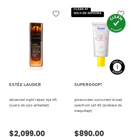
de
de
5
5
CLEAN AT
estrellas.
estrellas.
SOLO EN SEPHORA
Leer
Leer
reseñas
reseñas
de
de
NUTRITIOUS
PERFECTIONIST
BOOSTER
PRO-
DROPS
RAPID
(SUERO
BRIGHTENING
MINIMIZADOR
TREATMENT
DE
(SUERO
POROS)
PARA
ROSTRO
VISTA RÁPIDA
VISTA RÁPIDA
CON
VITAMINA
C)
ESTÉE LAUDER
SUPERGOOP!
advanced night repair eye lift
glowscreen sunscreen broad
(suero de ojos antiedad)
spectrum spf 40 (prebase de
maquillaje)
$2,099.00
$890.00