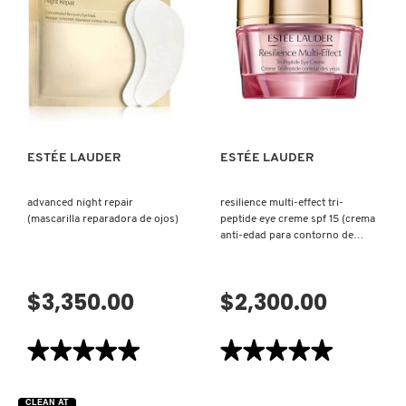
LOTION
MINERAL
SPF
STICK
30
SPF
WITH
50
SUNFLOWER
WITH
EXTRACT
OLIVE
VISTA RÁPIDA
VISTA RÁPIDA
(Loción
FRUIT
Protector
EXTRACT
Solar)
(PROTECTOR
SOLAR)
ESTÉE LAUDER
ESTÉE LAUDER
advanced night repair
resilience multi-effect tri-
(mascarilla reparadora de ojos)
peptide eye creme spf 15 (crema
anti-edad para contorno de
ojos)
$3,350.00
$2,300.00
★★★★★
★★★★★
★★★★★
★★★★★
5
5
de
de
5
5
CLEAN AT