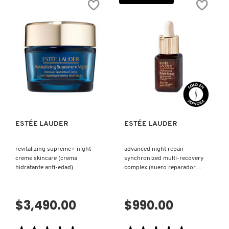
estrellas.
estrellas.
Leer
Leer
LIVING PROOF
reseñas
reseñas
de
de
NUTRITIOUS
GLOWSCREEN
MILTY
SUNSCREEN
LOTION
SPF
(LOCIÓN
40
MAC COSMETICS
HIDRATANTE)
PA+++
(PREBASE
HIDRATANTE)
VISTA RÁPIDA
VISTA RÁPIDA
MAISON LOUIS MARIE
MAKEUP BY MARIO
ESTÉE LAUDER
ESTÉE LAUDER
MARC JACOBS PERFUMES
revitalizing supreme+ night
advanced night repair
creme skincare (crema
synchronized multi-recovery
hidratante anti-edad)
complex (suero reparador
antiedad)
MEDICUBE
$3,490.00
$990.00
MONTBLANC