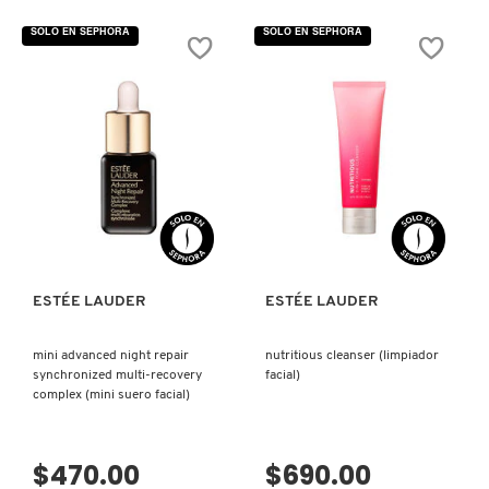
de
de
X
5
5
SOLO EN SEPHORA
SOLO EN SEPHORA
CALVIN KLEIN
estrellas.
estrellas.
Leer
Leer
INGREDIENTES ACTIVOS DE
Y
reseñas
reseñas
de
de
SKINCARE
NUTRITIOUS
NUTRITIOUS
CAROLINA HERRERA
Z
TREATMENT
FACE
LOTION
CREME
(LOCIÓN
(CREMA
HIDRATANTE)
DE
#
HIDRATACIÓN
CAUDALIE
PROFUNDA)
VISTA RÁPIDA
VISTA RÁPIDA
CHANEL
ESTÉE LAUDER
ESTÉE LAUDER
CHARLOTTE TILBURY
mini advanced night repair
nutritious cleanser (limpiador
synchronized multi-recovery
facial)
CLARINS
complex (mini suero facial)
$470.00
$690.00
CLINIQUE