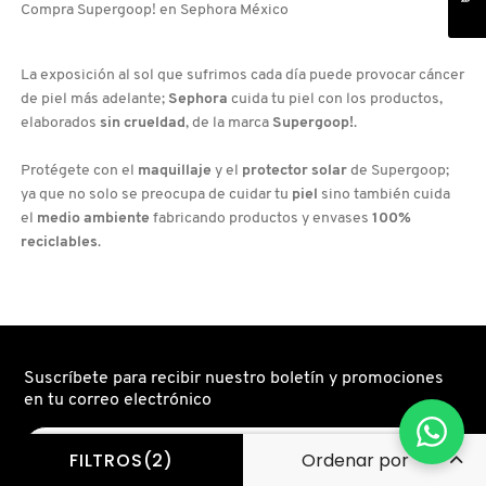
OJOS)
Compra Supergoop! en Sephora México
La exposición al sol que sufrimos cada día puede provocar cáncer
de piel más adelante;
Sephora
cuida tu piel con los productos,
elaborados
sin crueldad
, de la marca
Supergoop!
.
Protégete con el
maquillaje
y el
protector solar
de Supergoop;
ya que no solo se preocupa de cuidar tu
piel
sino también cuida
el
medio ambiente
fabricando productos y envases
100%
reciclables
.
Suscríbete para recibir nuestro boletín y promociones
en tu correo electrónico
FILTROS(2)