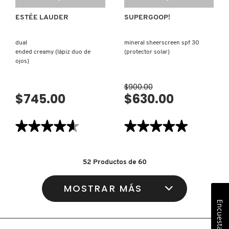
ESTÉE LAUDER
SUPERGOOP!
dual
mineral sheerscreen spf 30
ended creamy (lápiz duo de
(protector solar)
ojos)
$900.00
$745.00
$630.00
★★★★★
★★★★★
★★★★★
★★★★★
4.6
5
de
de
5
5
estrellas.
estrellas.
52
Productos de
60
Leer
Leer
reseñas
reseñas
de
de
MOSTRAR MÁS
DUAL
MINERAL
-
SHEERSCREEN
ENDED
SPF
Encuesta
CREAMY
30
(LÁPIZ
(PROTECTOR
DUO
SOLAR)
DE