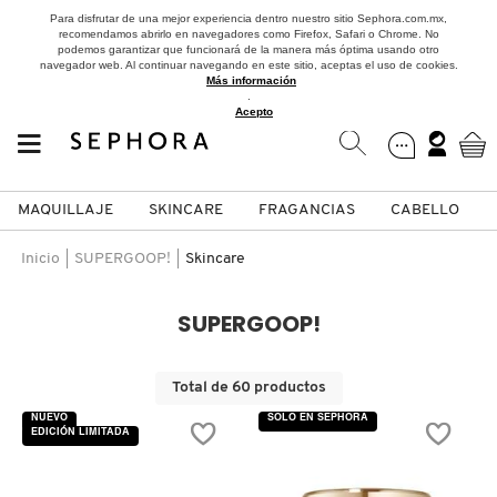
Para disfrutar de una mejor experiencia dentro nuestro sitio Sephora.com.mx,
recomendamos abrirlo en navegadores como Firefox, Safari o Chrome. No
podemos garantizar que funcionará de la manera más óptima usando otro
navegador web. Al continuar navegando en este sitio, aceptas el uso de cookies.
Más información
.
Acepto
MAQUILLAJE
SKINCARE
FRAGANCIAS
CABELLO
SEPHORA COLLECTION
Fragancias
Maquillaje
Skincare
Cabello
Marcas
Inicio
SUPERGOOP!
Skincare
VER
VER
VER
VER
VER
VER
SUPERGOOP!
A
ROSTRO
PRODUCTOS ESPECIALIZADOS
MUJER
SETS DE VALOR & PARA
MAQUILLAJE
ADIDAS
Total de 60 productos
REGALAR
B
NUEVO
SOLO EN SEPHORA
EDICIÓN LIMITADA
MEJILLAS
SKINCARE COREANO
HOMBRE
CUIDADO DE LA PIEL
AESTURA
C
TAMAÑOS DE VIAJE