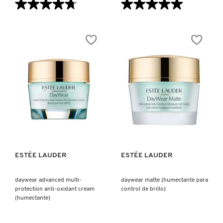
★★★★★
★★★★★
★★★★★
★★★★★
4.7
5
de
de
5
5
estrellas.
estrellas.
Leer
Leer
reseñas
reseñas
de
de
PLAY
DAYWEAR
ANTIOXIDANT
EYE
MIST
(CREMA
SPF
PARA
50
CONTORNO
WITH
DE
VITAMIN
OJOS)
C
VISTA RÁPIDA
VISTA RÁPIDA
(PROTECTOR
SOLAR)
ESTÉE LAUDER
ESTÉE LAUDER
daywear advanced multi-
daywear matte (humectante para
protection anti-oxidant cream
control de brillo)
(humectante)