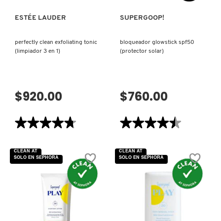
ESTÉE LAUDER
SUPERGOOP!
perfectly clean exfoliating tonic
bloqueador glowstick spf50
(limpiador 3 en 1)
(protector solar)
$920.00
$760.00
★★★★★
★★★★★
★★★★★
★★★★★
4.7
4.5
de
de
5
5
CLEAN AT
CLEAN AT
estrellas.
estrellas.
SOLO EN SEPHORA
SOLO EN SEPHORA
Leer
Leer
reseñas
reseñas
de
de
PERFECTLY
BLOQUEADOR
CLEAN
GLOWSTICK
EXFOLIATING
SPF50
TONIC
(PROTECTOR
(LIMPIADOR
SOLAR)
3
EN