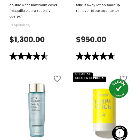
double wear maximum cover
take it away lotion makeup
(maquillaje para rostro y
remover (desmaquillante)
cuerpo)
(8 opciones)
$1,300.00
$950.00
★★★★★
★★★★★
★★★★★
★★★★★
4.6
4.8
de
de
5
5
CLEAN AT
estrellas.
estrellas.
SOLO EN SEPHORA
Leer
Leer
reseñas
reseñas
de
de
DOUBLE
TAKE
WEAR
IT
MAXIMUM
AWAY
COVER
LOTION
(MAQUILLAJE
MAKEUP
PARA
REMOVER
ROSTRO
(DESMAQUILLANTE)
Y
VISTA RÁPIDA
VISTA RÁPIDA
CUERPO)