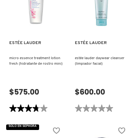
FACIAL)
(HIDRATANTE
TOM FORD
PARA
PIEL
IRRITADA)
VISTA RÁPIDA
VISTA RÁPIDA
TONYMOLY
ESTÉE LAUDER
ESTÉE LAUDER
TOO FACED
micro essence treatment lotion
estée lauder daywear cleanser
fresh (hidratante de rostro mini)
(limpiador facial)
TRULY BEAUTY
TWEEZERMAN
$575.00
$600.00
URBAN DECAY
★★★★★
★★★★★
★★★★★
★★★★★
3.7
No
de
hay
5
valoraciones
VALENTINO
SOLO EN SEPHORA
estrellas.
de
Leer
ESTÉE
reseñas
LAUDER