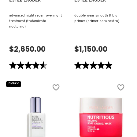
ESTÉE LAUDER
ESTÉE LAUDER
advanced night repair overnight
double wear smooth & blur
REDKEN
treatment (tratamiento
primer (primer para rostro)
nocturno)
SARELLY
$2,650.00
$1,150.00
SEPHORA COLLECTION
★★★★★
★★★★★
★★★★★
★★★★★
4.5
5
de
de
SEPHORA FAVORITES
5
5
NUEVO
estrellas.
estrellas.
Leer
Leer
reseñas
reseñas
de
de
SHARK
ADVANCED
DOUBLE
NIGHT
WEAR
REPAIR
SMOOTH
OVERNIGHT
&
TREATMENT
BLUR
SHISEIDO
(TRATAMIENTO
PRIMER
NOCTURNO)
(PRIMER
PARA
VISTA RÁPIDA
VISTA RÁPIDA
ROSTRO)