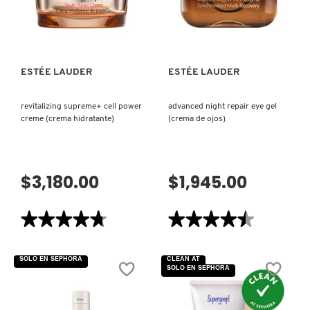
HIDRATANTE
IT COSMETICS
VISTA RÁPIDA
VISTA RÁPIDA
DE
OJOS)
JEAN PAUL GAULTIER
ESTÉE LAUDER
ESTÉE LAUDER
JULIETTE HAS A GUN
revitalizing supreme+ cell power
advanced night repair eye gel
creme (crema hidratante)
(crema de ojos)
K18
$3,180.00
$1,945.00
KAYALI
★★★★★
★★★★★
★★★★★
★★★★★
KÉRASTASE
4.7
4.5
de
de
5
5
SOLO EN SEPHORA
CLEAN AT
estrellas.
estrellas.
SOLO EN SEPHORA
Leer
Leer
KIEHL’S
reseñas
reseñas
de
de
REVITALIZING
ADVANCED
SUPREME+
NIGHT