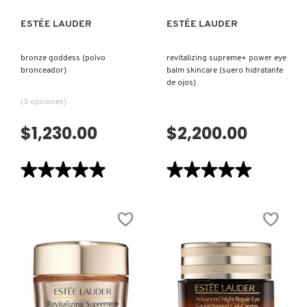
GUERLAIN
ESTÉE LAUDER
ESTÉE LAUDER
HUDA BEAUTY
bronze goddess (polvo
revitalizing supreme+ power eye
bronceador)
balm skincare (suero hidratante
de ojos)
HUGO BOSS
(3 opciones)
$1,230.00
$2,200.00
ICONIC LONDON
★★★★★
★★★★★
★★★★★
★★★★★
ILIA
4.9
5
de
de
5
5
estrellas.
estrellas.
Leer
Leer
INNISFREE
reseñas
reseñas
de
de
BRONZE
REVITALIZING
GODDESS
SUPREME+
(POLVO
POWER
ISDIN
BRONCEADOR)
EYE
BALM
SKINCARE
(SUERO