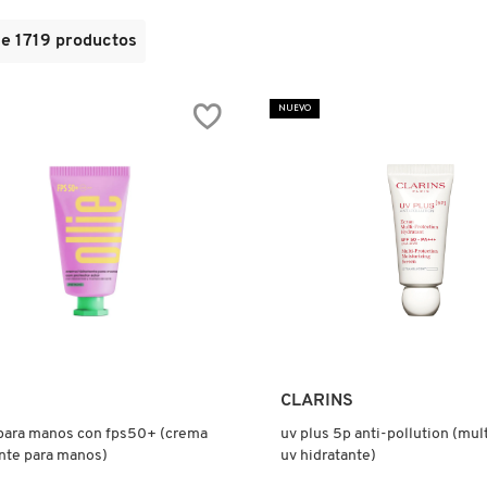
de
1719
productos
NUEVO
Ver más
Ver más
CLARINS
para manos con fps50+ (crema
uv plus 5p anti-pollution (mul
nte para manos)
uv hidratante)