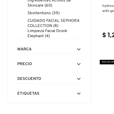
Ingredientes Activos de
X
Skincare (60)
hydrosc
CALVIN KLEIN
with ge
Skintentions (39)
INGREDIENTES ACTIVOS DE
Y
hidrata
SKINCARE
CUIDADO FACIAL SEPHORA
CAROLINA HERRERA
COLLECTION (8)
Z
Limpieza Facial Drunk
$ 1
Elephant (4)
#
CAUDALIE
MARCA
CHANEL
SOLO EN S
PRECIO
CHARLOTTE TILBURY
DESCUENTO
CLARINS
ETIQUETAS
CLINIQUE