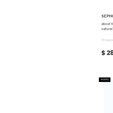
COMMODITY
SEPH
about t
DERMALOGICA
natural
(9 opci
DIOR
$ 2
DIOR BACKSTAGE
DOLCE&GABBANA
NUEVO
DR. DENNIS GROSS SKINCARE
DR. JART+