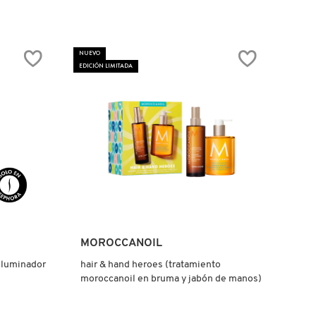
NUEVO
EDICIÓN LIMITADA
Ver más
MOROCCANOIL
(iluminador
hair & hand heroes (tratamiento
moroccanoil en bruma y jabón de manos)