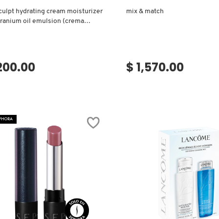
ulpt hydrating cream moisturizer
mix & match
ranium oil emulsion (crema
nte)
,200.00
$ 1,570.00
EPHORA