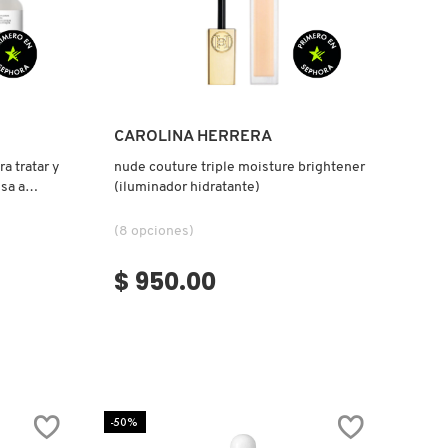
Ver más
CAROLINA HERRERA
ra tratar y
nude couture triple moisture brightener
sa a
(iluminador hidratante)
(8 opciones)
$ 950.00
-50%