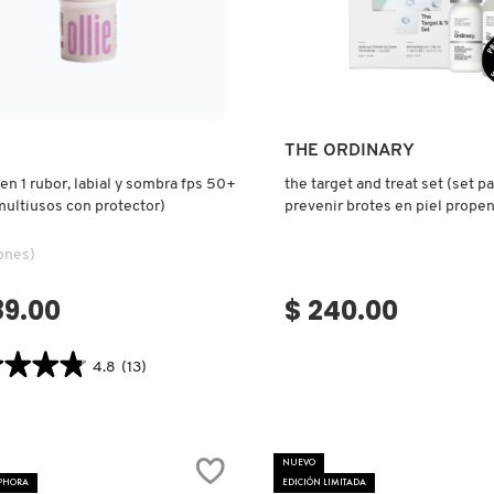
Ver más
Ver más
THE ORDINARY
 en 1 rubor, labial y sombra fps 50+
the target and treat set (set pa
multiusos con protector)
prevenir brotes en piel propen
imperfecciones.)
ones)
89.00
$ 240.00
★★★★
★★★★
4.8
(13)
tor.search.bazaarvoice.read.label
NUEVO
,
EPHORA
EDICIÓN LIMITADA
L