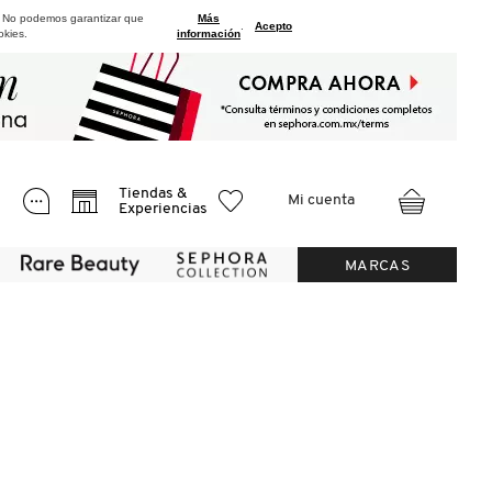
. No podemos garantizar que
Más
.
Acepto
okies.
información
Tiendas &
Mi cuenta
Experiencias
MARCAS