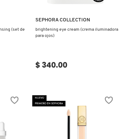
Ver más
SEPHORA COLLECTION
nsing (set de
brightening eye cream (crema iluminadora
para ojos)
$ 340.00
NUEVO
PRIMERO EN SEPHORA