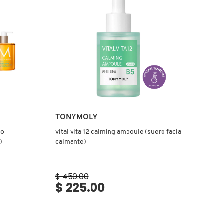
Ver más
TONYMOLY
to
vital vita 12 calming ampoule (suero facial
)
calmante)
$ 450.00
$ 225.00