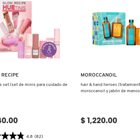
A
A
USOS
CTOR)
Ver más
Ver más
 RECIPE
MOROCCANOIL
s set (set de minis para cuidado de
hair & hand heroes (tratamien
moroccanoil y jabón de manos
40.00
$ 1,220.00
★★★★
★★★★
4.8
(82)