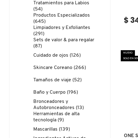
Tratamientos para Labios
N
BEAUTY OF JOSEON
(54)
BRONCEADORES Y
Productos Especializados
O
$ 3
AUTOBRONCEADORES
(645)
Limpiadores y Exfoliantes
BENEFIT COSMETICS
P
(291)
TRATAMIENTOS PARA LABIOS
Sets de valor & para regalar
Q
(87)
BILLIE EILISH
NUEVO
Cuidado de ojos (126)
SOLO EN S
R
HERRAMIENTAS DE ALTA
TECNOLOGÍA
Skincare Coreano (266)
BIODANCE
S
Tamaños de viaje (52)
T
SETS DE VALOR & PARA
BRIOGEO
Baño y Cuerpo (196)
REGALAR
U
Bronceadores y
Autobronceadores (13)
BUMBLE AND BUMBLE
Herramientas de alta
V
TAMAÑOS DE VIAJE
tecnología (9)
W
BURBERRY
Mascarillas (139)
BAÑO Y CUERPO
ONE S