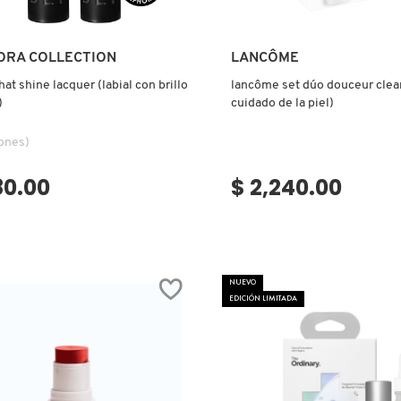
Ver más
Ver más
ORA COLLECTION
LANCÔME
hat shine lacquer (labial con brillo
lancôme set dúo douceur clea
)
cuidado de la piel)
ones)
80.00
$ 2,240.00
NUEVO
EDICIÓN LIMITADA