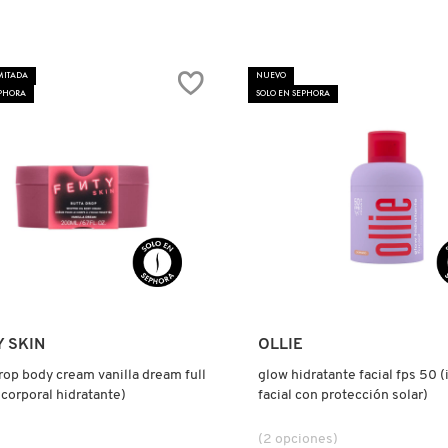
tor.search.bazaarvoice.read.label
IS
MITADA
NUEVO
EPHORA
SOLO EN SEPHORA
DO
Ver más
Ver más
 SKIN
OLLIE
rop body cream vanilla dream full
glow hidratante facial fps 50 
corporal hidratante)
facial con protección solar)
(2 opciones)