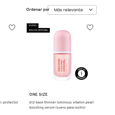
Ordenar por
NUEVO
SOLO EN SEPHORA
Ver más
ONE SIZE
ti-protector
b12 base thinner luminous vitamin pearl
boosting serum (suero para rostro)