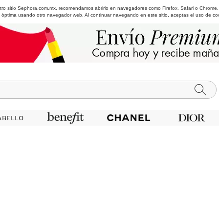
estro sitio Sephora.com.mx, recomendamos abrirlo en navegadores como Firefox, Safari o Chrome
 óptima usando otro navegador web. Al continuar navegando en este sitio, aceptas el uso de co
ABELLO
ABELLO