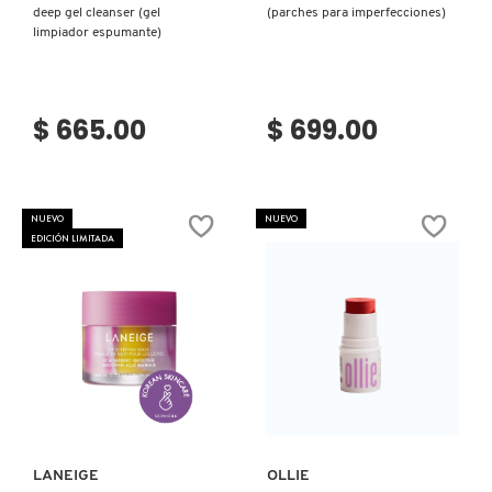
deep gel cleanser (gel
(parches para imperfecciones)
limpiador espumante)
$ 665.00
$ 699.00
NUEVO
NUEVO
EDICIÓN LIMITADA
Ver más
Ver más
LANEIGE
OLLIE