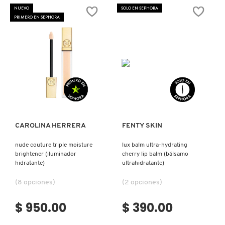
X
NUEVO
SOLO EN SEPHORA
PRIMERO EN SEPHORA
CALVIN KLEIN
INGREDIENTES ACTIVOS DE
Y
SKINCARE
CAROLINA HERRERA
Z
#
CAUDALIE
Ver más
Ver más
CHANEL
CAROLINA HERRERA
FENTY SKIN
nude couture triple moisture
lux balm ultra-hydrating
CHARLOTTE TILBURY
brightener (iluminador
cherry lip balm (bálsamo
hidratante)
ultrahidratante)
CLARINS
(8 opciones)
(2 opciones)
$ 950.00
$ 390.00
CLINIQUE