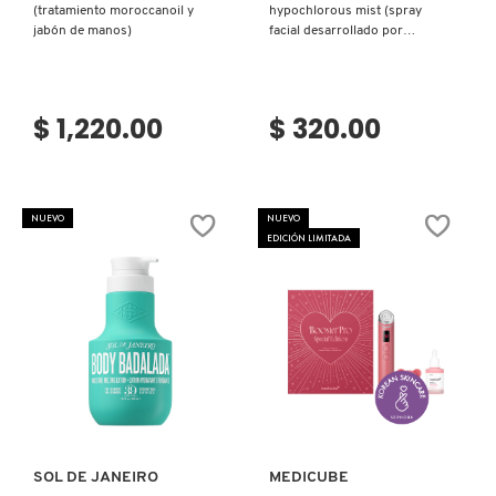
(tratamiento moroccanoil y
hypochlorous mist (spray
KYLIE COSMETICS
jabón de manos)
facial desarrollado por
dermatólogos con ácido
hipocloroso)
KYLIE JENNER FRAGRANCES
$ 1,220.00
$ 320.00
L'ORÉAL PROFESSIONNEL
NUEVO
NUEVO
EDICIÓN LIMITADA
LANCÔME
LANEIGE
LAURA MERCIER
Ver más
Ver más
LILASH
SOL DE JANEIRO
MEDICUBE