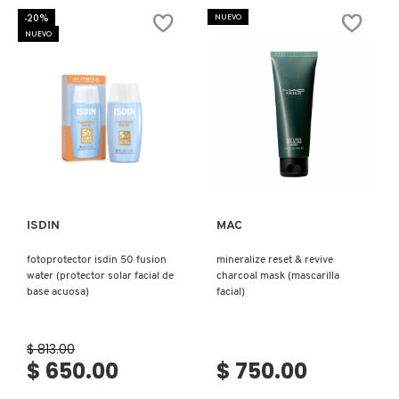
-20%
NUEVO
NUEVO
Ver más
Ver más
ISDIN
MAC
fotoprotector isdin 50 fusion
mineralize reset & revive
water (protector solar facial de
charcoal mask (mascarilla
base acuosa)
facial)
$ 813.00
$ 650.00
$ 750.00