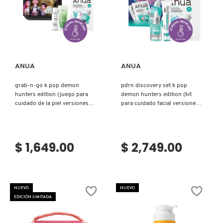
SKIN 1004
Ver más
Ver más
SMASHBOX
ANUA
ANUA
SOL DE JANEIRO
grab-n-go k pop demon
pdrn discovery set k pop
hunters edition (juego para
demon hunters edition (kit
SUPERGOOP!
cuidado de la piel versiones
para cuidado facial versiones
mini)
mini)
THE INKEY LIST
$ 1,649.00
$ 2,749.00
THE ORDINARY
NUEVO
NUEVO
EDICIÓN LIMITADA
TOCOBO