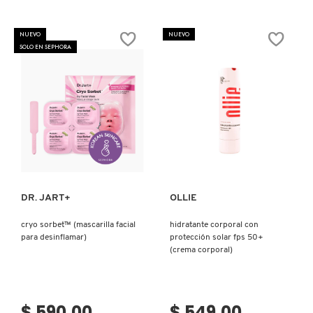
NUEVO
NUEVO
SOLO EN SEPHORA
Ver más
Ver más
DR. JART+
OLLIE
cryo sorbet™ (mascarilla facial
hidratante corporal con
para desinflamar)
protección solar fps 50+
(crema corporal)
$ 590.00
$ 549.00