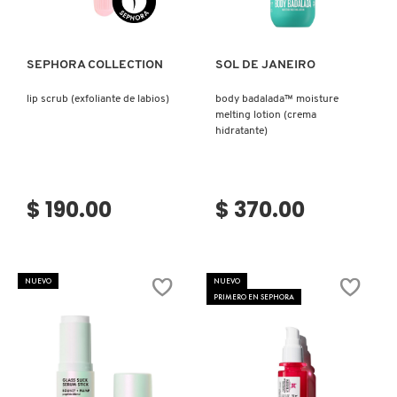
PATRICK TA
SEPHORA COLLECTION
SOL DE JANEIRO
lip scrub (exfoliante de labios)
body badalada™ moisture
PEACE OUT SKINCARE
melting lotion (crema
hidratante)
PETER THOMAS ROTH
$ 190.00
$ 370.00
PHLUR
PRADA
NUEVO
NUEVO
PRIMERO EN SEPHORA
RABANNE
RARE BEAUTY