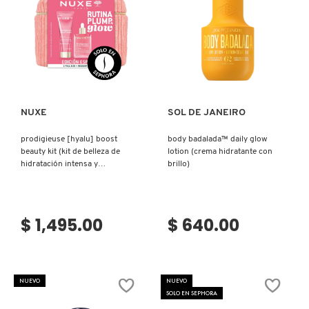
TOM FORD
TONYMOLY
Ver más
Ver más
TOO FACED
NUXE
SOL DE JANEIRO
prodigieuse [hyalu] boost
body badalada™ daily glow
TRULY BEAUTY
beauty kit (kit de belleza de
lotion (crema hidratante con
hidratación intensa y
brillo)
luminosidad)
TWEEZERMAN
$ 1,495.00
$ 640.00
URBAN DECAY
VALENTINO
NUEVO
NUEVO
SOLO EN SEPHORA