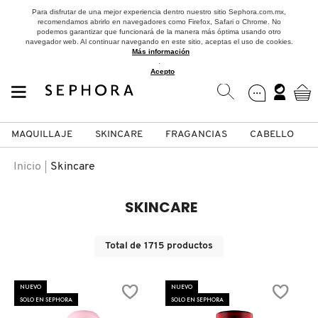
Para disfrutar de una mejor experiencia dentro nuestro sitio Sephora.com.mx,
recomendamos abrirlo en navegadores como Firefox, Safari o Chrome. No
podemos garantizar que funcionará de la manera más óptima usando otro
navegador web. Al continuar navegando en este sitio, aceptas el uso de cookies.
Más información
.
Acepto
MAQUILLAJE
SKINCARE
FRAGANCIAS
CABELLO
SEPHORA COLLECTION
Fragancias
Maquillaje
Skincare
Cabello
Marcas
Inicio
Skincare
VER
VER
VER
VER
VER
VER
SKINCARE
A
ROSTRO
PRODUCTOS ESPECIALIZADOS
MUJER
SETS DE VALOR & PARA
MAQUILLAJE
ADIDAS
Total de
1715
productos
REGALAR
B
MEJILLAS
SKINCARE COREANO
HOMBRE
CUIDADO DE LA PIEL
AESTURA
NUEVO
NUEVO
C
SOLO EN SEPHORA
SOLO EN SEPHORA
TAMAÑOS DE VIAJE