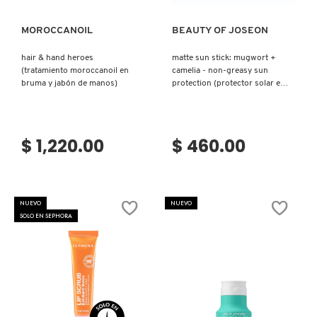
MOROCCANOIL
BEAUTY OF JOSEON
NUXE
hair & hand heroes
matte sun stick: mugwort +
(tratamiento moroccanoil en
camelia - non-greasy sun
OLAPLEX
bruma y jabón de manos)
protection (protector solar en
barra)
OLLIE
$ 1,220.00
$ 460.00
ONE SIZE
NUEVO
NUEVO
OUAI HAIRCARE
SOLO EN SEPHORA
PAI-SHAU
PATCHOLOGY
Ver más
Ver más