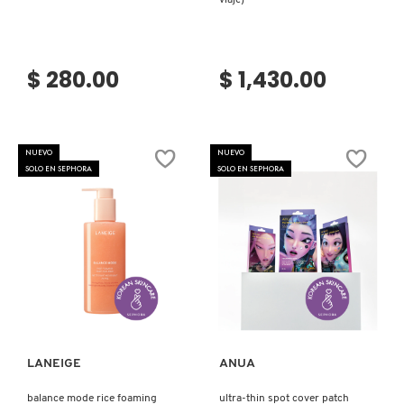
viaje)
$ 280.00
$ 1,430.00
NUEVO
NUEVO
SOLO EN SEPHORA
SOLO EN SEPHORA
Ver más
Ver más
LANEIGE
ANUA
balance mode rice foaming
ultra-thin spot cover patch