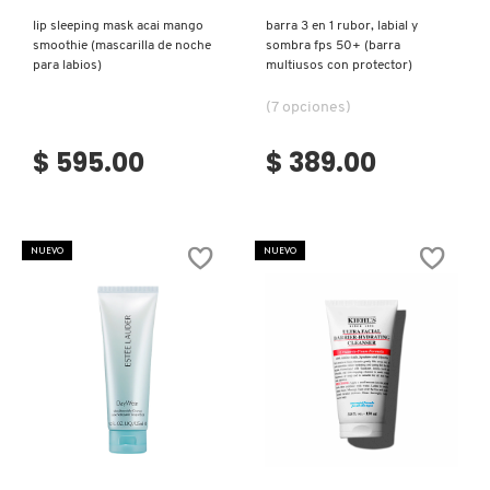
lip sleeping mask acai mango
barra 3 en 1 rubor, labial y
smoothie (mascarilla de noche
sombra fps 50+ (barra
para labios)
multiusos con protector)
(7 opciones)
$ 595.00
$ 389.00
NUEVO
NUEVO
Ver más
Ver más