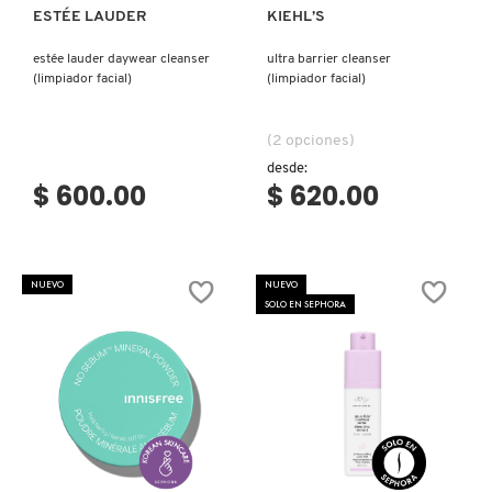
ESTÉE LAUDER
KIEHL’S
estée lauder daywear cleanser
ultra barrier cleanser
(limpiador facial)
(limpiador facial)
(2 opciones)
desde:
$ 600.00
$ 620.00
NUEVO
NUEVO
SOLO EN SEPHORA
Ver más
Ver más