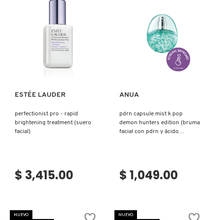
VERSACE
YVES SAINT LAURENT
Ver más
Ver más
ESTÉE LAUDER
ANUA
perfectionist pro - rapid
pdrn capsule mist k pop
brightening treatment (suero
demon hunters edition (bruma
facial)
facial con pdrn y ácido
hialurónico)
$ 3,415.00
$ 1,049.00
NUEVO
NUEVO