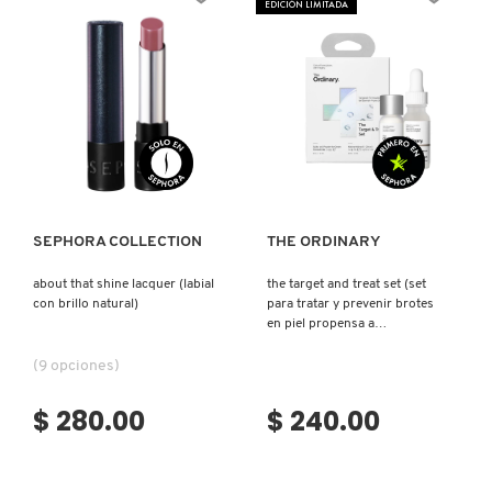
EDICIÓN LIMITADA
N
BEAUTY OF JOSEON
BRONCEADORES Y
O
AUTOBRONCEADORES
BENEFIT COSMETICS
P
TRATAMIENTOS PARA LABIOS
Ver más
Ver más
Q
BILLIE EILISH
R
HERRAMIENTAS DE ALTA
TECNOLOGÍA
SEPHORA COLLECTION
THE ORDINARY
BIODANCE
S
about that shine lacquer (labial
the target and treat set (set
con brillo natural)
para tratar y prevenir brotes
T
SETS DE VALOR & PARA
BRIOGEO
en piel propensa a
REGALAR
imperfecciones.)
U
(9 opciones)
BUMBLE AND BUMBLE
V
TAMAÑOS DE VIAJE
$ 280.00
$ 240.00
W
BURBERRY
BAÑO Y CUERPO