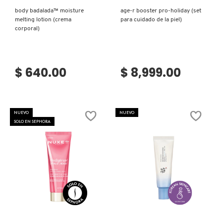
body badalada™ moisture
age-r booster pro-holiday (set
LIVING PROOF
melting lotion (crema
para cuidado de la piel)
corporal)
MAC COSMETICS
$ 640.00
$ 8,999.00
MAISON LOUIS MARIE
MAKEUP BY MARIO
NUEVO
NUEVO
SOLO EN SEPHORA
MARC JACOBS PERFUMES
MEDICUBE
Ver más
Ver más
MONTBLANC