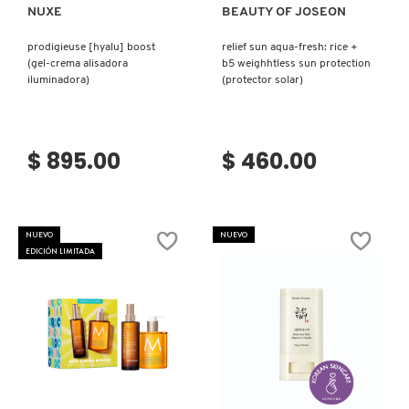
NUXE
BEAUTY OF JOSEON
MOROCCANOIL
prodigieuse [hyalu] boost
relief sun aqua-fresh: rice +
(gel-crema alisadora
b5 weighhtless sun protection
iluminadora)
(protector solar)
MOSCHINO
MURAD
$ 895.00
$ 460.00
NARS
NUEVO
NUEVO
EDICIÓN LIMITADA
NATASHA DENONA
NEST New York
Ver más
Ver más
NUDESTIX