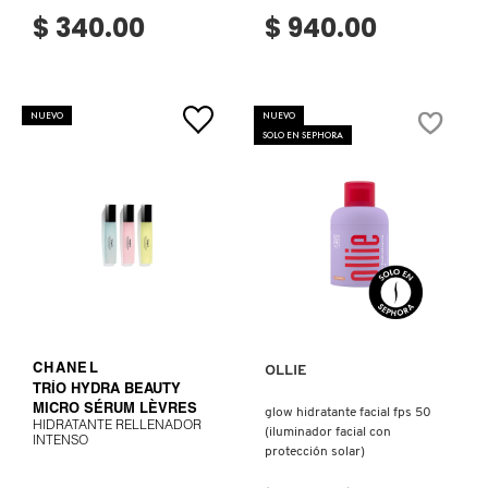
$ 340.00
$ 940.00
FRESH
NUEVO
NUEVO
SOLO EN SEPHORA
GIORGIO ARMANI
GIVENCHY
GLOSSIER
Ver más
VER MÁS
GLOW RECIPE
CHANEL
OLLIE
TRÍO HYDRA BEAUTY
MICRO SÉRUM LÈVRES
glow hidratante facial fps 50
GUCCI
HIDRATANTE RELLENADOR
(iluminador facial con
INTENSO
protección solar)