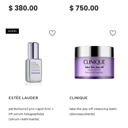
$ 380.00
$ 750.00
NUEVO
Ver más
Ver más
ESTÉE LAUDER
CLINIQUE
perfectionist pro-rapid firm +
take the day off cleansing balm
lift serum hexapeptides
(desmaquillante)
(sérum reafirmante)