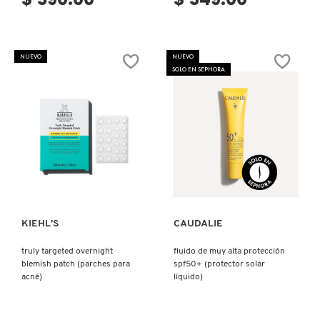
NUEVO
NUEVO
SOLO EN SEPHORA
Ver más
Ver más
KIEHL’S
CAUDALIE
truly targeted overnight
fluido de muy alta protección
blemish patch (parches para
spf50+ (protector solar
acné)
líquido)