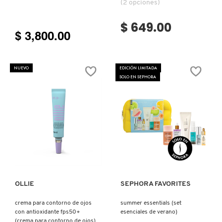
GUERLAIN
(2 opciones)
$ 649.00
HUDA BEAUTY
$ 3,800.00
HUGO BOSS
NUEVO
EDICIÓN LIMITADA
SOLO EN SEPHORA
ICONIC LONDON
ILIA
Ver más
Ver más
INNISFREE
OLLIE
SEPHORA FAVORITES
ISDIN
crema para contorno de ojos
summer essentials (set
con antioxidante fps50+
esenciales de verano)
(crema para contorno de ojos)