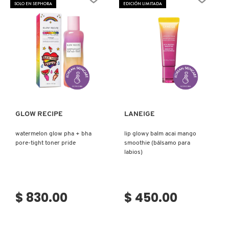
SOLO EN SEPHORA
EDICIÓN LIMITADA
Ver más
Ver más
GLOW RECIPE
LANEIGE
watermelon glow pha + bha
lip glowy balm acai mango
pore-tight toner pride
smoothie (bálsamo para
labios)
$ 830.00
$ 450.00