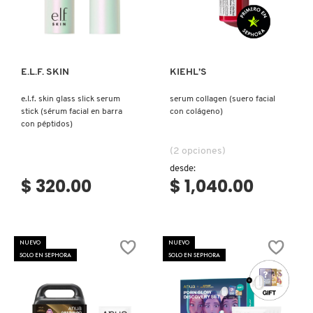
Ver más
Ver más
REDKEN
E.L.F. SKIN
KIEHL’S
SARELLY
e.l.f. skin glass slick serum
serum collagen (suero facial
stick (sérum facial en barra
con colágeno)
con péptidos)
SEPHORA COLLECTION
(2 opciones)
desde:
$ 320.00
$ 1,040.00
SEPHORA FAVORITES
SHARK
NUEVO
NUEVO
SOLO EN SEPHORA
SOLO EN SEPHORA
SHISEIDO