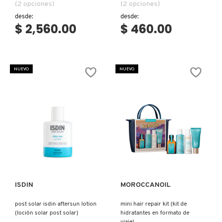
(2 opciones)
(2 opciones)
desde:
desde:
$ 2,560.00
$ 460.00
NUEVO
NUEVO
Ver más
Ver más
ISDIN
MOROCCANOIL
post solar isdin aftersun lotion
mini hair repair kit (kit de
(loción solar post solar)
hidratantes en formato de