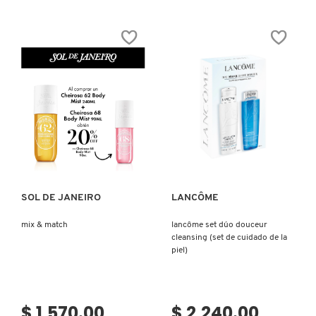
COMMODITY
DERMALOGICA
DIOR
Ver más
Ver más
DIOR BACKSTAGE
SOL DE JANEIRO
LANCÔME
DOLCE&GABBANA
mix & match
lancôme set dúo douceur
cleansing (set de cuidado de la
piel)
DR. DENNIS GROSS SKINCARE
$ 1,570.00
$ 2,240.00
DR. JART+