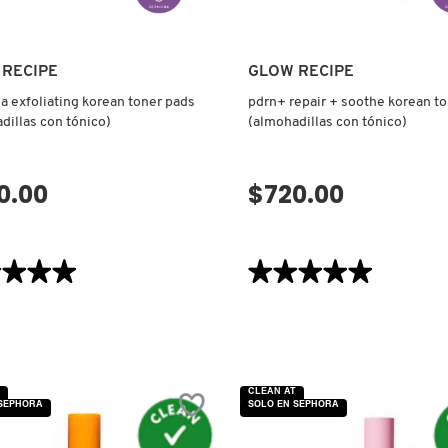
 RECIPE
GLOW RECIPE
ha exfoliating korean toner pads
pdrn+ repair + soothe korean t
dillas con tónico)
(almohadillas con tónico)
0.00
$720.00
VISTA RÁPIDA
VISTA RÁPIDA
★★★★
★★★★
★★★★★
★★★★★
5
de
5
estrellas.
Leer
reseñas
de
PDRN+
CLEAN AT
REPAIR
 SEPHORA
SOLO EN SEPHORA
+
ATING
SOOTHE
N
KOREAN