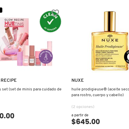
reseñas
de
RANTE
GUAVA
E
+
VITAMIN
C
RMANTE
DARK
SPOT
SERUM
)
(SUERO
PARA
ROSTRO)
 RECIPE
NUXE
s set (set de minis para cuidado de
huile prodigieuse® (aceite seco
para rostro, cuerpo y cabello)
(2 opciones)
0.00
a partir de
$645.00