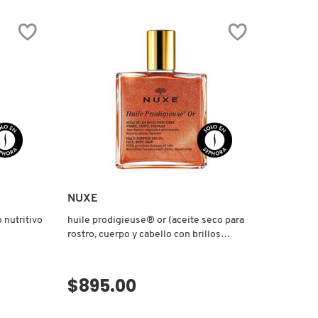
reseñas
de
PAPAYA
SORBET
ENZYME
CLEANSING
BALM
(BÁLSAMO
LIMPIADOR)
NUXE
 nutritivo
huile prodigieuse® or (aceite seco para
rostro, cuerpo y cabello con brillos
dorados)
$895.00