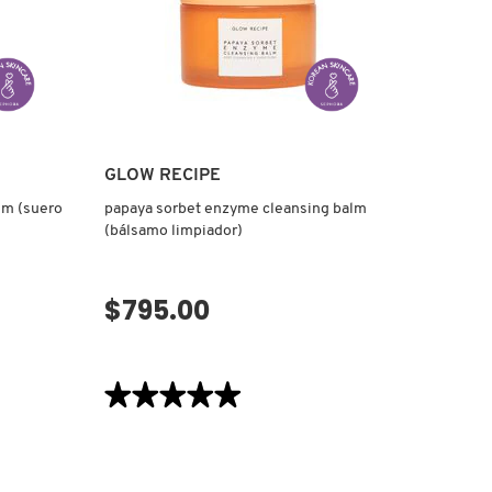
PARA
CUIDADO
DE
LA
PIEL)
GLOW RECIPE
um (suero
papaya sorbet enzyme cleansing balm
(bálsamo limpiador)
$795.00
VISTA RÁPIDA
★★★★★
★★★★★
5
de
5
estrellas.
Leer