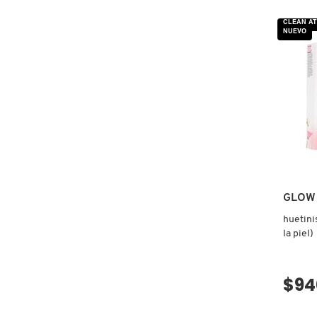
reseñas
de
POMEG
CLEAN AT
PEPTID
COMMODITY
NUEVO
SERUM
(SUERO
REAFI
PARA
EL
DERMALOGICA
ROSTRO
DIOR
DIOR BACKSTAGE
GLOW
DOLCE&GABBANA
huetini
la piel)
DR. DENNIS GROSS SKINCARE
$94
DR. JART+