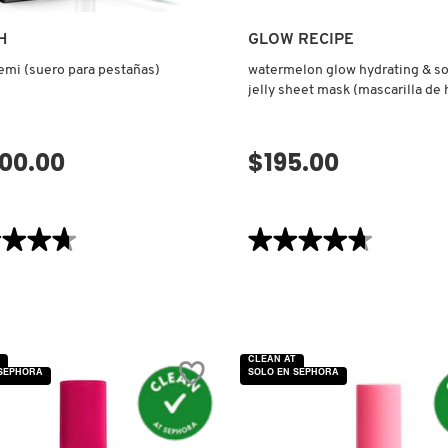
H
GLOW RECIPE
demi (suero para pestañas)
watermelon glow hydrating & s
jelly sheet mask (mascarilla de 
700.00
$195.00
VISTA RÁPIDA
VISTA RÁPIDA
★★★★
★★★★
★★★★★
★★★★★
4.7
de
5
estrellas.
Leer
reseñas
de
WATERMELON
CLEAN AT
GLOW
 SEPHORA
SOLO EN SEPHORA
HYDRATING
&
AS)
SOOTHING
JELLY
SHEET
MASK