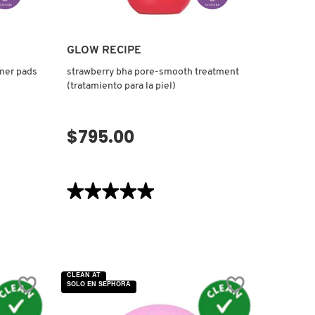
GLOW RECIPE
oner pads
strawberry bha pore-smooth treatment
(tratamiento para la piel)
$795.00
VISTA RÁPIDA
★★★★★
★★★★★
5
de
5
estrellas.
Leer
reseñas
de
STRAWBERRY
CLEAN AT
BHA
SOLO EN SEPHORA
PORE-
SMOOTH
TREATMENT