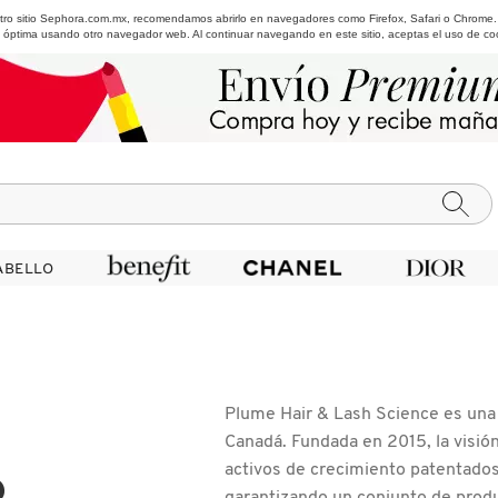
estro sitio Sephora.com.mx, recomendamos abrirlo en navegadores como Firefox, Safari o Chrome
 óptima usando otro navegador web. Al continuar navegando en este sitio, aceptas el uso de co
ABELLO
ABELLO
Plume Hair & Lash Science es una 
Canadá. Fundada en 2015, la visió
activos de crecimiento patentados