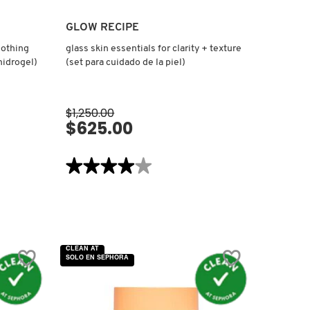
GLOW RECIPE
oothing
glass skin essentials for clarity + texture
hidrogel)
(set para cuidado de la piel)
$1,250.00
$625.00
VISTA RÁPIDA
★★★★★
★★★★★
4
de
5
estrellas.
Leer
reseñas
de
GLASS
CLEAN AT
SKIN
SOLO EN SEPHORA
ESSENTIALS
FOR
CLARITY
+
TEXTURE
(SET