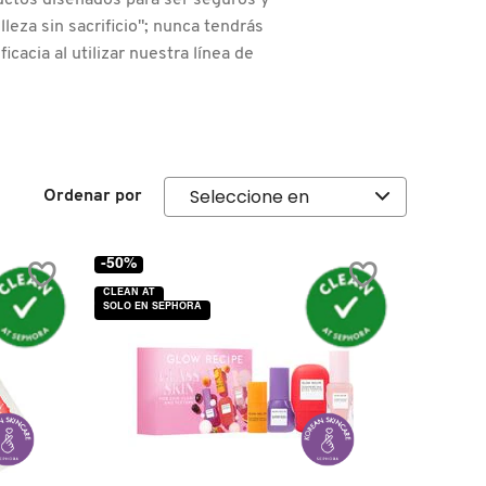
uctos diseñados para ser seguros y
leza sin sacrificio"; nunca tendrás
ficacia al utilizar nuestra línea de
Ordenar por
-50%
CLEAN AT
SOLO EN SEPHORA