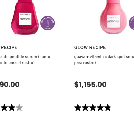
(MASCARILLA
DE
HIDROGEL)
 RECIPE
GLOW RECIPE
ante peptide serum (suero
guava + vitamin c dark spot ser
ante para el rostro)
para rostro)
090.00
$1,155.00
VISTA RÁPIDA
VISTA RÁPIDA
★★★★
★★★★
★★★★★
★★★★★
4.8
de
5
estrellas.
Leer