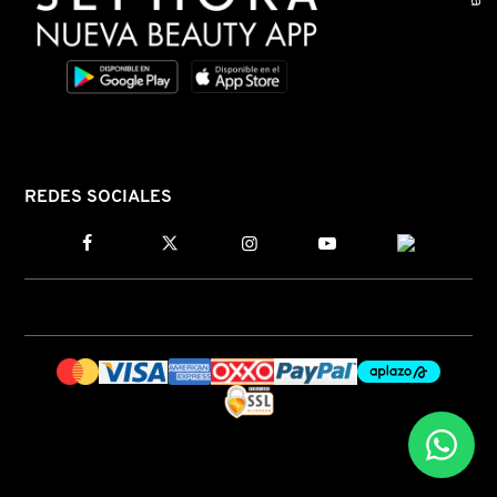
N
BEAUTY OF JOSEON
BRONCEADORES Y
O
AUTOBRONCEADORES
BENEFIT COSMETICS
P
TRATAMIENTOS PARA LABIOS
Q
BILLIE EILISH
REDES SOCIALES
R
HERRAMIENTAS DE ALTA
TECNOLOGÍA
BIODANCE
S
T
SETS DE VALOR & PARA
BRIOGEO
REGALAR
U
BUMBLE AND BUMBLE
V
TAMAÑOS DE VIAJE
W
BURBERRY
BAÑO Y CUERPO