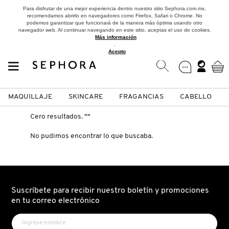
Para disfrutar de una mejor experiencia dentro nuestro sitio Sephora.com.mx,
recomendamos abrirlo en navegadores como Firefox, Safari o Chrome. No
podemos garantizar que funcionará de la manera más óptima usando otro
navegador web. Al continuar navegando en este sitio, aceptas el uso de cookies.
Más información
.
Acepto
MAQUILLAJE
SKINCARE
FRAGANCIAS
CABELLO
SEPHORA COLLECTION
Fragancias
Maquillaje
Skincare
Cabello
Marcas
Cero resultados.
""
No pudimos encontrar lo que buscaba.
VER
VER
VER
VER
VER
VER
A
ROSTRO
PRODUCTOS ESPECIALIZADOS
MUJER
SETS DE VALOR & PARA
MAQUILLAJE
ADIDAS
REGALAR
B
Suscríbete para recibir nuestro boletín y promociones
en tu correo electrónico
MEJILLAS
SKINCARE COREANO
HOMBRE
CUIDADO DE LA PIEL
AESTURA
C
TAMAÑOS DE VIAJE