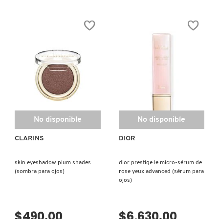
4.6
de
5
estrellas.
Leer
FRESH
reseñas
de
C-
TANGO™
MULTIVITAMIN
GIORGIO ARMANI
EYE
CREAM
(CREMA
DE
OJOS)
GIVENCHY
No disponible
No disponible
GLOSSIER
CLARINS
DIOR
GLOW RECIPE
skin eyeshadow plum shades
dior prestige le micro-sérum de
(sombra para ojos)
rose yeux advanced (sérum para
ojos)
GUCCI
$490.00
$6,630.00