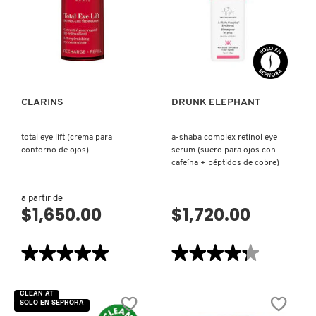
FATIGUE-
FIGHTER
EYE
COMMODITY
CARE
VISTA RÁPIDA
VISTA RÁPIDA
(TRATAMIENTO
HIDRATANTE
PARA
EL
DERMALOGICA
CONTORNO
DE
OJOS)
CLARINS
DRUNK ELEPHANT
DIOR
total eye lift (crema para
a-shaba complex retinol eye
contorno de ojos)
serum (suero para ojos con
cafeína + péptidos de cobre)
DIOR BACKSTAGE
a partir de
$1,650.00
$1,720.00
DOLCE&GABBANA
★★★★★
★★★★★
★★★★★
★★★★★
DR. DENNIS GROSS SKINCARE
5
4.3
de
de
5
5
CLEAN AT
estrellas.
estrellas.
SOLO EN SEPHORA
DR. JART+
Leer
Leer