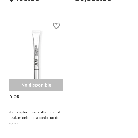
GUERLAIN
HUDA BEAUTY
HUGO BOSS
ICONIC LONDON
ILIA
No disponible
DIOR
INNISFREE
dior capture pro-collagen shot
(tratamiento para contorno de
ISDIN
ojos)