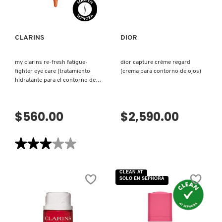
X
CALVIN KLEIN
INGREDIENTES ACTIVOS DE
Y
CLARINS
DIOR
SKINCARE
CAROLINA HERRERA
Z
my clarins re-fresh fatigue-
dior capture crème regard
fighter eye care (tratamiento
(crema para contorno de ojos)
#
hidratante para el contorno de
CAUDALIE
ojos)
$560.00
$2,590.00
CHANEL
★★★★★
★★★★★
CHARLOTTE TILBURY
3
de
5
CLEAN AT
estrellas.
CLARINS
SOLO EN SEPHORA
Leer
reseñas
de
MY
CLARINS
CLINIQUE
RE-
FRESH