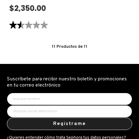
IT COSMETICS
$2,350.00
★★★★★
★★★★★
JEAN PAUL GAULTIER
1.5
de
5
JULIETTE HAS A GUN
estrellas.
11
Productos de
11
Leer
reseñas
de
DIOR
K18
CAPTURE
PRO-
COLLAGEN
SHOT
Suscríbete para recibir nuestro boletín y promociones
(TRATAMIENTO
KAYALI
en tu correo electrónico
PARA
CONTORNO
DE
OJOS)
KÉRASTASE
Registrame
KIEHL’S
¿Quieres entender cómo trata Sephora tus datos personales?