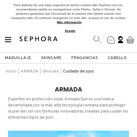
Para disfrutar de una mejor experiencia dentro nuestro sitio Sephora.com.mx,
recomendamos abrirlo en navegadores como Firefox, Safari o Chrome. No
podemos garantizar que funcionará de la manera más óptima usando otro
navegador web. Al continuar navegando en este sitio, aceptas el uso de cookies.
Más información
.
Acepto
MAQUILLAJE
SKINCARE
FRAGANCIAS
CABELLO
SEPHORA COLLECTION
Fragancias
Maquillaje
Skincare
Cabello
Marcas
Inicio
ARMADA
Skincare
Cuidado de ojos
VER
VER
VER
VER
VER
VER
ARMADA
A
Expertos en protección solar. Armada Sun es una marca
ROSTRO
PRODUCTOS ESPECIALIZADOS
MUJER
SETS DE VALOR & PARA
MAQUILLAJE
ADIDAS
desarrollada con la más alta tecnología coreana para proteger
REGALAR
la piel del sol con fórmulas innovadoras creadas para cuidar los
B
diferentes tipos de piel.
MEJILLAS
SKINCARE COREANO
HOMBRE
CUIDADO DE LA PIEL
AESTURA
C
TAMAÑOS DE VIAJE