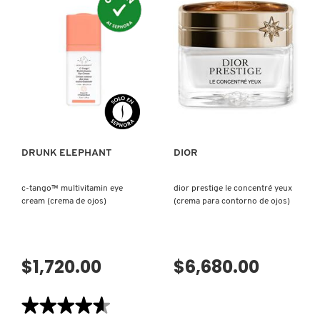
reseñas
reseñas
de
de
TOTAL
A-
EYE
SHABA
DRUNK ELEPHANT
LIFT
COMPLEX
(CREMA
RETINOL
PARA
EYE
CONTORNO
SERUM
DE
(SUERO
DYSON
OJOS)
PARA
VISTA RÁPIDA
VISTA RÁPIDA
OJOS
CON
CAFEÍNA
+
E.L.F. COSMETICS
PÉPTIDOS
DE
COBRE)
DRUNK ELEPHANT
DIOR
E.L.F. SKIN
c-tango™ multivitamin eye
dior prestige le concentré yeux
cream (crema de ojos)
(crema para contorno de ojos)
ESTÉE LAUDER
$1,720.00
$6,680.00
FENTY BEAUTY
★★★★★
★★★★★
FENTY SKIN