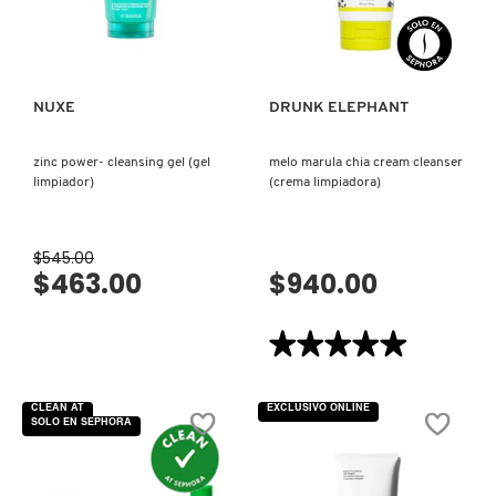
PARA
EL
X
VISTA RÁPIDA
VISTA RÁPIDA
ROSTRO
ROSTRO
Y
CON
CALVIN KLEIN
CUERPO)
GLIPOLÍPIDOS)
INGREDIENTES ACTIVOS DE
Y
SKINCARE
NUXE
DRUNK ELEPHANT
CAROLINA HERRERA
Z
#
zinc power- cleansing gel (gel
melo marula chia cream cleanser
CAUDALIE
limpiador)
(crema limpiadora)
$545.00
CHANEL
$463.00
$940.00
CHARLOTTE TILBURY
★★★★★
★★★★★
5
de
CLARINS
5
CLEAN AT
EXCLUSIVO ONLINE
estrellas.
SOLO EN SEPHORA
Leer
reseñas
de
CLINIQUE
MELO
MARULA