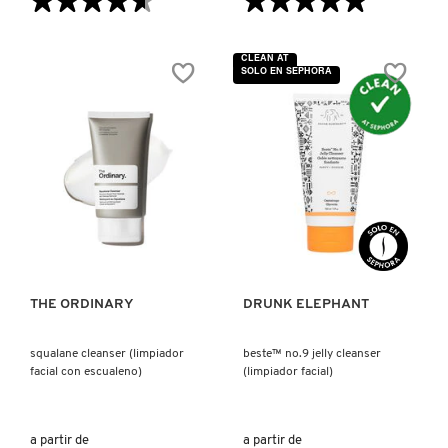
★★★★★
★★★★★
★★★★★
★★★★★
4.6
5
de
de
5
5
FRESH
CLEAN AT
estrellas.
estrellas.
SOLO EN SEPHORA
Leer
Leer
reseñas
reseñas
de
de
THE
ESPUMA
GIORGIO ARMANI
CLEAR
LIMPIADORA
SET
MICELAR
(SET
VERY
PARA
ROSE
PIELES
PARA
GIVENCHY
CON
PIEL
TENDENCIA
SENSIBLE
VISTA RÁPIDA
VISTA RÁPIDA
A
ACNÉ)
GLOSSIER
THE ORDINARY
DRUNK ELEPHANT
GLOW RECIPE
squalane cleanser (limpiador
beste™ no.9 jelly cleanser
facial con escualeno)
(limpiador facial)
GUCCI
a partir de
a partir de