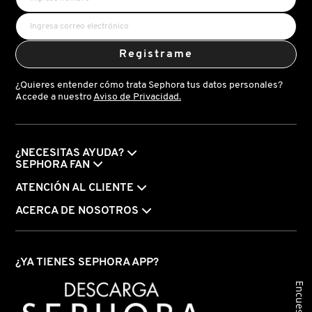
LIVING PROOF
Registrame
MAC COSMETICS
¿Quieres entender cómo trata Sephora tus datos personales?
Accede a nuestro
Aviso de Privacidad.
MAISON LOUIS MARIE
¿NECESITAS AYUDA?
MAKEUP BY MARIO
SEPHORA FAN
ATENCIÓN AL CLIENTE
MARC JACOBS PERFUMES
ACERCA DE NOSOTROS
MEDICUBE
¿YA TIENES SEPHORA APP?
Encuesta
MONTBLANC