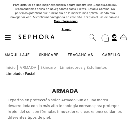
Para disfrutar de una mejor experiencia dentro nuestro sitio Sephora.com.mx,
recomendamos abrirlo en navegadores como Firefox, Safari o Chrome. No
podemos garantizar que funcionará de la manera más óptima usando otro
navegador web. Al continuar navegando en este sitio, aceptas el uso de cookies.
Más información
.
Acepto
MAQUILLAJE
SKINCARE
FRAGANCIAS
CABELLO
SEPHORA COLLECTION
Fragancias
Maquillaje
Skincare
Cabello
Marcas
Inicio
ARMADA
Skincare
Limpiadores y Exfoliantes
Limpiador Facial
VER
VER
VER
VER
VER
VER
ARMADA
A
ROSTRO
PRODUCTOS ESPECIALIZADOS
MUJER
SETS DE VALOR & PARA
MAQUILLAJE
ADIDAS
Expertos en protección solar. Armada Sun es una marca
REGALAR
desarrollada con la más alta tecnología coreana para proteger
B
la piel del sol con fórmulas innovadoras creadas para cuidar los
MEJILLAS
SKINCARE COREANO
HOMBRE
CUIDADO DE LA PIEL
AESTURA
diferentes tipos de piel.
C
TAMAÑOS DE VIAJE