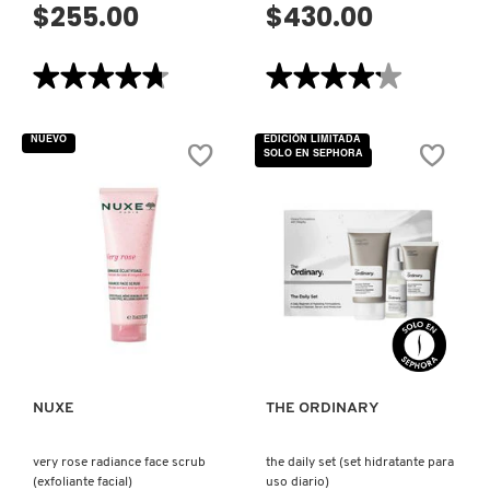
GUERLAIN
$255.00
$430.00
★★★★★
★★★★★
★★★★★
★★★★★
HUDA BEAUTY
4.7
4.2
de
de
5
5
NUEVO
EDICIÓN LIMITADA
HUGO BOSS
estrellas.
estrellas.
SOLO EN SEPHORA
Leer
Leer
reseñas
reseñas
de
de
SQUALANE
BESTE™
ICONIC LONDON
CLEANSER
NO.9
(LIMPIADOR
JELLY
FACIAL
CLEANSER
CON
(LIMPIADOR
ESCUALENO)
FACIAL)
ILIA
VISTA RÁPIDA
VISTA RÁPIDA
INNISFREE
NUXE
THE ORDINARY
ISDIN
very rose radiance face scrub
the daily set (set hidratante para
(exfoliante facial)
uso diario)