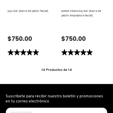
KYLIE COSMETICS
juju bar (barra de jabón facial)
pekee cleansing bar (barra de
jabón limpiadora facial)
KYLIE JENNER FRAGRANCES
$750.00
$750.00
L'ORÉAL PROFESSIONNEL
★★★★★
★★★★★
★★★★★
★★★★★
LANCÔME
5
5
de
de
5
5
estrellas.
estrellas.
14
Productos de
14
LANEIGE
Leer
Leer
reseñas
reseñas
de
de
JUJU
PEKEE
BAR
CLEANSING
LAURA MERCIER
(BARRA
BAR
DE
(BARRA
JABÓN
DE
Suscríbete para recibir nuestro boletín y promociones
FACIAL)
JABÓN
en tu correo electrónico
LIMPIADORA
LILASH
FACIAL)