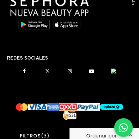
MOROCCANOIL
MOSCHINO
MURAD
REDES SOCIALES
NARS
NATASHA DENONA
NEST New York
NUDESTIX
FILTROS(3)