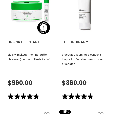
CHIA
CREAM
CLEANSER
COMMODITY
(CREMA
LIMPIADORA)
VISTA RÁPIDA
VISTA RÁPIDA
DERMALOGICA
DRUNK ELEPHANT
THE ORDINARY
DIOR
slaai™ makeup melting butter
glucoside foaming cleanser (
cleanser (desmaquillante facial)
limpiador facial espumoso con
DIOR BACKSTAGE
glucósido)
DOLCE&GABBANA
$960.00
$360.00
DR. DENNIS GROSS SKINCARE
★★★★★
★★★★★
★★★★★
★★★★★
4.8
4.8
de
de
5
5
DR. JART+
-15%
estrellas.
estrellas.