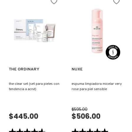
Leer
Leer
reseñas
reseñas
de
de
SLAAI™
GLUCOSIDE
DRUNK ELEPHANT
MAKEUP
FOAMING
MELTING
CLEANSER
BUTTER
(
CLEANSER
LIMPIADOR
(DESMAQUILLANTE
FACIAL
DYSON
FACIAL)
ESPUMOSO
CON
VISTA RÁPIDA
VISTA RÁPIDA
GLUCÓSIDO)
E.L.F. COSMETICS
THE ORDINARY
NUXE
E.L.F. SKIN
the clear set (set para pieles con
espuma limpiadora micelar very
tendencia a acné)
rose para piel sensible
ESTÉE LAUDER
$595.00
FENTY BEAUTY
$445.00
$506.00
FENTY SKIN