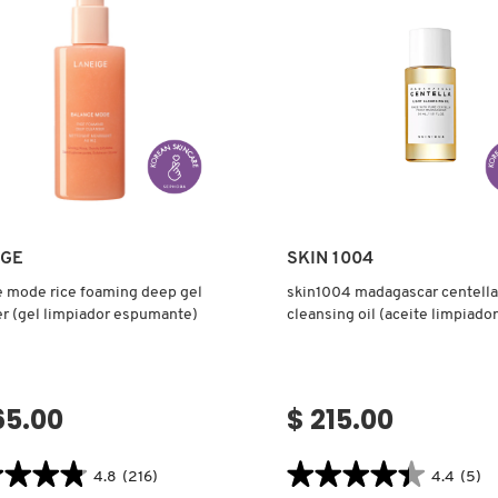
Ver más
Ver más
IGE
SKIN 1004
e mode rice foaming deep gel
skin1004 madagascar centella 
r (gel limpiador espumante)
cleansing oil (aceite limpiador
65.00
$ 215.00
★★★★
★★★★
★★★★★
★★★★★
4.8
(216)
4.4
(5)