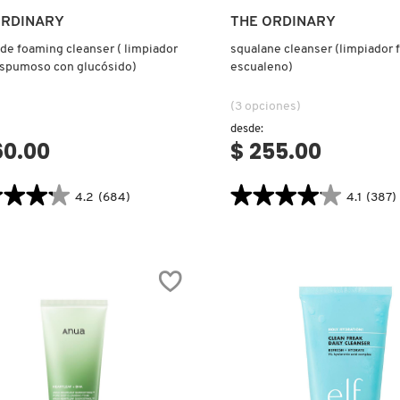
Ver más
Ver más
ORDINARY
THE ORDINARY
de foaming cleanser ( limpiador
squalane cleanser (limpiador f
espumoso con glucósido)
escualeno)
(3 opciones)
desde:
60.00
$ 255.00
★★★★
★★★★
★★★★★
★★★★★
4.2
(684)
4.1
(387)
4.1
tor.search.bazaarvoice.read.label
constructor.search.bazaarvoice.read
SIDE
SQUALANE
NG
CLEANSER
SER
(LIMPIADOR
FACIAL
ADOR
CON
ESCUALENO)
OSO
IDO)