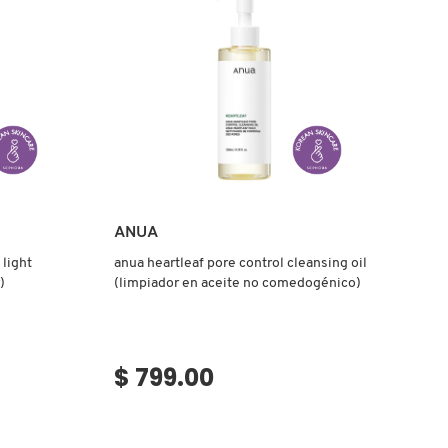
(DÚO
PARA
DOBLE
LIMPIEZA)
Ver más
ANUA
light
anua heartleaf pore control cleansing oil
)
(limpiador en aceite no comedogénico)
$ 799.00