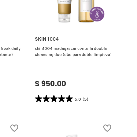
Ver más
SKIN 1004
 freak daily
skin1004 madagascar centella double
atante)
cleansing duo (dúo para doble limpieza)
$ 950.00
★★★★★
★★★★★
5.0
(5)
5.0
constructor.search.bazaarvoice.read.label
SKIN1004
MADAGASCAR
CENTELLA
DOUBLE
CLEANSING
DUO