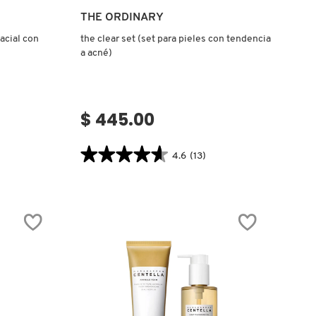
Ver más
THE ORDINARY
acial con
the clear set (set para pieles con tendencia
a acné)
$ 445.00
★★★★★
★★★★★
4.6
(13)
4.6
.label
constructor.search.bazaarvoice.read.label
THE
CLEAR
SET
(SET
PARA
PIELES
CON
TENDENCIA
A
ACNÉ)