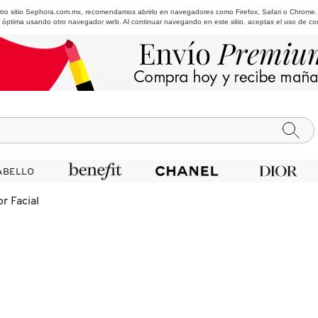
estro sitio Sephora.com.mx, recomendamos abrirlo en navegadores como Firefox, Safari o Chrome
 óptima usando otro navegador web. Al continuar navegando en este sitio, aceptas el uso de co
ABELLO
ABELLO
r Facial