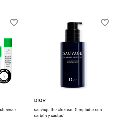
.label
Ver más
DIOR
 cleanser
sauvage the cleanser (limpiador con
carbón y cactus)