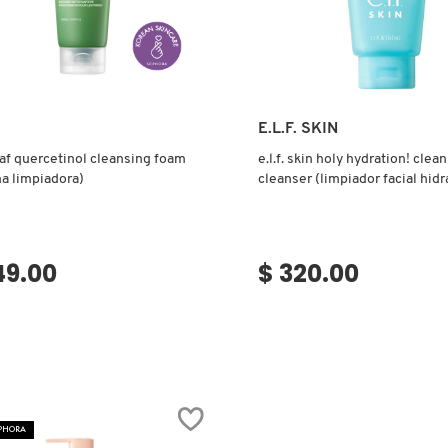
Ver más
Ver más
E.L.F. SKIN
af quercetinol cleansing foam
e.l.f. skin holy hydration! clean
a limpiadora)
cleanser (limpiador facial hidr
49.00
$ 320.00
EPHORA