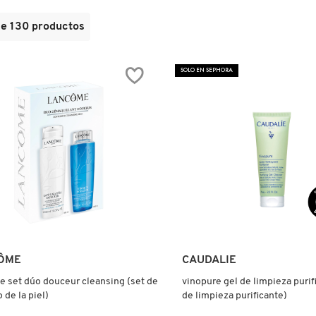
de
130
productos
SOLO EN SEPHORA
Ver más
Ver más
ÔME
CAUDALIE
 set dúo douceur cleansing (set de
vinopure gel de limpieza purif
 de la piel)
de limpieza purificante)