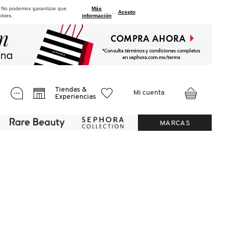
. No podemos garantizar que
Más
.
Acepto
okies.
información
Tiendas &
Mi cuenta
Experiencias
MARCAS