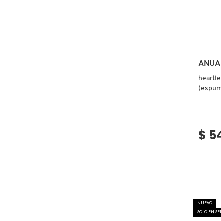
COMMODITY
DERMALOGICA
ANUA
heartle
DIOR
(espum
DIOR BACKSTAGE
$ 5
DOLCE&GABBANA
DR. DENNIS GROSS SKINCARE
NUEVO
SOLO EN S
DR. JART+