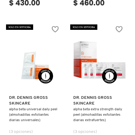
$ 430.00
$ 460.00
COMMODITY
SOLO EN SEPHORA
SOLO EN SEPHORA
DERMALOGICA
DIOR
DIOR BACKSTAGE
Ver más
Ver más
DOLCE&GABBANA
DR. DENNIS GROSS
DR. DENNIS GROSS
SKINCARE
SKINCARE
alpha beta universal daily peel
alpha beta extra strength daily
DR. DENNIS GROSS SKINCARE
(almohadillas exfoliantes
peel (almohadillas exfoliantes
diarias universales)
diarias extrafuertes)
DR. JART+
(3 opciones)
(3 opciones)