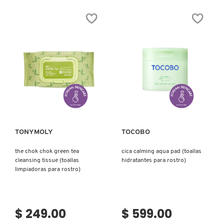
N
BEAUTY OF JOSEON
BRONCEADORES Y
O
AUTOBRONCEADORES
BENEFIT COSMETICS
P
TRATAMIENTOS PARA LABIOS
Q
BILLIE EILISH
Ver más
Ver más
R
HERRAMIENTAS DE ALTA
TECNOLOGÍA
BIODANCE
S
TONYMOLY
TOCOBO
T
SETS DE VALOR & PARA
BRIOGEO
the chok chok green tea
cica calming aqua pad (toallas
REGALAR
cleansing tissue (toallas
hidratantes para rostro)
U
limpiadoras para rostro)
BUMBLE AND BUMBLE
V
TAMAÑOS DE VIAJE
W
$ 249.00
$ 599.00
BURBERRY
BAÑO Y CUERPO