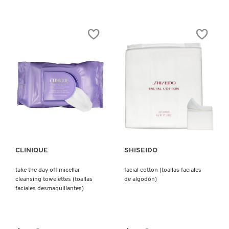
X
CALVIN KLEIN
INGREDIENTES ACTIVOS DE
Y
SKINCARE
CAROLINA HERRERA
Z
#
CAUDALIE
Ver más
Ver más
CHANEL
CLINIQUE
SHISEIDO
CHARLOTTE TILBURY
take the day off micellar
facial cotton (toallas faciales
cleansing towelettes (toallas
de algodón)
CLARINS
faciales desmaquillantes)
CLINIQUE