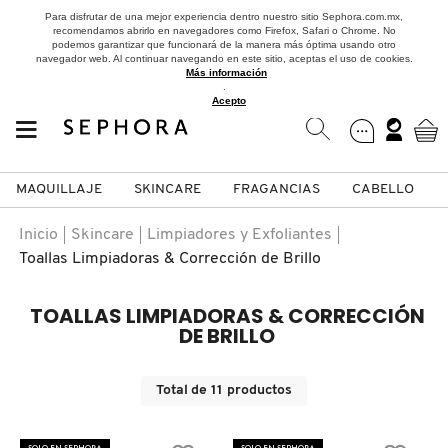
Para disfrutar de una mejor experiencia dentro nuestro sitio Sephora.com.mx,
recomendamos abrirlo en navegadores como Firefox, Safari o Chrome. No
podemos garantizar que funcionará de la manera más óptima usando otro
navegador web. Al continuar navegando en este sitio, aceptas el uso de cookies.
Más información
.
Acepto
MAQUILLAJE
SKINCARE
FRAGANCIAS
CABELLO
SEPHORA COLLECTION
Fragancias
Maquillaje
Skincare
Cabello
Marcas
Inicio
Skincare
Limpiadores y Exfoliantes
Toallas Limpiadoras & Corrección de Brillo
VER
VER
VER
VER
VER
VER
TOALLAS LIMPIADORAS & CORRECCIÓN
A
DE BRILLO
ROSTRO
PRODUCTOS ESPECIALIZADOS
MUJER
SETS DE VALOR & PARA
MAQUILLAJE
ADIDAS
REGALAR
B
Total de
11
productos
MEJILLAS
SKINCARE COREANO
HOMBRE
CUIDADO DE LA PIEL
AESTURA
C
TAMAÑOS DE VIAJE
SOLO EN SEPHORA
SOLO EN SEPHORA