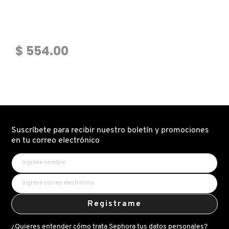
GUERLAIN
HUDA BEAUTY
$ 554.00
HUGO BOSS
ICONIC LONDON
Suscríbete para recibir nuestro boletín y promociones
ILIA
en tu correo electrónico
INNISFREE
ISDIN
Registrame
¿Quieres entender cómo trata Sephora tus datos personales?