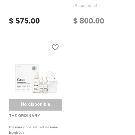
(2 opciones)
$ 575.00
$ 800.00
FRESH
GIORGIO ARMANI
GIVENCHY
GLOSSIER
GLOW RECIPE
No disponible
THE ORDINARY
GUCCI
the mini icons set (set de minis
icónicos)