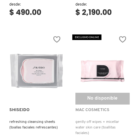
desde:
desde:
$ 490.00
$ 2,190.00
DRUNK ELEPHANT
DYSON
EXCLUSIVO ONLINE
E.L.F. COSMETICS
E.L.F. SKIN
Ver más
ESTÉE LAUDER
No disponible
SHISEIDO
MAC COSMETICS
FENTY BEAUTY
refreshing cleansing sheets
gently off wipes + micellar
(toallas faciales refrescantes)
water skin care (toallitas
faciales)
FENTY SKIN