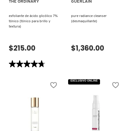
THE ORDINARY
GUERLAIN
IT COSMETICS
exfoliante de ácido glicólico 7%
pure radiance cleanser
tónico (tónico para brillo y
(desmaquillante)
JEAN PAUL GAULTIER
textura)
JULIETTE HAS A GUN
$215.00
$1,360.00
K18
★★★★★
★★★★★
4.7
de
5
KAYALI
EXCLUSIVO ONLINE
estrellas.
Leer
reseñas
de
EXFOLIANTE
KÉRASTASE
DE
ÁCIDO
GLICÓLICO
7%
TÓNICO
KIEHL’S
(TÓNICO
PARA
BRILLO