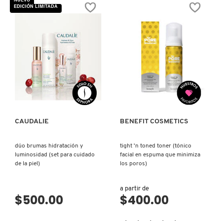
NUEVO
estrellas.
estrellas.
EDICIÓN LIMITADA
Leer
Leer
reseñas
reseñas
COMMODITY
de
de
GREEN
SACCHAROMYCES
TEA
FERMENT
CERAMIDE
30%
MILK
MILKY
DERMALOGICA
TONER
TONER
FOR
(TÓNICO
HYDRATION
LÁCTEO
&
LIGERO
VISTA RÁPIDA
VISTA RÁPIDA
BARRIER
CON
DIOR
REPAIR
FERMENTO
(TÓNICO
DE
LECHOSO
SACCHAROMYCES)
DE
TÉ
DIOR BACKSTAGE
VERDE
CAUDALIE
BENEFIT COSMETICS
Y
CERAMIDAS)
dúo brumas hidratación y
tight 'n toned toner (tónico
DOLCE&GABBANA
luminosidad (set para cuidado
facial en espuma que minimiza
de la piel)
los poros)
DR. DENNIS GROSS SKINCARE
a partir de
$500.00
$400.00
DR. JART+