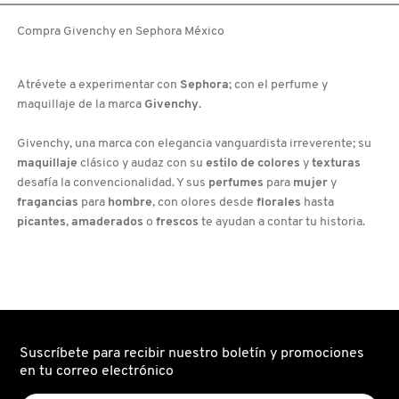
TONER
(TÓNICO
Compra Givenchy en Sephora México
MOROCCANOIL
FACIAL)
Atrévete a experimentar con
Sephora
; con el perfume y
MOSCHINO
maquillaje de la marca
Givenchy
.
Givenchy, una marca con elegancia vanguardista irreverente; su
MURAD
maquillaje
clásico y audaz con su
estilo de colores
y
texturas
desafía la convencionalidad. Y sus
perfumes
para
mujer
y
fragancias
para
hombre
, con olores desde
florales
hasta
NARS
picantes
,
amaderados
o
frescos
te ayudan a contar tu historia.
NATASHA DENONA
NEST New York
Suscríbete para recibir nuestro boletín y promociones
en tu correo electrónico
NUDESTIX