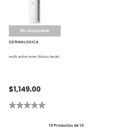
LIVING PROOF
MAC COSMETICS
No disponible
DERMALOGICA
MAISON LOUIS MARIE
multi-active toner (tónico facial)
MAKEUP BY MARIO
MARC JACOBS PERFUMES
$1,149.00
★★★★★
★★★★★
MEDICUBE
No
hay
valoraciones
MONTBLANC
de
15
Productos de
15
MULTI-
ACTIVE