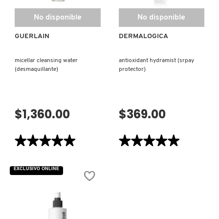
Y
TEXTURA)
KYLIE COSMETICS
No disponible
No disponible
GUERLAIN
DERMALOGICA
KYLIE JENNER FRAGRANCES
micellar cleansing water
antioxidant hydramist (srpay
(desmaquillante)
protector)
L'ORÉAL PROFESSIONNEL
LANCÔME
$1,360.00
$369.00
★★★★★
★★★★★
★★★★★
★★★★★
LANEIGE
5
5
de
de
5
5
LAURA MERCIER
EXCLUSIVO ONLINE
estrellas.
estrellas.
Leer
Leer
reseñas
reseñas
de
de
MICELLAR
ANTIOXIDANT
LILASH
CLEANSING
HYDRAMIST
WATER
(SRPAY
(DESMAQUILLANTE)
PROTECTOR)