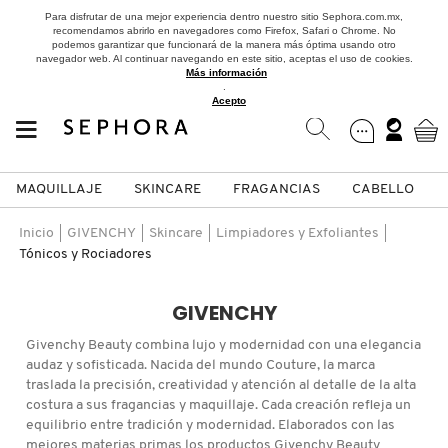
Para disfrutar de una mejor experiencia dentro nuestro sitio Sephora.com.mx,
recomendamos abrirlo en navegadores como Firefox, Safari o Chrome. No
podemos garantizar que funcionará de la manera más óptima usando otro
navegador web. Al continuar navegando en este sitio, aceptas el uso de cookies.
Más información
.
Acepto
MAQUILLAJE
SKINCARE
FRAGANCIAS
CABELLO
SEPHORA COLLECTION
Fragancias
Maquillaje
Skincare
Cabello
Marcas
Inicio
GIVENCHY
Skincare
Limpiadores y Exfoliantes
Tónicos y Rociadores
VER
VER
VER
VER
VER
VER
GIVENCHY
A
ROSTRO
PRODUCTOS ESPECIALIZADOS
MUJER
SETS DE VALOR & PARA
MAQUILLAJE
ADIDAS
Givenchy Beauty combina lujo y modernidad con una elegancia
REGALAR
audaz y sofisticada. Nacida del mundo Couture, la marca
B
traslada la precisión, creatividad y atención al detalle de la alta
MEJILLAS
SKINCARE COREANO
HOMBRE
CUIDADO DE LA PIEL
AESTURA
costura a sus fragancias y maquillaje. Cada creación refleja un
C
equilibrio entre tradición y modernidad. Elaborados con las
TAMAÑOS DE VIAJE
mejores materias primas los productos Givenchy Beauty