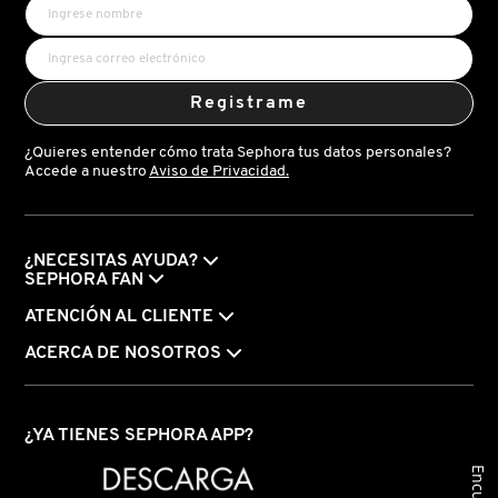
NUXE
Registrame
OLAPLEX
¿Quieres entender cómo trata Sephora tus datos personales?
Accede a nuestro
Aviso de Privacidad.
OLLIE
¿NECESITAS AYUDA?
ONE SIZE
SEPHORA FAN
ATENCIÓN AL CLIENTE
OUAI HAIRCARE
ACERCA DE NOSOTROS
PAI-SHAU
¿YA TIENES SEPHORA APP?
PATCHOLOGY