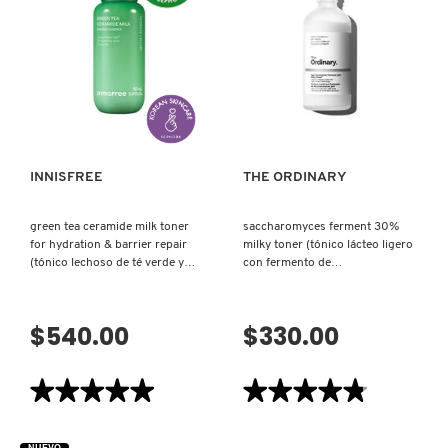
CLEANSING
HYDRAMIST
X
WATER
(SRPAY
(AGUA
PROTECTOR)
CALVIN KLEIN
MICELAR)
INGREDIENTES ACTIVOS DE
Y
SKINCARE
VISTA RÁPIDA
VISTA RÁPIDA
CAROLINA HERRERA
Z
#
CAUDALIE
INNISFREE
THE ORDINARY
green tea ceramide milk toner
saccharomyces ferment 30%
CHANEL
for hydration & barrier repair
milky toner (tónico lácteo ligero
(tónico lechoso de té verde y
con fermento de
ceramidas)
saccharomyces)
CHARLOTTE TILBURY
$540.00
$330.00
CLARINS
★★★★★
★★★★★
★★★★★
★★★★★
5
4.8
CLINIQUE
de
de
5
5