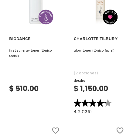
DE
LA
PIEL)
Ver más
Ver más
PATRICK TA
PEACE OUT SKINCARE
BIODANCE
CHARLOTTE TILBURY
first synergy toner (tónico
glow toner (tónico facial)
PETER THOMAS ROTH
facial)
(2 opciones)
PHLUR
desde:
$ 510.00
$ 1,150.00
PRADA
★★★★★
★★★★★
4.2
4.2
(128)
constructor.search.bazaarvoice.read.la
RABANNE
GLOW
TONER
(TÓNICO
FACIAL)
RARE BEAUTY