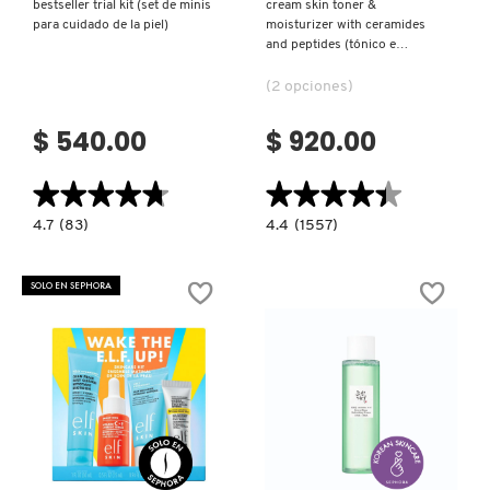
bestseller trial kit (set de minis
cream skin toner &
para cuidado de la piel)
moisturizer with ceramides
MOROCCANOIL
and peptides (tónico e
hidratante para la piel)
(2 opciones)
MOSCHINO
$ 540.00
$ 920.00
MURAD
★★★★★
★★★★★
★★★★★
★★★★★
4.7
4.4
4.7
(83)
4.4
(1557)
constructor.search.bazaarvoice.read.label
constructor.search.bazaarvoice.read.la
BESTSELLER
CREAM
NARS
TRIAL
SKIN
KIT
TONER
SOLO EN SEPHORA
(SET
&
DE
MOISTURIZER
MINIS
WITH
NATASHA DENONA
PARA
CERAMIDES
CUIDADO
AND
DE
PEPTIDES
LA
(TÓNICO
PIEL)
E
NEST New York
HIDRATANTE
PARA
LA
Ver más
Ver más
PIEL)
NUDESTIX