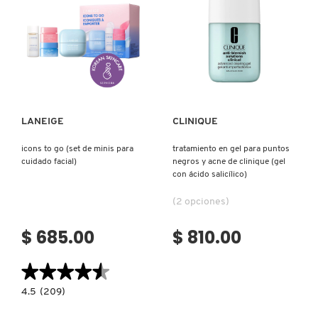
GUERLAIN
EXFOLIANTE
E
HIDRATANTE)
HUDA BEAUTY
Ver más
Ver más
HUGO BOSS
LANEIGE
CLINIQUE
ICONIC LONDON
icons to go (set de minis para
tratamiento en gel para puntos
cuidado facial)
negros y acne de clinique (gel
con ácido salicílico)
ILIA
(2 opciones)
$ 685.00
$ 810.00
INNISFREE
★★★★★
★★★★★
ISDIN
4.5
4.5
(209)
constructor.search.bazaarvoice.read.label
ICONS
TO