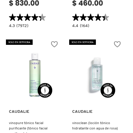
$ 830.00
$ 460.00
X
CALVIN KLEIN
★★★★★
★★★★★
★★★★★
★★★★★
INGREDIENTES ACTIVOS DE
Y
SKINCARE
4.3
4.4
4.3
(7972)
4.4
(164)
constructor.search.bazaarvoice.read.label
constructor.search.bazaarvoice.read.la
CAROLINA HERRERA
Z
WATERMELON
GLOW
GLOW
REPLENISHING
PHA
RICE
SOLO EN SEPHORA
SOLO EN SEPHORA
#
+
MILK
BHA
LIGHTWEIGHT
CAUDALIE
PORE-
HYDRATION
TIGHT
TONER
TONER
(TÓNICO
(TÓNICO
HIDRATANTE)
EXFOLIANTE)
CHANEL
Ver más
Ver más
CHARLOTTE TILBURY
CLARINS
CAUDALIE
CAUDALIE
vinopure tónico facial
vinoclean (loción tónico
CLINIQUE
purificante (tónico facial
hidratante con agua de rosa)