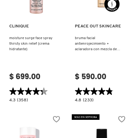
Ver más
Ver más
CLINIQUE
PEACE OUT SKINCARE
moisture surge face spray
bruma facial
thirsty skin relief (crema
antienrojecimiento +
hidratante)
aclaradora con mezcla de
ácido hipocloroso (bruma
facial)
$ 699.00
$ 590.00
★★★★★
★★★★★
★★★★★
★★★★★
4.3
4.8
4.3
(358)
4.8
(233)
constructor.search.bazaarvoice.read.label
constructor.search.bazaarvoice.read.la
MOISTURE
BRUMA
SURGE
FACIAL
FACE
ANTIENROJECIMIENTO
SOLO EN SEPHORA
SPRAY
+
THIRSTY
ACLARADORA
SKIN
CON
RELIEF
MEZCLA
(CREMA
DE