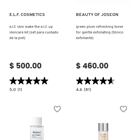
NUXE
E.L.F. COSMETICS
BEAUTY OF JOSEON
e.l.f. skin wake the e.l.f. up
green plum refreshing toner
skincare kit (set para cuidado
for gentle exfoliating (tónico
OLAPLEX
de la piel)
exfoliante)
OLLIE
$ 500.00
$ 460.00
ONE SIZE
★★★★★
★★★★★
★★★★★
★★★★★
5.0
4.6
5.0
(1)
4.6
(81)
constructor.search.bazaarvoice.read.label
constructor.search.bazaarvoice.read.la
OUAI HAIRCARE
E.L.F.
GREEN
SKIN
PLUM
WAKE
REFRESHING
THE
TONER
E.L.F.
FOR
PAI-SHAU
UP
GENTLE
SKINCARE
EXFOLIATING
KIT
(TÓNICO
(SET
EXFOLIANTE)
PARA
PATCHOLOGY
CUIDADO