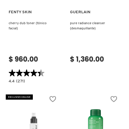
FENTY SKIN
GUERLAIN
cherry dub toner (tónico
pure radiance cleanser
facial)
(desmaquillante)
$ 960.00
$ 1,360.00
★★★★★
★★★★★
4.4
4.4
(271)
constructor.search.bazaarvoice.read.label
CHERRY
DUB
TONER
EXCLUSIVO ONLINE
(TÓNICO
FACIAL)