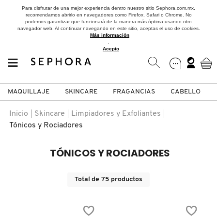
Para disfrutar de una mejor experiencia dentro nuestro sitio Sephora.com.mx,
recomendamos abrirlo en navegadores como Firefox, Safari o Chrome. No
podemos garantizar que funcionará de la manera más óptima usando otro
navegador web. Al continuar navegando en este sitio, aceptas el uso de cookies.
Más información
.
Acepto
MAQUILLAJE
SKINCARE
FRAGANCIAS
CABELLO
SEPHORA COLLECTION
Fragancias
Maquillaje
Skincare
Cabello
Marcas
Inicio
Skincare
Limpiadores y Exfoliantes
Tónicos y Rociadores
VER
VER
VER
VER
VER
VER
TÓNICOS Y ROCIADORES
A
ROSTRO
PRODUCTOS ESPECIALIZADOS
MUJER
SETS DE VALOR & PARA
MAQUILLAJE
ADIDAS
REGALAR
B
Total de
75
productos
MEJILLAS
SKINCARE COREANO
HOMBRE
CUIDADO DE LA PIEL
AESTURA
C
TAMAÑOS DE VIAJE