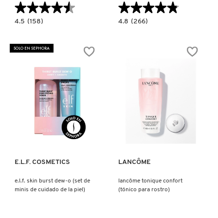
★★★★★
★★★★★
★★★★★
★★★★★
KYLIE COSMETICS
4.5
4.8
4.5
(158)
4.8
(266)
constructor.search.bazaarvoice.read.label
constructor.search.bazaarvoice.read.la
CREAM
LHA
SKIN
+
KYLIE JENNER FRAGRANCES
MINI
AHA
SOLO EN SEPHORA
MIST
EXFOLIATING
(TÓNICO
KOREAN
FACIAL)
TONER
PADS
L'ORÉAL PROFESSIONNEL
(ALMOHADILLAS
CON
TÓNICO)
LANCÔME
Ver más
Ver más
LANEIGE
E.L.F. COSMETICS
LANCÔME
LAURA MERCIER
e.l.f. skin burst dew-o (set de
lancôme tonique confort
minis de cuidado de la piel)
(tónico para rostro)
LILASH