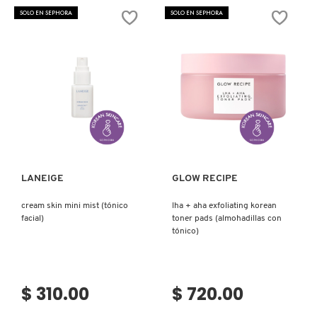
IT COSMETICS
GO
SOLO EN SEPHORA
SOLO EN SEPHORA
(SET
DE
MINIS
PARA
JEAN PAUL GAULTIER
CUIDADO
FACIAL)
JULIETTE HAS A GUN
Ver más
Ver más
K18
LANEIGE
GLOW RECIPE
KAYALI
cream skin mini mist (tónico
lha + aha exfoliating korean
facial)
toner pads (almohadillas con
tónico)
KÉRASTASE
KIEHL’S
$ 310.00
$ 720.00