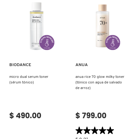
REDKEN
Ver más
Ver más
SARELLY
SEPHORA COLLECTION
BIODANCE
ANUA
micro dual serum toner
anua rice 70 glow milky toner
SEPHORA FAVORITES
(sérum tónico)
(tónico con agua de salvado
de arroz)
SHARK
$ 490.00
$ 799.00
SHISEIDO
★★★★★
★★★★★
5.0