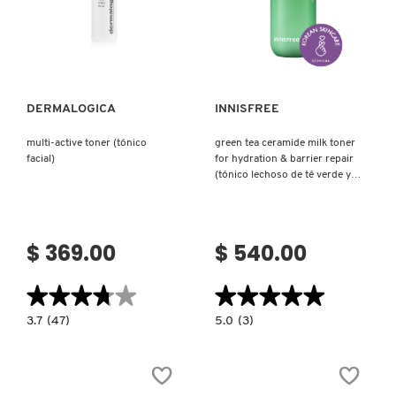
Ver más
Ver más
DERMALOGICA
INNISFREE
multi-active toner (tónico
green tea ceramide milk toner
facial)
for hydration & barrier repair
(tónico lechoso de té verde y
ceramidas)
$ 369.00
$ 540.00
★★★★★
★★★★★
★★★★★
★★★★★
3.7
5.0
3.7
(47)
5.0
(3)
constructor.search.bazaarvoice.read.label
constructor.search.bazaarvoice.read.la
MULTI-
GREEN
ACTIVE
TEA
TONER
CERAMIDE
(TÓNICO
MILK
FACIAL)
TONER