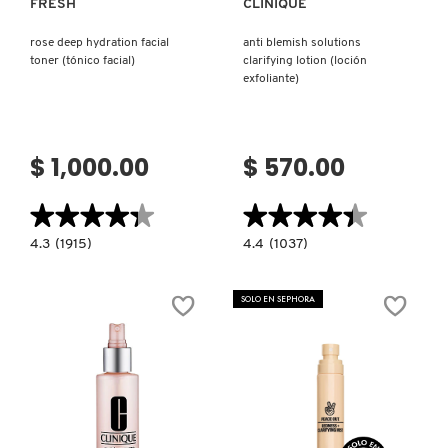
FRESH
CLINIQUE
rose deep hydration facial
anti blemish solutions
toner (tónico facial)
clarifying lotion (loción
exfoliante)
$ 1,000.00
$ 570.00
★★★★★
★★★★★
★★★★★
★★★★★
4.3
4.4
4.3
(1915)
4.4
(1037)
constructor.search.bazaarvoice.read.label
constructor.search.bazaarvoice.read.la
ROSE
ANTI
DEEP
BLEMISH
HYDRATION
SOLUTIONS
SOLO EN SEPHORA
FACIAL
CLARIFYING
TONER
LOTION
(TÓNICO
(LOCIÓN
FACIAL)
EXFOLIANTE)