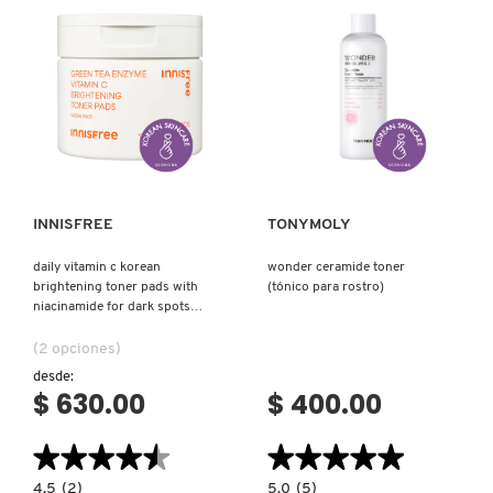
FOR
HYDRATION
&
BARRIER
REPAIR
(TÓNICO
LECHOSO
DE
TÉ
Ver más
Ver más
VERDE
Y
CERAMIDAS)
INNISFREE
TONYMOLY
daily vitamin c korean
wonder ceramide toner
brightening toner pads with
(tónico para rostro)
niacinamide for dark spots
(pads de tónico con vitamina
c)
(2 opciones)
desde:
$ 630.00
$ 400.00
★★★★★
★★★★★
★★★★★
★★★★★
4.5
5.0
4.5
(2)
5.0
(5)