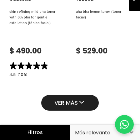
skin refining mild pha toner
aha bha lemon toner (toner
with 8% pha for gentle
facial)
exfoliation (tónico facial)
$ 490.00
$ 529.00
★★★★★
★★★★★
4.8
4.8
(106)
constructor.search.bazaarvoice.read.label
SKIN
REFINING
MILD
PHA
TONER
VER MÁS
WITH
8%
PHA
FOR
GENTLE
EXFOLIATION
(TÓNICO
Filtros
FACIAL)