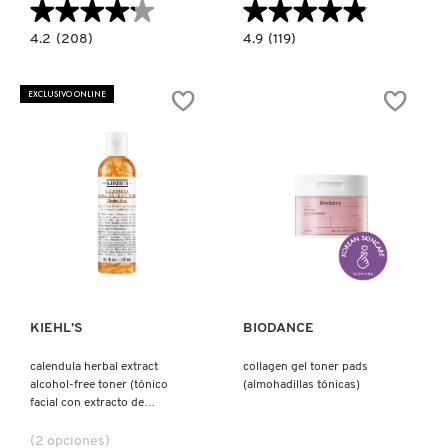
★★★★★
★★★★★
★★★★★
★★★★★
4.2
4.9
4.2
(208)
4.9
(119)
constructor.search.bazaarvoice.read.label
constructor.search.bazaarvoice.read.la
ULTRA
DAILY
FACIAL
HYDRATION
TONER
ESSENTIAL
EXCLUSIVO ONLINE
(TÓNICO
SET
FACIAL)
(SET
PARA
HIDRATACIÓN
FACIAL
DIARIA)
Ver más
Ver más
KIEHL’S
BIODANCE
calendula herbal extract
collagen gel toner pads
alcohol-free toner (tónico
(almohadillas tónicas)
facial con extracto de
calendula)
(2 opciones)