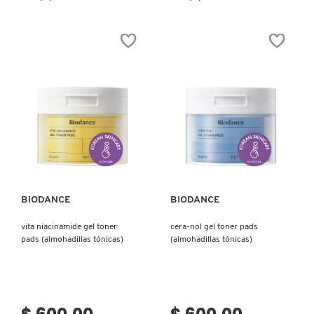
constructor.search.bazaarvoice.read.label
constructor.search.bazaarvoice.read.la
DAILY
WONDER
VITAMIN
CERAMIDE
C
TONER
KOREAN
(TÓNICO
BRIGHTENING
PARA
TONER
ROSTRO)
PADS
WITH
NIACINAMIDE
FOR
DARK
SPOTS
(PADS
DE
Ver más
Ver más
TÓNICO
CON
VITAMINA
C)
BIODANCE
BIODANCE
vita niacinamide gel toner
cera-nol gel toner pads
pads (almohadillas tónicas)
(almohadillas tónicas)