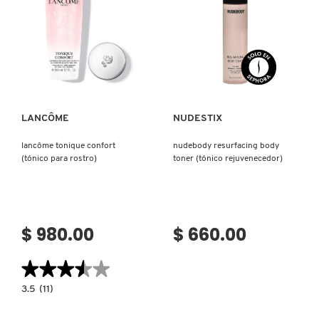
HIDRATANTE)
ÁCIDO
HIPOCLOROSO
(BRUMA
FACIAL)
Ver más
Ver más
LANCÔME
NUDESTIX
lancôme tonique confort
nudebody resurfacing body
(tónico para rostro)
toner (tónico rejuvenecedor)
$ 980.00
$ 660.00
★★★★★
★★★★★
3.5
3.5
(11)
constructor.search.bazaarvoice.read.label
LANCÔME
TONIQUE