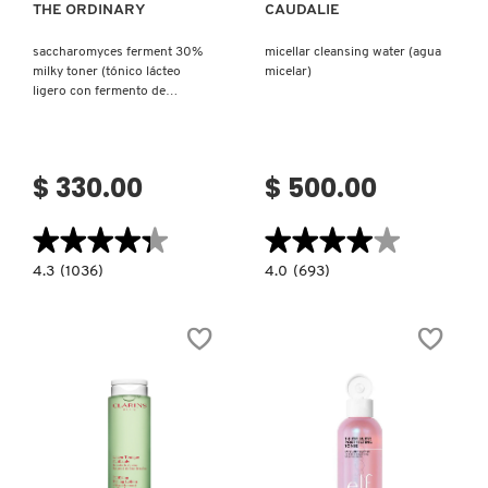
THE ORDINARY
CAUDALIE
saccharomyces ferment 30%
micellar cleansing water (agua
DRUNK ELEPHANT
milky toner (tónico lácteo
micelar)
ligero con fermento de
saccharomyces)
DYSON
$ 330.00
$ 500.00
E.L.F. COSMETICS
★★★★★
★★★★★
★★★★★
★★★★★
E.L.F. SKIN
4.3
4.0
4.3
(1036)
4.0
(693)
constructor.search.bazaarvoice.read.label
constructor.search.bazaarvoice.read.la
SACCHAROMYCES
MICELLAR
FERMENT
CLEANSING
30%
WATER
ESTÉE LAUDER
MILKY
(AGUA
TONER
MICELAR)
(TÓNICO
LÁCTEO
LIGERO
CON
FENTY BEAUTY
FERMENTO
DE
SACCHAROMYCES)
FENTY SKIN