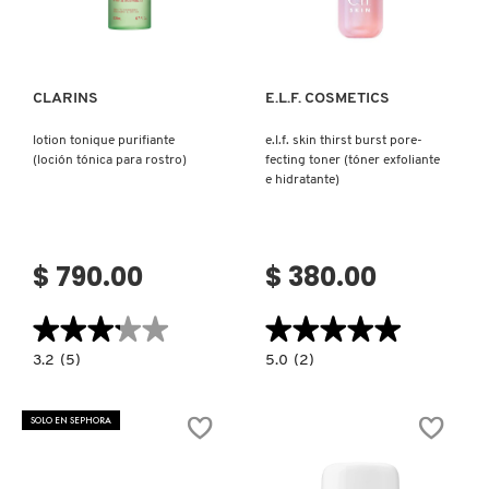
Ver más
Ver más
FRESH
CLARINS
E.L.F. COSMETICS
GIORGIO ARMANI
lotion tonique purifiante
e.l.f. skin thirst burst pore-
(loción tónica para rostro)
fecting toner (tóner exfoliante
e hidratante)
GIVENCHY
$ 790.00
$ 380.00
GLOSSIER
★★★★★
★★★★★
★★★★★
★★★★★
GLOW RECIPE
3.2
5.0
3.2
(5)
5.0
(2)
constructor.search.bazaarvoice.read.label
constructor.search.bazaarvoice.read.la
LOTION
E.L.F.
TONIQUE
SKIN
PURIFIANTE
THIRST
SOLO EN SEPHORA
GUCCI
(LOCIÓN
BURST
TÓNICA
PORE-
PARA
FECTING
ROSTRO)
TONER
(TÓNER