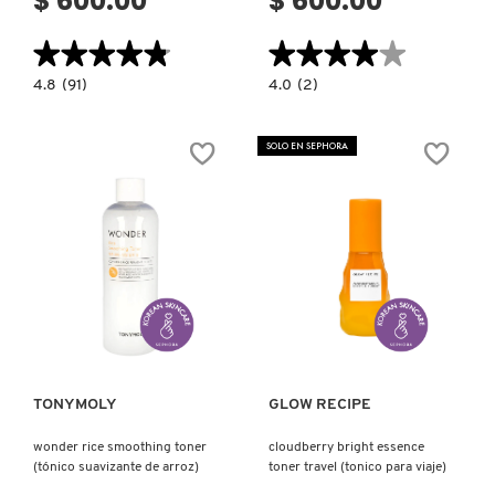
$ 600.00
$ 600.00
★★★★★
★★★★★
★★★★★
★★★★★
4.8
4.0
4.8
(91)
4.0
(2)
constructor.search.bazaarvoice.read.label
constructor.search.bazaarvoice.read.la
VITA
CERA-
NIACINAMIDE
NOL
GEL
GEL
SOLO EN SEPHORA
TONER
TONER
PADS
PADS
(ALMOHADILLAS
(ALMOHADILLAS
TÓNICAS)
TÓNICAS)
Ver más
Ver más
TONYMOLY
GLOW RECIPE
wonder rice smoothing toner
cloudberry bright essence
(tónico suavizante de arroz)
toner travel (tonico para viaje)