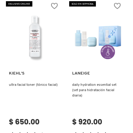
CONFORT
EXLUSIVO ONLINE
SOLO EN SEPHORA
(TÓNICO
PARA
ROSTRO)
Ver más
Ver más
KIEHL’S
LANEIGE
ultra facial toner (tónico facial)
daily hydration essential set
(set para hidratación facial
diaria)
$ 650.00
$ 920.00