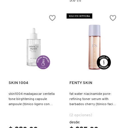
5.0
(1)
SKIN 1004
constructor.search.bazaarvoice.read.la
ANUA
RICE
70
SOLO EN SEPHORA
GLOW
SMASHBOX
MILKY
TONER
(TÓNICO
CON
AGUA
SOL DE JANEIRO
DE
SALVADO
DE
ARROZ)
SUPERGOOP!
Ver más
Ver más
THE INKEY LIST
SKIN 1004
FENTY SKIN
skin1004 madagascar centella
fat water niacinamide pore-
THE ORDINARY
tone birghtening capsule
refining toner serum with
ampoule (tónico ligero con
barbados cherry (tónico facial
niacinamida)
y suero)
TOCOBO
(2 opciones)
desde: