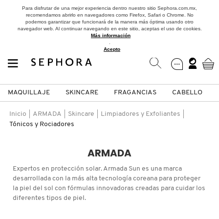
Para disfrutar de una mejor experiencia dentro nuestro sitio Sephora.com.mx,
recomendamos abrirlo en navegadores como Firefox, Safari o Chrome. No
podemos garantizar que funcionará de la manera más óptima usando otro
navegador web. Al continuar navegando en este sitio, aceptas el uso de cookies.
Más información
.
Acepto
MAQUILLAJE
SKINCARE
FRAGANCIAS
CABELLO
SEPHORA COLLECTION
Fragancias
Maquillaje
Skincare
Cabello
Marcas
Inicio
ARMADA
Skincare
Limpiadores y Exfoliantes
Tónicos y Rociadores
VER
VER
VER
VER
VER
VER
ARMADA
A
ROSTRO
PRODUCTOS ESPECIALIZADOS
MUJER
SETS DE VALOR & PARA
MAQUILLAJE
ADIDAS
Expertos en protección solar. Armada Sun es una marca
REGALAR
desarrollada con la más alta tecnología coreana para proteger
B
la piel del sol con fórmulas innovadoras creadas para cuidar los
MEJILLAS
SKINCARE COREANO
HOMBRE
CUIDADO DE LA PIEL
AESTURA
diferentes tipos de piel.
C
TAMAÑOS DE VIAJE