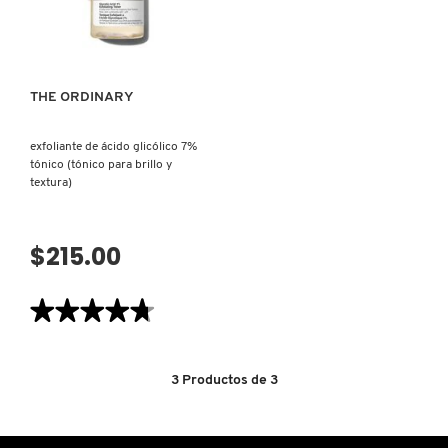
LIGERO
X
VISTA RÁPIDA
CON
FERMENTO
CALVIN KLEIN
DE
SACCHAROMYCES)
INGREDIENTES ACTIVOS DE
Y
SKINCARE
THE ORDINARY
CAROLINA HERRERA
Z
#
exfoliante de ácido glicólico 7%
CAUDALIE
tónico (tónico para brillo y
textura)
CHANEL
$215.00
CHARLOTTE TILBURY
★★★★★
★★★★★
4.7
de
CLARINS
5
estrellas.
3
Productos de
3
Leer
reseñas
de
CLINIQUE
EXFOLIANTE
DE