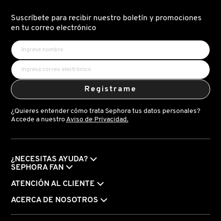
ÁCIDO
GLICÓLICO
7%
Suscríbete para recibir nuestro boletín y promociones
COMMODITY
TÓNICO
en tu correo electrónico
(TÓNICO
PARA
BRILLO
Y
DERMALOGICA
TEXTURA)
DIOR
Registrame
¿Quieres entender cómo trata Sephora tus datos personales?
DIOR BACKSTAGE
Accede a nuestro
Aviso de Privacidad.
DOLCE&GABBANA
¿NECESITAS AYUDA?
SEPHORA FAN
DR. DENNIS GROSS SKINCARE
ATENCIÓN AL CLIENTE
ACERCA DE NOSOTROS
DR. JART+