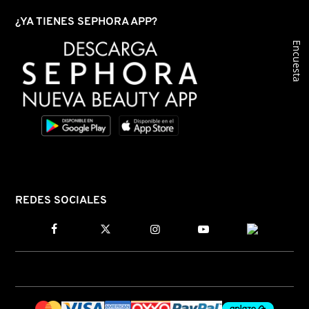
¿YA TIENES SEPHORA APP?
DRUNK ELEPHANT
Encuesta
DYSON
E.L.F. COSMETICS
E.L.F. SKIN
REDES SOCIALES
ESTÉE LAUDER
FENTY BEAUTY
FENTY SKIN