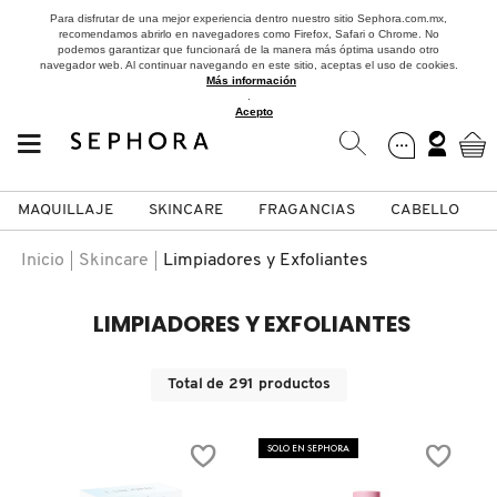
Para disfrutar de una mejor experiencia dentro nuestro sitio Sephora.com.mx,
recomendamos abrirlo en navegadores como Firefox, Safari o Chrome. No
podemos garantizar que funcionará de la manera más óptima usando otro
navegador web. Al continuar navegando en este sitio, aceptas el uso de cookies.
Más información
.
Acepto
MAQUILLAJE
SKINCARE
FRAGANCIAS
CABELLO
SEPHORA COLLECTION
Fragancias
Maquillaje
Skincare
Cabello
Marcas
Inicio
Skincare
Limpiadores y Exfoliantes
VER
VER
VER
VER
VER
VER
LIMPIADORES Y EXFOLIANTES
A
ROSTRO
PRODUCTOS ESPECIALIZADOS
MUJER
SETS DE VALOR & PARA
MAQUILLAJE
ADIDAS
Total de
291
productos
REGALAR
B
MEJILLAS
SKINCARE COREANO
HOMBRE
CUIDADO DE LA PIEL
AESTURA
SOLO EN SEPHORA
C
TAMAÑOS DE VIAJE