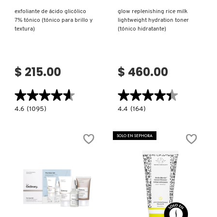
exfoliante de ácido glicólico
glow replenishing rice milk
7% tónico (tónico para brillo y
lightweight hydration toner
DRUNK ELEPHANT
textura)
(tónico hidratante)
DYSON
$ 215.00
$ 460.00
E.L.F. COSMETICS
★★★★★
★★★★★
★★★★★
★★★★★
4.6
4.4
4.6
(1095)
4.4
(164)
constructor.search.bazaarvoice.read.label
constructor.search.bazaarvoice.read.la
E.L.F. SKIN
EXFOLIANTE
GLOW
DE
REPLENISHING
ÁCIDO
RICE
SOLO EN SEPHORA
GLICÓLICO
MILK
7%
LIGHTWEIGHT
ESTÉE LAUDER
TÓNICO
HYDRATION
(TÓNICO
TONER
PARA
(TÓNICO
BRILLO
HIDRATANTE)
Y
FENTY BEAUTY
TEXTURA)
Ver más
Ver más
FENTY SKIN