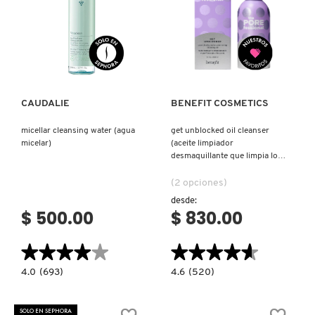
GUERLAIN
Ver más
Ver más
HUDA BEAUTY
HUGO BOSS
CAUDALIE
BENEFIT COSMETICS
micellar cleansing water (agua
get unblocked oil cleanser
ICONIC LONDON
micelar)
(aceite limpiador
desmaquillante que limpia los
poros)
(2 opciones)
ILIA
desde:
$ 500.00
$ 830.00
INNISFREE
★★★★★
★★★★★
★★★★★
★★★★★
4.0
4.6
4.0
(693)
4.6
(520)
ISDIN
constructor.search.bazaarvoice.read.label
constructor.search.bazaarvoice.read.la
MICELLAR
GET
CLEANSING
UNBLOCKED
WATER
OIL
SOLO EN SEPHORA