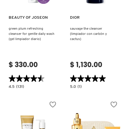
BEAUTY OF JOSEON
DIOR
green plum refreshing
sauvage the cleanser
cleanser for gentle daily wash
(limpiador con carbón y
(gel limpiador diario)
cactus)
$ 330.00
$ 1,130.00
★★★★★
★★★★★
★★★★★
★★★★★
4.5
5.0
4.5
(131)
5.0
(1)
constructor.search.bazaarvoice.read.label
constructor.search.bazaarvoice.read.la
GREEN
SAUVAGE
PLUM
THE
REFRESHING
CLEANSER
CLEANSER
(LIMPIADOR
FOR
CON
GENTLE
CARBÓN
DAILY
Y
WASH
CACTUS)
(GEL
LIMPIADOR