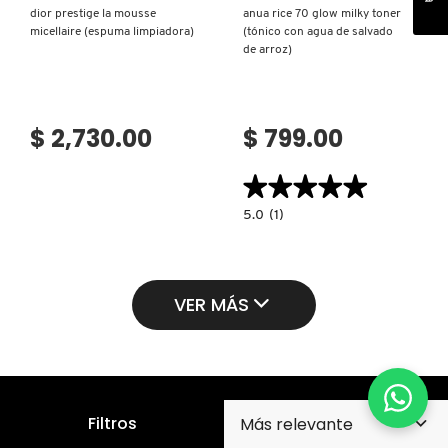
dior prestige la mousse
anua rice 70 glow milky toner
micellaire (espuma limpiadora)
(tónico con agua de salvado
de arroz)
$ 2,730.00
$ 799.00
★★★★★
★★★★★
5.0
5.0
(1)
constructor.search.bazaarvoice.read.la
ANUA
RICE
70
GLOW
MILKY
VER MÁS
TONER
(TÓNICO
CON
AGUA
DE
SALVADO
DE
ARROZ)
Filtros
Suscríbete para recibir nuestro boletín y promociones
en tu correo electrónico