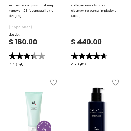
express waterproof make-up
collagen mask to foam
remover-25 (desmaquillante
cleanser (espuma limpiadora
de ojos)
facial)
(2 opciones)
desde:
$ 160.00
$ 440.00
★★★★★
★★★★★
★★★★★
★★★★★
3.3
4.7
3.3
(39)
4.7
(98)
constructor.search.bazaarvoice.read.label
constructor.search.bazaarvoice.read.la
EXPRESS
COLLAGEN
WATERPROOF
MASK
MAKE-
TO
UP
FOAM
REMOVER-
CLEANSER
25
(ESPUMA
(DESMAQUILLANTE
LIMPIADORA
DE
FACIAL)
OJOS)
Ver más
Ver más