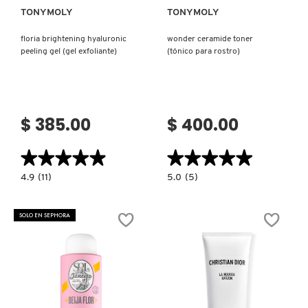
TONYMOLY
TONYMOLY
floria brightening hyaluronic
wonder ceramide toner
peeling gel (gel exfoliante)
(tónico para rostro)
$ 385.00
$ 400.00
★★★★★
★★★★★
★★★★★
★★★★★
4.9
5.0
4.9
(11)
5.0
(5)
constructor.search.bazaarvoice.read.label
constructor.search.bazaarvoice.read.la
FLORIA
WONDER
BRIGHTENING
CERAMIDE
HYALURONIC
TONER
SOLO EN SEPHORA
PEELING
(TÓNICO
GEL
PARA
(GEL
ROSTRO)
EXFOLIANTE)