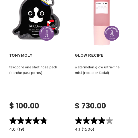
Ver más
Ver más
TONYMOLY
GLOW RECIPE
takopore one shot nose pack
watermelon glow ultra-fine
(parche para poros)
mist (rociador facial)
$ 100.00
$ 730.00
★★★★★
★★★★★
★★★★★
★★★★★
4.8
4.1
4.8
(19)
4.1
(1506)
constructor.search.bazaarvoice.read.label
constructor.search.bazaarvoice.read.la
TAKOPORE
WATERMELON