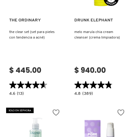
FRESH
THE ORDINARY
DRUNK ELEPHANT
the clear set (set para pieles
melo marula chia cream
con tendencia a acné)
cleanser (crema limpiadora)
GIORGIO ARMANI
GIVENCHY
$ 445.00
$ 940.00
GLOSSIER
★★★★★
★★★★★
★★★★★
★★★★★
4.6
4.8
4.6
(13)
4.8
(389)
constructor.search.bazaarvoice.read.label
constructor.search.bazaarvoice.read.la
GLOW RECIPE
THE
MELO
CLEAR
MARULA
SET
CHIA
SOLO EN SEPHORA
(SET
CREAM
PARA
CLEANSER
GUCCI
PIELES
(CREMA
CON
LIMPIADORA)
TENDENCIA
A
ACNÉ)