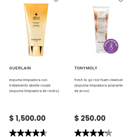
CLEANSING
DUO
(DÚO
PARA
DOBLE
LIMPIEZA)
Ver más
Ver más
GUERLAIN
TONYMOLY
espuma limpiadora con
fresh to go rice foam cleanser
tratamiento abeille royale
(espuma limpiadora aclarante
(espuma limpiadora de rostro)
de arroz)
$ 1,500.00
$ 250.00
★★★★★
★★★★★
★★★★★
★★★★★