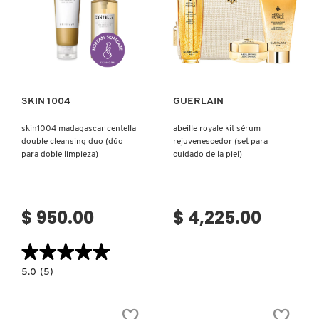
DIARIO)
Ver más
Ver más
SKIN 1004
GUERLAIN
skin1004 madagascar centella
abeille royale kit sérum
double cleansing duo (dúo
rejuvenescedor (set para
para doble limpieza)
cuidado de la piel)
$ 950.00
$ 4,225.00
★★★★★
★★★★★
5.0
5.0
(5)
constructor.search.bazaarvoice.read.label
SKIN1004
MADAGASCAR
CENTELLA
DOUBLE