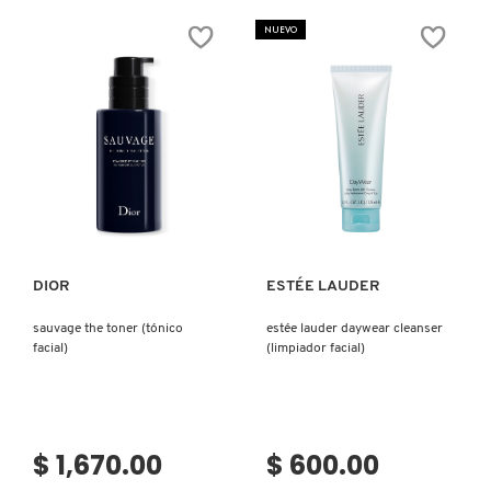
ONE
GLOW
SHOT
ULTRA-
NUEVO
NOSE
FINE
PACK
MIST
(PARCHE
(ROCIADOR
PARA
FACIAL)
POROS)
Ver más
Ver más
DIOR
ESTÉE LAUDER
sauvage the toner (tónico
estée lauder daywear cleanser
facial)
(limpiador facial)
$ 1,670.00
$ 600.00