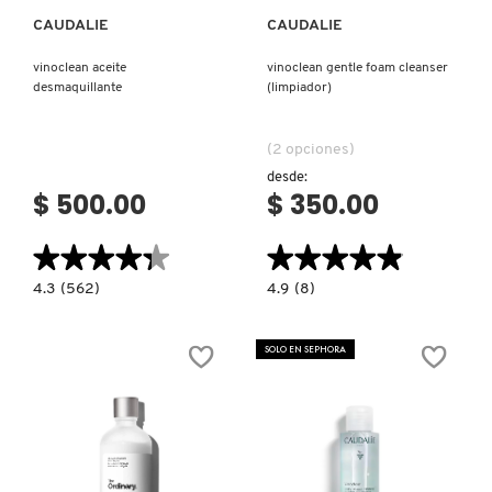
CAUDALIE
CAUDALIE
NUXE
vinoclean aceite
vinoclean gentle foam cleanser
desmaquillante
(limpiador)
OLAPLEX
(2 opciones)
desde:
OLLIE
$ 500.00
$ 350.00
★★★★★
★★★★★
★★★★★
★★★★★
ONE SIZE
4.3
4.9
4.3
(562)
4.9
(8)
constructor.search.bazaarvoice.read.label
constructor.search.bazaarvoice.read.la
VINOCLEAN
VINOCLEAN
ACEITE
GENTLE
OUAI HAIRCARE
DESMAQUILLANTE
FOAM
SOLO EN SEPHORA
CLEANSER
(LIMPIADOR)
PAI-SHAU
PATCHOLOGY