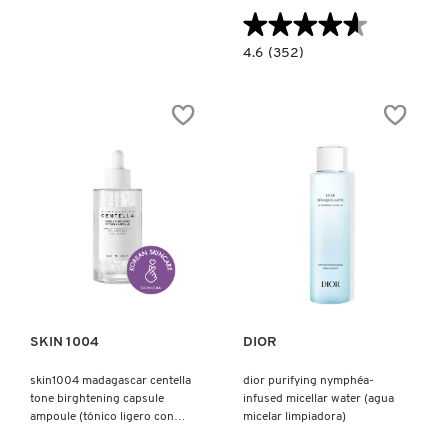
★★★★★
★★★★★
4.6
4.6
(352)
constructor.search.bazaarvoice.read.la
ESTÉE
LAUDER
DAYWEAR
CLEANSER
(LIMPIADOR
FACIAL)
Ver más
Ver más
SKIN 1004
DIOR
skin1004 madagascar centella
dior purifying nymphéa-
tone birghtening capsule
infused micellar water (agua
ampoule (tónico ligero con
micelar limpiadora)
niacinamida)