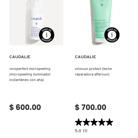
LIGERO
ROSA)
CON
FERMENTO
DE
REDKEN
SACCHAROMYCES)
Ver más
Ver más
SARELLY
CAUDALIE
CAUDALIE
SEPHORA COLLECTION
vinoperfect micropeeling
vinosun protect (leche
(micropeeling iluminador
reparadora aftersun)
SEPHORA FAVORITES
instantáneo con aha)
SHARK
$ 600.00
$ 700.00
SHISEIDO
★★★★★
★★★★★
5.0
5.0
(1)
constructor.search.bazaarvoice.read.la
VINOSUN