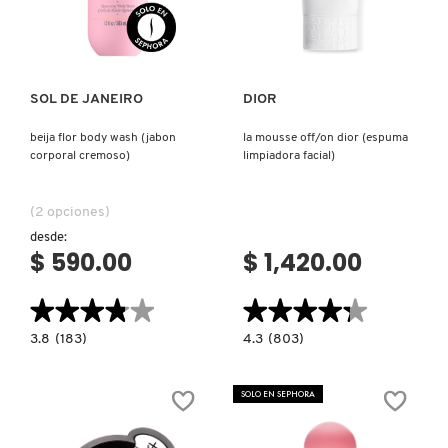
Ver más
Ver más
SOL DE JANEIRO
DIOR
beija flor body wash (jabon
la mousse off/on dior (espuma
corporal cremoso)
limpiadora facial)
(2 opciones)
desde:
$ 590.00
$ 1,420.00
★★★★★
★★★★★
★★★★★
★★★★★
3.8
4.3
3.8
(183)
4.3
(803)
constructor.search.bazaarvoice.read.label
constructor.search.bazaarvoice.read.la
BEIJA
LA
FLOR
MOUSSE
BODY
OFF/ON
SOLO EN SEPHORA
WASH
DIOR
(JABON
(ESPUMA
CORPORAL
LIMPIADORA
CREMOSO)
FACIAL)