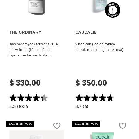
Ver más
Ver más
PATRICK TA
THE ORDINARY
CAUDALIE
PEACE OUT SKINCARE
saccharomyces ferment 30%
vinoclean (loción tónico
milky toner (tónico lácteo
hidratante con agua de rosa)
ligero con fermento de
PETER THOMAS ROTH
saccharomyces)
PHLUR
$ 330.00
$ 350.00
★★★★★
★★★★★
★★★★★
★★★★★
PRADA
4.3
4.7
4.3
(1036)
4.7
(6)
constructor.search.bazaarvoice.read.label
constructor.search.bazaarvoice.read.la
SACCHAROMYCES
VINOCLEAN
RABANNE
FERMENT
(LOCIÓN
30%
TÓNICO
SOLO EN SEPHORA
SOLO EN SEPHORA
MILKY
HIDRATANTE
TONER
CON
(TÓNICO
AGUA
RARE BEAUTY
LÁCTEO
DE