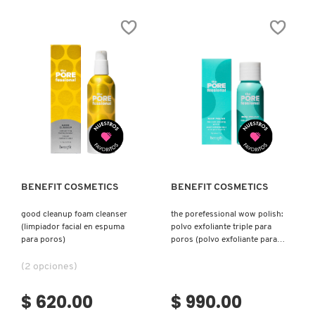
SKIN 1004
PROTECT
(LECHE
REPARADORA
AFTERSUN)
SMASHBOX
SOL DE JANEIRO
Ver más
Ver más
SUPERGOOP!
BENEFIT COSMETICS
BENEFIT COSMETICS
THE INKEY LIST
good cleanup foam cleanser
the porefessional wow polish:
(limpiador facial en espuma
polvo exfoliante triple para
THE ORDINARY
para poros)
poros (polvo exfoliante para
cuidado de poros)
(2 opciones)
TOCOBO
$ 620.00
$ 990.00