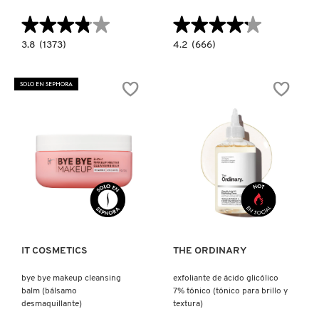
X
★★★★★
★★★★★
★★★★★
★★★★★
CALVIN KLEIN
INGREDIENTES ACTIVOS DE
Y
3.8
4.2
3.8
(1373)
4.2
(666)
constructor.search.bazaarvoice.read.label
constructor.search.bazaarvoice.read.la
SKINCARE
BLUEBERRY
GLYCOLIPID
BOUNCE
CREAM
CAROLINA HERRERA
Z
GENTLE
CLEANSER
SOLO EN SEPHORA
CLEANSER
(LIMPIADOR
(LIMPIADOR
Y
#
Y
DESMAQUILLANTE
DESMAQUILLANTE
PARA
CAUDALIE
FACIAL)
EL
ROSTRO
CON
GLIPOLÍPIDOS)
CHANEL
Ver más
Ver más
CHARLOTTE TILBURY
IT COSMETICS
THE ORDINARY
CLARINS
bye bye makeup cleansing
exfoliante de ácido glicólico
balm (bálsamo
7% tónico (tónico para brillo y
CLINIQUE
desmaquillante)
textura)