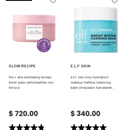
(AGUA
CLEANSER
IT COSMETICS
MICELAR)
(ACEITE
LIMPIADOR
DESMAQUILLANTE
QUE
LIMPIA
JEAN PAUL GAULTIER
LOS
POROS)
JULIETTE HAS A GUN
Ver más
Ver más
K18
GLOW RECIPE
E.L.F. SKIN
lha + aha exfoliating korean
e.l.f. skin holy hydration!
KAYALI
toner pads (almohadillas con
makeup melting cleansing
tónico)
balm (limpiador hidratante
para remover maquillaje)
KÉRASTASE
$ 720.00
$ 340.00
KIEHL’S
★★★★★
★★★★★
★★★★★
★★★★★