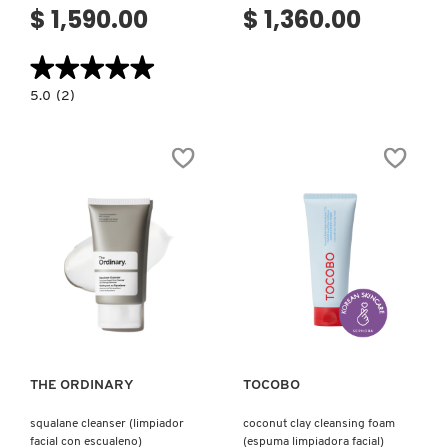
$ 1,590.00
$ 1,360.00
★★★★★
★★★★★
5.0
5.0
(2)
constructor.search.bazaarvoice.read.label
SKIN
RESURFACING
PEEL
(EXFOLIANTE
REJUVENECEDOR)
Ver más
Ver más
THE ORDINARY
TOCOBO
squalane cleanser (limpiador
coconut clay cleansing foam
facial con escualeno)
(espuma limpiadora facial)