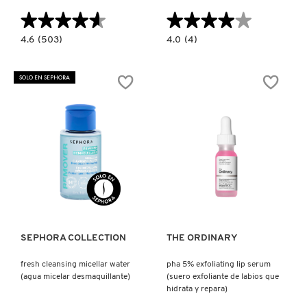
TOM FORD
★★★★★
★★★★★
★★★★★
★★★★★
4.6
4.0
4.6
(503)
4.0
(4)
constructor.search.bazaarvoice.read.label
constructor.search.bazaarvoice.read.la
TONYMOLY
GOOD
THE
CLEANUP
POREFESSIONAL
FOAM
WOW
SOLO EN SEPHORA
CLEANSER
POLISH:
(LIMPIADOR
POLVO
TOO FACED
FACIAL
EXFOLIANTE
EN
TRIPLE
ESPUMA
PARA
PARA
POROS
POROS)
(POLVO
TRULY BEAUTY
EXFOLIANTE
PARA
CUIDADO
DE
Ver más
Ver más
POROS)
TWEEZERMAN
URBAN DECAY
SEPHORA COLLECTION
THE ORDINARY
fresh cleansing micellar water
pha 5% exfoliating lip serum
(agua micelar desmaquillante)
(suero exfoliante de labios que
VALENTINO
hidrata y repara)