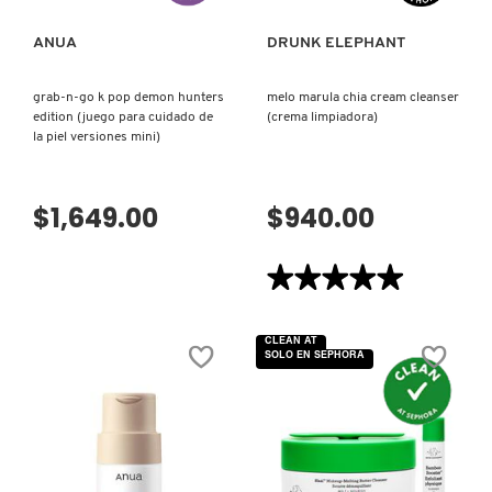
X
CALVIN KLEIN
ANUA
DRUNK ELEPHANT
INGREDIENTES ACTIVOS DE
Y
SKINCARE
grab-n-go k pop demon hunters
melo marula chia cream cleanser
CAROLINA HERRERA
Z
edition (juego para cuidado de
(crema limpiadora)
la piel versiones mini)
#
CAUDALIE
$1,649.00
$940.00
CHANEL
★★★★★
★★★★★
5
de
CHARLOTTE TILBURY
5
CLEAN AT
estrellas.
SOLO EN SEPHORA
Leer
reseñas
de
CLARINS
MELO
MARULA
CHIA
CREAM
CLEANSER
CLINIQUE
(CREMA
LIMPIADORA)