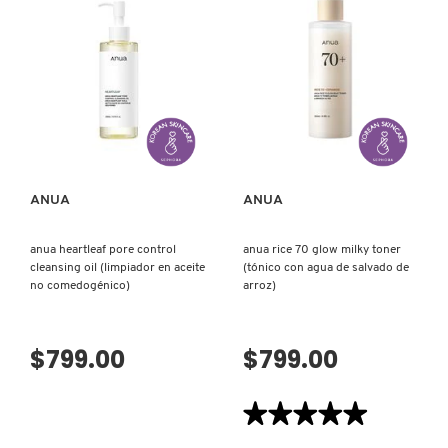
FRESH
VISTA RÁPIDA
VISTA RÁPIDA
GIORGIO ARMANI
GIVENCHY
ANUA
ANUA
anua heartleaf pore control
anua rice 70 glow milky toner
GLOSSIER
cleansing oil (limpiador en aceite
(tónico con agua de salvado de
no comedogénico)
arroz)
GLOW RECIPE
$799.00
$799.00
GUCCI
★★★★★
★★★★★
5