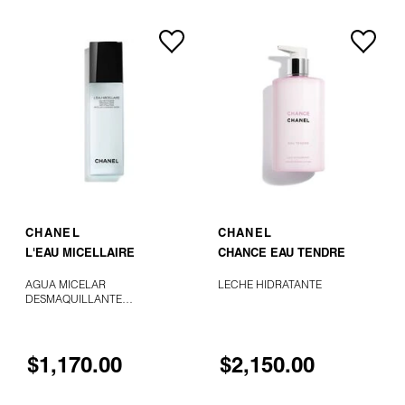
GUERLAIN
de
5
estrellas.
Leer
reseñas
HUDA BEAUTY
de
ANUA
RICE
70
GLOW
HUGO BOSS
MILKY
TONER
(TÓNICO
CON
AGUA
ICONIC LONDON
DE
SALVADO
DE
ARROZ)
AGREGAR AL CARRITO
AGREGAR AL CARRITO
CHANEL
CHANEL
ILIA
L'EAU MICELLAIRE
CHANCE EAU TENDRE
AGUA MICELAR
LECHE HIDRATANTE
INNISFREE
DESMAQUILLANTE
ANTICONTAMINACIÓN
ISDIN
$1,170.00
$2,150.00