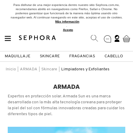
Para disfrutar de una mejor experiencia dentro nuestro sitio Sephora.com.mx,
recomendamos abrirlo en navegadores como Firefox, Safari o Chrome. No
podemos garantizar que funcionará de la manera más óptima usando otro
navegador web. Al continuar navegando en este sitio, aceptas el uso de cookies.
Más información
.
Acepto
MAQUILLAJE
SKINCARE
FRAGANCIAS
CABELLO
SEPHORA COLLECTION
Fragancias
Maquillaje
Skincare
Cabello
Marcas
Inicio
ARMADA
Skincare
Limpiadores y Exfoliantes
VER
VER
VER
VER
VER
VER
ARMADA
A
Expertos en protección solar. Armada Sun es una marca
ROSTRO
PRODUCTOS ESPECIALIZADOS
MUJER
SETS DE VALOR & PARA
MAQUILLAJE
ADIDAS
desarrollada con la más alta tecnología coreana para proteger
REGALAR
la piel del sol con fórmulas innovadoras creadas para cuidar los
B
diferentes tipos de piel.
MEJILLAS
SKINCARE COREANO
HOMBRE
CUIDADO DE LA PIEL
AESTURA
C
TAMAÑOS DE VIAJE