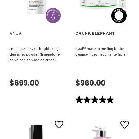
VISTA RÁPIDA
VISTA RÁPIDA
COMMODITY
ANUA
DRUNK ELEPHANT
DERMALOGICA
anua rice enzyme brightening
slaai™ makeup melting butter
DIOR
cleansing powder (limpiador en
cleanser (desmaquillante facial)
polvo con salvado de arroz)
DIOR BACKSTAGE
$699.00
$960.00
DOLCE&GABBANA
★★★★★
★★★★★
4.8
de
DR. DENNIS GROSS SKINCARE
5
estrellas.
Leer
reseñas
de
DR. JART+
SLAAI™