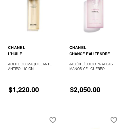
MAKEUP
MELTING
BUTTER
CLEANSER
DRUNK ELEPHANT
(DESMAQUILLANTE
FACIAL)
DYSON
AGREGAR AL CARRITO
AGREGAR AL CARRITO
CHANEL
CHANEL
E.L.F. COSMETICS
L’HUILE
CHANCE EAU TENDRE
ACEITE DESMAQUILLANTE
JABÓN LÍQUIDO PARA LAS
ANTIPOLUCIÓN
MANOS Y EL CUERPO
E.L.F. SKIN
$1,220.00
$2,050.00
ESTÉE LAUDER
FENTY BEAUTY
FENTY SKIN