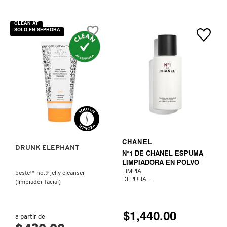
IT COSMETICS
CLEAN AT
SOLO EN SEPHORA
JEAN PAUL GAULTIER
JULIETTE HAS A GUN
VISTA RÁPIDA
K18
KAYALI
AGREGAR AL CARRITO
CHANEL
DRUNK ELEPHANT
N°1 DE CHANEL ESPUMA
LIMPIADORA EN POLVO
KÉRASTASE
LIMPIA
beste™ no.9 jelly cleanser
DEPURA
(limpiador facial)
ILUMINA
KIEHL’S
$1,440.00
a partir de