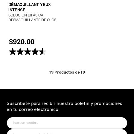
DÉMAQUILLANT YEUX
INTENSE
NUXE
SOLUCIÓN BIFÁSICA
DESMAQUILLANTE DE OJOS
OLAPLEX
$920.00
★★★★★
★★★★★
OLLIE
4.5
de
5
estrellas.
ONE SIZE
19
Productos de
19
Leer
reseñas
de
SOLUCIÓN
BIFÁSICA
OUAI HAIRCARE
DESMAQUILLANTE
DE
OJOS
Suscríbete para recibir nuestro boletín y promociones
en tu correo electrónico
PAI-SHAU
PATCHOLOGY