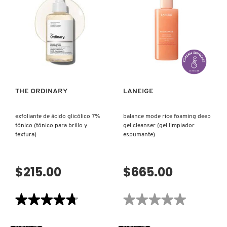
DAILY
BANK
SET
BLUE
(SET
HYALURONIC
NUXE
HIDRATANTE
HYDRATION
PARA
SET
USO
(SET
DIARIO)
CUIDADO
VISTA RÁPIDA
VISTA RÁPIDA
DE
OLAPLEX
LA
PIEL)
OLLIE
THE ORDINARY
LANEIGE
exfoliante de ácido glicólico 7%
balance mode rice foaming deep
ONE SIZE
tónico (tónico para brillo y
gel cleanser (gel limpiador
textura)
espumante)
OUAI HAIRCARE
$215.00
$665.00
PAI-SHAU
★★★★★
★★★★★
★★★★★
★★★★★
4.7
No
de
hay
PATCHOLOGY
5
valoraciones