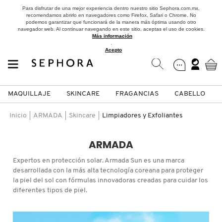
Para disfrutar de una mejor experiencia dentro nuestro sitio Sephora.com.mx,
recomendamos abrirlo en navegadores como Firefox, Safari o Chrome. No
podemos garantizar que funcionará de la manera más óptima usando otro
navegador web. Al continuar navegando en este sitio, aceptas el uso de cookies.
Más información
.
Acepto
MAQUILLAJE
SKINCARE
FRAGANCIAS
CABELLO
SEPHORA COLLECTION
Fragancias
Maquillaje
Skincare
Cabello
Marcas
Inicio
ARMADA
Skincare
Limpiadores y Exfoliantes
VER
VER
VER
VER
VER
VER
ARMADA
A
Expertos en protección solar. Armada Sun es una marca
ROSTRO
PRODUCTOS ESPECIALIZADOS
MUJER
SETS DE VALOR & PARA
MAQUILLAJE
ADIDAS
desarrollada con la más alta tecnología coreana para proteger
REGALAR
la piel del sol con fórmulas innovadoras creadas para cuidar los
B
diferentes tipos de piel.
MEJILLAS
SKINCARE COREANO
HOMBRE
CUIDADO DE LA PIEL
AESTURA
C
TAMAÑOS DE VIAJE