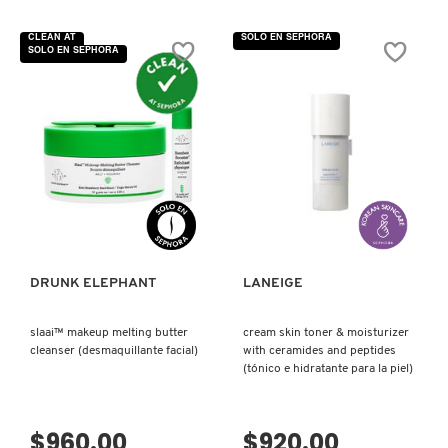
4.7
No
de
hay
5
valoraciones
CLEAN AT
SOLO EN SEPHORA
estrellas.
de
SOLO EN SEPHORA
Leer
DAILY
FRESH
reseñas
HYDRATION
de
ESSENTIAL
THE
SET
MINI
(SET
ICONS
PARA
GIORGIO ARMANI
SET
HIDRATACIÓN
(SET
FACIAL
DE
DIARIA)
MINIS
ICÓNICOS)
GIVENCHY
VISTA RÁPIDA
VISTA RÁPIDA
GLOSSIER
DRUNK ELEPHANT
LANEIGE
GLOW RECIPE
slaai™ makeup melting butter
cream skin toner & moisturizer
cleanser (desmaquillante facial)
with ceramides and peptides
(tónico e hidratante para la piel)
GUCCI
$960.00
$920.00