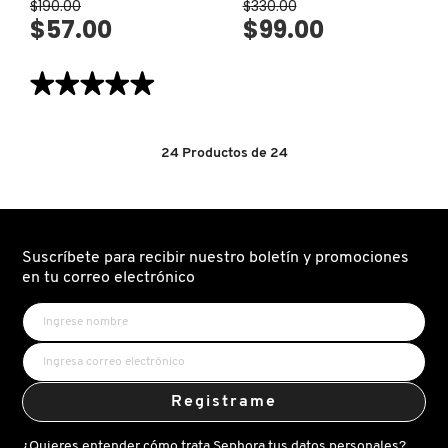
$190.00
$330.00
SKIN 1004
$57.00
$99.00
SMASHBOX
★★★★★
★★★★★
5
de
SOL DE JANEIRO
5
estrellas.
24
Productos de
24
Leer
reseñas
de
SUPERGOOP!
MINI
FULVIC
ACID
BRIGHTENING
CLEANSER
Suscríbete para recibir nuestro boletín y promociones
(GEL
THE INKEY LIST
en tu correo electrónico
LIMPIADOR)
THE ORDINARY
TOCOBO
Registrame
¿Quieres entender cómo trata Sephora tus datos personales?