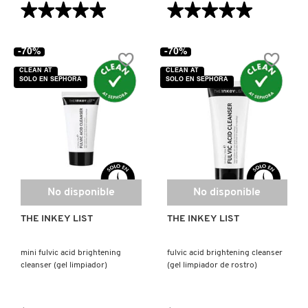
★★★★★
★★★★★
★★★★★
★★★★★
5
5
de
de
REDKEN
5
5
-70%
-70%
estrellas.
estrellas.
Leer
Leer
CLEAN AT
CLEAN AT
reseñas
reseñas
SOLO EN SEPHORA
SOLO EN SEPHORA
de
de
SARELLY
JUJU
PEKEE
BAR
CLEANSING
(BARRA
BAR
DE
(BARRA
JABÓN
DE
SEPHORA COLLECTION
FACIAL)
JABÓN
LIMPIADORA
FACIAL)
SEPHORA FAVORITES
No disponible
No disponible
THE INKEY LIST
THE INKEY LIST
SHARK
mini fulvic acid brightening
fulvic acid brightening cleanser
cleanser (gel limpiador)
(gel limpiador de rostro)
SHISEIDO