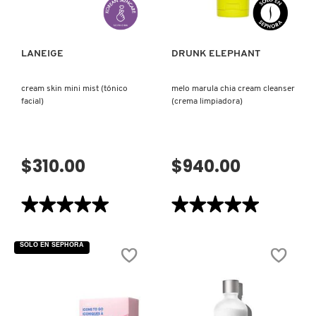
Y
CON
X
TEXTURA)
GLIPOLÍPIDOS)
CALVIN KLEIN
INGREDIENTES ACTIVOS DE
Y
LANEIGE
DRUNK ELEPHANT
SKINCARE
CAROLINA HERRERA
Z
cream skin mini mist (tónico
melo marula chia cream cleanser
facial)
(crema limpiadora)
#
CAUDALIE
$310.00
$940.00
CHANEL
★★★★★
★★★★★
★★★★★
★★★★★
CHARLOTTE TILBURY
5
5
de
de
5
5
SOLO EN SEPHORA
estrellas.
estrellas.
CLARINS
Leer
Leer
reseñas
reseñas
de
de
CREAM
MELO
SKIN
MARULA
CLINIQUE
MINI
CHIA
MIST
CREAM