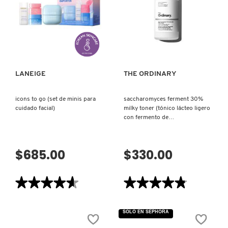
(TÓNICO
CLEANSER
FACIAL)
(CREMA
LIMPIADORA)
COMMODITY
VISTA RÁPIDA
VISTA RÁPIDA
DERMALOGICA
LANEIGE
THE ORDINARY
DIOR
icons to go (set de minis para
saccharomyces ferment 30%
cuidado facial)
milky toner (tónico lácteo ligero
con fermento de
DIOR BACKSTAGE
saccharomyces)
$685.00
$330.00
DOLCE&GABBANA
★★★★★
★★★★★
★★★★★
★★★★★
DR. DENNIS GROSS SKINCARE
4.6
4.8
de
de
5
5
SOLO EN SEPHORA
estrellas.
estrellas.
DR. JART+
Leer
Leer