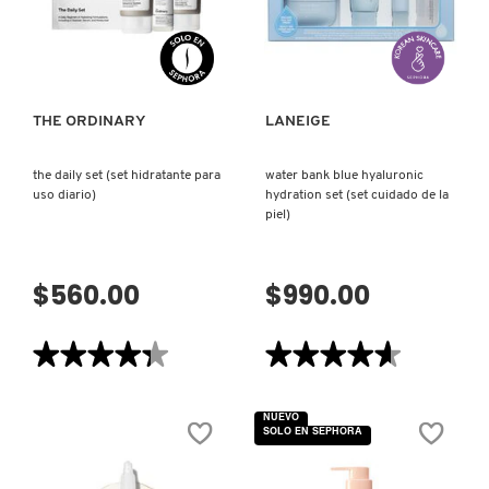
CORPORAL
EXFOLIANTE
VISTA RÁPIDA
VISTA RÁPIDA
CON
MOROCCANOIL
ÁCIDO
SALICÍLICO)
MOSCHINO
THE ORDINARY
LANEIGE
the daily set (set hidratante para
water bank blue hyaluronic
MURAD
uso diario)
hydration set (set cuidado de la
piel)
NARS
$560.00
$990.00
NATASHA DENONA
★★★★★
★★★★★
★★★★★
★★★★★
4.3
4.6
NEST New York
de
de
5
5
NUEVO
estrellas.
estrellas.
SOLO EN SEPHORA
Leer
Leer
reseñas
reseñas
NUDESTIX
de
de
THE
WATER