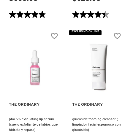
GUERLAIN
★★★★★
★★★★★
★★★★★
★★★★★
HUDA BEAUTY
4.8
4.4
de
de
5
5
EXCLUSIVO ONLINE
estrellas.
estrellas.
Leer
Leer
HUGO BOSS
reseñas
reseñas
de
de
SLAAI™
CREAM
MAKEUP
SKIN
MELTING
TONER
ICONIC LONDON
BUTTER
&
CLEANSER
MOISTURIZER
(DESMAQUILLANTE
WITH
FACIAL)
CERAMIDES
AND
ILIA
VISTA RÁPIDA
VISTA RÁPIDA
PEPTIDES
(TÓNICO
E
HIDRATANTE
PARA
INNISFREE
LA
PIEL)
THE ORDINARY
THE ORDINARY
ISDIN
pha 5% exfoliating lip serum
glucoside foaming cleanser (
(suero exfoliante de labios que
limpiador facial espumoso con
hidrata y repara)
glucósido)