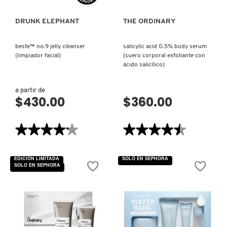
LIVING PROOF
DRUNK ELEPHANT
THE ORDINARY
beste™ no.9 jelly cleanser
salicylic acid 0.5% body serum
MAC COSMETICS
(limpiador facial)
(suero corporal exfoliante con
ácido salicílico)
MAISON LOUIS MARIE
a partir de
$430.00
$360.00
MAKEUP BY MARIO
★★★★★
★★★★★
★★★★★
★★★★★
4.2
4.5
MARC JACOBS PERFUMES
de
de
5
5
EDICIÓN LIMITADA
SOLO EN SEPHORA
estrellas.
estrellas.
SOLO EN SEPHORA
Leer
Leer
reseñas
reseñas
MEDICUBE
de
de
BESTE™
SALICYLIC
NO.9
ACID
JELLY
0.5%
CLEANSER
BODY
MONTBLANC
(LIMPIADOR
SERUM
FACIAL)
(SUERO