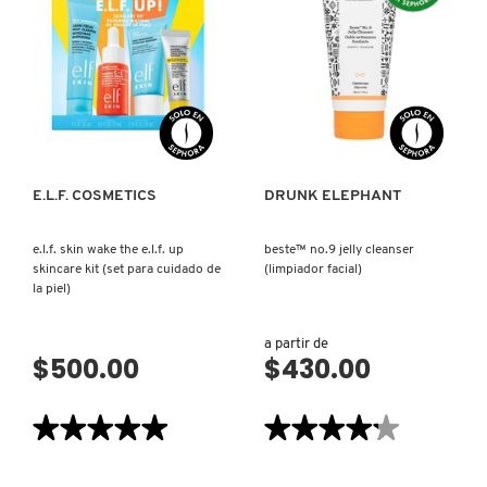
CLEAR
CLEANSER
SET
(LIMPIADOR
(SET
FACIAL
NUXE
PARA
CON
PIELES
ESCUALENO)
CON
TENDENCIA
VISTA RÁPIDA
VISTA RÁPIDA
A
OLAPLEX
ACNÉ)
OLLIE
E.L.F. COSMETICS
DRUNK ELEPHANT
e.l.f. skin wake the e.l.f. up
beste™ no.9 jelly cleanser
ONE SIZE
skincare kit (set para cuidado de
(limpiador facial)
la piel)
OUAI HAIRCARE
a partir de
$500.00
$430.00
PAI-SHAU
★★★★★
★★★★★
★★★★★
★★★★★
5
4.2
de
de
PATCHOLOGY
5
5