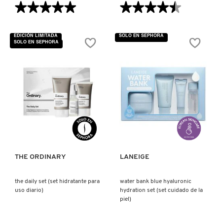
★★★★★
★★★★★
★★★★★
★★★★★
5
4.5
de
de
REDKEN
5
5
EDICIÓN LIMITADA
SOLO EN SEPHORA
estrellas.
estrellas.
SOLO EN SEPHORA
Leer
Leer
reseñas
reseñas
de
de
SARELLY
E.L.F.
SALICYLIC
SKIN
ACID
THIRST
0.5%
BURST
BODY
PORE-
SERUM
SEPHORA COLLECTION
FECTING
(SUERO
TONER
CORPORAL
(TÓNER
EXFOLIANTE
VISTA RÁPIDA
VISTA RÁPIDA
EXFOLIANTE
CON
E
ÁCIDO
SEPHORA FAVORITES
HIDRATANTE)
SALICÍLICO)
THE ORDINARY
LANEIGE
SHARK
the daily set (set hidratante para
water bank blue hyaluronic
uso diario)
hydration set (set cuidado de la
SHISEIDO
piel)