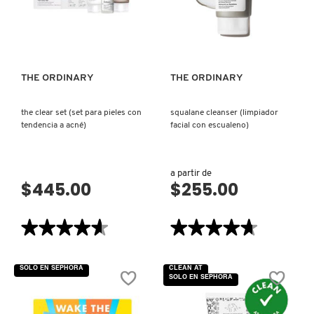
EXFOLIANTE
ESPUMOSO
DE
CON
VISTA RÁPIDA
VISTA RÁPIDA
LABIOS
GLUCÓSIDO)
MOROCCANOIL
QUE
HIDRATA
Y
REPARA)
MOSCHINO
THE ORDINARY
THE ORDINARY
the clear set (set para pieles con
squalane cleanser (limpiador
MURAD
tendencia a acné)
facial con escualeno)
NARS
a partir de
$445.00
$255.00
NATASHA DENONA
★★★★★
★★★★★
★★★★★
★★★★★
4.6
4.7
NEST New York
de
de
5
5
SOLO EN SEPHORA
CLEAN AT
estrellas.
estrellas.
SOLO EN SEPHORA
Leer
Leer
reseñas
reseñas
NUDESTIX
de
de
THE
SQUALANE