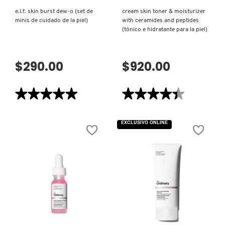
KYLIE COSMETICS
e.l.f. skin burst dew-o (set de
cream skin toner & moisturizer
minis de cuidado de la piel)
with ceramides and peptides
(tónico e hidratante para la piel)
KYLIE JENNER FRAGRANCES
$290.00
$920.00
L'ORÉAL PROFESSIONNEL
★★★★★
★★★★★
★★★★★
★★★★★
5
4.4
LANCÔME
de
de
5
5
EXCLUSIVO ONLINE
estrellas.
estrellas.
Leer
Leer
reseñas
reseñas
LANEIGE
de
de
E.L.F.
CREAM
SKIN
SKIN
BURST
TONER
DEW-
&
LAURA MERCIER
O
MOISTURIZER
(SET
WITH
DE
CERAMIDES
MINIS
AND
VISTA RÁPIDA
VISTA RÁPIDA
DE
PEPTIDES
LILASH
CUIDADO
(TÓNICO
DE
E
LA
HIDRATANTE