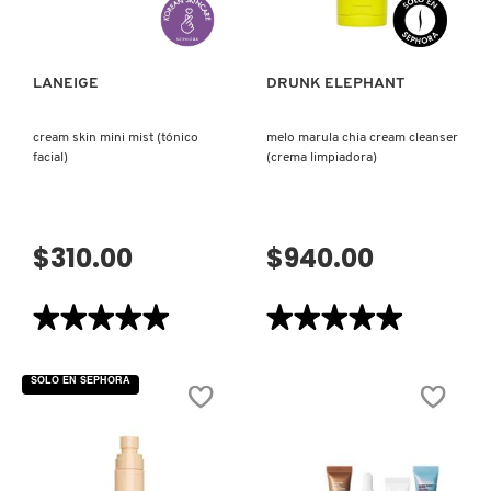
Y
CON
X
TEXTURA)
GLIPOLÍPIDOS)
CALVIN KLEIN
INGREDIENTES ACTIVOS DE
Y
LANEIGE
DRUNK ELEPHANT
SKINCARE
CAROLINA HERRERA
Z
cream skin mini mist (tónico
melo marula chia cream cleanser
facial)
(crema limpiadora)
#
CAUDALIE
$310.00
$940.00
CHANEL
★★★★★
★★★★★
★★★★★
★★★★★
CHARLOTTE TILBURY
5
5
de
de
5
5
SOLO EN SEPHORA
estrellas.
estrellas.
CLARINS
Leer
Leer
reseñas
reseñas
de
de
CREAM
MELO
SKIN
MARULA
CLINIQUE
MINI
CHIA
MIST
CREAM