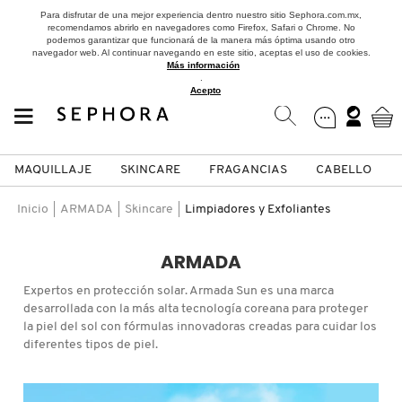
Para disfrutar de una mejor experiencia dentro nuestro sitio Sephora.com.mx,
recomendamos abrirlo en navegadores como Firefox, Safari o Chrome. No
podemos garantizar que funcionará de la manera más óptima usando otro
navegador web. Al continuar navegando en este sitio, aceptas el uso de cookies.
Más información
.
Acepto
MAQUILLAJE
SKINCARE
FRAGANCIAS
CABELLO
SEPHORA COLLECTION
Fragancias
Maquillaje
Skincare
Cabello
Marcas
Inicio
ARMADA
Skincare
Limpiadores y Exfoliantes
VER
VER
VER
VER
VER
VER
ARMADA
A
Expertos en protección solar. Armada Sun es una marca
ROSTRO
PRODUCTOS ESPECIALIZADOS
MUJER
SETS DE VALOR & PARA
MAQUILLAJE
ADIDAS
desarrollada con la más alta tecnología coreana para proteger
REGALAR
la piel del sol con fórmulas innovadoras creadas para cuidar los
B
diferentes tipos de piel.
MEJILLAS
SKINCARE COREANO
HOMBRE
CUIDADO DE LA PIEL
AESTURA
C
TAMAÑOS DE VIAJE