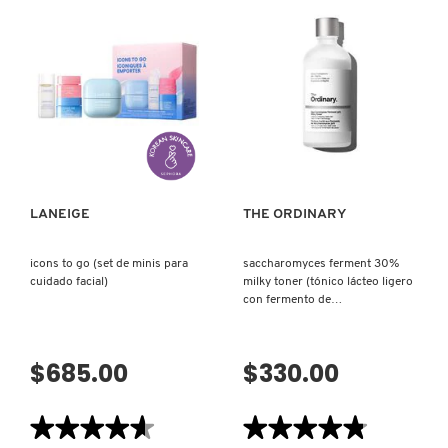
FACIAL
ANTIENROJECIMIENTO
+
ACLARADORA
DRUNK ELEPHANT
CON
MEZCLA
DE
ÁCIDO
HIPOCLOROSO
DYSON
(BRUMA
VISTA RÁPIDA
VISTA RÁPIDA
FACIAL)
E.L.F. COSMETICS
LANEIGE
THE ORDINARY
E.L.F. SKIN
icons to go (set de minis para
saccharomyces ferment 30%
cuidado facial)
milky toner (tónico lácteo ligero
con fermento de
ESTÉE LAUDER
saccharomyces)
$685.00
$330.00
FENTY BEAUTY
★★★★★
★★★★★
★★★★★
★★★★★
FENTY SKIN