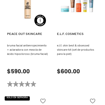
(TÓNICO
CLEANSER
FACIAL)
(CREMA
LIMPIADORA)
COMMODITY
VISTA RÁPIDA
VISTA RÁPIDA
DERMALOGICA
PEACE OUT SKINCARE
E.L.F. COSMETICS
DIOR
bruma facial antienrojecimiento
e.l.f. skin best & obsessed
+ aclaradora con mezcla de
skincare kit (set de productos
ácido hipocloroso (bruma facial)
para la piel)
DIOR BACKSTAGE
$590.00
$600.00
DOLCE&GABBANA
★★★★★
★★★★★
DR. DENNIS GROSS SKINCARE
No
hay
valoraciones
SOLO EN SEPHORA
de
DR. JART+
BRUMA