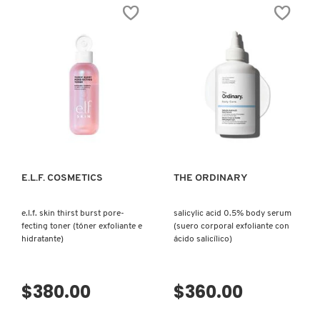
estrellas.
estrellas.
Leer
Leer
reseñas
reseñas
de
de
PATRICK TA
E.L.F.
BESTE™
SKIN
NO.9
WAKE
JELLY
THE
CLEANSER
E.L.F.
(LIMPIADOR
PEACE OUT SKINCARE
UP
FACIAL)
SKINCARE
KIT
VISTA RÁPIDA
VISTA RÁPIDA
(SET
PARA
PETER THOMAS ROTH
CUIDADO
DE
LA
PIEL)
PHLUR
E.L.F. COSMETICS
THE ORDINARY
e.l.f. skin thirst burst pore-
salicylic acid 0.5% body serum
PRADA
fecting toner (tóner exfoliante e
(suero corporal exfoliante con
hidratante)
ácido salicílico)
RABANNE
$380.00
$360.00
RARE BEAUTY