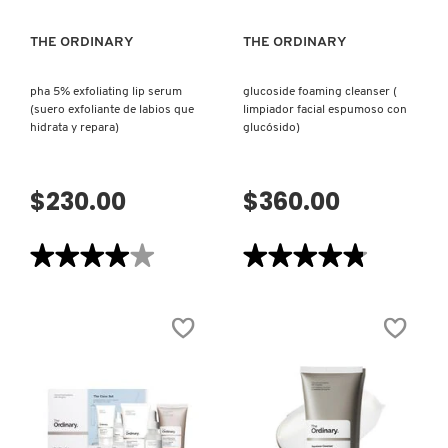
PIEL)
PARA
LA
LIVING PROOF
PIEL)
THE ORDINARY
THE ORDINARY
pha 5% exfoliating lip serum
glucoside foaming cleanser (
MAC COSMETICS
(suero exfoliante de labios que
limpiador facial espumoso con
hidrata y repara)
glucósido)
MAISON LOUIS MARIE
$230.00
$360.00
MAKEUP BY MARIO
★★★★★
★★★★★
★★★★★
★★★★★
4
4.8
MARC JACOBS PERFUMES
de
de
5
5
estrellas.
estrellas.
Leer
Leer
reseñas
reseñas
MEDICUBE
de
de
PHA
GLUCOSIDE
5%
FOAMING
EXFOLIATING
CLEANSER
LIP
(
MONTBLANC
SERUM
LIMPIADOR
(SUERO
FACIAL