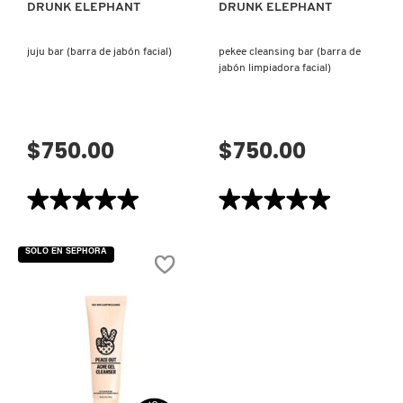
DRUNK ELEPHANT
DRUNK ELEPHANT
VERSACE
juju bar (barra de jabón facial)
pekee cleansing bar (barra de
jabón limpiadora facial)
YVES SAINT LAURENT
$750.00
$750.00
★★★★★
★★★★★
★★★★★
★★★★★
5
5
de
de
5
5
SOLO EN SEPHORA
estrellas.
estrellas.
Leer
Leer
reseñas
reseñas
de
de
JUJU
PEKEE
BAR
CLEANSING
(BARRA
BAR
DE
(BARRA
JABÓN
DE
FACIAL)
JABÓN
LIMPIADORA
FACIAL)