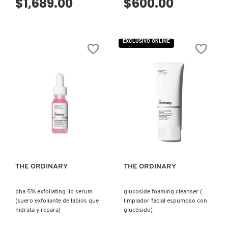
$1,689.00
$600.00
NUXE
EXCLUSIVO ONLINE
OLAPLEX
OLLIE
ONE SIZE
VISTA RÁPIDA
VISTA RÁPIDA
OUAI HAIRCARE
THE ORDINARY
THE ORDINARY
PAI-SHAU
pha 5% exfoliating lip serum
glucoside foaming cleanser (
(suero exfoliante de labios que
limpiador facial espumoso con
hidrata y repara)
glucósido)
PATCHOLOGY