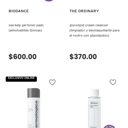
X
CALVIN KLEIN
BIODANCE
THE ORDINARY
INGREDIENTES ACTIVOS DE
Y
SKINCARE
sea kelp gel toner pads
glycolipid cream cleanser
CAROLINA HERRERA
Z
(almohadillas tónicas)
(limpiador y desmaquillante para
el rostro con glipolípidos)
#
CAUDALIE
$600.00
$370.00
CHANEL
EXCLUSIVO ONLINE
CHARLOTTE TILBURY
CLARINS
CLINIQUE
VISTA RÁPIDA
VISTA RÁPIDA