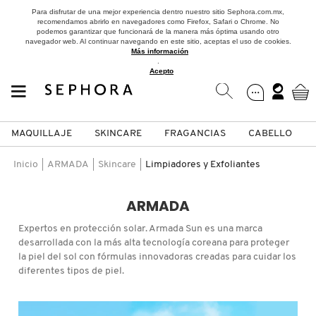
Para disfrutar de una mejor experiencia dentro nuestro sitio Sephora.com.mx,
recomendamos abrirlo en navegadores como Firefox, Safari o Chrome. No
podemos garantizar que funcionará de la manera más óptima usando otro
navegador web. Al continuar navegando en este sitio, aceptas el uso de cookies.
Más información
.
Acepto
MAQUILLAJE
SKINCARE
FRAGANCIAS
CABELLO
SEPHORA COLLECTION
Fragancias
Maquillaje
Skincare
Cabello
Marcas
Inicio
ARMADA
Skincare
Limpiadores y Exfoliantes
VER
VER
VER
VER
VER
VER
ARMADA
A
Expertos en protección solar. Armada Sun es una marca
ROSTRO
PRODUCTOS ESPECIALIZADOS
MUJER
SETS DE VALOR & PARA
MAQUILLAJE
ADIDAS
desarrollada con la más alta tecnología coreana para proteger
REGALAR
la piel del sol con fórmulas innovadoras creadas para cuidar los
B
diferentes tipos de piel.
MEJILLAS
SKINCARE COREANO
HOMBRE
CUIDADO DE LA PIEL
AESTURA
C
TAMAÑOS DE VIAJE