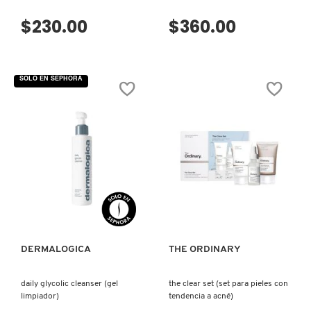
$230.00
$360.00
PATRICK TA
SOLO EN SEPHORA
PEACE OUT SKINCARE
PETER THOMAS ROTH
PHLUR
VISTA RÁPIDA
VISTA RÁPIDA
PRADA
DERMALOGICA
THE ORDINARY
RABANNE
daily glycolic cleanser (gel
the clear set (set para pieles con
limpiador)
tendencia a acné)
RARE BEAUTY