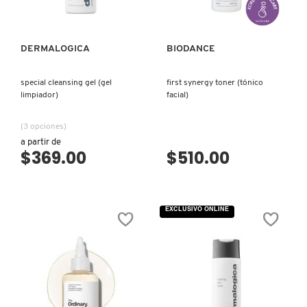
COMMODITY
DERMALOGICA
BIODANCE
DERMALOGICA
special cleansing gel (gel
first synergy toner (tónico
limpiador)
facial)
DIOR
(3 opciones)
a partir de
$369.00
$510.00
DIOR BACKSTAGE
DOLCE&GABBANA
EXCLUSIVO ONLINE
DR. DENNIS GROSS SKINCARE
DR. JART+