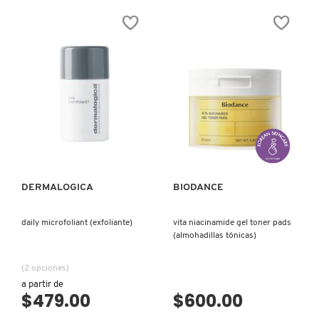
LIVING PROOF
MAC COSMETICS
MAISON LOUIS MARIE
VISTA RÁPIDA
VISTA RÁPIDA
MAKEUP BY MARIO
DERMALOGICA
BIODANCE
MARC JACOBS PERFUMES
daily microfoliant (exfoliante)
vita niacinamide gel toner pads
(almohadillas tónicas)
MEDICUBE
(2 opciones)
a partir de
$479.00
$600.00
MONTBLANC