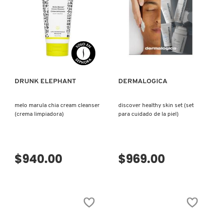
GUERLAIN
HUDA BEAUTY
VISTA RÁPIDA
VISTA RÁPIDA
HUGO BOSS
DRUNK ELEPHANT
DERMALOGICA
ICONIC LONDON
melo marula chia cream cleanser
discover healthy skin set (set
(crema limpiadora)
para cuidado de la piel)
ILIA
$940.00
$969.00
INNISFREE
ISDIN