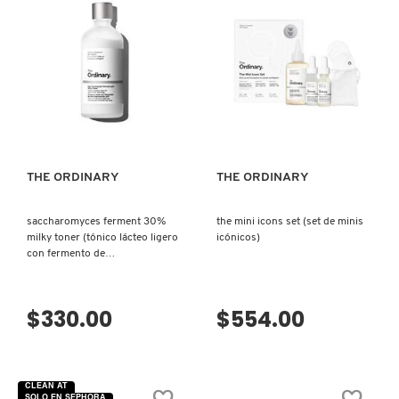
IT COSMETICS
JEAN PAUL GAULTIER
VISTA RÁPIDA
VISTA RÁPIDA
JULIETTE HAS A GUN
THE ORDINARY
THE ORDINARY
K18
saccharomyces ferment 30%
the mini icons set (set de minis
milky toner (tónico lácteo ligero
icónicos)
KAYALI
con fermento de
saccharomyces)
KÉRASTASE
$330.00
$554.00
KIEHL’S
CLEAN AT
SOLO EN SEPHORA