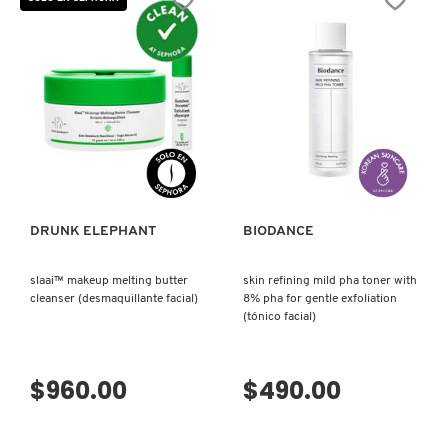
KYLIE COSMETICS
KYLIE JENNER FRAGRANCES
VISTA RÁPIDA
VISTA RÁPIDA
L'ORÉAL PROFESSIONNEL
LANCÔME
DRUNK ELEPHANT
BIODANCE
LANEIGE
slaai™ makeup melting butter
skin refining mild pha toner with
cleanser (desmaquillante facial)
8% pha for gentle exfoliation
(tónico facial)
LAURA MERCIER
$960.00
$490.00
LILASH