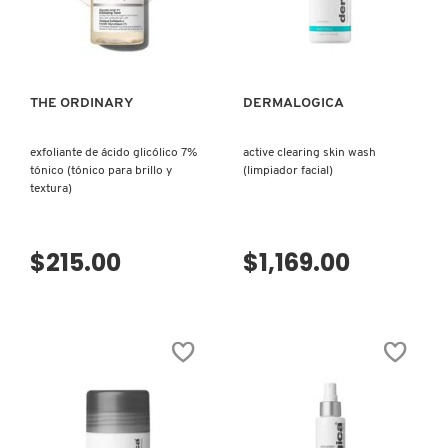
VISTA RÁPIDA
VISTA RÁPIDA
DRUNK ELEPHANT
THE ORDINARY
DERMALOGICA
DYSON
exfoliante de ácido glicólico 7%
active clearing skin wash
tónico (tónico para brillo y
(limpiador facial)
E.L.F. COSMETICS
textura)
E.L.F. SKIN
$215.00
$1,169.00
ESTÉE LAUDER
FENTY BEAUTY
FENTY SKIN