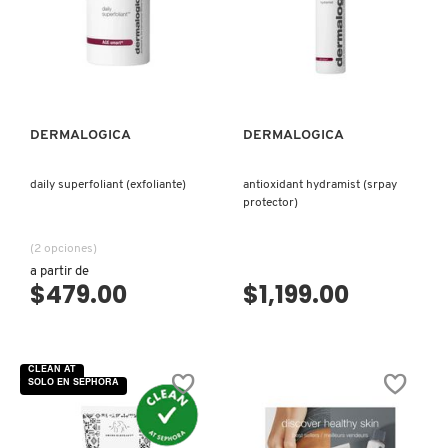
VISTA RÁPIDA
VISTA RÁPIDA
FRESH
GIORGIO ARMANI
DERMALOGICA
DERMALOGICA
daily superfoliant (exfoliante)
antioxidant hydramist (srpay
GIVENCHY
protector)
(2 opciones)
GLOSSIER
a partir de
$479.00
$1,199.00
GLOW RECIPE
CLEAN AT
SOLO EN SEPHORA
GUCCI