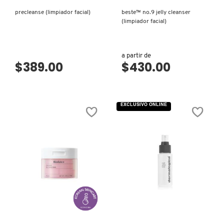
TOM FORD
precleanse (limpiador facial)
beste™ no.9 jelly cleanser
(limpiador facial)
TONYMOLY
a partir de
$389.00
$430.00
TOO FACED
TRULY BEAUTY
EXCLUSIVO ONLINE
TWEEZERMAN
URBAN DECAY
VISTA RÁPIDA
VISTA RÁPIDA
VALENTINO