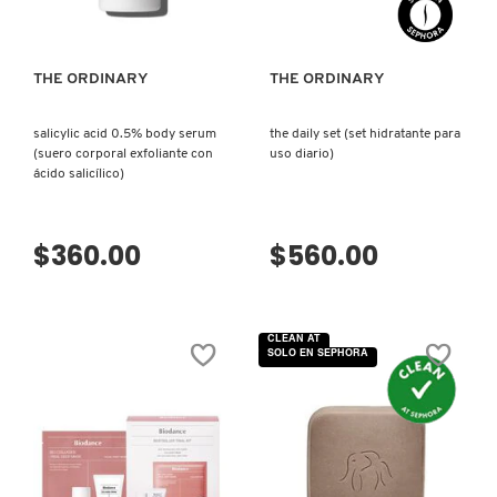
THE ORDINARY
THE ORDINARY
salicylic acid 0.5% body serum
the daily set (set hidratante para
(suero corporal exfoliante con
uso diario)
ácido salicílico)
$360.00
$560.00
CLEAN AT
SOLO EN SEPHORA