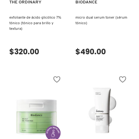
THE ORDINARY
BIODANCE
N
BEAUTY OF JOSEON
BRONCEADORES Y
O
exfoliante de ácido glicólico 7%
micro dual serum toner (sérum
AUTOBRONCEADORES
tónico (tónico para brillo y
tónico)
BENEFIT COSMETICS
textura)
P
TRATAMIENTOS PARA LABIOS
Q
$320.00
$490.00
BILLIE EILISH
R
HERRAMIENTAS DE ALTA
TECNOLOGÍA
BIODANCE
S
T
SETS DE VALOR & PARA
BRIOGEO
REGALAR
U
BUMBLE AND BUMBLE
V
TAMAÑOS DE VIAJE
VISTA RÁPIDA
VISTA RÁPIDA
W
BURBERRY
BAÑO Y CUERPO