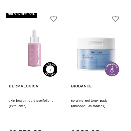
MOROCCANOIL
SOLO EN SEPHORA
MOSCHINO
MURAD
VISTA RÁPIDA
VISTA RÁPIDA
NARS
DERMALOGICA
BIODANCE
NATASHA DENONA
skin health liquid peelfoliant
cera-nol gel toner pads
NEST New York
(exfoliante)
(almohadillas tónicas)
NUDESTIX