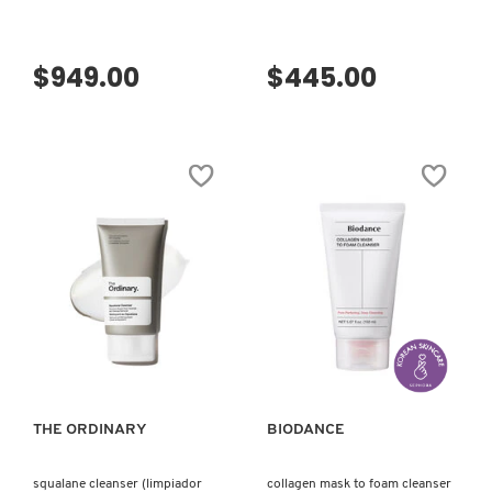
$949.00
$445.00
REDKEN
SARELLY
SEPHORA COLLECTION
SEPHORA FAVORITES
VISTA RÁPIDA
VISTA RÁPIDA
SHARK
SHISEIDO
THE ORDINARY
BIODANCE
squalane cleanser (limpiador
collagen mask to foam cleanser