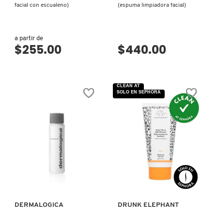
SKIN 1004
facial con escualeno)
(espuma limpiadora facial)
SMASHBOX
a partir de
$255.00
$440.00
SOL DE JANEIRO
CLEAN AT
SOLO EN SEPHORA
SUPERGOOP!
THE INKEY LIST
THE ORDINARY
VISTA RÁPIDA
VISTA RÁPIDA
TOCOBO
DERMALOGICA
DRUNK ELEPHANT