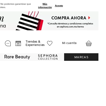
. No podemos garantizar que
Más
.
Acepto
okies.
información
Tiendas &
Mi cuenta
Experiencias
MARCAS