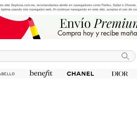
estro sitio Sephora.com.mx, recomendamos abrirlo en navegadores como Firefox, Safari o Chrome
 óptima usando otro navegador web. Al continuar navegando en este sitio, aceptas el uso de co
ABELLO
ABELLO