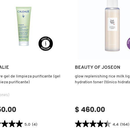
QUILLANTE
CLEANSING
BALM
(LIMPIADOR
HIDRATANTE
PARA
REMOVER
MAQUILLAJE)
Ver más
Ver más
ALIE
BEAUTY OF JOSEON
e gel de limpieza purificante (gel
glow replenishing rice milk li
ieza purificante)
hydration toner (tónico hidrat
ones)
50.00
$ 460.00
★★★★
★★★★
★★★★★
★★★★★
5.0
(4)
4.4
(164)