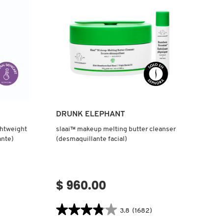
SKIN
(LIMPIADOR
FACIAL)
Ver más
DRUNK ELEPHANT
ghtweight
slaai™ makeup melting butter cleanser
ante)
(desmaquillante facial)
$ 960.00
★★★★★
★★★★★
3.8
(1682)