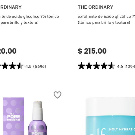
Ver más
Ver más
ORDINARY
THE ORDINARY
nte de ácido glicólico 7% tónico
exfoliante de ácido glicólico 
para brillo y textura)
(tónico para brillo y textura)
20.00
$ 215.00
★★★★
★★★★
★★★★★
★★★★★
4.5
(5696)
4.6
(1094
4.6
tor.search.bazaarvoice.read.label
constructor.search.bazaarvoice.read
IANTE
EXFOLIANTE
DE
ÁCIDO
ICO
GLICÓLICO
7%
O
TÓNICO
O
(TÓNICO
PARA
O
BRILLO
Y
RA)
TEXTURA)