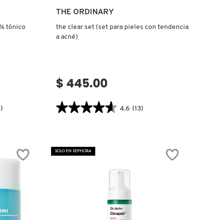
Ver más
THE ORDINARY
7% tónico
the clear set (set para pieles con tendencia
a acné)
$ 445.00
★★★★★
★★★★★
)
4.6
(13)
4.6
.label
constructor.search.bazaarvoice.read.label
THE
CLEAR
SET
SOLO EN SEPHORA
(SET
PARA
PIELES
CON
TENDENCIA
A
ACNÉ)