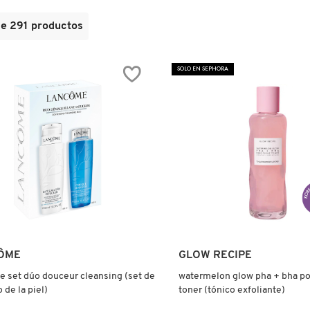
de
291
productos
SOLO EN SEPHORA
Ver más
Ver más
ÔME
GLOW RECIPE
 set dúo douceur cleansing (set de
watermelon glow pha + bha po
 de la piel)
toner (tónico exfoliante)