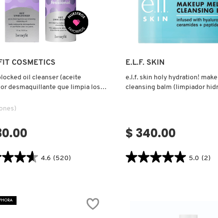
Ver más
Ver más
FIT COSMETICS
E.L.F. SKIN
locked oil cleanser (aceite
e.l.f. skin holy hydration! mak
or desmaquillante que limpia los
cleansing balm (limpiador hid
remover maquillaje)
iones)
30.00
$ 340.00
★★★★
★★★★
★★★★★
★★★★★
4.6
(520)
5.0
(2)
5.0
tor.search.bazaarvoice.read.label
constructor.search.bazaarvoice.read
E.L.F.
CKED
SKIN
HOLY
EPHORA
SER
HYDRATION!
E
MAKEUP
ADOR
MELTING