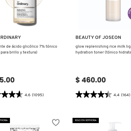
Ver más
Ver más
ORDINARY
BEAUTY OF JOSEON
nte de ácido glicólico 7% tónico
glow replenishing rice milk li
para brillo y textura)
hydration toner (tónico hidrat
15.00
$ 460.00
★★★★
★★★★
★★★★★
★★★★★
4.6
(1095)
4.4
(164)
4.4
tor.search.bazaarvoice.read.label
constructor.search.bazaarvoice.read
IANTE
GLOW
REPLENISHING
RICE
EPHORA
SOLO EN SEPHORA
ICO
MILK
LIGHTWEIGHT
O
HYDRATION