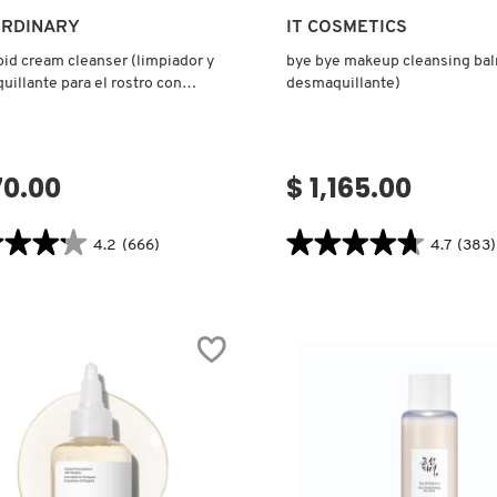
Ver más
Ver más
ORDINARY
IT COSMETICS
pid cream cleanser (limpiador y
bye bye makeup cleansing ba
illante para el rostro con
desmaquillante)
pidos)
70.00
$ 1,165.00
★★★★
★★★★
★★★★★
★★★★★
4.2
(666)
4.7
(383)
4.7
tor.search.bazaarvoice.read.label
constructor.search.bazaarvoice.read
IPID
BYE
M
BYE
SER
MAKEUP
ADOR
CLEANSING
BALM
QUILLANTE
(BÁLSAMO
DESMAQUILLANTE)
O
ÍPIDOS)