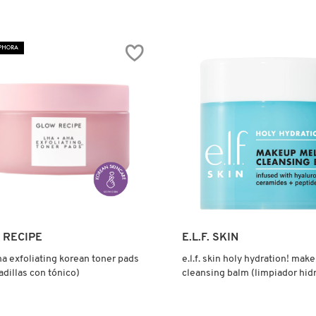
4.0
tor.search.bazaarvoice.read.label
constructor.search.bazaarvoice.read
MICELLAR
LA
CLEANSING
WATER
EPHORA
M
(AGUA
SER
MICELAR)
A
DORA)
Ver más
Ver más
 RECIPE
E.L.F. SKIN
ha exfoliating korean toner pads
e.l.f. skin holy hydration! mak
dillas con tónico)
cleansing balm (limpiador hid
remover maquillaje)