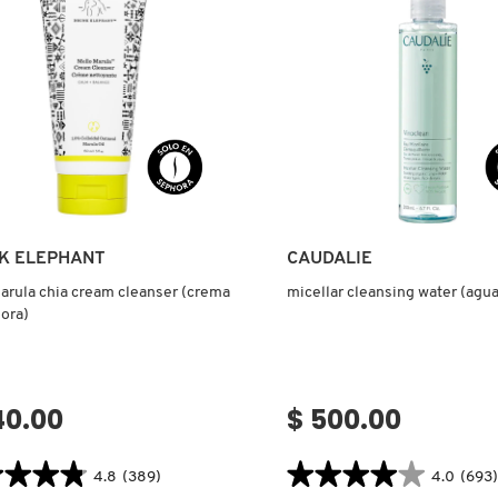
O
TONER
(TÓNICO
O
HIDRATANTE)
RA)
Ver más
Ver más
K ELEPHANT
CAUDALIE
arula chia cream cleanser (crema
micellar cleansing water (agua
ora)
40.00
$ 500.00
★★★★
★★★★
★★★★★
★★★★★
4.8
(389)
4.0
(693)