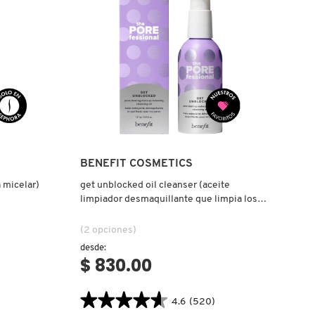
CON
TENDENCIA
A
ACNÉ)
Ver más
BENEFIT COSMETICS
 micelar)
get unblocked oil cleanser (aceite
limpiador desmaquillante que limpia los
poros)
(2 opciones)
desde:
$ 830.00
★★★★★
★★★★★
4.6
(520)