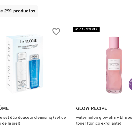
de
291
productos
SOLO EN SEPHORA
Ver más
Ver más
ÔME
GLOW RECIPE
 set dúo douceur cleansing (set de
watermelon glow pha + bha po
 de la piel)
toner (tónico exfoliante)