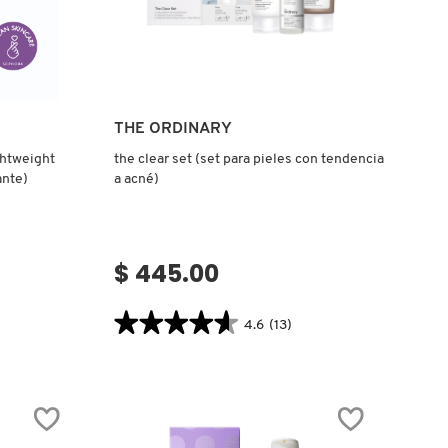
Ver más
THE ORDINARY
ghtweight
the clear set (set para pieles con tendencia
ante)
a acné)
$ 445.00
★★★★★
★★★★★
4.6
(13)
4.6
.label
constructor.search.bazaarvoice.read.label
THE
CLEAR
SET
(SET
PARA
PIELES