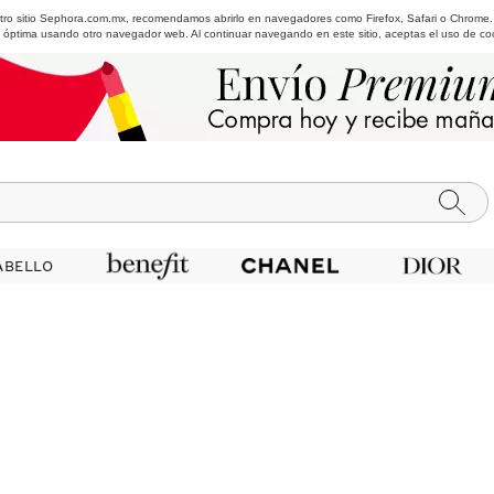
estro sitio Sephora.com.mx, recomendamos abrirlo en navegadores como Firefox, Safari o Chrome
 óptima usando otro navegador web. Al continuar navegando en este sitio, aceptas el uso de co
ABELLO
ABELLO