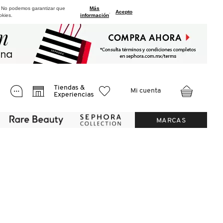
. No podemos garantizar que
Más
.
Acepto
okies.
información
Tiendas &
Mi cuenta
Experiencias
MARCAS