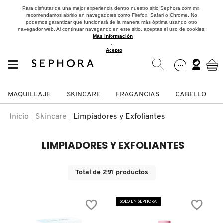
Para disfrutar de una mejor experiencia dentro nuestro sitio Sephora.com.mx,
recomendamos abrirlo en navegadores como Firefox, Safari o Chrome. No
podemos garantizar que funcionará de la manera más óptima usando otro
navegador web. Al continuar navegando en este sitio, aceptas el uso de cookies.
Más información
.
Acepto
MAQUILLAJE
SKINCARE
FRAGANCIAS
CABELLO
SEPHORA COLLECTION
Fragancias
Maquillaje
Skincare
Cabello
Marcas
Inicio
Skincare
Limpiadores y Exfoliantes
VER
VER
VER
VER
VER
VER
LIMPIADORES Y EXFOLIANTES
A
ROSTRO
PRODUCTOS ESPECIALIZADOS
MUJER
SETS DE VALOR & PARA
MAQUILLAJE
ADIDAS
Total de
291
productos
REGALAR
B
MEJILLAS
SKINCARE COREANO
HOMBRE
CUIDADO DE LA PIEL
AESTURA
SOLO EN SEPHORA
C
TAMAÑOS DE VIAJE