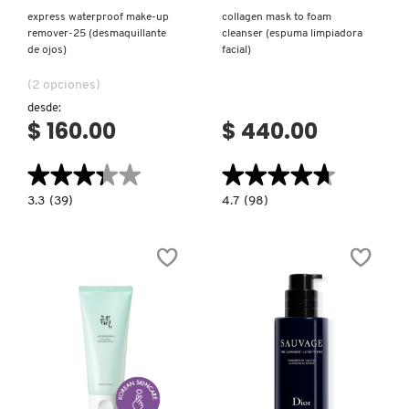
express waterproof make-up
collagen mask to foam
remover-25 (desmaquillante
cleanser (espuma limpiadora
de ojos)
facial)
(2 opciones)
desde:
$ 160.00
$ 440.00
★★★★★
★★★★★
★★★★★
★★★★★
3.3
4.7
3.3
(39)
4.7
(98)
constructor.search.bazaarvoice.read.label
constructor.search.bazaarvoice.read.la
EXPRESS
COLLAGEN
WATERPROOF
MASK
MAKE-
TO
UP
FOAM
REMOVER-
CLEANSER
25
(ESPUMA
(DESMAQUILLANTE
LIMPIADORA
DE
FACIAL)
OJOS)
Ver más
Ver más