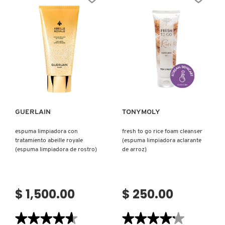
CLEANSING
DUO
(DÚO
PARA
DOBLE
LIMPIEZA)
Ver más
Ver más
GUERLAIN
TONYMOLY
espuma limpiadora con
fresh to go rice foam cleanser
tratamiento abeille royale
(espuma limpiadora aclarante
(espuma limpiadora de rostro)
de arroz)
$ 1,500.00
$ 250.00
★★★★★
★★★★★
★★★★★
★★★★★