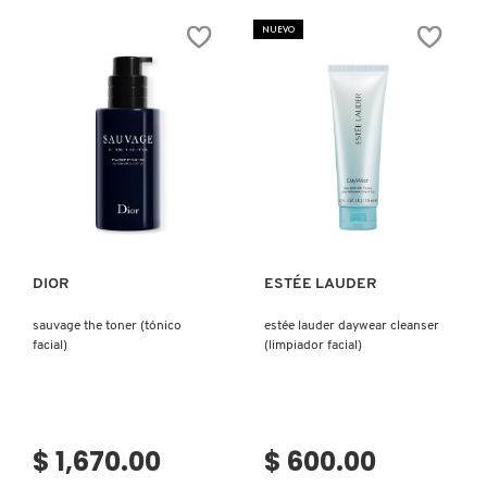
ONE
GLOW
SHOT
ULTRA-
NUEVO
NOSE
FINE
PACK
MIST
(PARCHE
(ROCIADOR
PARA
FACIAL)
POROS)
Ver más
Ver más
DIOR
ESTÉE LAUDER
sauvage the toner (tónico
estée lauder daywear cleanser
facial)
(limpiador facial)
$ 1,670.00
$ 600.00