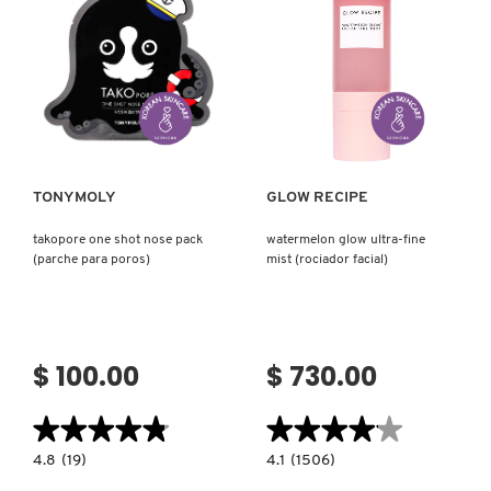
Ver más
Ver más
TONYMOLY
GLOW RECIPE
takopore one shot nose pack
watermelon glow ultra-fine
(parche para poros)
mist (rociador facial)
$ 100.00
$ 730.00
★★★★★
★★★★★
★★★★★
★★★★★
4.8
4.1
4.8
(19)
4.1
(1506)
constructor.search.bazaarvoice.read.label
constructor.search.bazaarvoice.read.la
TAKOPORE
WATERMELON