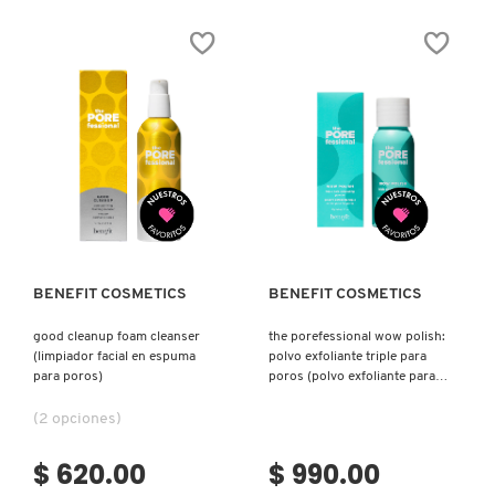
SKIN 1004
PROTECT
(LECHE
REPARADORA
AFTERSUN)
SMASHBOX
SOL DE JANEIRO
Ver más
Ver más
SUPERGOOP!
BENEFIT COSMETICS
BENEFIT COSMETICS
THE INKEY LIST
good cleanup foam cleanser
the porefessional wow polish:
(limpiador facial en espuma
polvo exfoliante triple para
THE ORDINARY
para poros)
poros (polvo exfoliante para
cuidado de poros)
(2 opciones)
TOCOBO
$ 620.00
$ 990.00