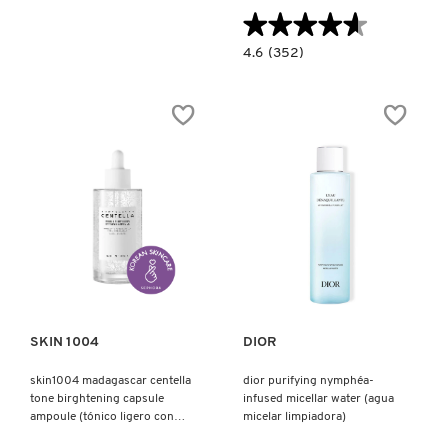
★★★★★
★★★★★
4.6
4.6
(352)
constructor.search.bazaarvoice.read.la
ESTÉE
LAUDER
DAYWEAR
CLEANSER
(LIMPIADOR
FACIAL)
Ver más
Ver más
SKIN 1004
DIOR
skin1004 madagascar centella
dior purifying nymphéa-
tone birghtening capsule
infused micellar water (agua
ampoule (tónico ligero con
micelar limpiadora)
niacinamida)