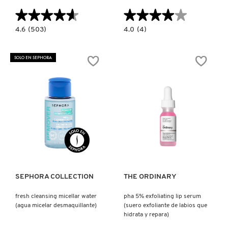
TOM FORD
★★★★★
★★★★★
★★★★★
★★★★★
4.6
4.0
4.6
(503)
4.0
(4)
constructor.search.bazaarvoice.read.label
constructor.search.bazaarvoice.read.la
TONYMOLY
GOOD
THE
CLEANUP
POREFESSIONAL
FOAM
WOW
SOLO EN SEPHORA
CLEANSER
POLISH:
(LIMPIADOR
POLVO
TOO FACED
FACIAL
EXFOLIANTE
EN
TRIPLE
ESPUMA
PARA
PARA
POROS
POROS)
(POLVO
TRULY BEAUTY
EXFOLIANTE
PARA
CUIDADO
DE
Ver más
Ver más
POROS)
TWEEZERMAN
URBAN DECAY
SEPHORA COLLECTION
THE ORDINARY
fresh cleansing micellar water
pha 5% exfoliating lip serum
(agua micelar desmaquillante)
(suero exfoliante de labios que
VALENTINO
hidrata y repara)