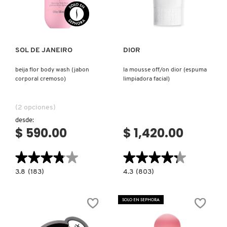
Ver más
Ver más
SOL DE JANEIRO
DIOR
beija flor body wash (jabon
la mousse off/on dior (espuma
corporal cremoso)
limpiadora facial)
(2 opciones)
desde:
$ 590.00
$ 1,420.00
★★★★★
★★★★★
★★★★★
★★★★★
3.8
4.3
3.8
(183)
4.3
(803)
constructor.search.bazaarvoice.read.label
constructor.search.bazaarvoice.read.la
BEIJA
LA
FLOR
MOUSSE
BODY
OFF/ON
SOLO EN SEPHORA
WASH
DIOR
(JABON
(ESPUMA
CORPORAL
LIMPIADORA
CREMOSO)
FACIAL)