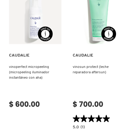
LIGERO
ROSA)
CON
FERMENTO
DE
REDKEN
SACCHAROMYCES)
Ver más
Ver más
SARELLY
CAUDALIE
CAUDALIE
SEPHORA COLLECTION
vinoperfect micropeeling
vinosun protect (leche
(micropeeling iluminador
reparadora aftersun)
SEPHORA FAVORITES
instantáneo con aha)
SHARK
$ 600.00
$ 700.00
SHISEIDO
★★★★★
★★★★★
5.0
5.0
(1)
constructor.search.bazaarvoice.read.la
VINOSUN