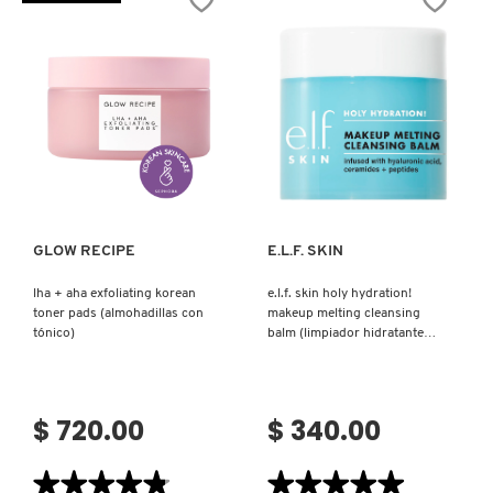
(AGUA
CLEANSER
IT COSMETICS
MICELAR)
(ACEITE
LIMPIADOR
DESMAQUILLANTE
QUE
LIMPIA
JEAN PAUL GAULTIER
LOS
POROS)
JULIETTE HAS A GUN
Ver más
Ver más
K18
GLOW RECIPE
E.L.F. SKIN
lha + aha exfoliating korean
e.l.f. skin holy hydration!
KAYALI
toner pads (almohadillas con
makeup melting cleansing
tónico)
balm (limpiador hidratante
para remover maquillaje)
KÉRASTASE
$ 720.00
$ 340.00
KIEHL’S
★★★★★
★★★★★
★★★★★
★★★★★