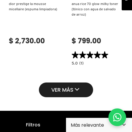
dior prestige la mousse
anua rice 70 glow milky toner
micellaire (espuma limpiadora)
(tónico con agua de salvado
de arroz)
$ 2,730.00
$ 799.00
★★★★★
★★★★★
5.0
5.0
(1)
constructor.search.bazaarvoice.read.la
ANUA
RICE
70
GLOW
MILKY
VER MÁS
TONER
(TÓNICO
CON
AGUA
DE
SALVADO
DE
ARROZ)
Filtros
Suscríbete para recibir nuestro boletín y promociones
en tu correo electrónico