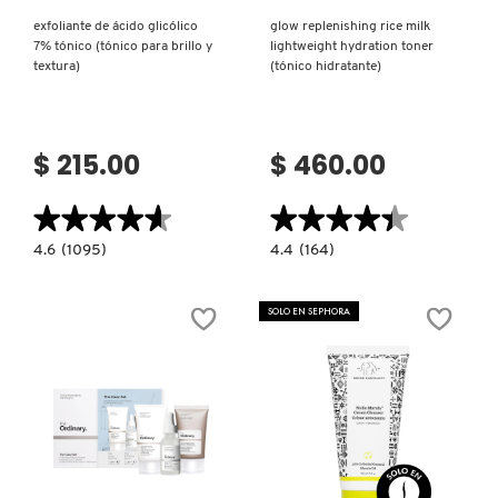
exfoliante de ácido glicólico
glow replenishing rice milk
7% tónico (tónico para brillo y
lightweight hydration toner
DRUNK ELEPHANT
textura)
(tónico hidratante)
DYSON
$ 215.00
$ 460.00
E.L.F. COSMETICS
★★★★★
★★★★★
★★★★★
★★★★★
4.6
4.4
4.6
(1095)
4.4
(164)
constructor.search.bazaarvoice.read.label
constructor.search.bazaarvoice.read.la
E.L.F. SKIN
EXFOLIANTE
GLOW
DE
REPLENISHING
ÁCIDO
RICE
SOLO EN SEPHORA
GLICÓLICO
MILK
7%
LIGHTWEIGHT
ESTÉE LAUDER
TÓNICO
HYDRATION
(TÓNICO
TONER
PARA
(TÓNICO
BRILLO
HIDRATANTE)
Y
FENTY BEAUTY
TEXTURA)
Ver más
Ver más
FENTY SKIN