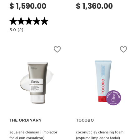
$ 1,590.00
$ 1,360.00
★★★★★
★★★★★
5.0
5.0
(2)
constructor.search.bazaarvoice.read.label
SKIN
RESURFACING
PEEL
(EXFOLIANTE
REJUVENECEDOR)
Ver más
Ver más
THE ORDINARY
TOCOBO
squalane cleanser (limpiador
coconut clay cleansing foam
facial con escualeno)
(espuma limpiadora facial)