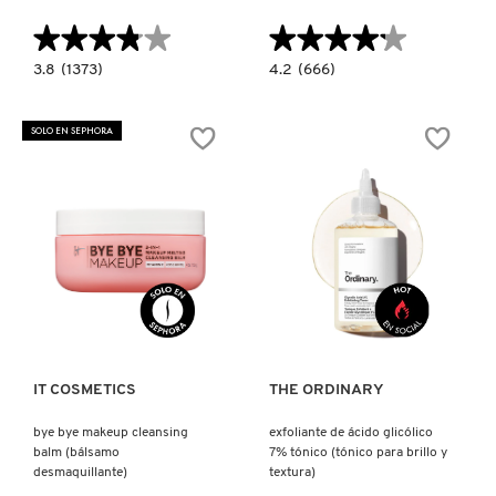
X
★★★★★
★★★★★
★★★★★
★★★★★
CALVIN KLEIN
INGREDIENTES ACTIVOS DE
Y
3.8
4.2
3.8
(1373)
4.2
(666)
constructor.search.bazaarvoice.read.label
constructor.search.bazaarvoice.read.la
SKINCARE
BLUEBERRY
GLYCOLIPID
BOUNCE
CREAM
CAROLINA HERRERA
Z
GENTLE
CLEANSER
SOLO EN SEPHORA
CLEANSER
(LIMPIADOR
(LIMPIADOR
Y
#
Y
DESMAQUILLANTE
DESMAQUILLANTE
PARA
CAUDALIE
FACIAL)
EL
ROSTRO
CON
GLIPOLÍPIDOS)
CHANEL
Ver más
Ver más
CHARLOTTE TILBURY
IT COSMETICS
THE ORDINARY
CLARINS
bye bye makeup cleansing
exfoliante de ácido glicólico
balm (bálsamo
7% tónico (tónico para brillo y
CLINIQUE
desmaquillante)
textura)