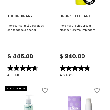
FRESH
THE ORDINARY
DRUNK ELEPHANT
the clear set (set para pieles
melo marula chia cream
con tendencia a acné)
cleanser (crema limpiadora)
GIORGIO ARMANI
GIVENCHY
$ 445.00
$ 940.00
GLOSSIER
★★★★★
★★★★★
★★★★★
★★★★★
4.6
4.8
4.6
(13)
4.8
(389)
constructor.search.bazaarvoice.read.label
constructor.search.bazaarvoice.read.la
GLOW RECIPE
THE
MELO
CLEAR
MARULA
SET
CHIA
SOLO EN SEPHORA
(SET
CREAM
PARA
CLEANSER
GUCCI
PIELES
(CREMA
CON
LIMPIADORA)
TENDENCIA
A
ACNÉ)