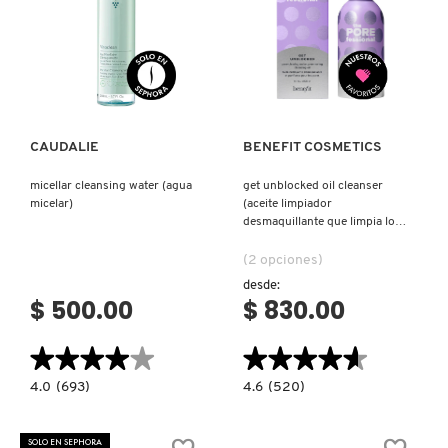
GUERLAIN
Ver más
Ver más
HUDA BEAUTY
HUGO BOSS
CAUDALIE
BENEFIT COSMETICS
micellar cleansing water (agua
get unblocked oil cleanser
ICONIC LONDON
micelar)
(aceite limpiador
desmaquillante que limpia los
poros)
(2 opciones)
ILIA
desde:
$ 500.00
$ 830.00
INNISFREE
★★★★★
★★★★★
★★★★★
★★★★★
4.0
4.6
4.0
(693)
4.6
(520)
ISDIN
constructor.search.bazaarvoice.read.label
constructor.search.bazaarvoice.read.la
MICELLAR
GET
CLEANSING
UNBLOCKED
WATER
OIL
SOLO EN SEPHORA