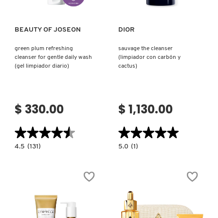
BEAUTY OF JOSEON
DIOR
green plum refreshing
sauvage the cleanser
cleanser for gentle daily wash
(limpiador con carbón y
(gel limpiador diario)
cactus)
$ 330.00
$ 1,130.00
★★★★★
★★★★★
★★★★★
★★★★★
4.5
5.0
4.5
(131)
5.0
(1)
constructor.search.bazaarvoice.read.label
constructor.search.bazaarvoice.read.la
GREEN
SAUVAGE
PLUM
THE
REFRESHING
CLEANSER
CLEANSER
(LIMPIADOR
FOR
CON
GENTLE
CARBÓN
DAILY
Y
WASH
CACTUS)
(GEL
LIMPIADOR