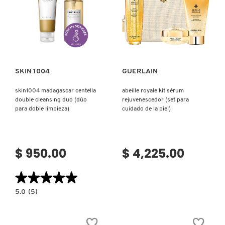
DIARIO)
Ver más
Ver más
SKIN 1004
GUERLAIN
skin1004 madagascar centella
abeille royale kit sérum
double cleansing duo (dúo
rejuvenescedor (set para
para doble limpieza)
cuidado de la piel)
$ 950.00
$ 4,225.00
★★★★★
★★★★★
5.0
5.0
(5)
constructor.search.bazaarvoice.read.label
SKIN1004
MADAGASCAR
CENTELLA
DOUBLE