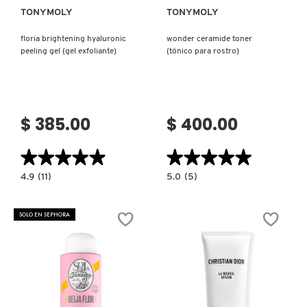
TONYMOLY
TONYMOLY
floria brightening hyaluronic
wonder ceramide toner
peeling gel (gel exfoliante)
(tónico para rostro)
$ 385.00
$ 400.00
★★★★★
★★★★★
★★★★★
★★★★★
4.9
5.0
4.9
(11)
5.0
(5)
constructor.search.bazaarvoice.read.label
constructor.search.bazaarvoice.read.la
FLORIA
WONDER
BRIGHTENING
CERAMIDE
HYALURONIC
TONER
SOLO EN SEPHORA
PEELING
(TÓNICO
GEL
PARA
(GEL
ROSTRO)
EXFOLIANTE)