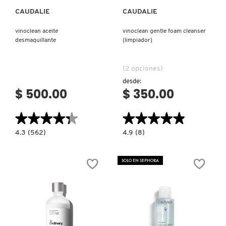
CAUDALIE
CAUDALIE
NUXE
vinoclean aceite
vinoclean gentle foam cleanser
desmaquillante
(limpiador)
OLAPLEX
(2 opciones)
desde:
OLLIE
$ 500.00
$ 350.00
★★★★★
★★★★★
★★★★★
★★★★★
ONE SIZE
4.3
4.9
4.3
(562)
4.9
(8)
constructor.search.bazaarvoice.read.label
constructor.search.bazaarvoice.read.la
VINOCLEAN
VINOCLEAN
ACEITE
GENTLE
OUAI HAIRCARE
DESMAQUILLANTE
FOAM
SOLO EN SEPHORA
CLEANSER
(LIMPIADOR)
PAI-SHAU
PATCHOLOGY