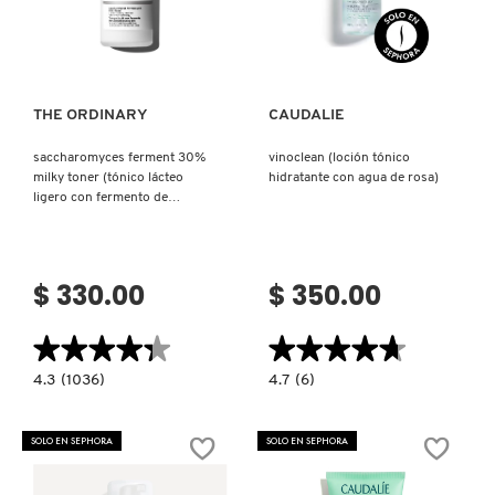
Ver más
Ver más
PATRICK TA
THE ORDINARY
CAUDALIE
PEACE OUT SKINCARE
saccharomyces ferment 30%
vinoclean (loción tónico
milky toner (tónico lácteo
hidratante con agua de rosa)
ligero con fermento de
PETER THOMAS ROTH
saccharomyces)
PHLUR
$ 330.00
$ 350.00
★★★★★
★★★★★
★★★★★
★★★★★
PRADA
4.3
4.7
4.3
(1036)
4.7
(6)
constructor.search.bazaarvoice.read.label
constructor.search.bazaarvoice.read.la
SACCHAROMYCES
VINOCLEAN
RABANNE
FERMENT
(LOCIÓN
30%
TÓNICO
SOLO EN SEPHORA
SOLO EN SEPHORA
MILKY
HIDRATANTE
TONER
CON
(TÓNICO
AGUA
RARE BEAUTY
LÁCTEO
DE