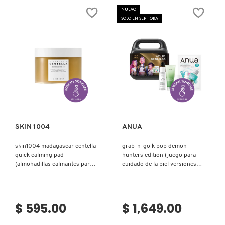
NUEVO
SOLO EN SEPHORA
Ver más
Ver más
SKIN 1004
ANUA
skin1004 madagascar centella
grab-n-go k pop demon
quick calming pad
hunters edition (juego para
(almohadillas calmantes para
cuidado de la piel versiones
cuidado diario)
mini)
$ 595.00
$ 1,649.00