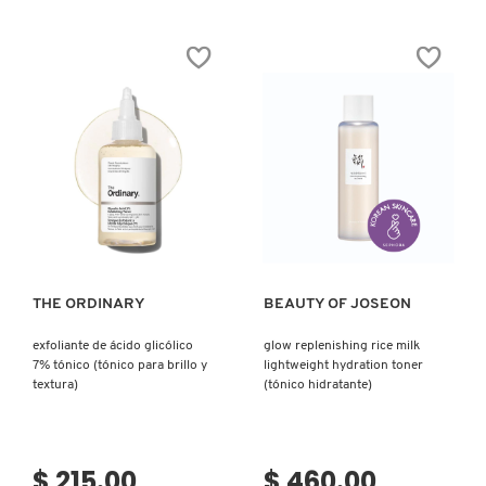
COMMODITY
DERMALOGICA
DIOR
Ver más
Ver más
DIOR BACKSTAGE
THE ORDINARY
BEAUTY OF JOSEON
DOLCE&GABBANA
exfoliante de ácido glicólico
glow replenishing rice milk
7% tónico (tónico para brillo y
lightweight hydration toner
textura)
(tónico hidratante)
DR. DENNIS GROSS SKINCARE
$ 215.00
$ 460.00
DR. JART+