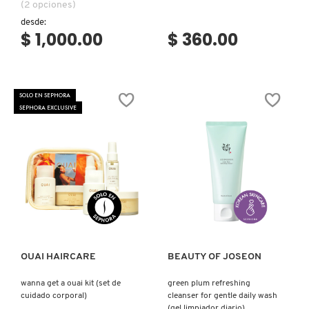
(2 opciones)
desde:
$ 1,000.00
$ 360.00
SOLO EN SEPHORA
SEPHORA EXCLUSIVE
Ver más
Ver más
OUAI HAIRCARE
BEAUTY OF JOSEON
wanna get a ouai kit (set de
green plum refreshing
cuidado corporal)
cleanser for gentle daily wash
(gel limpiador diario)