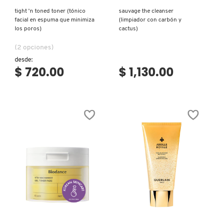
tight 'n toned toner (tónico
sauvage the cleanser
facial en espuma que minimiza
(limpiador con carbón y
los poros)
cactus)
(2 opciones)
desde:
$ 720.00
$ 1,130.00
Ver más
Ver más