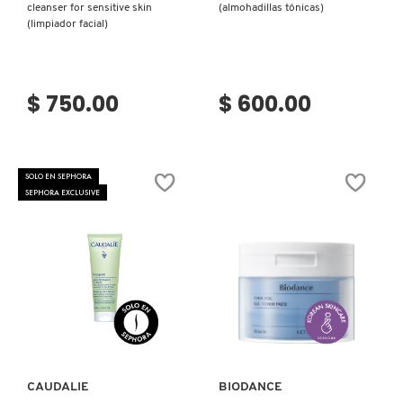
cleanser for sensitive skin
(almohadillas tónicas)
KYLIE COSMETICS
(limpiador facial)
KYLIE JENNER FRAGRANCES
$ 750.00
$ 600.00
L'ORÉAL PROFESSIONNEL
SOLO EN SEPHORA
SEPHORA EXCLUSIVE
LANCÔME
LANEIGE
LAURA MERCIER
Ver más
Ver más
LILASH
CAUDALIE
BIODANCE