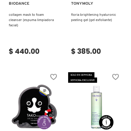
BIODANCE
TONYMOLY
MOROCCANOIL
collagen mask to foam
floria brightening hyaluronic
cleanser (espuma limpiadora
peeling gel (gel exfoliante)
facial)
MOSCHINO
$ 440.00
$ 385.00
MURAD
NARS
SOLO EN SEPHORA
SEPHORA EXCLUSIVE
NATASHA DENONA
NEST New York
Ver más
Ver más
NUDESTIX