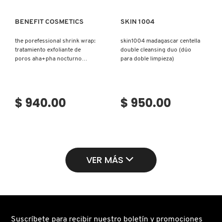
BENEFIT COSMETICS
SKIN 1004
the porefessional shrink wrap:
skin1004 madagascar centella
tratamiento exfoliante de
double cleansing duo (dúo
poros aha+pha nocturno
para doble limpieza)
(tratamiento nocturno para
poros)
$ 940.00
$ 950.00
VER MÁS
Suscríbete para recibir nuestro boletín y promociones