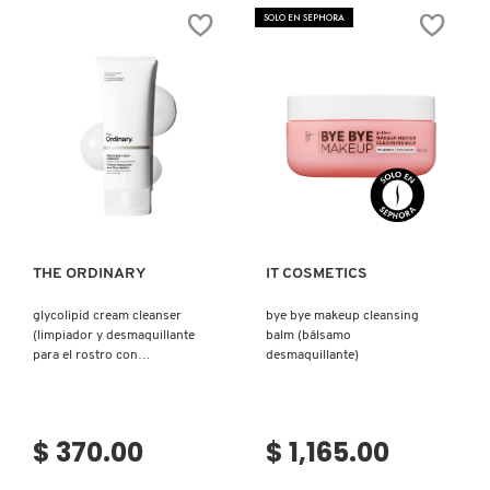
X
SOLO EN SEPHORA
CALVIN KLEIN
INGREDIENTES ACTIVOS DE
Y
SKINCARE
CAROLINA HERRERA
Z
#
CAUDALIE
Ver más
Ver más
CHANEL
THE ORDINARY
IT COSMETICS
glycolipid cream cleanser
bye bye makeup cleansing
CHARLOTTE TILBURY
(limpiador y desmaquillante
balm (bálsamo
para el rostro con
desmaquillante)
glipolípidos)
CLARINS
$ 370.00
$ 1,165.00
CLINIQUE