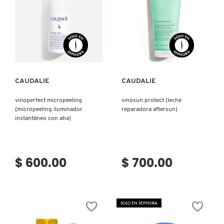
TOM FORD
TONYMOLY
Ver más
Ver más
TOO FACED
CAUDALIE
CAUDALIE
vinoperfect micropeeling
vinosun protect (leche
TRULY BEAUTY
(micropeeling iluminador
reparadora aftersun)
instantáneo con aha)
TWEEZERMAN
$ 600.00
$ 700.00
URBAN DECAY
VALENTINO
SOLO EN SEPHORA