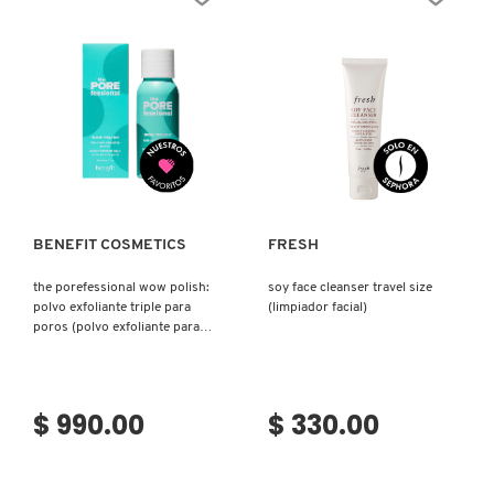
Ver más
Ver más
BENEFIT COSMETICS
FRESH
the porefessional wow polish:
soy face cleanser travel size
polvo exfoliante triple para
(limpiador facial)
poros (polvo exfoliante para
cuidado de poros)
$ 990.00
$ 330.00