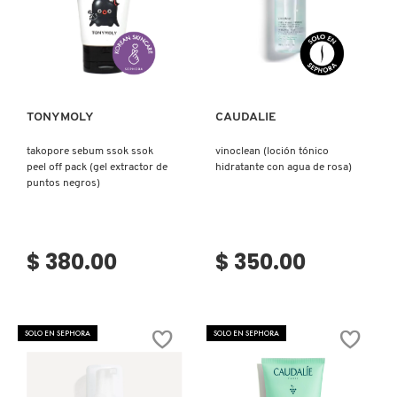
SKIN 1004
Ver más
Ver más
SMASHBOX
TONYMOLY
CAUDALIE
SOL DE JANEIRO
takopore sebum ssok ssok
vinoclean (loción tónico
peel off pack (gel extractor de
hidratante con agua de rosa)
SUPERGOOP!
puntos negros)
THE INKEY LIST
$ 380.00
$ 350.00
THE ORDINARY
SOLO EN SEPHORA
SOLO EN SEPHORA
TOCOBO