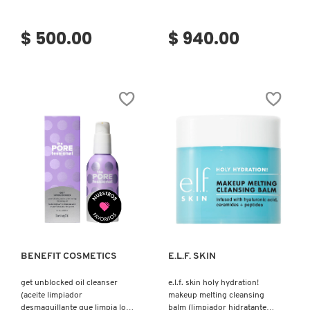
GUERLAIN
$ 500.00
$ 940.00
HUDA BEAUTY
HUGO BOSS
ICONIC LONDON
ILIA
Ver más
Ver más
INNISFREE
BENEFIT COSMETICS
E.L.F. SKIN
ISDIN
get unblocked oil cleanser
e.l.f. skin holy hydration!
(aceite limpiador
makeup melting cleansing
desmaquillante que limpia los
balm (limpiador hidratante