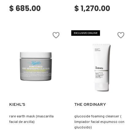
$ 685.00
$ 1,270.00
EXCLUSIVO ONLINE
Ver más
Ver más
KIEHL’S
THE ORDINARY
rare earth mask (mascarilla
glucoside foaming cleanser (
facial de arcilla)
limpiador facial espumoso con
glucósido)