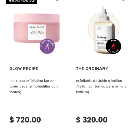
SEPHORA EXCLUSIVE
N
BEAUTY OF JOSEON
BRONCEADORES Y
O
AUTOBRONCEADORES
BENEFIT COSMETICS
P
TRATAMIENTOS PARA LABIOS
Ver más
Ver más
Q
BILLIE EILISH
R
HERRAMIENTAS DE ALTA
TECNOLOGÍA
GLOW RECIPE
THE ORDINARY
BIODANCE
S
lha + aha exfoliating korean
exfoliante de ácido glicólico
toner pads (almohadillas con
7% tónico (tónico para brillo y
T
SETS DE VALOR & PARA
BRIOGEO
tónico)
textura)
REGALAR
U
BUMBLE AND BUMBLE
V
TAMAÑOS DE VIAJE
$ 720.00
$ 320.00
W
BURBERRY
BAÑO Y CUERPO