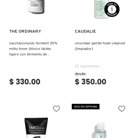
Ver más
Ver más
REDKEN
THE ORDINARY
CAUDALIE
SARELLY
saccharomyces ferment 30%
vinoclean gentle foam cleanser
milky toner (tónico lácteo
(limpiador)
ligero con fermento de
SEPHORA COLLECTION
saccharomyces)
(2 opciones)
desde:
$ 330.00
$ 350.00
SEPHORA FAVORITES
SHARK
SOLO EN SEPHORA
SHISEIDO