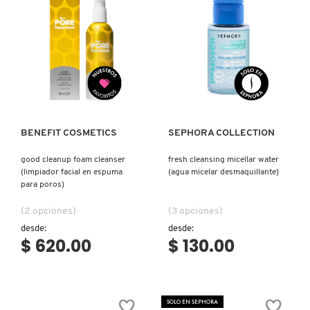
VERSACE
YVES SAINT LAURENT
Ver más
Ver más
BENEFIT COSMETICS
SEPHORA COLLECTION
good cleanup foam cleanser
fresh cleansing micellar water
(limpiador facial en espuma
(agua micelar desmaquillante)
para poros)
(2 opciones)
(3 opciones)
desde:
desde:
$ 620.00
$ 130.00
SOLO EN SEPHORA