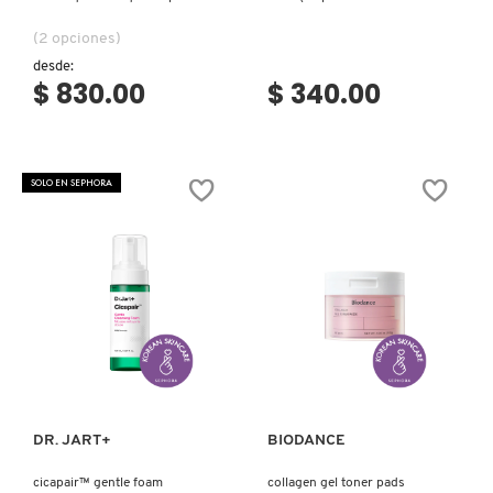
IT COSMETICS
poros)
para remover maquillaje)
(2 opciones)
desde:
$ 830.00
$ 340.00
JEAN PAUL GAULTIER
JULIETTE HAS A GUN
SOLO EN SEPHORA
K18
KAYALI
Ver más
Ver más
KÉRASTASE
DR. JART+
BIODANCE
KIEHL’S
cicapair™ gentle foam
collagen gel toner pads