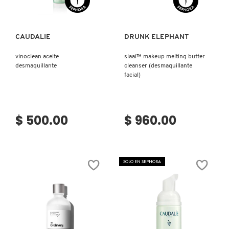
PATRICK TA
CAUDALIE
DRUNK ELEPHANT
vinoclean aceite
slaai™ makeup melting butter
PEACE OUT SKINCARE
desmaquillante
cleanser (desmaquillante
facial)
PETER THOMAS ROTH
$ 500.00
$ 960.00
PHLUR
PRADA
SOLO EN SEPHORA
RABANNE
RARE BEAUTY