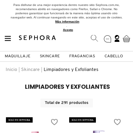
Para disfrutar de una mejor experiencia dentro nuestro sitio Sephora.com.mx,
recomendamos abrirlo en navegadores como Firefox, Safari o Chrome. No
podemos garantizar que funcionará de la manera más óptima usando otro
navegador web. Al continuar navegando en este sitio, aceptas el uso de cookies.
Más información
.
Acepto
MAQUILLAJE
SKINCARE
FRAGANCIAS
CABELLO
SEPHORA COLLECTION
Fragancias
Maquillaje
Skincare
Cabello
Marcas
Inicio
Skincare
Limpiadores y Exfoliantes
VER
VER
VER
VER
VER
VER
LIMPIADORES Y EXFOLIANTES
A
ROSTRO
PRODUCTOS ESPECIALIZADOS
MUJER
SETS DE VALOR & PARA
MAQUILLAJE
ADIDAS
Total de
291
productos
REGALAR
B
MEJILLAS
SKINCARE COREANO
HOMBRE
CUIDADO DE LA PIEL
AESTURA
SOLO EN SEPHORA
SOLO EN SEPHORA
C
TAMAÑOS DE VIAJE