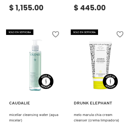
$ 1,155.00
$ 445.00
FRESH
SOLO EN SEPHORA
SOLO EN SEPHORA
GIORGIO ARMANI
GIVENCHY
GLOSSIER
Ver más
Ver más
GLOW RECIPE
CAUDALIE
DRUNK ELEPHANT
micellar cleansing water (agua
melo marula chia cream
GUCCI
micelar)
cleanser (crema limpiadora)