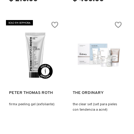
DRUNK ELEPHANT
SOLO EN SEPHORA
DYSON
E.L.F. COSMETICS
Ver más
Ver más
E.L.F. SKIN
PETER THOMAS ROTH
THE ORDINARY
ESTÉE LAUDER
firmx peeling gel (exfoliante)
the clear set (set para pieles
con tendencia a acné)
FENTY BEAUTY
FENTY SKIN