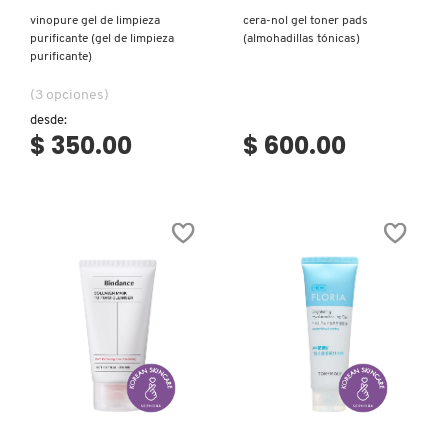
vinopure gel de limpieza
cera-nol gel toner pads
LIVING PROOF
purificante (gel de limpieza
(almohadillas tónicas)
purificante)
(3 opciones)
MAC COSMETICS
desde:
$ 350.00
$ 600.00
MAISON LOUIS MARIE
MAKEUP BY MARIO
MARC JACOBS PERFUMES
MEDICUBE
Ver más
Ver más
MONTBLANC