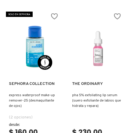
SOLO EN SEPHORA
Ver más
Ver más
SEPHORA COLLECTION
THE ORDINARY
express waterproof make-up
pha 5% exfoliating lip serum
remover-25 (desmaquillante
(suero exfoliante de labios que
de ojos)
hidrata y repara)
(2 opciones)
desde:
$ 160.00
$ 230.00