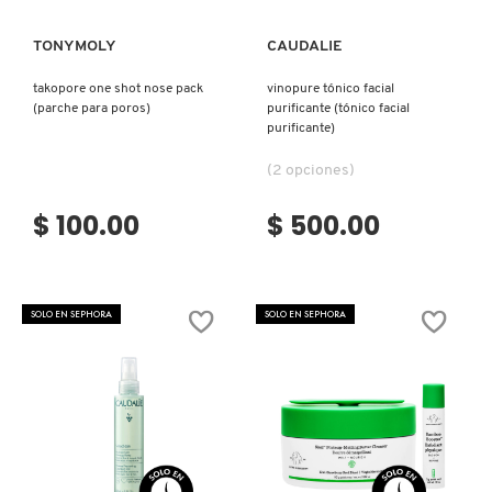
TONYMOLY
CAUDALIE
NUXE
takopore one shot nose pack
vinopure tónico facial
(parche para poros)
purificante (tónico facial
OLAPLEX
purificante)
(2 opciones)
OLLIE
$ 100.00
$ 500.00
ONE SIZE
SOLO EN SEPHORA
SOLO EN SEPHORA
OUAI HAIRCARE
PAI-SHAU
PATCHOLOGY
Ver más
Ver más