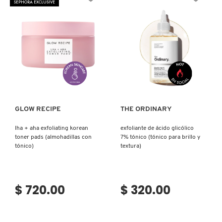
SEPHORA EXCLUSIVE
N
BEAUTY OF JOSEON
BRONCEADORES Y
O
AUTOBRONCEADORES
BENEFIT COSMETICS
P
TRATAMIENTOS PARA LABIOS
Ver más
Ver más
Q
BILLIE EILISH
R
HERRAMIENTAS DE ALTA
TECNOLOGÍA
GLOW RECIPE
THE ORDINARY
BIODANCE
S
lha + aha exfoliating korean
exfoliante de ácido glicólico
toner pads (almohadillas con
7% tónico (tónico para brillo y
T
SETS DE VALOR & PARA
BRIOGEO
tónico)
textura)
REGALAR
U
BUMBLE AND BUMBLE
V
TAMAÑOS DE VIAJE
$ 720.00
$ 320.00
W
BURBERRY
BAÑO Y CUERPO