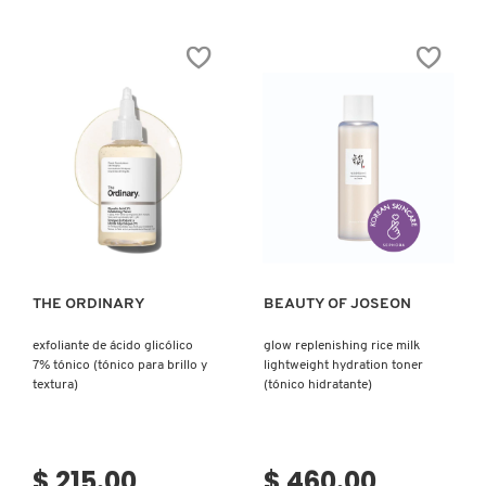
COMMODITY
DERMALOGICA
DIOR
Ver más
Ver más
DIOR BACKSTAGE
THE ORDINARY
BEAUTY OF JOSEON
DOLCE&GABBANA
exfoliante de ácido glicólico
glow replenishing rice milk
7% tónico (tónico para brillo y
lightweight hydration toner
textura)
(tónico hidratante)
DR. DENNIS GROSS SKINCARE
$ 215.00
$ 460.00
DR. JART+