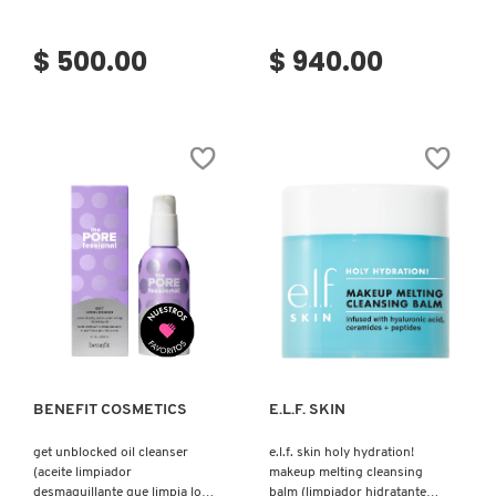
GUERLAIN
$ 500.00
$ 940.00
HUDA BEAUTY
HUGO BOSS
ICONIC LONDON
ILIA
Ver más
Ver más
INNISFREE
BENEFIT COSMETICS
E.L.F. SKIN
ISDIN
get unblocked oil cleanser
e.l.f. skin holy hydration!
(aceite limpiador
makeup melting cleansing
desmaquillante que limpia los
balm (limpiador hidratante