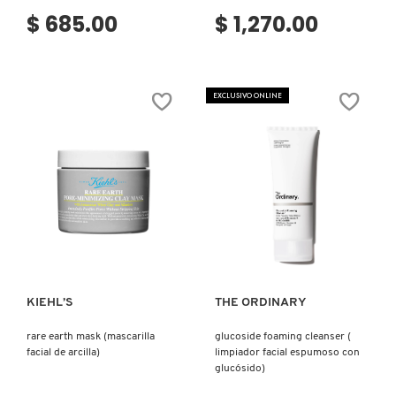
$ 685.00
$ 1,270.00
EXCLUSIVO ONLINE
Ver más
Ver más
KIEHL’S
THE ORDINARY
rare earth mask (mascarilla
glucoside foaming cleanser (
facial de arcilla)
limpiador facial espumoso con
glucósido)