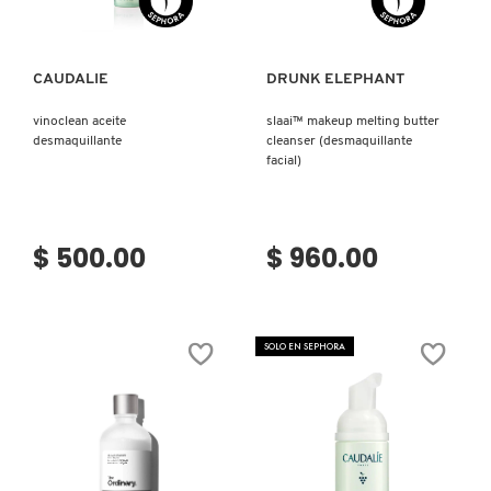
PATRICK TA
CAUDALIE
DRUNK ELEPHANT
vinoclean aceite
slaai™ makeup melting butter
PEACE OUT SKINCARE
desmaquillante
cleanser (desmaquillante
facial)
PETER THOMAS ROTH
$ 500.00
$ 960.00
PHLUR
PRADA
SOLO EN SEPHORA
RABANNE
RARE BEAUTY