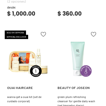
(2 opciones)
desde:
$ 1,000.00
$ 360.00
SOLO EN SEPHORA
SEPHORA EXCLUSIVE
Ver más
Ver más
OUAI HAIRCARE
BEAUTY OF JOSEON
wanna get a ouai kit (set de
green plum refreshing
cuidado corporal)
cleanser for gentle daily wash
(gel limpiador diario)