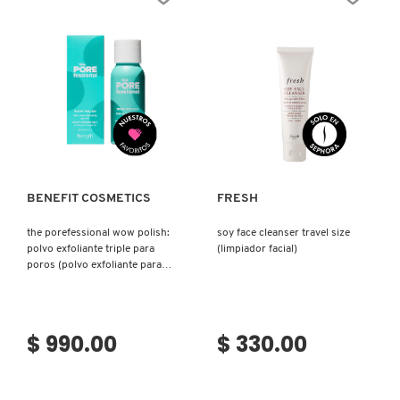
Ver más
Ver más
BENEFIT COSMETICS
FRESH
the porefessional wow polish:
soy face cleanser travel size
polvo exfoliante triple para
(limpiador facial)
poros (polvo exfoliante para
cuidado de poros)
$ 990.00
$ 330.00