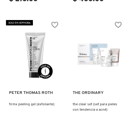
DRUNK ELEPHANT
SOLO EN SEPHORA
DYSON
E.L.F. COSMETICS
Ver más
Ver más
E.L.F. SKIN
PETER THOMAS ROTH
THE ORDINARY
ESTÉE LAUDER
firmx peeling gel (exfoliante)
the clear set (set para pieles
con tendencia a acné)
FENTY BEAUTY
FENTY SKIN