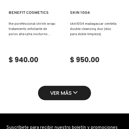
BENEFIT COSMETICS
SKIN 1004
the porefessional shrink wrap:
skin1004 madagascar centella
tratamiento exfoliante de
double cleansing duo (dúo
poros aha+pha nocturno
para doble limpieza)
(tratamiento nocturno para
poros)
$ 940.00
$ 950.00
VER MÁS
Suscríbete para recibir nuestro boletín y promociones