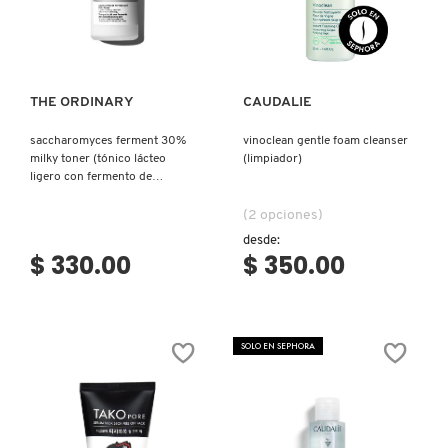
Ver más
Ver más
REDKEN
THE ORDINARY
CAUDALIE
SARELLY
saccharomyces ferment 30%
vinoclean gentle foam cleanser
milky toner (tónico lácteo
(limpiador)
ligero con fermento de
SEPHORA COLLECTION
saccharomyces)
(2 opciones)
desde:
$ 330.00
$ 350.00
SEPHORA FAVORITES
SHARK
SOLO EN SEPHORA
SHISEIDO