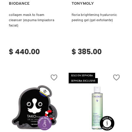
BIODANCE
TONYMOLY
MOROCCANOIL
collagen mask to foam
floria brightening hyaluronic
cleanser (espuma limpiadora
peeling gel (gel exfoliante)
facial)
MOSCHINO
$ 440.00
$ 385.00
MURAD
NARS
SOLO EN SEPHORA
SEPHORA EXCLUSIVE
NATASHA DENONA
NEST New York
Ver más
Ver más
NUDESTIX