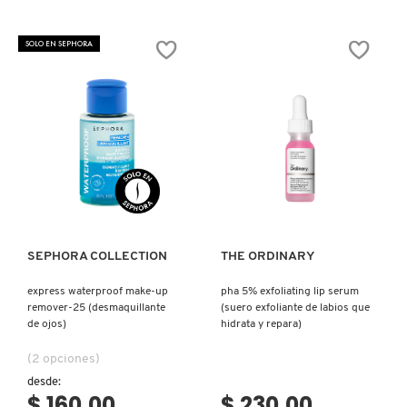
SOLO EN SEPHORA
Ver más
Ver más
SEPHORA COLLECTION
THE ORDINARY
express waterproof make-up
pha 5% exfoliating lip serum
remover-25 (desmaquillante
(suero exfoliante de labios que
de ojos)
hidrata y repara)
(2 opciones)
desde:
$ 160.00
$ 230.00