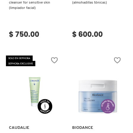
cleanser for sensitive skin
(almohadillas tónicas)
KYLIE COSMETICS
(limpiador facial)
KYLIE JENNER FRAGRANCES
$ 750.00
$ 600.00
L'ORÉAL PROFESSIONNEL
SOLO EN SEPHORA
SEPHORA EXCLUSIVE
LANCÔME
LANEIGE
LAURA MERCIER
Ver más
Ver más
LILASH
CAUDALIE
BIODANCE