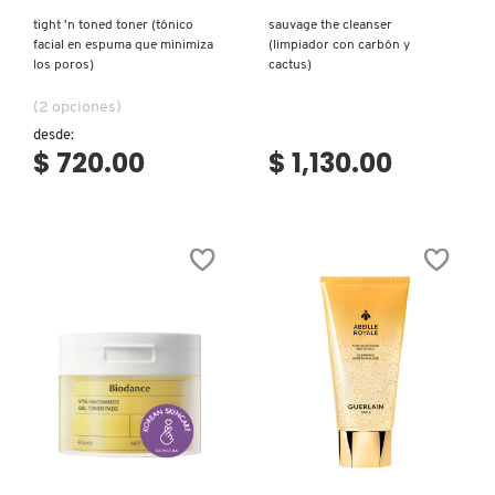
tight 'n toned toner (tónico
sauvage the cleanser
facial en espuma que minimiza
(limpiador con carbón y
los poros)
cactus)
(2 opciones)
desde:
$ 720.00
$ 1,130.00
Ver más
Ver más