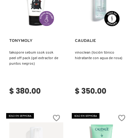
SKIN 1004
Ver más
Ver más
SMASHBOX
TONYMOLY
CAUDALIE
SOL DE JANEIRO
takopore sebum ssok ssok
vinoclean (loción tónico
peel off pack (gel extractor de
hidratante con agua de rosa)
SUPERGOOP!
puntos negros)
THE INKEY LIST
$ 380.00
$ 350.00
THE ORDINARY
SOLO EN SEPHORA
SOLO EN SEPHORA
TOCOBO