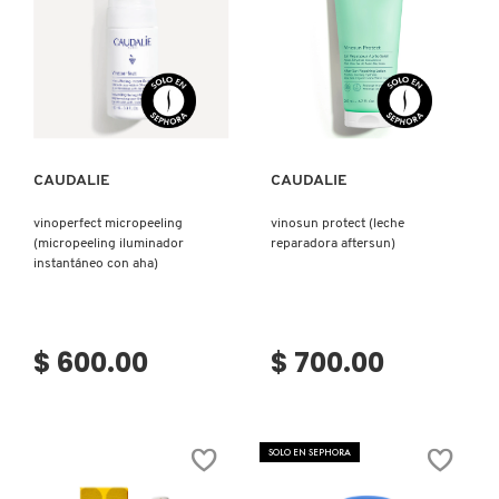
TOM FORD
TONYMOLY
Ver más
Ver más
TOO FACED
CAUDALIE
CAUDALIE
vinoperfect micropeeling
vinosun protect (leche
TRULY BEAUTY
(micropeeling iluminador
reparadora aftersun)
instantáneo con aha)
TWEEZERMAN
$ 600.00
$ 700.00
URBAN DECAY
VALENTINO
SOLO EN SEPHORA