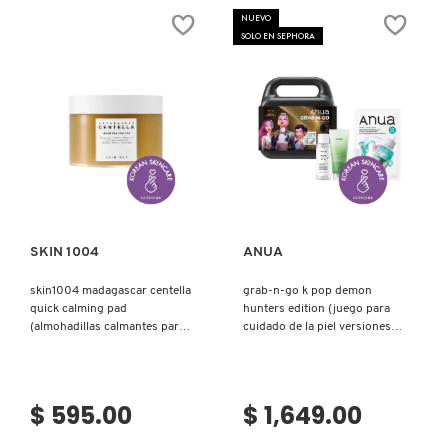
NUEVO
SOLO EN SEPHORA
Ver más
Ver más
SKIN 1004
ANUA
skin1004 madagascar centella
grab-n-go k pop demon
quick calming pad
hunters edition (juego para
(almohadillas calmantes para
cuidado de la piel versiones
cuidado diario)
mini)
$ 595.00
$ 1,649.00