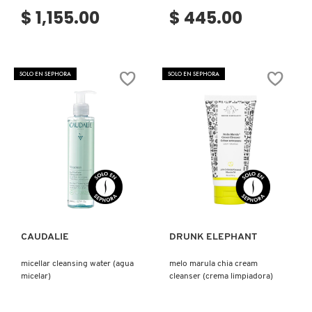
$ 1,155.00
$ 445.00
FRESH
SOLO EN SEPHORA
SOLO EN SEPHORA
GIORGIO ARMANI
GIVENCHY
GLOSSIER
Ver más
Ver más
GLOW RECIPE
CAUDALIE
DRUNK ELEPHANT
micellar cleansing water (agua
melo marula chia cream
GUCCI
micelar)
cleanser (crema limpiadora)