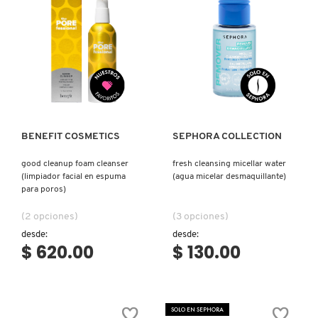
VERSACE
YVES SAINT LAURENT
Ver más
Ver más
BENEFIT COSMETICS
SEPHORA COLLECTION
good cleanup foam cleanser
fresh cleansing micellar water
(limpiador facial en espuma
(agua micelar desmaquillante)
para poros)
(2 opciones)
(3 opciones)
desde:
desde:
$ 620.00
$ 130.00
SOLO EN SEPHORA