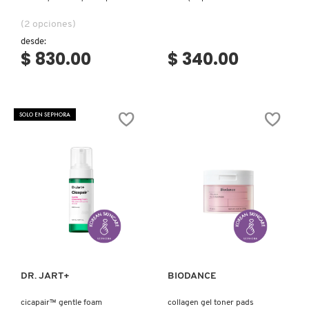
IT COSMETICS
poros)
para remover maquillaje)
(2 opciones)
desde:
$ 830.00
$ 340.00
JEAN PAUL GAULTIER
JULIETTE HAS A GUN
SOLO EN SEPHORA
K18
KAYALI
Ver más
Ver más
KÉRASTASE
DR. JART+
BIODANCE
KIEHL’S
cicapair™ gentle foam
collagen gel toner pads