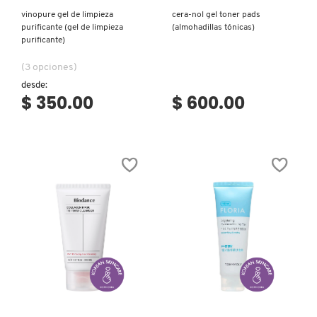
vinopure gel de limpieza
cera-nol gel toner pads
LIVING PROOF
purificante (gel de limpieza
(almohadillas tónicas)
purificante)
(3 opciones)
MAC COSMETICS
desde:
$ 350.00
$ 600.00
MAISON LOUIS MARIE
MAKEUP BY MARIO
MARC JACOBS PERFUMES
MEDICUBE
Ver más
Ver más
MONTBLANC