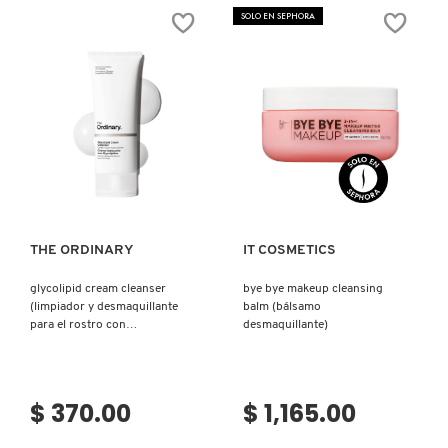
X
SOLO EN SEPHORA
CALVIN KLEIN
INGREDIENTES ACTIVOS DE
Y
SKINCARE
CAROLINA HERRERA
Z
#
CAUDALIE
Ver más
Ver más
CHANEL
THE ORDINARY
IT COSMETICS
glycolipid cream cleanser
bye bye makeup cleansing
CHARLOTTE TILBURY
(limpiador y desmaquillante
balm (bálsamo
para el rostro con
desmaquillante)
glipolípidos)
CLARINS
$ 370.00
$ 1,165.00
CLINIQUE