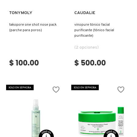
TONYMOLY
CAUDALIE
NUXE
takopore one shot nose pack
vinopure tónico facial
(parche para poros)
purificante (tónico facial
OLAPLEX
purificante)
(2 opciones)
OLLIE
$ 100.00
$ 500.00
ONE SIZE
SOLO EN SEPHORA
SOLO EN SEPHORA
OUAI HAIRCARE
PAI-SHAU
PATCHOLOGY
Ver más
Ver más